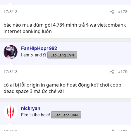
17/8/13
#178
bác nào mua dùm gói 4.78$ mình trả $ wa vietcombank
internet banking luôn
FanHipHop1992
I am α and Ω
Lão Làng GVN
17/8/13
#179
có ai bị lỗi origin in game ko hoạt động ko? chơi coop
dead space 3 mà ức chế vãi
nickryan
Fire in the hole!
Lão Làng GVN