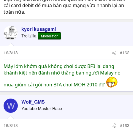
cái card debit để mua bán qua mạng vừa nhanh lại an
toàn nữa.
kyori kusagami
Trollzilla
Moderator
16/8/13
#162
Máy lởm khởm quá không chơi được BF3 lại đang
khánh kiệt nên đành nhờ thằng bạn người Malay nó
mua giùm cái gói non BTA chơi MOH 2010 đỡ
Wolf_GMS
W
Youtube Master Race
16/8/13
#163