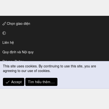
Chọn giao diện
Liên hệ
Quy định và Nội quy
Privacy Policy
This site uses cookies. By continuing to use this site, you are
agreeing to our use of cookies.
Trợ giúp
R
Accept
Tìm hiểu thêm.…
S
S