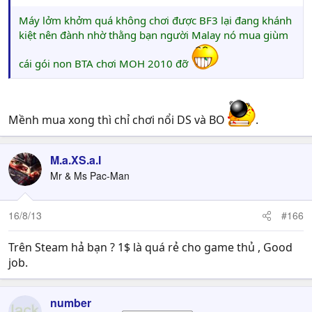
Máy lởm khởm quá không chơi được BF3 lại đang khánh
kiệt nên đành nhờ thằng bạn người Malay nó mua giùm
cái gói non BTA chơi MOH 2010 đỡ
Mềnh mua xong thì chỉ chơi nổi DS và BO
.
M.a.XS.a.I
Mr & Ms Pac-Man
16/8/13
#166
Trên Steam hả bạn ? 1$ là quá rẻ cho game thủ , Good
job.
number