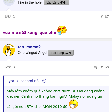
Fire in the hole!
Lão Làng GVN
16/8/13
#167
vừa mua 5$ xong, quá phê
ren_momo2
One-winged Angel
Lão Làng GVN
16/8/13
#168
kyori kusagami nói:
Máy lởm khởm quá không chơi được BF3 lại đang khánh
kiệt nên đành nhờ thằng bạn người Malay nó mua giùm
cái gói non BTA chơi MOH 2010 đỡ