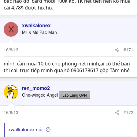
bác nào đổi card mobi 100k ko, TK hết tiền nên ko mua
cái 4.78$ được hix hix
xwalkalonex
X
Mr & Ms Pac-Man
16/8/13
#171
mình cần mua 10 bộ cho phòng net mình,ai có thể bán
thì call trực tiếp mình qua số 0906178617 gặp Tâm nhé
ren_momo2
One-winged Angel
Lão Làng GVN
16/8/13
#172
xwalkalonex nói: