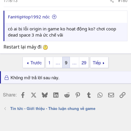
17/8/13
#180
FanHipHop1992 nói:
có ai bị lỗi origin in game ko hoạt động ko? chơi coop
dead space 3 mà ức chế vãi
Restart lại máy đi
Trước
1
…
9
…
29
Tiếp
Không mở trả lời sau này.
Facebook
X
Bluesky
LinkedIn
Reddit
Pinterest
Tumblr
WhatsApp
Email
Li
Share:
Tin tức - Giới thiệu - Thảo luận chung về game