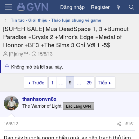
Đăng nhập
Register
Tin tức - Giới thiệu - Thảo luận chung về game
[SUPER SALE] Mua DeadSpace 1, 3 +Burnout
Paradise +Crysis 2 +Mirror's Edge +Medal of
Honnor +BF3 +The Sims 3 Chỉ Với 1 -5$
T
N
[R]ainy™
15/8/13
h
g
r
à
Không mở trả lời sau này.
e
y
a
g
Trước
1
…
9
…
29
Tiếp
d
ử
s
i
thanhsonvn8x
t
a
The Warrior of Light
Lão Làng GVN
r
t
16/8/13
#161
e
r
Dạo này bundle ngon nhiều quá, ae nên tranh thủ làm