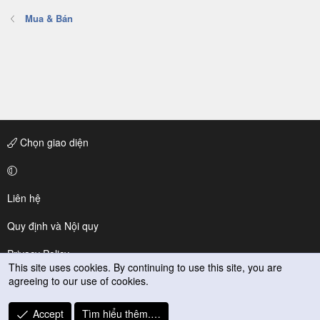
Mua & Bán
Chọn giao diện
Liên hệ
Quy định và Nội quy
Privacy Policy
This site uses cookies. By continuing to use this site, you are
agreeing to our use of cookies.
Trợ giúp
R
Accept
Tìm hiểu thêm.…