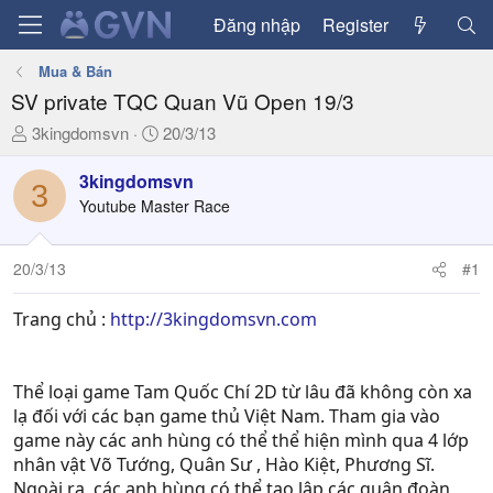
Đăng nhập
Register
Mua & Bán
SV private TQC Quan Vũ Open 19/3
T
N
3kingdomsvn
20/3/13
h
g
r
à
3kingdomsvn
3
e
y
Youtube Master Race
a
g
d
ử
20/3/13
#1
s
i
t
a
Trang chủ :
http://3kingdomsvn.com
r
t
e
Thể loại game Tam Quốc Chí 2D từ lâu đã không còn xa
r
lạ đối với các bạn game thủ Việt Nam. Tham gia vào
game này các anh hùng có thể thể hiện mình qua 4 lớp
nhân vật Võ Tướng, Quân Sư , Hào Kiệt, Phương Sĩ.
Ngoài ra, các anh hùng có thể tạo lập các quân đoàn