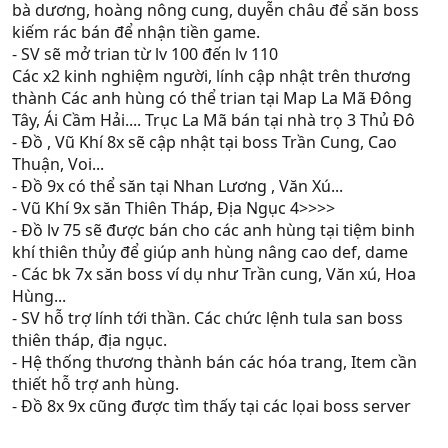
bà dương, hoàng nông cung, duyễn châu để săn boss
kiếm rác bán để nhận tiền game.
- SV sẽ mở trian từ lv 100 đến lv 110
Các x2 kinh nghiệm người, lính cập nhật trên thương
thành Các anh hùng có thể trian tại Map La Mã Đông
Tây, Ái Cầm Hải.... Trục La Mã bán tại nhà trọ 3 Thủ Đô
- Đồ , Vũ Khí 8x sẽ cập nhật tại boss Trần Cung, Cao
Thuận, Voi...
- Đồ 9x có thể săn tại Nhan Lương , Văn Xú...
- Vũ Khí 9x săn Thiên Tháp, Địa Ngục 4>>>>
- Ðồ lv 75 sẽ được bán cho các anh hùng tại tiệm binh
khí thiên thủy để giúp anh hùng nâng cao def, dame
- Các bk 7x săn boss ví dụ như Trần cung, Văn xú, Hoa
Hùng...
- SV hỗ trợ lính tới thần. Các chức lệnh tula san boss
thiên tháp, địa ngục.
- Hệ thống thương thành bán các hóa trang, Item cần
thiết hỗ trợ anh hùng.
- Ðồ 8x 9x cũng được tìm thấy tại các lọai boss server