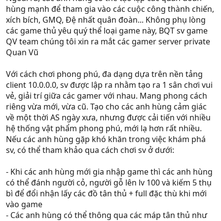
hùng mạnh để tham gia vào các cuộc công thành chiến,
xích bích, GMQ, Ðệ nhất quân đoàn... Không phụ lòng
các game thủ yêu quý thể loại game này, BQT sv game
QV team chúng tôi xin ra mắt các gamer server private
Quan Vũ
Với cách chơi phong phú, đa dạng dựa trên nền tảng
client 10.0.0.0, sv được lập ra nhằm tạo ra 1 sân chơi vui
vẻ, giải trí giữa các gamer với nhau. Mang phong cách
riêng vừa mới, vừa cũ. Tạo cho các anh hùng cảm giác
về một thời AS ngày xưa, nhưng được cải tiến với nhiều
hệ thống vật phẩm phong phú, mới lạ hơn rất nhiều.
Nếu các anh hùng gặp khó khăn trong việc khám phá
sv, có thể tham khảo qua cách chơi sv ở dưới:
- Khi các anh hùng mới gia nhập game thì các anh hùng
có thể đánh người cỏ, người gỗ lên lv 100 và kiếm 5 thụ
bì để đổi nhận lấy các đồ tân thủ + full đặc thù khi mới
vào game
- Các anh hùng có thể thông qua các máp tân thủ như