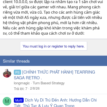
client 10.0.0.0, sv được lập ra nhằm tạo ra 1 sân chơi vui
vẻ, giải trí giữa các gamer với nhau. Mang phong cách
riêng vừa mới, vừa cũ. Tạo cho các anh hùng cảm giác
về một thời AS ngày xưa, nhưng được cải tiến với nhiều
hệ thống vật phẩm phong phú, mới lạ hơn rất nhiều.
Nếu các anh hùng gặp khó khăn trong việc khám phá
sv, có thể tham khảo qua cách chơi sv ở dưới:
You must log in or register to reply here.
Similar threads
[CHÍNH THỨC PHÁT HÀNH] TEARRING
PS
SAGA RETRO .
longmagic
Turn Based Strategy
2/8/26
Trả lời
7
Dịch Vụ Di Trú Đến Anh: Hướng Dẫn Chi
Multi
M
Tiết, Thủ Tục & Lưu Ý Quan Trọng