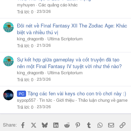
myhuyen
Các quảng cáo khác
23/3/26
Trả lời
0
Đôi nét về Final Fantasy XII The Zodiac Age: Khác
biệt và nhiều thú vị
king_dragontb
Ultima Scriptorium
21/3/26
Trả lời
0
Sự kết hợp giữa gameplay và cốt truyện đã tạo
nên một Final Fantasy IV tuyệt vời như thế nào?
king_dragontb
Ultima Scriptorium
23/3/26
Trả lời
0
Tặng các fen vài keys cho con trò chơi này :)
PC
sypop557
Tin tức - Giới thiệu - Thảo luận chung về game
23/3/26
Trả lời
0
Facebook
X
Bluesky
LinkedIn
Reddit
Pinterest
Tumblr
WhatsApp
Email
Li
Share: