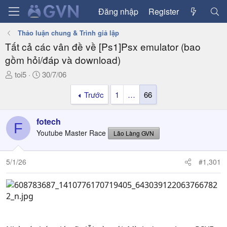
Đăng nhập
Register
Thảo luận chung & Trình giả lập
Tất cả các vân đề về [Ps1]Psx emulator (bao
gồm hỏi/đáp và download)
T
N
toi5
30/7/06
h
g
Trước
1
…
66
r
à
e
y
a
g
fotech
F
d
ử
Youtube Master Race
Lão Làng GVN
s
i
t
a
5/1/26
#1,301
r
t
e
r