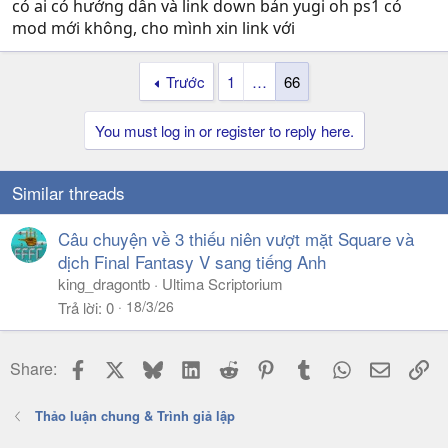
có ai có hướng dẫn và link down bản yugi oh ps1 có
mod mới không, cho mình xin link với
Trước
1
…
66
You must log in or register to reply here.
Similar threads
Câu chuyện về 3 thiếu niên vượt mặt Square và
dịch Final Fantasy V sang tiếng Anh
king_dragontb
Ultima Scriptorium
18/3/26
Trả lời
0
Facebook
X
Bluesky
LinkedIn
Reddit
Pinterest
Tumblr
WhatsApp
Email
Li
Share:
Thảo luận chung & Trình giả lập