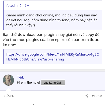
fotech nói:
Game mình đang chơi online, mọi ng đều dùng bản này
để kết nối. Mọi hôm dùng bình thường, hôm nay bật lên
thấy lỗi như vậy :(
Bạn thử download bản plugins này giải nén và copy đè
vào thư mục plugins của bản epsxe của bạn xem được
ko nhé:
https://drive.google.com/file/d/1nNiMERyXaMiaxor4g3C
HzMbNiq6IhGnz/view?usp=sharing
T&L
Fire in the hole!
Lão Làng GVN
30/5/26
#1,305