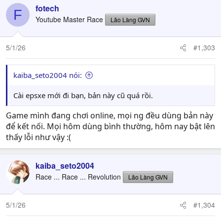
fotech
F
Youtube Master Race
Lão Làng GVN
5/1/26
#1,303
kaiba_seto2004 nói:
Cài epsxe mới đi bạn, bản này cũ quá rồi.
Game mình đang chơi online, mọi ng đều dùng bản này
để kết nối. Mọi hôm dùng bình thường, hôm nay bật lên
thấy lỗi như vậy :(
kaiba_seto2004
Race ... Race ... Revolution
Lão Làng GVN
5/1/26
#1,304