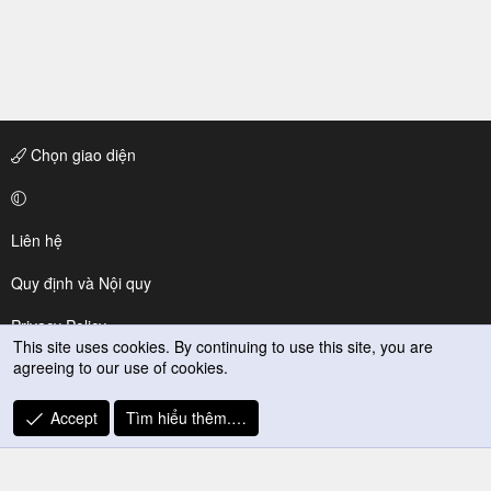
Chọn giao diện
Liên hệ
Quy định và Nội quy
Privacy Policy
This site uses cookies. By continuing to use this site, you are
agreeing to our use of cookies.
Trợ giúp
R
Accept
Tìm hiểu thêm.…
S
S