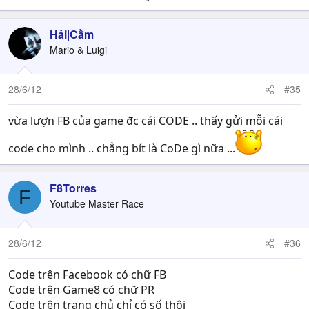
✒ Diễn đàn
✍ Fanpage
Hải|Cầm
Hãy xông pha và trải nghiệm cùng Thành Cát Tư Hãn 2!
Mario & Luigi
Đại Nội Tổng Quản chấp bút!
28/6/12
#35
vừa lượn FB của game đc cái CODE .. thấy gửi mỗi cái
code cho mình .. chẳng bít là CoDe gì nữa ...
F8Torres
F
Youtube Master Race
28/6/12
#36
Code trên Facebook có chữ FB
Code trên Game8 có chữ PR
Code trên trang chủ chỉ có số thôi