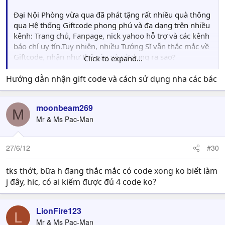
Đại Nội Phòng vừa qua đã phát tặng rất nhiều quà thông
qua Hệ thống Giftcode phong phú và đa dạng trên nhiều
kênh: Trang chủ, Fanpage, nick yahoo hỗ trợ và các kênh
báo chí uy tín.Tuy nhiên, nhiều Tướng Sĩ vẫn thắc mắc về
Giftcode, nhận như thế nào và sử dụng ra sao?
Click to expand...
Làm sao để nhận đủ trọn bộ 4 loại Giftcode Thành Cát Tư
Hướng dẫn nhận gift code và cách sử dụng nha các bác
Hãn 2?
moonbeam269
-
Trang chủ
: 3000 Giftcode Lễ Bao Tân Thủ - Dành tặng
M
Mr & Ms Pac-Man
cho những Tướng Sĩ truy cập trang sự kiện nhanh nhất
vào lúc 10h00 ngày 28/06/2012. Thực hiện như sau:
27/6/12
#30
Bước 1: Vào trang sự kiện
CODE TÂN THỦ
click và nút
Nhận Quà Tân Thủ
để nhận CD key
tks thớt, bữa h đang thắc mắc có code xong ko biết làm
j đây, hic, có ai kiếm được đủ 4 code ko?
Bước 2: Đăng nhập game và đến
Vương Thành
tìm NPC
Lãnh Thưởng Đại Sứ - Tôn Lệ
, Click
Nhận CD-key Lễ Bao
LionFire123
L
và điền CD-Key để nhận quà
Mr & Ms Pac-Man