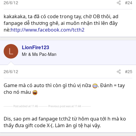
26/6/12
#24
kakakaka, ta đã có code trong tay, chờ OB thôi, ad
fanpage dễ thương ghê, ai muôn nhận thì lên đây
nè:
http://www.facebook.com/tcth2
LionFire123
L
Mr & Ms Pac-Man
26/6/12
#25
Game mà có auto thì còn gì thú vị nữa
. Đánh = tay
cho nó máu
---------- Post added at 11:46 ---------- Previous post was at 11:44 ----------
Dis, sao pm ad fanpage tcth2 từ hôm qua tới h mà ko
thấy đưa gift code X-(. Làm ăn gì tệ hại vậy.