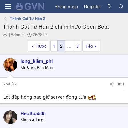
Đăng nhập
Register
Thành Cát Tư Hãn 2
Thành Cát Tư Hãn 2 chính thức Open Beta
T
N
†Adam†
25/6/12
h
g
Trước
1
2
…
8
Tiếp
r
à
e
y
a
g
long_kiếm_phi
d
ử
Mr & Ms Pac-Man
s
i
t
a
25/6/12
#21
r
t
Lót dép hóng bao giờ server đóng cửa
e
r
HeoSua505
Mario & Luigi