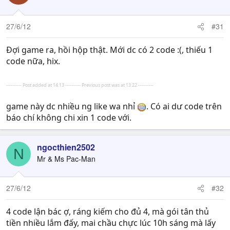
27/6/12
#31
-
Fanpage
: Giftcode Thích Lăng - Gửi tin nhắn cho
Đợi game ra, hồi hộp thật. Mới dc có 2 code :(, thiếu 1
Admin fanpage Thành Cát Tư Hãn 2 trong thời gian từ 26
code nữa, hix.
- 29/06/2012. Giftcode loại này có ký hiệu bắt đầu bằng
FBxxxxxxx
---------- Post added at 14:13 ---------- Previous post was at 13:22 ----------
-
Nick yahoo hỗ trợ
: Giftcode Cường Hóa Tân Thủ - Chat
game này dc nhiều ng like wa nhỉ
. Có ai dư code trên
trực tiếp từ 9h00 - 18h00 trong thời gian từ 26 -
báo chí không chi xin 1 code với.
29/06/2012. Giftcode loại này có ký hiệu bắt đầu bằng
YHxxxxxxx
ngocthien2502
N
[I]
xeragame_hotro1@yahoo.com.vn
[/I]
Mr & Ms Pac-Man
[I]
xeragame_hotro2@yahoo.com.vn
[/I]
27/6/12
#32
-
Báo chí
: Giftcode Cường Hóa Chinh Binh - Được phát
trên 10 trang tin tức về game nổi tiếng nhất cộng đồng
4 code lận bác ợ, ráng kiếm cho đủ 4, mà gói tân thủ
như: Game4v, Gamethu, Genk, IGN, I4VN, VietBoom,
tiền nhiều lắm đấy, mai chầu chực lúc 10h sáng mà lấy
Game8... Giftcode loại này có ký hiệu bắt đầu bằng