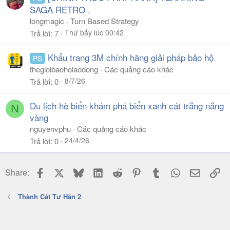
SAGA RETRO .
longmagic
Turn Based Strategy
Thứ bảy lúc 00:42
Trả lời
7
Khẩu trang 3M chính hãng giải pháp bảo hộ
PS
thegioibaoholaodong
Các quảng cáo khác
8/7/26
Trả lời
0
Du lịch hè biển khám phá biển xanh cát trắng nắng
N
vàng
nguyenvphu
Các quảng cáo khác
24/4/26
Trả lời
0
Facebook
X
Bluesky
LinkedIn
Reddit
Pinterest
Tumblr
WhatsApp
Email
Li
Share:
Thành Cát Tư Hãn 2