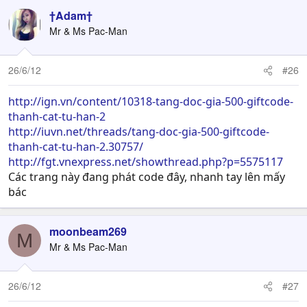
†Adam†
Mr & Ms Pac-Man
26/6/12
#26
http://ign.vn/content/10318-tang-doc-gia-500-giftcode-
thanh-cat-tu-han-2
http://iuvn.net/threads/tang-doc-gia-500-giftcode-
thanh-cat-tu-han-2.30757/
http://fgt.vnexpress.net/showthread.php?p=5575117
Các trang này đang phát code đây, nhanh tay lên mấy
bác
moonbeam269
M
Mr & Ms Pac-Man
26/6/12
#27