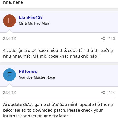
nhá, hehe
PRxxxxxxx
Sử dụng các Luckycode này như thế nào?
LionFire123
L
Mr & Ms Pac-Man
Bước 1: Vào Trang sự kiện
CODE TÂN THỦ
để nhập
Luckycode, điền mã chống spam và click Nhận quà
28/6/12
#33
Bước 2: Thông báo nhận quà thành công
4 code lận á o.O", sao nhiều thế, code tân thủ thì tưởng
Bước 3: Đăng nhập vào Game, tại
Vương Thành
tìm gặp
như nhau hết. Mà mỗi code khác nhau chỗ nào ?
NPC
Lãnh Thưởng Đại Sứ - Tôn Lệ
, Chọn
Nhận Phần
Thưởng Bổ Sung
F8Torres
F
Sau khi hoàn tất các bước trên, Tướng Sĩ nhận thưởng
Youtube Master Race
thành công sẽ nhận được tin báo từ hệ thống.
28/6/12
#34
Mọi thắc mắc và yêu cầu hỗ trợ về game nhanh nhất, các
Tướng Sĩ hãy chọn một trong những cách sau:
Ai update được game chửa? Sao mình update hệ thống
☎ Hotline: 19006839 (sau đó bấm số 2 để gặp hỗ trợ)
báo: "Failed to download patch. Please check your
✉ Email hỗ trợ:
support@xeragame.com
internet connection and try later".