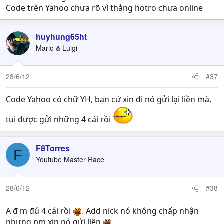
Code trên Yahoo chưa rõ vì thằng hotro chưa online
huyhung65ht
Mario & Luigi
28/6/12
#37
Code Yahoo có chữ YH, bạn cứ xin đi nó gửi lại liền mà,
tui được gửi những 4 cái rồi
F8Torres
F
Youtube Master Race
28/6/12
#38
A đ m đủ 4 cái rồi
. Add nick nó không chấp nhận
nhưng pm xin nó gửi liền
.