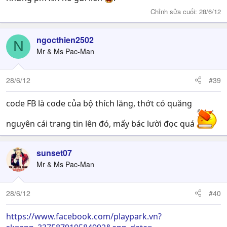
Chỉnh sửa cuối:
28/6/12
ngocthien2502
N
Mr & Ms Pac-Man
28/6/12
#39
code FB là code của bộ thích lăng, thớt có quăng
nguyên cái trang tin lên đó, mấy bác lười đọc quá
sunset07
Mr & Ms Pac-Man
28/6/12
#40
https://www.facebook.com/playpark.vn?