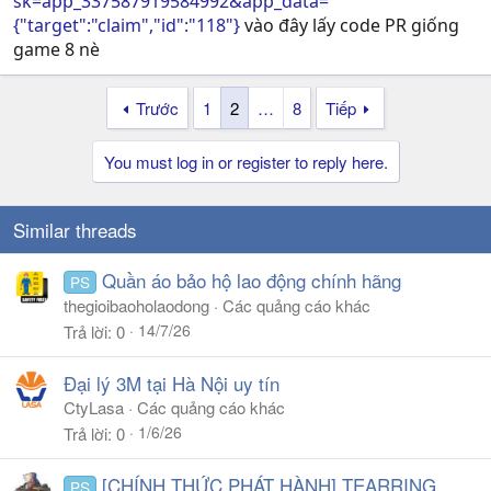
sk=app_337587919584992&app_data=
{"target":"claim","id":"118"}
vào đây lấy code PR giống
game 8 nè
Trước
1
2
…
8
Tiếp
You must log in or register to reply here.
Similar threads
Quần áo bảo hộ lao động chính hãng
PS
thegioibaoholaodong
Các quảng cáo khác
14/7/26
Trả lời
0
Đại lý 3M tại Hà Nội uy tín
CtyLasa
Các quảng cáo khác
1/6/26
Trả lời
0
[CHÍNH THỨC PHÁT HÀNH] TEARRING
PS