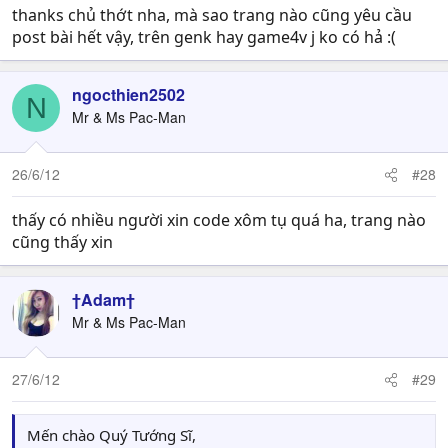
thanks chủ thớt nha, mà sao trang nào cũng yêu cầu
post bài hết vậy, trên genk hay game4v j ko có hả :(
ngocthien2502
N
Mr & Ms Pac-Man
26/6/12
#28
thấy có nhiều người xin code xôm tụ quá ha, trang nào
cũng thấy xin
†Adam†
Mr & Ms Pac-Man
27/6/12
#29
Mến chào Quý Tướng Sĩ,