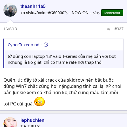
theanh11a5
<b style="color:#C60000"> - NOW ON - </b>
Moderator
16/2/13
#337
CyberTuxedo nói:
tớ dùng con laptop 13' vaio T-series của mẹ bắn với bot
nchung là ko giật, chỉ có frame rate hơi thấp thôi
Quên,lúc đấy tớ xài crack của skidrow nên bắt buộc
dùng Win7 chắc cũng hơi nặng,đang tính cài lại XP chơi
bản Junkie xem có khá hơn ko,chứ cũng máu lắm,mỗi
tội PC cùi quá.
lephuchien
T.E.T.Я.I.S