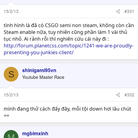
15/2/13
#331
tình hình là đã có CSGO semi non steam, không còn cần
Steam enable nữa, tuy nhiên cũng phần làm 1 vài thủ
tục nhỏ. Ai rảnh rỗi thì nghiên cứu cái này đi :
http://forum.planetcss.com/topic/1241-we-are-proudly-
presenting-you-junkies-client/
shinigami95vn
S
Youtube Master Race
15/2/13
#332
mình đang thử cách đấy đây, mỗi tội down hơi lâu chút
==
mgbimxinh
M