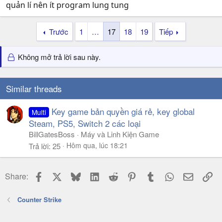
quản lí nên ít program lung tung
Trước
1
…
17
18
19
Tiếp
Không mở trả lời sau này.
Similar threads
Key game bản quyền giá rẻ, key global
Multi
Steam, PS5, Switch 2 các loại
BillGatesBoss
Máy và Linh Kiện Game
Hôm qua, lúc 18:21
Trả lời
25
Facebook
X
Bluesky
LinkedIn
Reddit
Pinterest
Tumblr
WhatsApp
Email
Li
Share:
Counter Strike