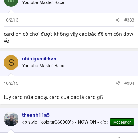
Youtube Master Race
16/2/13
#333
card on có chơi được không vậy các bác để em còn dow
về
shinigami95vn
S
Youtube Master Race
16/2/13
#334
tùy card nữa bác ạ, card của bác là card gì?
theanh11a5
<b style="color:#C60000"> - NOW ON - </b>
Moderator