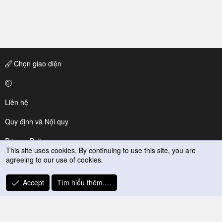
Chọn giao diện
Liên hệ
Quy định và Nội quy
Privacy Policy
This site uses cookies. By continuing to use this site, you are
agreeing to our use of cookies.
Trợ giúp
R
Accept
Tìm hiểu thêm.…
S
S