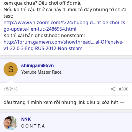
xem qua chưa? Đều chơi off đc mà.
Nếu ko thì cậu thử cái này đi,mới có đấy nhưng tớ chưa
test:
http://www.vn-zoom.com/f224/huong-d...nt-de-choi-cs-
go-update-lien-tuc-2486954.html
Ko thì xài bản ghost,hoặc nonsteam:
http://forum.gamevn.com/showthread....al-Offensive-
v1-22-0-3-Eng-RUS-2012-Non-steam
shinigami95vn
S
Youtube Master Race
15/2/13
#330
đầu trang 1 mình xem rồi nhưng link đều bị xóa hết ==
N?K
C O N T R A