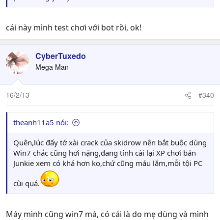
cái này mình test chơi với bot rồi, ok!
CyberTuxedo
Mega Man
16/2/13
#340
theanh11a5 nói:
Quên,lúc đấy tớ xài crack của skidrow nên bắt buộc dùng
Win7 chắc cũng hơi nặng,đang tính cài lại XP chơi bản
Junkie xem có khá hơn ko,chứ cũng máu lắm,mỗi tội PC
cùi quá.
Máy mình cũng win7 mà, có cái là do mẹ dùng và mình