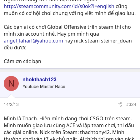
http://steamcommunity.com/id/s0ok?l=english
cũng
muốn có cơ hội chơi chung với ng việt mình để giao lưu.
Các bạn ai có chơi Global Offensive trên steam thì cho
mình xin account nhé. Hay pm mình qua
angel_laharl@yahoo.com
hay nick steam steiner_doan
đều được
Cảm ơn các bạn
nhokthach123
N
Youtube Master Race
14/2/13
#324
Mình là Thạch. Hiện mình đang chơi CSGO trên steam.
Mình muốn giao lưu cùng ACE và lập team chơi, thi đấu
các giải online. Nick trên Steam: thachtony42. Mình
thường chơi vào t7 và chủ nhật. Ai thích thì pm vào nick