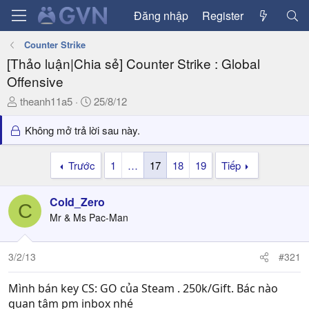
Đăng nhập
Register
Counter Strike
[Thảo luận|Chia sẻ] Counter Strike : Global
Offensive
T
N
theanh11a5
25/8/12
h
g
r
à
Không mở trả lời sau này.
e
y
a
g
Trước
1
…
17
18
19
Tiếp
d
ử
s
i
Cold_Zero
t
C
a
Mr & Ms Pac-Man
r
t
3/2/13
#321
e
r
Mình bán key CS: GO của Steam . 250k/Gift. Bác nào
quan tâm pm inbox nhé