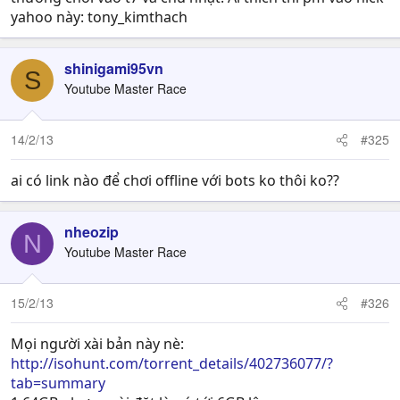
yahoo này: tony_kimthach
shinigami95vn
S
Youtube Master Race
14/2/13
#325
ai có link nào để chơi offline với bots ko thôi ko??
nheozip
N
Youtube Master Race
15/2/13
#326
Mọi người xài bản này nè:
http://isohunt.com/torrent_details/402736077/?
tab=summary