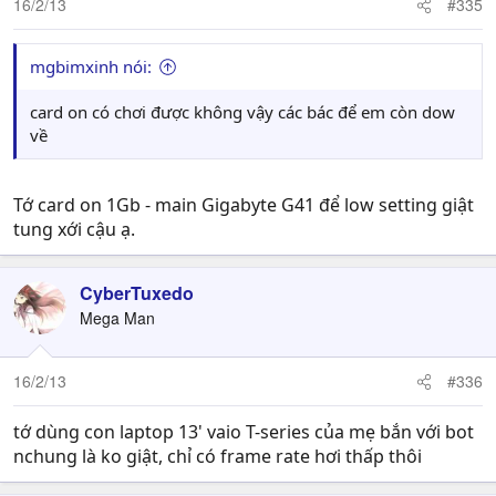
16/2/13
#335
mgbimxinh nói:
card on có chơi được không vậy các bác để em còn dow
về
Tớ card on 1Gb - main Gigabyte G41 để low setting giật
tung xới cậu ạ.
CyberTuxedo
Mega Man
16/2/13
#336
tớ dùng con laptop 13' vaio T-series của mẹ bắn với bot
nchung là ko giật, chỉ có frame rate hơi thấp thôi