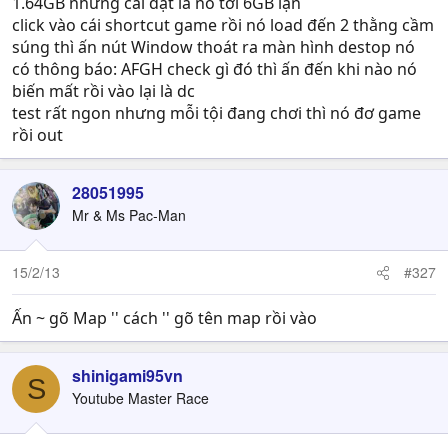
1.64GB nhưng cài đặt là nó tới 6GB lận
click vào cái shortcut game rồi nó load đến 2 thằng cầm
súng thì ấn nút Window thoát ra màn hình destop nó
có thông báo: AFGH check gì đó thì ấn đến khi nào nó
biến mất rồi vào lại là dc
test rất ngon nhưng mỗi tội đang chơi thì nó đơ game
rồi out
28051995
Mr & Ms Pac-Man
15/2/13
#327
Ấn ~ gõ Map '' cách '' gõ tên map rồi vào
shinigami95vn
S
Youtube Master Race