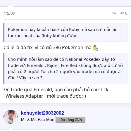
4/2/09
#16
Pokemon này là bản hack của Ruby mà sao cứ mỗi lần
tui xài cheat của Ruby không được
Có lẽ là đã fix, vì có đủ 386 Pokémon mà
Cho mình hỏi làm sao để có National Pokedex đây Tớ
trade với Emerald , Rijon , Fire Red không được ,nó cứ hô
phải có 2 người Tui cho 2 người vào trade mà có được á
đâu ! Vậy là sao ?
Để trade qua Emerald, bạn cần phải bỏ cái stick
"Wireless Adapter" mới trade được ::)
kehuydiet20032002
Mr & Ms Pac-Man
Lão Làng GVN