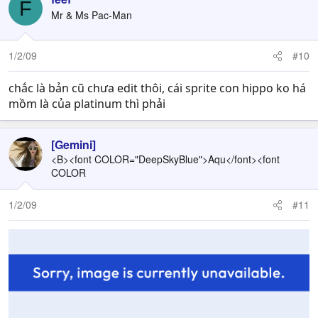
F
Mr & Ms Pac-Man
1/2/09
#10
chắc là bản cũ chưa edit thôi, cái sprite con hippo ko há
mồm là của platinum thì phải
[Gemini]
<B><font COLOR="DeepSkyBlue">Aqu</font><font
COLOR
1/2/09
#11