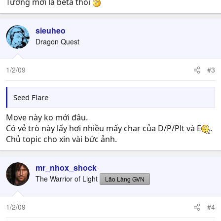
Tưởng mới là beta thôi
sieuheo
Dragon Quest
1/2/09
#3
Seed Flare
Move này ko mới đâu.
Có vẻ trò này lấy hơi nhiều mấy char của D/P/Plt và E
.
Chủ topic cho xin vài bức ảnh.
mr_nhox_shock
The Warrior of Light
Lão Làng GVN
1/2/09
#4