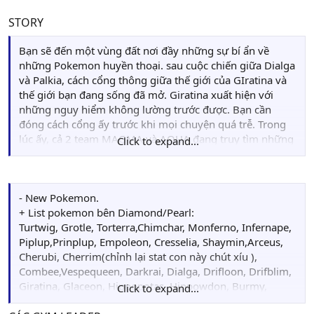
STORY
Bạn sẽ đến một vùng đất nơi đầy những sự bí ẩn về
những Pokemon huyền thoại. sau cuộc chiến giữa Dialga
và Palkia, cách cổng thông giữa thế giới của GIratina và
thế giới bạn đang sống đã mở. Giratina xuất hiện với
những nguy hiểm không lường trước được. Bạn cần
đóng cách cổng ấy trước khi mọi chuyện quá trễ. Trong
lúc ấy, cả 2 team MAGMA và AQUA đang truy tìm những
Click to expand...
legendary Pokemon Fire và Water cho âm mưu thống trị
thế giới của họ. Cùng với những người bạn khác, nhân
vật chính của chúng ta sẽ ngăn được sự nổi giận của các
Legendary này bởi những việc làm của Team MAGMA và
- New Pokemon.
AQUA. Muốn biết chi tiết câu chuyện thì bạn hãy chơi
+ List pokemon bên Diamond/Pearl:
game nhé.
Turtwig, Grotle, Torterra,Chimchar, Monferno, Infernape,
Piplup,Prinplup, Empoleon, Cresselia, Shaymin,Arceus,
Cherubi, Cherrim(chỉnh lại stat con này chút xíu ),
Combee,Vespequeen, Darkrai, Dialga, Drifloon, Drifblim,
Giratina, Glaceon, Hippopotas, Hippowdon, Burmy,
Click to expand...
Wormadam (Ground), Cranidos, Rampardos, Gible,