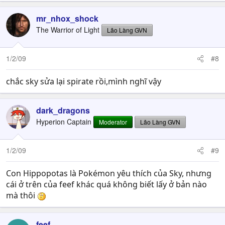
mr_nhox_shock
The Warrior of Light
Lão Làng GVN
1/2/09
#8
chắc sky sửa lại spirate rồi,mình nghĩ vậy
dark_dragons
Hyperion Captain
Moderator
Lão Làng GVN
1/2/09
#9
Con Hippopotas là Pokémon yêu thích của Sky, nhưng
cái ở trên của feef khác quá không biết lấy ở bản nào
mà thôi
feef