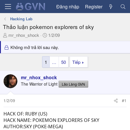
Đăng nhập
Register
Hacking Lab
Thảo luận pokemon explorers of sky
T
N
mr_nhox_shock
1/2/09
h
g
r
à
Không mở trả lời sau này.
e
y
a
g
1
…
50
Tiếp
d
ử
s
i
mr_nhox_shock
t
a
The Warrior of Light
Lão Làng GVN
r
t
1/2/09
#1
e
r
HACK OF: RUBY (US)
HACK NAME: POKEMON EXPLORERS OF SKY
AUTHOR:SKY (POKE-MEGA)