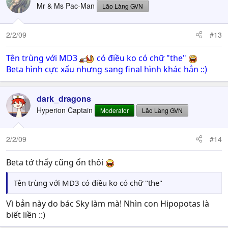
Mr & Ms Pac-Man
Lão Làng GVN
2/2/09
#13
Tên trùng với MD3
có điều ko có chữ "the"
Beta hình cực xấu nhưng sang final hình khác hẳn ::)
dark_dragons
Hyperion Captain
Moderator
Lão Làng GVN
2/2/09
#14
Beta tớ thấy cũng ổn thôi
Tên trùng với MD3 có điều ko có chữ "the"
Vì bản này do bác Sky làm mà! Nhìn con Hipopotas là
biết liền ::)