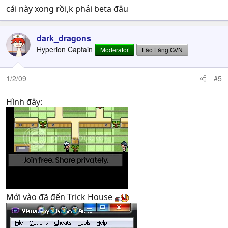
cái này xong rồi,k phải beta đâu
dark_dragons
Hyperion Captain
Moderator
Lão Làng GVN
1/2/09
#5
Hình đây:
Mới vào đã đến Trick House