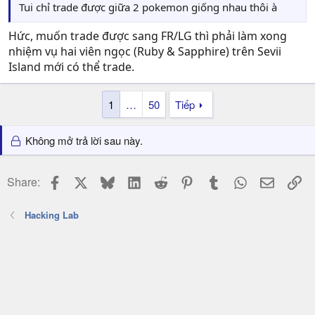
Tui chỉ trade được giữa 2 pokemon giống nhau thôi à
Hức, muốn trade được sang FR/LG thì phải làm xong
nhiệm vụ hai viên ngọc (Ruby & Sapphire) trên Sevii
Island mới có thể trade.
1
…
50
Tiếp
Không mở trả lời sau này.
Facebook
X
Bluesky
LinkedIn
Reddit
Pinterest
Tumblr
WhatsApp
Email
Li
Share:
Hacking Lab