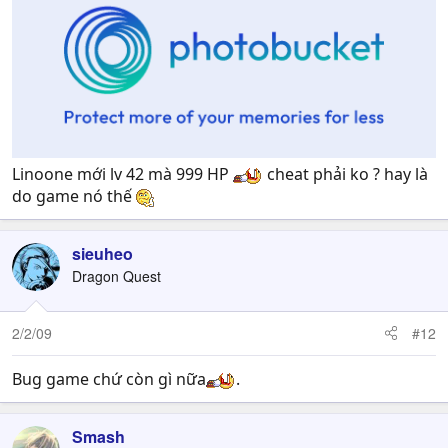
Linoone mới lv 42 mà 999 HP
cheat phải ko ? hay là
do game nó thế
sieuheo
Dragon Quest
2/2/09
#12
Bug game chứ còn gì nữa
.
Smash