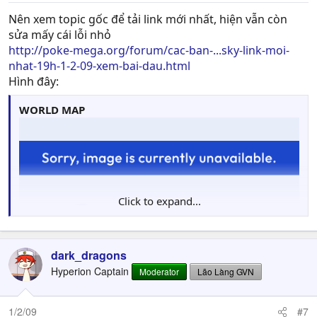
Nên xem topic gốc để tải link mới nhất, hiện vẫn còn
sửa mấy cái lỗi nhỏ
http://poke-mega.org/forum/cac-ban-...sky-link-moi-
nhat-19h-1-2-09-xem-bai-dau.html
Hình đây:
WORLD MAP
Click to expand...
dark_dragons
Hyperion Captain
Moderator
Lão Làng GVN
1/2/09
#7