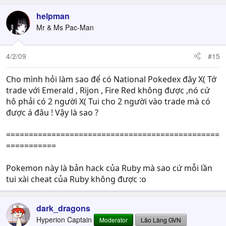
helpman
Mr & Ms Pac-Man
4/2/09
#15
Cho mình hỏi làm sao để có National Pokedex đây X( Tớ
trade với Emerald , Rijon , Fire Red không được ,nó cứ
hô phải có 2 người X( Tui cho 2 người vào trade mà có
được á đâu ! Vậy là sao ?
===============================================
===========
Pokemon này là bản hack của Ruby mà sao cứ mỗi lần
tui xài cheat của Ruby không được :o
dark_dragons
Hyperion Captain
Moderator
Lão Làng GVN