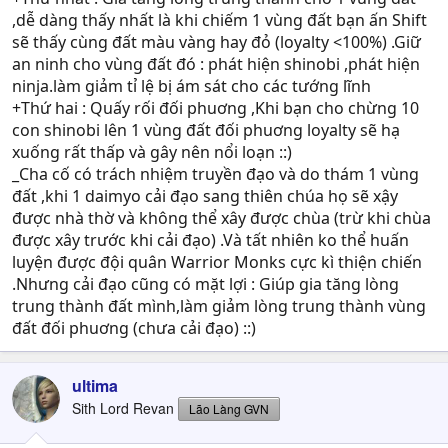
,dễ dàng thấy nhất là khi chiếm 1 vùng đất bạn ấn Shift
sẽ thấy cùng đất màu vàng hay đỏ (loyalty <100%) .Giữ
an ninh cho vùng đất đó : phát hiện shinobi ,phát hiện
ninja.làm giảm tỉ lệ bị ám sát cho các tướng lĩnh
+Thứ hai : Quấy rối đối phuơng ,Khi bạn cho chừng 10
con shinobi lên 1 vùng đất đối phuơng loyalty sẽ hạ
xuống rất thấp và gây nên nổi loạn ::)
_Cha cố có trách nhiệm truyền đạo và do thám 1 vùng
đất ,khi 1 daimyo cải đạo sang thiên chúa họ sẽ xậy
được nhà thờ và không thể xây được chùa (trừ khi chùa
được xây trước khi cải đạo) .Và tất nhiên ko thể huấn
luyện được đội quân Warrior Monks cực kì thiện chiến
.Nhưng cải đạo cũng có mặt lợi : Giúp gia tăng lòng
trung thành đất mình,làm giảm lòng trung thành vùng
đất đối phuơng (chưa cải đạo) ::)
ultima
Sith Lord Revan
Lão Làng GVN