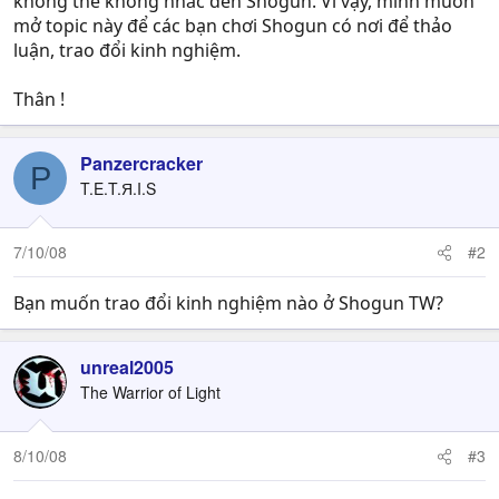
không thể không nhắc đến Shogun. Vì vậy, mình muốn
mở topic này để các bạn chơi Shogun có nơi để thảo
luận, trao đổi kinh nghiệm.
Thân !
Panzercracker
P
T.E.T.Я.I.S
7/10/08
#2
Bạn muốn trao đổi kinh nghiệm nào ở Shogun TW?
unreal2005
The Warrior of Light
8/10/08
#3