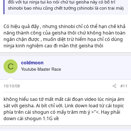
đối với tụi ninja tui ko nói chứ tụi geisha này có bố trí
shinobi bao nhiu cũng chết tướng (shinobi là con trai mà)
Có hiệu quả đấy , nhưng shinobi chỉ có thể hạn chế khả
năng thành công của geisha thôi chứ không hoàn toàn
ngăn chặn được , muốn diệt trừ hiểm họa chỉ có dùng
ninja kinh nghiệm cao đi mần thịt geisha thôi
coldmoon
C
Youtube Master Race
10/10/08
#11
không hiểu sao tớ mất mất cái đoạn video lúc ninja ám
sát với geisha. Ai bít chỉ với. Link down load từ cái topic
phía trên cái shogun có mấy trăm mb ý >"<. Hay phải
down cái shogun 1.1G về