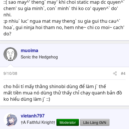
::( sao may^' theng` may' khi choi static map dc quyen^`
chem' su gia minh`, con` minh` thi ko co' quyen^` do'
nhi.
:p nhiu` luc' ngua mat may theng` su gia gui thu cau^`
hoa`, gui ninja hoi tham no, hem nhe~ chi co moi~ cach'
do?
muoima
Sonic the Hedgehog
9/10/08
#4
cho hỏi tí mấy thằng shinobi dùng để làm j` thế
mất tiền mua nó dùng thử thấy chỉ chạy quanh bản đồ
ko hiểu dùng làm j` ::)
vietanh797
†A Faithful Knight†
Moderator
Lão Làng GVN