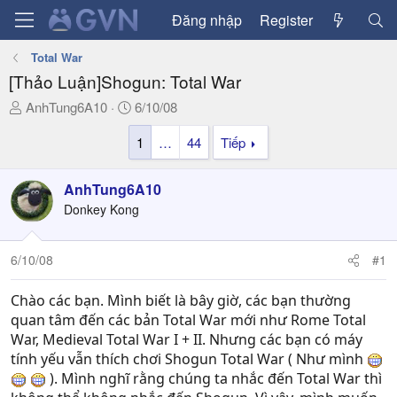
Đăng nhập
Register
Total War
[Thảo Luận]Shogun: Total War
T
N
AnhTung6A10
6/10/08
h
g
1
…
44
Tiếp
r
à
e
y
a
g
AnhTung6A10
d
ử
Donkey Kong
s
i
t
a
6/10/08
#1
r
t
Chào các bạn. Mình biết là bây giờ, các bạn thường
e
quan tâm đến các bản Total War mới như Rome Total
r
War, Medieval Total War I + II. Nhưng các bạn có máy
tính yếu vẫn thích chơi Shogun Total War ( Như mình
). Mình nghĩ rằng chúng ta nhắc đến Total War thì