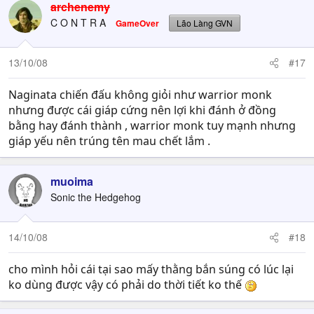
archenemy
C O N T R A
GameOver
Lão Làng GVN
13/10/08
#17
Naginata chiến đấu không giỏi như warrior monk
nhưng được cái giáp cứng nên lợi khi đánh ở đồng
bằng hay đánh thành , warrior monk tuy mạnh nhưng
giáp yếu nên trúng tên mau chết lắm .
muoima
Sonic the Hedgehog
14/10/08
#18
cho mình hỏi cái tại sao mấy thằng bắn súng có lúc lại
ko dùng được vậy có phải do thời tiết ko thế