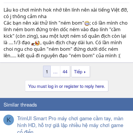
Lâu ko chơi mình hok nhớ tên lính nên xài tiếng Việt đỡ,
có j thông cảm nha
Các bạn nên xài thử lính "ném bom"
; có lần mình cho
lính ném bom đứng trên dốc ném vào đạo lính "cầm
kick" (còn zing), sau một lượt ném số quân địch còn lại
là ....1/3 đạo
, quân địch chạy dài lun. Có lần mình
choi ngu cho quân "ném bom" đứng dưới dốc ném
lên..... kết quả đi nguyên đạo "ném bom" của mình :(
1
…
44
Tiếp
You must log in or register to reply here.
Similar threads
TrimUI Smart Pro máy chơi game cầm tay, màn
K
hình HD, hỗ trợ giả lập nhiều hệ máy chơi game
cổ điển