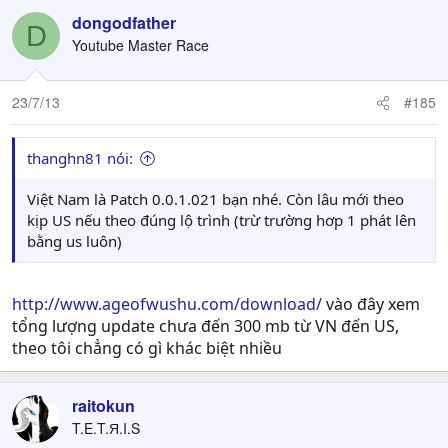
dongodfather
D
Youtube Master Race
23/7/13
#185
thanghn81 nói:
Việt Nam là Patch 0.0.1.021 bạn nhé. Còn lâu mới theo
kịp US nếu theo đúng lộ trình (trừ trường hơp 1 phát lên
bằng us luôn)
http://www.ageofwushu.com/download/
vào đây xem
tổng lượng update chưa đến 300 mb từ VN đến US,
theo tôi chẳng có gì khác biệt nhiều
raitokun
T.E.T.Я.I.S