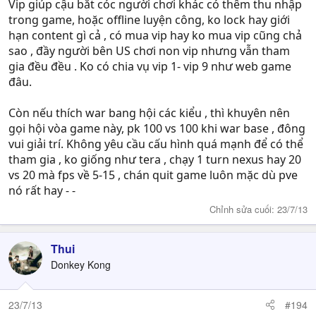
Vip giúp cậu bắt cóc người chơi khác có thêm thu nhập
trong game, hoặc offline luyện công, ko lock hay giới
hạn content gì cả , có mua vip hay ko mua vip cũng chả
sao , đầy người bên US chơi non vip nhưng vẫn tham
gia đều đều . Ko có chia vụ vip 1- vip 9 như web game
đâu.
Còn nếu thích war bang hội các kiểu , thì khuyên nên
gọi hội vòa game này, pk 100 vs 100 khi war base , đông
vui giải trí. Không yêu cầu cấu hình quá mạnh để có thể
tham gia , ko giống như tera , chạy 1 turn nexus hay 20
vs 20 mà fps về 5-15 , chán quit game luôn mặc dù pve
nó rất hay - -
Chỉnh sửa cuối:
23/7/13
Thui
Donkey Kong
23/7/13
#194