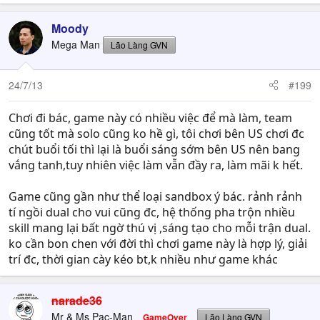
Moody
Mega Man
Lão Làng GVN
24/7/13
#199
Chơi đi bác, game này có nhiều việc để mà làm, team
cũng tốt mà solo cũng ko hề gì, tôi chơi bên US chơi đc
chút buổi tối thì lại là buổi sáng sớm bên US nên bang
vắng tanh,tuy nhiên việc làm vẫn đầy ra, làm mãi k hết.
Game cũng gần như thể loại sandbox ý bác. rảnh rảnh
tí ngồi dual cho vui cũng đc, hệ thống pha trộn nhiều
skill mang lại bất ngờ thú vị ,sáng tạo cho mỗi trận dual.
ko cần bon chen với đời thì chơi game này là hợp lý, giải
trí đc, thời gian cày kéo bt,k nhiều như game khác
narade36
Mr & Ms Pac-Man
GameOver
Lão Làng GVN