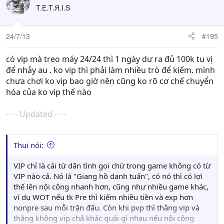
T.E.T.Я.I.S
24/7/13
#195
có vip mà treo máy 24/24 thì 1 ngày dư ra đủ 100k tu vị
để nhảy au . ko vip thì phải làm nhiều trò để kiếm. mình
chưa chơi ko vip bao giờ nên cũng ko rõ cơ chế chuyển
hóa của ko vip thế nào
- - - Updated - - -
Thui nói:
VIP chỉ là cái từ dân tình gọi chứ trong game không có từ
VIP nào cả. Nó là "Giang hồ danh tuấn", có nó thì có lợi
thế lên nội công nhanh hơn, cũng như nhiều game khác,
ví dụ WOT nếu tk Pre thì kiếm nhiều tiền và exp hơn
nonpre sau mỗi trận đấu. Còn khi pvp thì thằng vip và
thằng không vip chả khác quái gì nhau nếu nội công