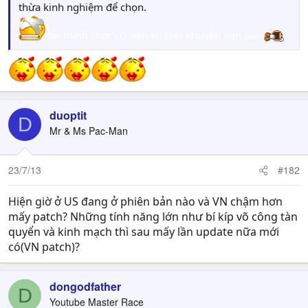
thừa kinh nghiệm để chọn.
tại mình chơi VD nên ko biết khuyên bạn sao
duoptit
D
Mr & Ms Pac-Man
23/7/13
#182
Hiện giờ ở US đang ở phiên bản nào và VN chậm hơn
mấy patch? Những tính năng lớn như bí kíp võ công tàn
quyển và kinh mạch thì sau mấy lần update nữa mới
có(VN patch)?
dongodfather
D
Youtube Master Race