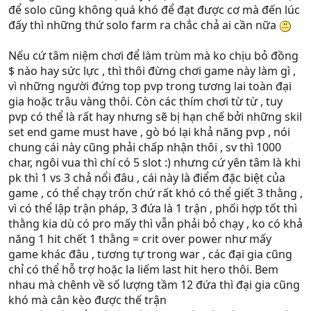
để solo cũng không quá khó để đạt được cơ mà đến lúc
đấy thì những thứ solo farm ra chắc chả ai cần nữa
Nếu cứ tâm niệm chơi để làm trùm mà ko chịu bỏ đồng
$ nào hay sức lực , thì thôi đừng chơi game này làm gì ,
vì những người đứng top pvp trong tương lai toàn đại
gia hoặc trâu vàng thôi. Còn các thím chơi từ từ , tuy
pvp có thể là rất hay nhưng sẽ bị hạn chế bởi những skil
set end game must have , gò bó lại khả năng pvp , nói
chung cái này cũng phải chấp nhận thôi , sv thì 1000
char, ngôi vua thì chí có 5 slot :) nhưng cứ yên tâm là khi
pk thì 1 vs 3 chả nổi đâu , cái này là điểm đặc biệt của
game , có thể chạy trốn chứ rất khó có thể giết 3 thằng ,
vì có thể lập trận pháp, 3 đứa là 1 trận , phối hợp tốt thì
thằng kia dù có pro mấy thì vẫn phải bỏ chạy , ko có khả
năng 1 hit chết 1 thằng = crit over power như mấy
game khác đâu , tương tự trong war , các đại gia cũng
chỉ có thể hỗ trợ hoặc la liếm last hit hero thôi. Bem
nhau mà chênh về số lượng tầm 12 đứa thì đại gia cũng
khó mà cân kèo được thế trận