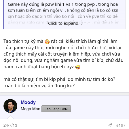
Game này đúng là p2w khi 1 vs 1 trong pvp , trong hoa
sơn luận kiếm chiếm ngôi vị , không có tiền là ko có skil
xịn hoặc đồ đạc xịn thì vào ko nổi . còn về pve thì ko dễ
dàng mà solo cấm địa hay phụ bản cả ~.~ , mà điều kiện
Click to expand...
để solo cũng không quá khó để đạt được cơ mà đến lúc
đấy thì những thứ solo farm ra chắc chả ai cần nữa
Tao thích tự kỷ mà
rất cái kiểu thích làm gì thì làm
Nếu cứ tâm niệm chơi để làm trùm mà ko chịu bỏ đồng $
của game này thôi, mới nghe nói chứ chưa chơi, với lại
nào hay sức lực , thì thôi đừng chơi game này làm gì , vì
cũng thích mấy cái cốt truyện kiếm hiệp, vừa chơi vừa
những người đứng top pvp trong tương lai toàn đại gia
đọc nội dung, vừa nghắm game vừa tìm bí kíp, chứ đâu
hoặc trâu vàng thôi. Còn các thím chơi từ từ , tuy pvp có
ham tranh đoạt bang hội etc xyz
thể là rất hay nhưng sẽ bị hạn chế bởi những skil set end
game must have , gò bó lại khả năng pvp , nói chung cái
mà có thật sự, tìm bí kíp phải do mình tự tìm dc ko?
này cũng phải chấp nhận thôi , sv thì 1000 char, ngôi vua
toàn bộ là nhiệm vụ ẩn đúng ko?
thì chí có 5 slot :) nhưng cứ yên tâm là khi pk thì 1 vs 3
chả nổi đâu , cái này là điểm đặc biệt của game , có thể
chạy trốn chứ rất khó có thể giết 3 thằng , vì có thể lập
Moody
trận pháp, 3 đứa là 1 trận , phối hợp tốt thì thằng kia dù
Mega Man
Lão Làng GVN
có pro mấy thì vẫn phải bỏ chạy , ko có khả năng 1 hit
chết 1 thằng = crit over power như mấy game khác đâu ,
24/7/13
tương tự trong war , các đại gia cũng chỉ có thể hỗ trợ
#197