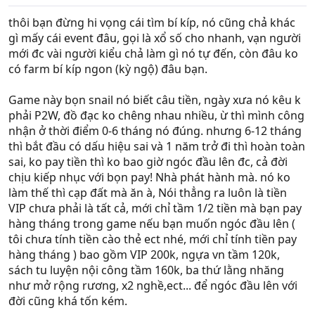
hoặc la liếm last hit hero thôi. Bem nhau mà chênh về số
lượng tầm 12 đứa thì đại gia cũng khó mà cân kèo được
thôi bạn đừng hi vọng cái tìm bí kíp, nó cũng chả khác
thế trận
gì mấy cái event đâu, gọi là xổ số cho nhanh, vạn người
Vip giúp cậu bắt cóc người chơi khác có thêm thu nhập
mới đc vài người kiểu chả làm gì nó tự đến, còn đâu ko
trong game, hoặc offline luyện công, ko lock hay giới hạn
có farm bí kíp ngon (kỳ ngộ) đâu bạn.
content gì cả , có mua vip hay ko mua vip cũng chả sao ,
đầy người bên US chơi non vip nhưng vẫn tham gia đều
Game này bọn snail nó biết câu tiền, ngày xưa nó kêu k
đều . Ko có chia vụ vip 1- vip 9 như web game đâu.
phải P2W, đồ đạc ko chêng nhau nhiều, ừ thì mình công
nhận ở thời điểm 0-6 tháng nó đúng. nhưng 6-12 tháng
Còn nếu thích war bang hội các kiểu , thì khuyên nên gọi
thì bắt đầu có dấu hiệu sai và 1 năm trở đi thì hoàn toàn
hội vòa game này, pk 100 vs 100 khi war base , đông vui
sai, ko pay tiền thì ko bao giờ ngóc đầu lên đc, cả đời
giải trí. Không yêu cầu cấu hình quá mạnh để có thể
chịu kiếp nhục với bọn pay! Nhà phát hành mà. nó ko
tham gia , ko giống như tera , chạy 1 turn nexus hay 20
làm thế thì cạp đất mà ăn à, Nói thẳng ra luôn là tiền
vs 20 mà fps về 5-15 , chán quit game luôn mặc dù pve
VIP chưa phải là tất cả, mới chỉ tầm 1/2 tiền mà bạn pay
nó rất hay - -
hàng tháng trong game nếu bạn muốn ngóc đầu lên (
tôi chưa tính tiền cào thẻ ect nhé, mới chỉ tính tiền pay
hàng tháng ) bao gồm VIP 200k, ngựa vn tầm 120k,
sách tu luyện nội công tầm 160k, ba thứ lằng nhăng
như mở rộng rương, x2 nghề,ect... để ngóc đầu lên với
đời cũng khá tốn kém.