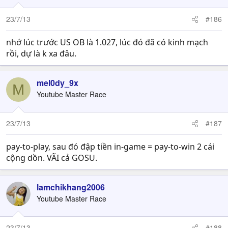
23/7/13
#186
nhớ lúc trước US OB là 1.027, lúc đó đã có kinh mạch
rồi, dự là k xa đâu.
mel0dy_9x
M
Youtube Master Race
23/7/13
#187
pay-to-play, sau đó đập tiền in-game = pay-to-win 2 cái
cộng dồn. VÃI cả GOSU.
lamchikhang2006
Youtube Master Race
23/7/13
#188