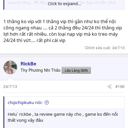
ngang nhau, đồ đạc... ngang nhau. Còn bạn muốn chơi
Click to expand...
free thì tốt nhất đừng theo dõi mấy dạng game online
kiểu này.
1 thằng ko vip với 1 thằng vip thì gần như ko thể nội
công ngang nhau .... cả 2 thằng đều 24/24 thì thằng vip
lợi hơn rất rất nhiều. còn loại nạp vip mà ko treo máy
24/24 thì vứt.... rất phí cái vip
Chỉnh sửa cuối:
24/7/13
RickBe
Thy Phương Nhi Thảo
Lão Làng GVN
24/7/13
#196
chipchipkuku nói:
Helu` rickbe , ta review game này cho , game ko đến nỗi
thất vọng vậy đâu