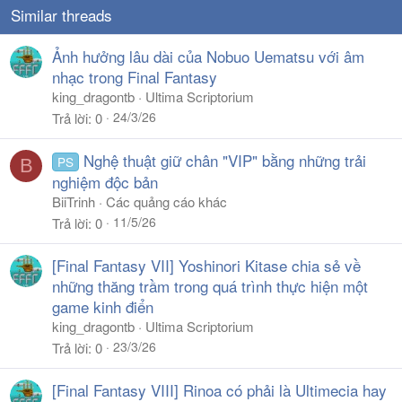
Similar threads
Ảnh hưởng lâu dài của Nobuo Uematsu với âm
nhạc trong Final Fantasy
king_dragontb
Ultima Scriptorium
24/3/26
Trả lời
0
Nghệ thuật giữ chân "VIP" bằng những trải
PS
B
nghiệm độc bản
BiiTrinh
Các quảng cáo khác
11/5/26
Trả lời
0
[Final Fantasy VII] Yoshinori Kitase chia sẻ về
những thăng trầm trong quá trình thực hiện một
game kinh điển
king_dragontb
Ultima Scriptorium
23/3/26
Trả lời
0
[Final Fantasy VIII] Rinoa có phải là Ultimecia hay