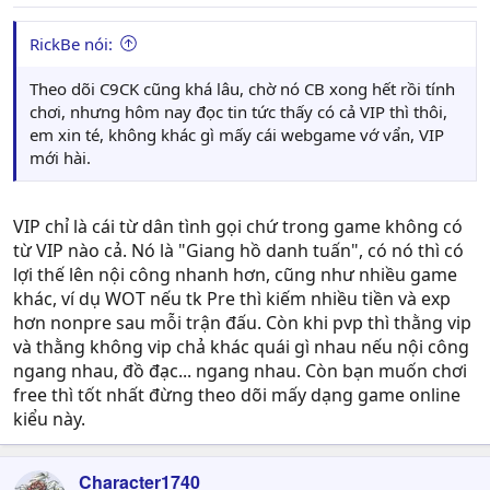
RickBe nói:
Theo dõi C9CK cũng khá lâu, chờ nó CB xong hết rồi tính
chơi, nhưng hôm nay đọc tin tức thấy có cả VIP thì thôi,
em xin té, không khác gì mấy cái webgame vớ vẩn, VIP
mới hài.
VIP chỉ là cái từ dân tình gọi chứ trong game không có
từ VIP nào cả. Nó là "Giang hồ danh tuấn", có nó thì có
lợi thế lên nội công nhanh hơn, cũng như nhiều game
khác, ví dụ WOT nếu tk Pre thì kiếm nhiều tiền và exp
hơn nonpre sau mỗi trận đấu. Còn khi pvp thì thằng vip
và thằng không vip chả khác quái gì nhau nếu nội công
ngang nhau, đồ đạc... ngang nhau. Còn bạn muốn chơi
free thì tốt nhất đừng theo dõi mấy dạng game online
kiểu này.
Character1740