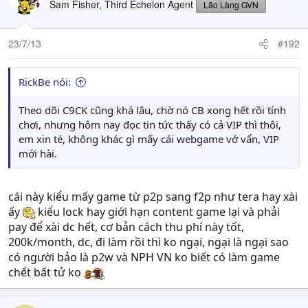
Sam Fisher, Third Echelon Agent
Lão Làng GVN
23/7/13
#192
RickBe nói:
Theo dõi C9CK cũng khá lâu, chờ nó CB xong hết rồi tính
chơi, nhưng hôm nay đọc tin tức thấy có cả VIP thì thôi,
em xin té, không khác gì mấy cái webgame vớ vẩn, VIP
mới hài.
cái này kiểu mấy game từ p2p sang f2p như tera hay xài
ấy
kiểu lock hay giới hạn content game lại và phải
pay để xài dc hết, cơ bản cách thu phí này tốt,
200k/month, dc, đi làm rồi thì ko ngại, ngại là ngại sao
có người bảo là p2w và NPH VN ko biết có làm game
chết bất tử ko