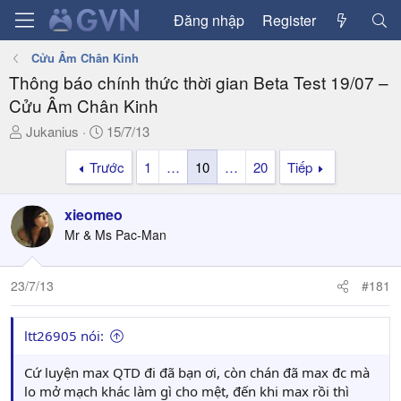
Đăng nhập
Register
Cửu Âm Chân Kinh
Thông báo chính thức thời gian Beta Test 19/07 –
Cửu Âm Chân Kinh
T
N
Jukanius
15/7/13
h
g
Trước
1
…
10
…
20
Tiếp
r
à
e
y
a
g
xieomeo
d
ử
Mr & Ms Pac-Man
s
i
t
a
23/7/13
#181
r
t
ltt26905 nói:
e
r
Cứ luyện max QTD đi đã bạn ơi, còn chán đã max đc mà
lo mở mạch khác làm gì cho mệt, đến khi max rồi thì