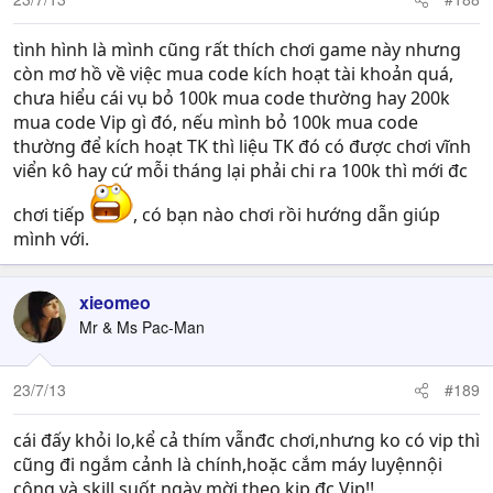
tình hình là mình cũng rất thích chơi game này nhưng
còn mơ hồ về việc mua code kích hoạt tài khoản quá,
chưa hiểu cái vụ bỏ 100k mua code thường hay 200k
mua code Vip gì đó, nếu mình bỏ 100k mua code
thường để kích hoạt TK thì liệu TK đó có được chơi vĩnh
viển kô hay cứ mỗi tháng lại phải chi ra 100k thì mới đc
chơi tiếp
, có bạn nào chơi rồi hướng dẫn giúp
mình với.
xieomeo
Mr & Ms Pac-Man
23/7/13
#189
cái đấy khỏi lo,kể cả thím vẫnđc chơi,nhưng ko có vip thì
cũng đi ngắm cảnh là chính,hoặc cắm máy luyệnnội
công và skill suốt ngày mời theo kịp đc Vip!!