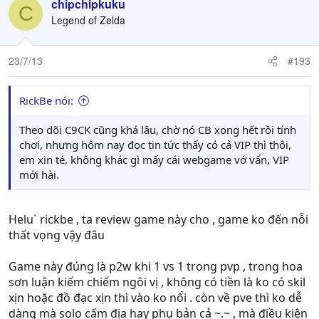
chipchipkuku
C
Legend of Zelda
23/7/13
#193
RickBe nói:
Theo dõi C9CK cũng khá lâu, chờ nó CB xong hết rồi tính
chơi, nhưng hôm nay đọc tin tức thấy có cả VIP thì thôi,
em xin té, không khác gì mấy cái webgame vớ vẩn, VIP
mới hài.
Helu` rickbe , ta review game này cho , game ko đến nỗi
thất vọng vậy đâu
Game này đúng là p2w khi 1 vs 1 trong pvp , trong hoa
sơn luận kiếm chiếm ngôi vị , không có tiền là ko có skil
xịn hoặc đồ đạc xịn thì vào ko nổi . còn về pve thì ko dễ
dàng mà solo cấm địa hay phụ bản cả ~.~ , mà điều kiện