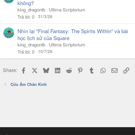
không?
king_dragontb
Ultima Scriptorium
31/3/26
Trả lời
0
Nhìn lại "Final Fantasy: The Spirits Within" và bài
học lịch sử của Square
king_dragontb
Ultima Scriptorium
10/7/26
Trả lời
0
Facebook
X
Bluesky
LinkedIn
Reddit
Pinterest
Tumblr
WhatsApp
Email
Li
Share:
Cửu Âm Chân Kinh