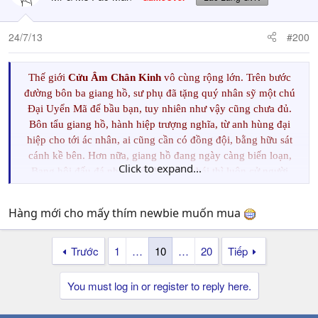
24/7/13
#200
Thế giới
Cửu Âm Chân Kinh
vô cùng rộng lớn. Trên bước
đường bôn ba giang hồ, sư phụ đã tặng quý nhân sỹ một chú
Đại Uyển Mã để bầu bạn, tuy nhiên như vậy cũng chưa đủ.
Bôn tẩu giang hồ, hành hiệp trượng nghĩa, từ anh hùng đại
hiệp cho tới ác nhân, ai cũng cần có đồng đội, bằng hữu sát
cánh kề bên. Hơn nữa, giang hồ đang ngày càng biến loạn,
Click to expand...
Bang hội đấu đá nhau, bát đại môn phái thì luôn cử người
quấy phá, đơn thương độc mã trong chốn giang hồ đầy cạm
bẫy này, không bao giờ có thể tiến bộ lên được.
Hàng mới cho mấy thím newbie muốn mua
Trước
1
…
10
…
20
Tiếp
Nhằm giúp cho quý nhân sĩ có thêm bằng hữu cùng bôn tẩu
giang hồ, xưng bá thiên hạ, bổn trang sẽ cho ra mắt sự kiện
You must log in or register to reply here.
Bằng Hữu Tâm Giao
để quý vị có thêm cơ hội khám phá bí
mật chốn Võ Lâm này.