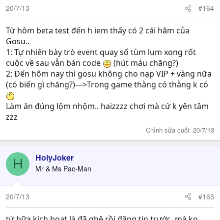
20/7/13
#164
Từ hôm beta test đến h iem thấy có 2 cái hãm của
Gosu..
1: Tự nhiên bày trò event quay số tùm lum xong rốt
cuộc về sau vẫn bán code
(hút máu chăng?)
2: Đến hôm nay thì gosu không cho nạp VIP + vàng nữa
(có biến gì chăng?)--->Trong game thằng có thằng k có
Làm ăn đúng lộm nhộm.. haizzzz chơi mà cứ k yên tâm
zzz
Chỉnh sửa cuối:
20/7/13
HolyJoker
H
Mr & Ms Pac-Man
20/7/13
#165
từ bữa kích hoạt là đã ghê rồi,đăng tin trước, mà ko