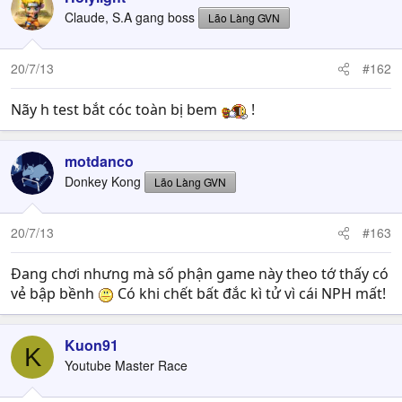
Claude, S.A gang boss
Lão Làng GVN
20/7/13
#162
Nãy h test bắt cóc toàn bị bem
!
motdanco
Donkey Kong
Lão Làng GVN
20/7/13
#163
Đang chơi nhưng mà số phận game này theo tớ thấy có
vẻ bập bềnh
Có khi chết bất đắc kì tử vì cái NPH mất!
Kuon91
K
Youtube Master Race