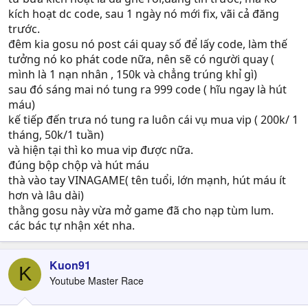
kích hoạt dc code, sau 1 ngày nó mới fix, vãi cả đăng
trước.
đêm kia gosu nó post cái quay số để lấy code, làm thế
tưởng nó ko phát code nữa, nên sẽ có người quay (
mình là 1 nạn nhân , 150k và chẳng trúng khỉ gì)
sau đó sáng mai nó tung ra 999 code ( hĩu ngay là hút
máu)
kế tiếp đến trưa nó tung ra luôn cái vụ mua vip ( 200k/ 1
tháng, 50k/1 tuần)
và hiện tại thì ko mua vip được nữa.
đúng bộp chộp và hút máu
thà vào tay VINAGAME( tên tuổi, lớn mạnh, hút máu ít
hơn và lâu dài)
thằng gosu này vừa mở game đã cho nạp tùm lum.
các bác tự nhận xét nha.
Kuon91
K
Youtube Master Race