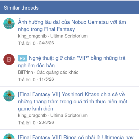
Similar threads
Ảnh hưởng lâu dài của Nobuo Uematsu với âm
nhạc trong Final Fantasy
king_dragontb
Ultima Scriptorium
24/3/26
Trả lời
0
Nghệ thuật giữ chân "VIP" bằng những trải
PS
B
nghiệm độc bản
BiiTrinh
Các quảng cáo khác
11/5/26
Trả lời
0
[Final Fantasy VII] Yoshinori Kitase chia sẻ về
những thăng trầm trong quá trình thực hiện một
game kinh điển
king_dragontb
Ultima Scriptorium
23/3/26
Trả lời
0
[Final Fantasy VIII] Rinoa có phải là Ultimecia hay