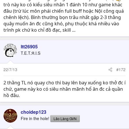
trò này ko có kiểu siêu nhân 1 đánh 10 như game khác
đâu (trừ lúc môn phái chiến full buff hoặc Nội công quá
chênh lệch). Bình thường bọn trâu nhất gặp 2-3 thằng
quây muốn ăn đc cũng khó, phụ thuộc khá nhiều vào
trình pk chứ ko chỉ đồ đạc, skill ...
ltt26905
T.E.T.Я.I.S
22/7/13
#172
2 thằng TL nó quay cho thì bay lên bay xuống ko thở đc í
chứ, game này ko có siêu nhân mãnh hổ ăn đc cả quần
hồ đâu.
choidep123
Fire in the hole!
Lão Làng GVN