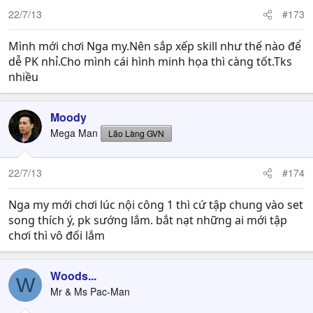
22/7/13
#173
Mình mới chơi Nga my.Nên sắp xếp skill như thế nào để
dễ PK nhỉ.Cho mình cái hình minh họa thì càng tốt.Tks
nhiều
Moody
Mega Man
Lão Làng GVN
22/7/13
#174
Nga my mới chơi lúc nội công 1 thì cứ tập chung vào set
song thích ý, pk sướng lắm. bắt nạt những ai mới tập
chơi thì vô đối lắm
Woods...
W
Mr & Ms Pac-Man