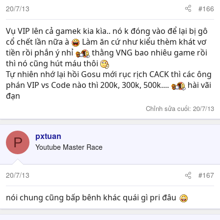
20/7/13
#166
Vụ VIP lên cả gamek kia kìa.. nó k đóng vào để lại bị gô
cổ chết lần nữa à
Làm ăn cứ như kiểu thèm khát vơ
tiền rồi phắn ý nhỉ
thằng VNG bao nhiêu game rồi
thì nó cũng hút máu thôi
Tự nhiên nhớ lại hồi Gosu mới rục rịch CACK thì các ông
phán VIP vs Code nào thì 200k, 300k, 500k....
hài vãi
đạn
Chỉnh sửa cuối:
20/7/13
pxtuan
P
Youtube Master Race
20/7/13
#167
nói chung cũng bấp bênh khác quái gì pri đâu