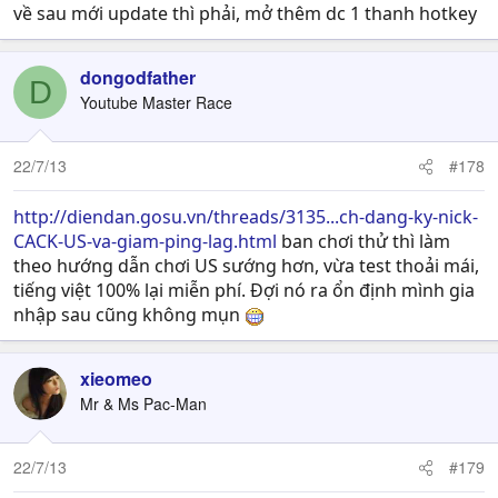
về sau mới update thì phải, mở thêm dc 1 thanh hotkey
dongodfather
D
Youtube Master Race
22/7/13
#178
http://diendan.gosu.vn/threads/3135...ch-dang-ky-nick-
CACK-US-va-giam-ping-lag.html
ban chơi thử thì làm
theo hướng dẫn chơi US sướng hơn, vừa test thoải mái,
tiếng việt 100% lại miễn phí. Đợi nó ra ổn định mình gia
nhập sau cũng không mụn
xieomeo
Mr & Ms Pac-Man
22/7/13
#179