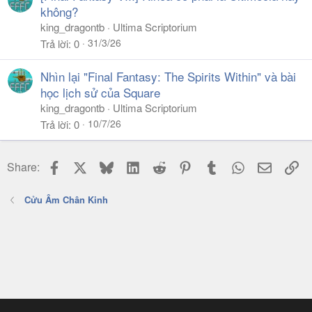
không?
king_dragontb
Ultima Scriptorium
31/3/26
Trả lời
0
Nhìn lại "Final Fantasy: The Spirits Within" và bài
học lịch sử của Square
king_dragontb
Ultima Scriptorium
10/7/26
Trả lời
0
Facebook
X
Bluesky
LinkedIn
Reddit
Pinterest
Tumblr
WhatsApp
Email
Li
Share:
Cửu Âm Chân Kinh