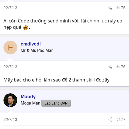
22/7/13
#175
Ai còn Code thường send mình với, tài chính lúc này eo
hẹp quá
.
emdivedi
E
Mr & Ms Pac-Man
22/7/13
#176
Mấy bác cho e hỏi làm sao để 2 thanh skill đc zậy
Moody
Mega Man
Lão Làng GVN
22/7/13
#177