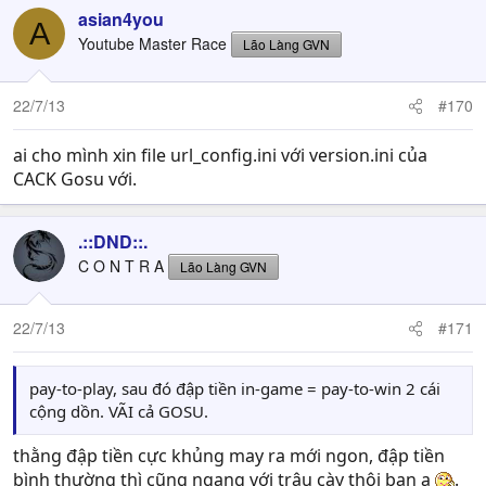
asian4you
A
Youtube Master Race
Lão Làng GVN
22/7/13
#170
ai cho mình xin file url_config.ini với version.ini của
CACK Gosu với.
.::DND::.
C O N T R A
Lão Làng GVN
22/7/13
#171
pay-to-play, sau đó đập tiền in-game = pay-to-win 2 cái
cộng dồn. VÃI cả GOSU.
thằng đập tiền cực khủng may ra mới ngon, đập tiền
bình thường thì cũng ngang với trâu cày thôi bạn ạ
.