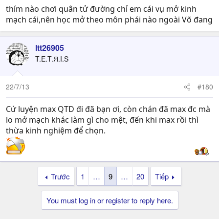
thím nào chơi quân tử đường chỉ em cái vụ mở kinh
mạch cái,nên học mở theo môn phái nào ngoài Võ đang
ltt26905
T.E.T.Я.I.S
22/7/13
#180
Cứ luyện max QTD đi đã bạn ơi, còn chán đã max đc mà
lo mở mạch khác làm gì cho mệt, đến khi max rồi thì
thừa kinh nghiệm để chọn.
tại mình chơi VD nên ko biết khuyên bạn sao
Trước
1
…
9
…
20
Tiếp
You must log in or register to reply here.