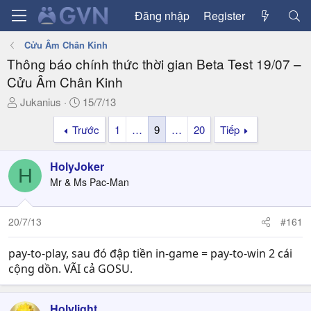
Đăng nhập
Register
Cửu Âm Chân Kinh
Thông báo chính thức thời gian Beta Test 19/07 –
Cửu Âm Chân Kinh
T
N
Jukanius
15/7/13
h
g
Trước
1
…
9
…
20
Tiếp
r
à
e
y
a
g
HolyJoker
H
d
ử
Mr & Ms Pac-Man
s
i
t
a
20/7/13
#161
r
t
pay-to-play, sau đó đập tiền in-game = pay-to-win 2 cái
e
cộng dồn. VÃI cả GOSU.
r
Holylight