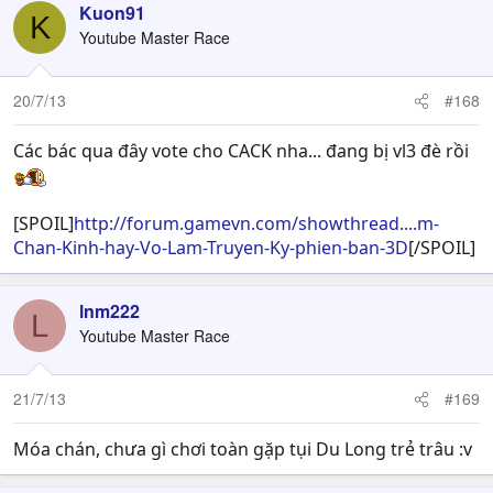
Kuon91
K
Youtube Master Race
20/7/13
#168
Các bác qua đây vote cho CACK nha... đang bị vl3 đè rồi
[SPOIL]
http://forum.gamevn.com/showthread....m-
Chan-Kinh-hay-Vo-Lam-Truyen-Ky-phien-ban-3D
[/SPOIL]
lnm222
L
Youtube Master Race
21/7/13
#169
Móa chán, chưa gì chơi toàn gặp tụi Du Long trẻ trâu :v