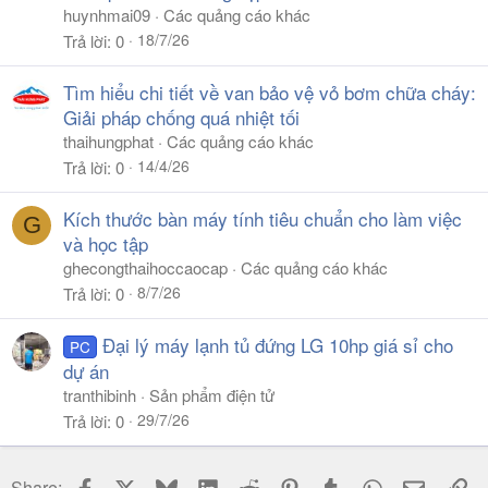
huynhmai09
Các quảng cáo khác
18/7/26
Trả lời
0
Tìm hiểu chi tiết về van bảo vệ vỏ bơm chữa cháy:
Giải pháp chống quá nhiệt tối
thaihungphat
Các quảng cáo khác
14/4/26
Trả lời
0
Kích thước bàn máy tính tiêu chuẩn cho làm việc
G
và học tập
ghecongthaihoccaocap
Các quảng cáo khác
8/7/26
Trả lời
0
Đại lý máy lạnh tủ đứng LG 10hp giá sỉ cho
PC
dự án
tranthibinh
Sản phẩm điện tử
29/7/26
Trả lời
0
Facebook
X
Bluesky
LinkedIn
Reddit
Pinterest
Tumblr
WhatsApp
Email
Li
Share: