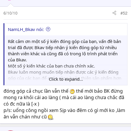
Nếu thật thì sướng, thằng nào cần mình bán luôn cho nó
(Bởi mình có cam kết vẹo gì về khoản này đâu). Thế là ăn
6/10/10
#52
thêm 1 chỗ nữa.
Mà phải bán thôi, nhỉ? Tại cho key tính ra là ...lỗ rồi?
:-S.
Nếu không thật thì tiện tay block mợ nó cái key đi. Ngon.
NamLH_Bkav nói:
Những thằng đại ca, đàn anh khác cho key 3 tháng, 6
Rất cảm ơn một số ý kiến đóng góp của bạn, vấn đề bản
tháng, 1 năm cũng chả cần phiền phức thế.
trial đã được Bkav tiếp nhận ý kiến đóng góp từ nhiều
Lol. Tự mua dây buộc mình + tâm lý "làm ăn nhỏ".
thành viên khác và cũng đã có trong lộ trình phát triển
của Bkav.
Một số ý kiến khác của bạn chưa chính xác.
Bkav luôn mong muốn tiếp nhận được các ý kiến đóng
góp của các bạn để ngày càng hoàn thiện sản phẩm hơn
Click to expand...
nữa.
Một lần nữa cảm ơn bạn đã đóng góp ý kiến cho Bkav :).
đóng góp cả chục lần vẫn thế
thế mới bảo BK đừng
mong ra khỏi cái ao làng ( mà cái ao làng chưa chắc đã
có đc nữa là [-x )
p/s: uổng công ngồi xem Sịp vào đêm có gì mới ko ,làm
ăn vẫn chán như cũ