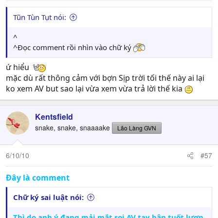
Tũn Tùn Tụt nói:
^
^Đọc comment rồi nhìn vào chữ ký
ứ hiểu
mặc dù rất thông cảm với bợn Sịp trời tối thế này ai lại
ko xem AV but sao lại vừa xem vừa trả lời thế kia
Kentsfield
snake, snake, snaaaake
Lão Làng GVN
6/10/10
#57
Đây là comment
Chữ ký sai luật nói:
Thì do anh ý đang mải mắt soi AV tay bận tuốt lươn