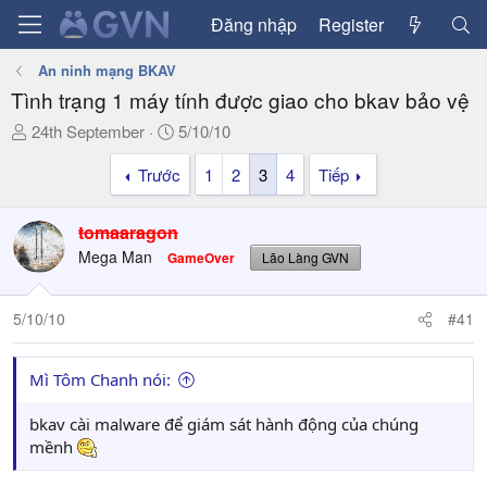
Đăng nhập
Register
An ninh mạng BKAV
Tình trạng 1 máy tính được giao cho bkav bảo vệ
T
N
24th September
5/10/10
h
g
Trước
1
2
3
4
Tiếp
r
à
e
y
a
g
tomaaragon
d
ử
Mega Man
GameOver
Lão Làng GVN
s
i
t
a
5/10/10
#41
r
t
Mì Tôm Chanh nói:
e
r
bkav cài malware để giám sát hành động của chúng
mềnh