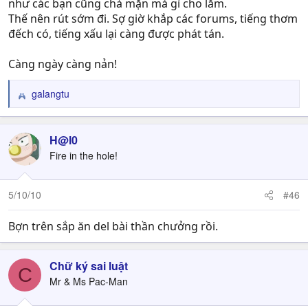
như các bạn cũng chả mặn mà gì cho lắm.
Thế nên rút sớm đi. Sợ giờ khắp các forums, tiếng thơm
đếch có, tiếng xấu lại càng được phát tán.
Càng ngày càng nản!
galangtu
R
e
a
c
H@l0
t
Fire in the hole!
i
o
n
5/10/10
#46
s
:
Bợn trên sắp ăn del bài thần chưởng rồi.
Chữ ký sai luật
C
Mr & Ms Pac-Man