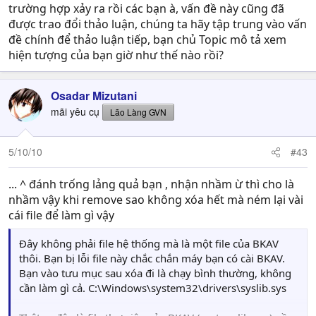
trường hợp xảy ra rồi các bạn à, vấn đề này cũng đã
được trao đổi thảo luận, chúng ta hãy tập trung vào vấn
đề chính để thảo luận tiếp, bạn chủ Topic mô tả xem
hiện tượng của bạn giờ như thế nào rồi?
Osadar Mizutani
mãi yêu cụ
Lão Làng GVN
5/10/10
#43
... ^ đánh trống lảng quả bạn , nhận nhầm ừ thì cho là
nhầm vậy khi remove sao không xóa hết mà ném lại vài
cái file để làm gì vậy
Đây không phải file hệ thống mà là một file của BKAV
thôi. Bạn bị lỗi file này chắc chắn máy bạn có cài BKAV.
Bạn vào tưu mục sau xóa đi là chạy bình thường, không
cần làm gì cả. C:\Windows\system32\drivers\syslib.sys