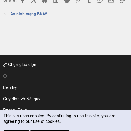
An ninh mạng BKAV
Chọn giao diện
Liên hệ
Quy định và Nội quy
Privacy Policy
This site uses cookies. By continuing to use this site, you are
agreeing to our use of cookies.
Trợ giúp