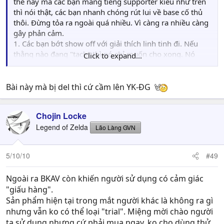
thế này mà các bạn mang tiếng supporter kiểu như trên
thì nói thật, các bạn nhanh chóng rút lui về base cố thủ
thôi. Đừng tỏa ra ngoài quá nhiều. Vì càng ra nhiều càng
gây phản cảm.
1. Các bạn bớt show off với giải thích linh tinh đi. Nếu
thằng nào đang "tạch" thì nó chỉ muốn cho xong. Nó
Click to expand...
đếch cần quan tâm rằng thì là mà tại sao. Thế nên tập
trung giúp nó là nó cám ơn rối rít.
2. Các bạn cũng bớt dẫn link đi linh tinh đi. Ở đâu ráng
Bài này mà bị del thì cứ cầm lên YK-ĐG
tập trung ở đấy. Mods Ctrl+C rồi Ctrl+V cái loạt hướng
dẫn cơ bản đấy, vứt lên chú ý. Vứt nốt cái nội quy vào.
Chojin Locke
Thích thì vứt luôn cái announcement.
Legend of Zelda
3. Các bạn làm cái vẹo gì suốt ngày họ tên, điện thoại với
Lão Làng GVN
địa chỉ thế. Liên lạc? Các bạn xem ra rảnh nhỉ. Ba cái trò
này có phải 1-2 phút là xong đâu, kéo phải tầm tầm
5/10/10
#49
30mins, xong có khi máy phải tạm treo, restart loạn lên.
Thế thời gian đấy các bạn ngồi chatchit với bọn mình àh?
Ngoài ra BKAV còn khiến người sử dụng có cảm giác
Hay cho bọn mình nghe nhạc giải tỏa tâm lý? Mà có
"giấu hàng".
nghe nhạc thật thì bọn mình...tự nghe, cần gì các bạn?
Sản phẩm hiện tại trong mắt người khác là không ra gì
Thế nên làm ơn thôi cái điệp khúc xin thông tin cá nhân
nhưng vẫn ko có thể loại "trial". Miệng mời chào người
đi!
ta sử dụng nhưng cứ phải mua ngay, ko cho dùng thử.
Cái trò này làm người khác rất khó chịu.