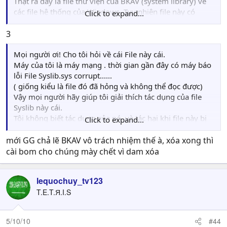
Thật ra đây là file thư viện của BKAV (system library) về
các file hệ thống của Windows. Tuy nhiên file này có
Click to expand...
nhiều khuyết điểm. Và khuyết điểm lớn nhất của nó là
hay gây ra lỗi màn hình xanh và lỗi hệ thống như bạn
3
chủ topic này nêu.
Mọi người ơi! Cho tôi hỏi về cái File này cái.
Máy của tôi là máy mạng . thời gian gần đây có máy báo
lỗi File Syslib.sys corrupt......
( giống kiểu là file đó đã hỏng và không thể đọc được)
Vậy mọi người hãy giúp tôi giải thích tác dụng của file
Syslib này cái.
Tôi không biết tác dụng của nó. và tác hại khi file này bị
Click to expand...
hỏng như thế nào.
file đó nằm trong:
mới GG chả lẽ BKAV vô trách nhiệm thế à, xóa xong thì
C:\Windows\system32\drivers\syslib.sys
cài bom cho chúng mày chết vì dam xóa
Mong được giúp đỡ. và nếu file đó quan trọng thì tôi
phải sửa hoặc update file đó như thế nào???
lequochuy_tv123
T.E.T.Я.I.S
5/10/10
#44