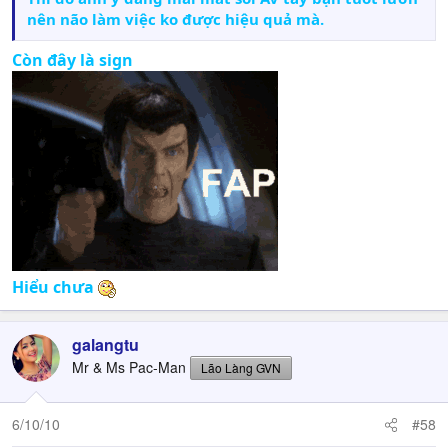
nên não làm việc ko được hiệu quả mà.
Còn đây là sign
Hiểu chưa
galangtu
Mr & Ms Pac-Man
Lão Làng GVN
6/10/10
#58