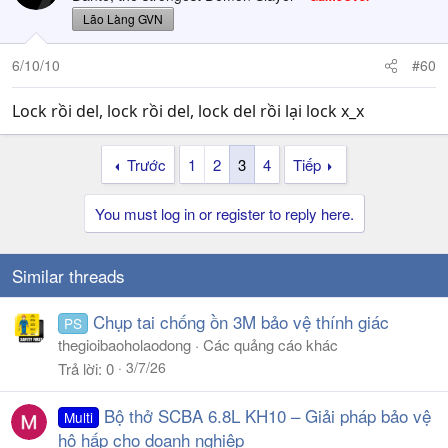
Lão Làng GVN
6/10/10
#60
Lock rồi del, lock rồi del, lock del rồi lại lock x_x
Trước
1
2
3
4
Tiếp
You must log in or register to reply here.
Similar threads
Chụp tai chống ồn 3M bảo vệ thính giác
PS
thegioibaoholaodong
Các quảng cáo khác
3/7/26
Trả lời
0
Bộ thở SCBA 6.8L KH10 – Giải pháp bảo vệ
Multi
hô hấp cho doanh nghiệp