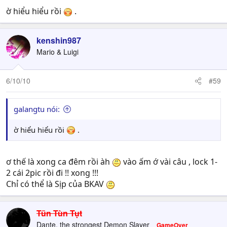
ờ hiểu hiểu rồi
.
kenshin987
Mario & Luigi
6/10/10
#59
galangtu nói:
ờ hiểu hiểu rồi
.
ơ thế là xong ca đêm rồi àh
vào ấm ớ vài câu , lock 1-
2 cái 2pic rồi đi !! xong !!!
Chỉ có thể là Sịp của BKAV
Tũn Tùn Tụt
Dante, the strongest Demon Slayer
GameOver