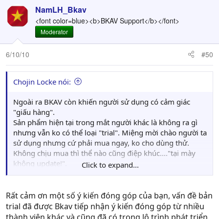
NamLH_Bkav
<font color=blue><b>BKAV Support</b></font>
Moderator
6/10/10
#50
Chojin Locke nói:
Ngoài ra BKAV còn khiến người sử dụng có cảm giác
"giấu hàng".
Sản phẩm hiện tại trong mắt người khác là không ra gì
nhưng vẫn ko có thể loại "trial". Miệng mời chào người ta
sử dụng nhưng cứ phải mua ngay, ko cho dùng thử.
Không chịu mua thì thể nào cũng điệp khúc...."tại mày
không update!".
Click to expand...
Mợ nó. Antivirus với Internet Security không được
update thì như thằng Kaspersky, disable hầu hết toàn bộ
tính năng ngay lập tức! Hành động gọn gàng đấy nhanh
Rất cảm ơn một số ý kiến đóng góp của bạn, vấn đề bản
mà ý nghĩa. Đằng này chả hiểu BKAV nghĩ gì. Update
trial đã được Bkav tiếp nhận ý kiến đóng góp từ nhiều
đếch được, người dùng quét ko xong thì họ chỉ biết chửi
thành viên khác và cũng đã có trong lộ trình phát triển