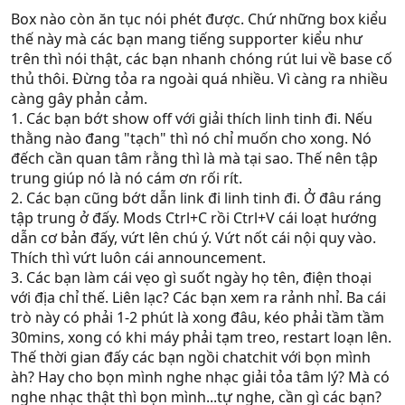
Box nào còn ăn tục nói phét được. Chứ những box kiểu
thế này mà các bạn mang tiếng supporter kiểu như
trên thì nói thật, các bạn nhanh chóng rút lui về base cố
thủ thôi. Đừng tỏa ra ngoài quá nhiều. Vì càng ra nhiều
càng gây phản cảm.
1. Các bạn bớt show off với giải thích linh tinh đi. Nếu
thằng nào đang "tạch" thì nó chỉ muốn cho xong. Nó
đếch cần quan tâm rằng thì là mà tại sao. Thế nên tập
trung giúp nó là nó cám ơn rối rít.
2. Các bạn cũng bớt dẫn link đi linh tinh đi. Ở đâu ráng
tập trung ở đấy. Mods Ctrl+C rồi Ctrl+V cái loạt hướng
dẫn cơ bản đấy, vứt lên chú ý. Vứt nốt cái nội quy vào.
Thích thì vứt luôn cái announcement.
3. Các bạn làm cái vẹo gì suốt ngày họ tên, điện thoại
với địa chỉ thế. Liên lạc? Các bạn xem ra rảnh nhỉ. Ba cái
trò này có phải 1-2 phút là xong đâu, kéo phải tầm tầm
30mins, xong có khi máy phải tạm treo, restart loạn lên.
Thế thời gian đấy các bạn ngồi chatchit với bọn mình
àh? Hay cho bọn mình nghe nhạc giải tỏa tâm lý? Mà có
nghe nhạc thật thì bọn mình...tự nghe, cần gì các bạn?