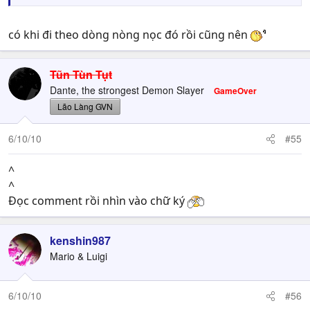
có khi đi theo dòng nòng nọc đó rồi cũng nên
Tũn Tùn Tụt
Dante, the strongest Demon Slayer
GameOver
Lão Làng GVN
6/10/10
#55
^
^
Đọc comment rồi nhìn vào chữ ký
kenshin987
Mario & Luigi
6/10/10
#56