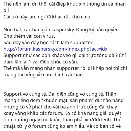
Thế nên làm ơn thôi cái điệp khúc xin thông tin cá nhân
đi!
Cái trò này làm người khác rất khó chịu.
Nói thật, các bạn gắn kaspersky. Đăng ký bản quyền.
Cho thêm vài con virus.
Sau đấy vào đây học cách làm supporter
http://forum.kaspersky.com/index.php?act=idx
Support như các bợn khác vẹo gì loại trực tổng đài? Chỉ
dám lập lại 1 vài điệp khúc có sẵn.
Thế mà vẫn mang nhãn supporter rồi đi khắp nơi thì chỉ
mang tai tiếng về cho chính các bạn.
Support vô cùng tệ. Đại diện cũng vô cùng tệ. Thân
mang tiếng đem "khuôn mặt, sản phẩm" đi chào hàng
nhưng có vẻ phát cho vài ba anh trực tổng đài chạy
xoay vòng khắp các forum. Ko có khả năng giải quyết
tình huống ngay tức khắc, toàn phải xin/đợi lệnh. Thủ
thuật xử lý ở forum cũng ko am hiểu. Về cơ bản có vẻ