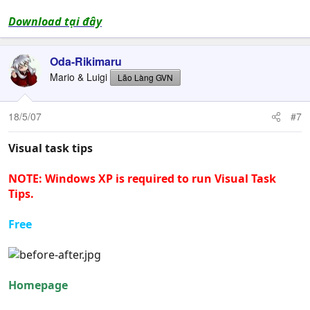
Download tại đây
Oda-Rikimaru
Mario & Luigi
Lão Làng GVN
18/5/07
#7
Visual task tips
NOTE: Windows XP is required to run Visual Task
Tips.
Free
Homepage