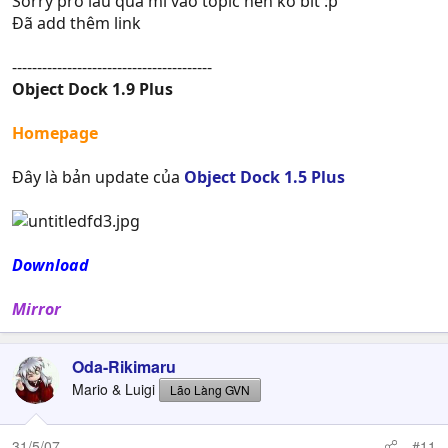
Sorry pro lâu quá mí vào topic nên ko bít :p
Đã add thêm link
----------------------------------------
Object Dock 1.9 Plus
Homepage
Đây là bản update của
Object Dock 1.5 Plus
Download
Mirror
Oda-Rikimaru
Mario & Luigi
Lão Làng GVN
31/5/07
#11