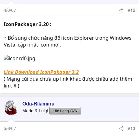
4/6/07
#12
IconPackager 3.20 :
* Bổ sung chức năng đổi icon Explorer trong Windows
Vista ,cập nhật icon mới.
Link Download IconPakager 3.2
( Mạng cùi quá chưa up link khác được chiều add thêm
link # )
Oda-Rikimaru
Mario & Luigi
Lão Làng GVN
5/6/07
#13