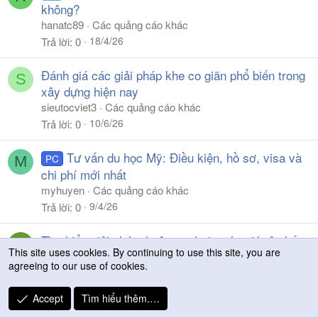
không?
hanatc89
Các quảng cáo khác
18/4/26
Trả lời
0
Đánh giá các giải pháp khe co giãn phổ biến trong
S
xây dựng hiện nay
sieutocviet3
Các quảng cáo khác
10/6/26
Trả lời
0
Tư vấn du học Mỹ: Điều kiện, hồ sơ, visa và
PC
M
chi phí mới nhất
myhuyen
Các quảng cáo khác
9/4/26
Trả lời
0
Tìm hiểu giải pháp thuê quạt hơi nước giá rẻ chống
Đ
This site uses cookies. By continuing to use this site, you are
nóng hiệu quả cho hoạt động mùa nắng
agreeing to our use of cookies.
Điện Máy Vi Co
Các quảng cáo khác
3/6/26
Trả lời
0
Accept
Tìm hiểu thêm.…