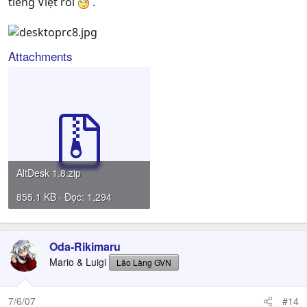
tiếng Việt rồi
.
Attachments
AltDesk 1.8.zip
855.1 KB · Đọc: 1,294
Oda-Rikimaru
Mario & Luigi
Lão Làng GVN
7/6/07
#14