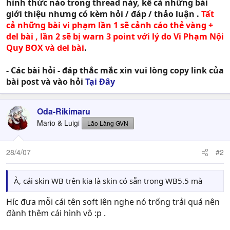
hình thức nào trong thread này, kể cả những bài
giới thiệu nhưng có kèm hỏi / đáp / thảo luận .
Tất
cả những bài vi phạm lần 1 sẽ cảnh cáo thẻ vàng +
del bài , lần 2 sẽ bị warn 3 point với lý do Vi Phạm Nội
Quy BOX và del bài
.
- Các bài hỏi - đáp thắc mắc xin vui lòng copy link của
bài post và vào hỏi
Tại Đây
Oda-Rikimaru
Mario & Luigi
Lão Làng GVN
28/4/07
#2
À, cái skin WB trên kia là skin có sẵn trong WB5.5 mà
Híc đưa mỗi cái tên soft lên nghe nó trống trải quá nên
đành thêm cái hình vô :p .