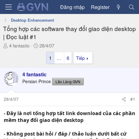
Đăng nhập
Register
Desktop Enhancement
Tổng hợp các software thay đổi giao diện desktop
| Đọc luật #1
T
N
4 fantastic
28/4/07
h
g
1
…
6
Tiếp
r
à
e
y
a
g
4 fantastic
d
ử
Persian Prince
Lão Làng GVN
s
i
t
a
28/4/07
#1
r
t
- Đây là nơi tổng hợp tất link download của các phần
e
mềm thay đổi giao diện desktop
r
- Không post bài hỏi / đáp / thảo luận dưới bất cứ