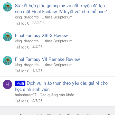
Sự kết hợp giữa gameplay và cốt truyện đã tạo
nên một Final Fantasy IV tuyệt vời như thế nào?
king_dragontb
Ultima Scriptorium
23/3/26
Trả lời
0
Final Fantasy XIII-2 Review
king_dragontb
Ultima Scriptorium
4/4/26
Trả lời
0
Final Fantasy VII Remake Review
king_dragontb
Ultima Scriptorium
4/4/26
Trả lời
0
Dịch vụ in áo thun theo yêu cầu giá rẻ cho
Multi
H
học sinh sinh viên
haianhtran97
Các quảng cáo khác
2/7/26
Trả lời
0