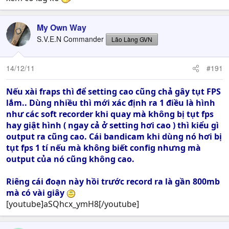
My Own Way
S.V.E.N Commander
Lão Làng GVN
14/12/11
#191
Nếu xài fraps thì để setting cao cũng chả gây tụt FPS
lắm.. Dùng nhiều thì mới xác định ra 1 điều là hình
như các soft recorder khi quay mà không bị tụt fps
hay giật hình ( ngay cả ở setting hơi cao ) thì kiểu gì
output ra cũng cao. Cái bandicam khi dùng nó hơi bị
tụt fps 1 tí nếu mà không biết config nhưng mà
output của nó cũng không cao.
Riêng cái đoạn này hồi trước record ra là gần 800mb
mà có vài giây
[youtube]aSQhcx_ymH8[/youtube]