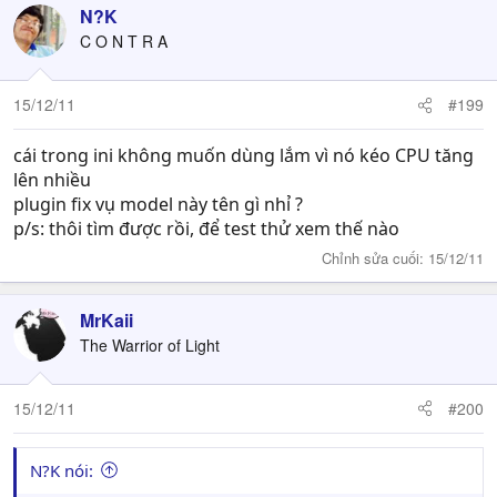
N?K
C O N T R A
15/12/11
#199
cái trong ini không muốn dùng lắm vì nó kéo CPU tăng
lên nhiều
plugin fix vụ model này tên gì nhỉ ?
p/s: thôi tìm được rồi, để test thử xem thế nào
Chỉnh sửa cuối:
15/12/11
MrKaii
The Warrior of Light
15/12/11
#200
N?K nói: