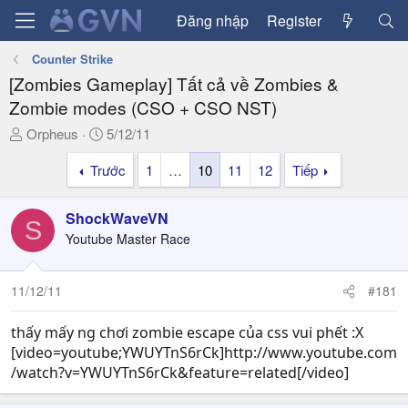
Đăng nhập
Register
Counter Strike
[Zombies Gameplay] Tất cả về Zombies &
Zombie modes (CSO + CSO NST)
T
N
Orpheus
5/12/11
h
g
Trước
1
…
10
11
12
Tiếp
r
à
e
y
a
g
ShockWaveVN
S
d
ử
Youtube Master Race
s
i
t
a
11/12/11
#181
r
t
thấy mấy ng chơi zombie escape của css vui phết :X
e
[video=youtube;YWUYTnS6rCk]http://www.youtube.com
r
/watch?v=YWUYTnS6rCk&feature=related[/video]