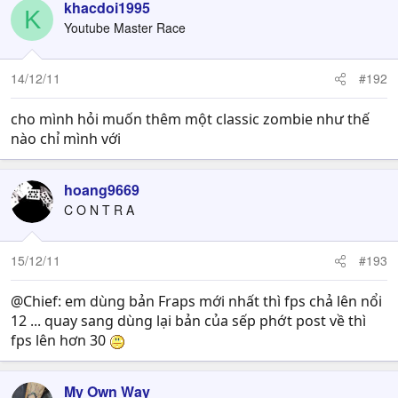
khacdoi1995
K
Youtube Master Race
14/12/11
#192
cho mình hỏi muốn thêm một classic zombie như thế
nào chỉ mình với
hoang9669
C O N T R A
15/12/11
#193
@Chief: em dùng bản Fraps mới nhất thì fps chả lên nổi
12 ... quay sang dùng lại bản của sếp phớt post về thì
fps lên hơn 30
My Own Way