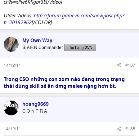
ch?v=xPw6RKgbr3E[/video]
Older Videos:
http://forum.gamevn.com/showpost.php?
p=20192962
[/COLOR]
My Own Way
S.V.E.N Commander
Lão Làng GVN
14/12/11
#187
Trong CSO những con zom nào đang trong trạng
thái dùng skill sẽ ăn dmg melee nặng hơn bt.
hoang9669
C O N T R A
14/12/11
#188