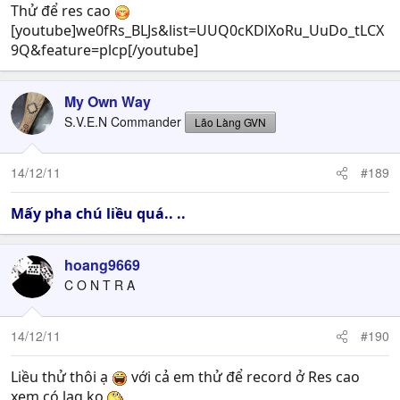
Thử để res cao
[youtube]we0fRs_BLJs&list=UUQ0cKDlXoRu_UuDo_tLCX
9Q&feature=plcp[/youtube]
My Own Way
S.V.E.N Commander
Lão Làng GVN
14/12/11
#189
Mấy pha chú liều quá.. ..
hoang9669
C O N T R A
14/12/11
#190
Liều thử thôi ạ
với cả em thử để record ở Res cao
xem có lag ko