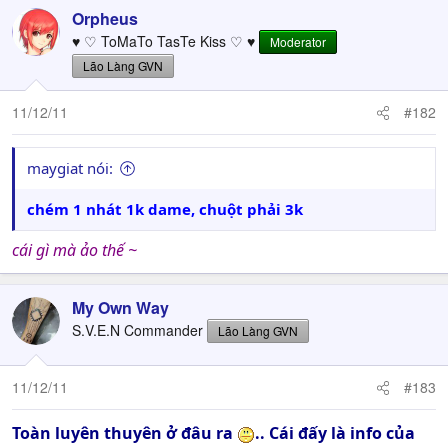
Orpheus
♥ ♡ ToMaTo TasTe Kiss ♡ ♥
Moderator
Lão Làng GVN
11/12/11
#182
maygiat nói:
chém 1 nhát 1k dame, chuột phải 3k
cái gì mà ảo thế ~
My Own Way
S.V.E.N Commander
Lão Làng GVN
11/12/11
#183
Toàn luyên thuyên ở đâu ra
.. Cái đấy là info của