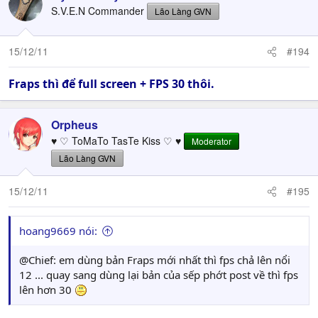
S.V.E.N Commander
Lão Làng GVN
15/12/11
#194
Fraps thì để full screen + FPS 30 thôi.
Orpheus
♥ ♡ ToMaTo TasTe Kiss ♡ ♥
Moderator
Lão Làng GVN
15/12/11
#195
hoang9669 nói:
@Chief: em dùng bản Fraps mới nhất thì fps chả lên nổi
12 ... quay sang dùng lại bản của sếp phớt post về thì fps
lên hơn 30