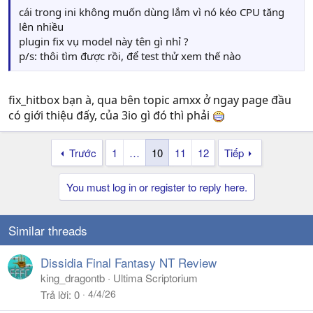
cái trong ini không muốn dùng lắm vì nó kéo CPU tăng
lên nhiều
plugin fix vụ model này tên gì nhỉ ?
p/s: thôi tìm được rồi, để test thử xem thế nào
fix_hitbox bạn à, qua bên topic amxx ở ngay page đầu
có giới thiệu đấy, của 3io gì đó thì phải
Trước
1
…
10
11
12
Tiếp
You must log in or register to reply here.
Similar threads
Dissidia Final Fantasy NT Review
king_dragontb
Ultima Scriptorium
4/4/26
Trả lời
0