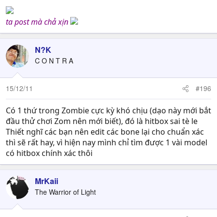
ta post mà chả xịn
N?K
C O N T R A
15/12/11
#196
Có 1 thứ trong Zombie cực kỳ khó chịu (dạo này mới bắt
đầu thử chơi Zom nên mới biết), đó là hitbox sai tè le
Thiết nghĩ các bạn nên edit các bone lại cho chuẩn xác
thì sẽ rất hay, vì hiện nay mình chỉ tìm được 1 vài model
có hitbox chính xác thôi
MrKaii
The Warrior of Light