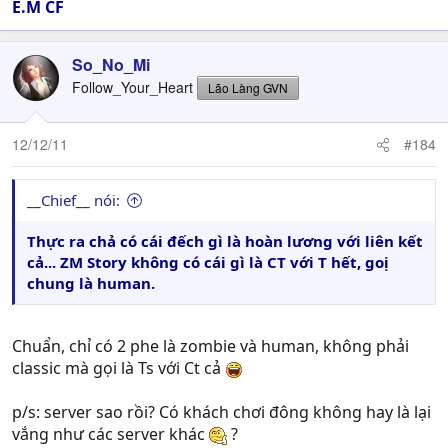
E.M CF
So_No_Mi
Follow_Your_Heart
Lão Làng GVN
12/12/11
#184
__Chief__ nói:
Thực ra chả có cái đếch gì là hoàn lương với liên kết
cả... ZM Story không có cái gì là CT với T hết, goị
chung là human.
Chuẩn, chỉ có 2 phe là zombie và human, không phải
classic mà gọi là Ts với Ct cả
p/s: server sao rồi? Có khách chơi đông không hay là lại
vắng như các server khác
?