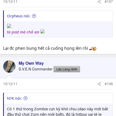
15/12/11
#197
Orpheus nói:
ta post mà chả xịn
Lại đc phen bung hết cả cuống họng lên rồi
My Own Way
S.V.E.N Commander
Lão Làng GVN
15/12/11
#198
N?K nói:
Có 1 thứ trong Zombie cực kỳ khó chịu (dạo này mới bắt
đầu thử chơi Zom nên mới biết), đó là hitbox sai tè le