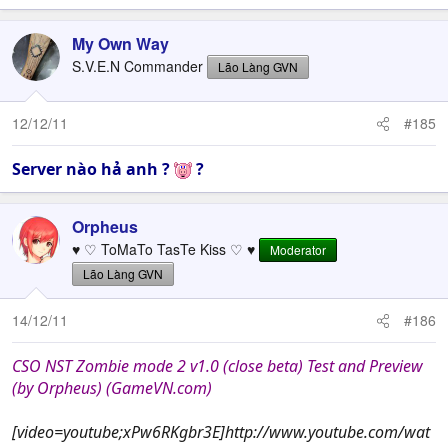
My Own Way
S.V.E.N Commander
Lão Làng GVN
12/12/11
#185
Server nào hả anh ?
?
Orpheus
♥ ♡ ToMaTo TasTe Kiss ♡ ♥
Moderator
Lão Làng GVN
14/12/11
#186
CSO NST Zombie mode 2 v1.0 (close beta) Test and Preview
(by Orpheus) (GameVN.com)
[video=youtube;xPw6RKgbr3E]http://www.youtube.com/wat