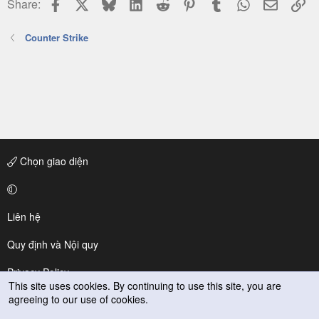
Facebook
X
Bluesky
LinkedIn
Reddit
Pinterest
Tumblr
WhatsApp
Email
Li
Share:
Counter Strike
Chọn giao diện
Liên hệ
Quy định và Nội quy
Privacy Policy
This site uses cookies. By continuing to use this site, you are
agreeing to our use of cookies.
Trợ giúp