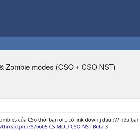
s & Zombie modes (CSO + CSO NST)
ombies của CSo thôi bạn ơi... có link down j dâu ??? nếu 
wthread.php?876605-CS-MOD-CSO-NST-Beta-3