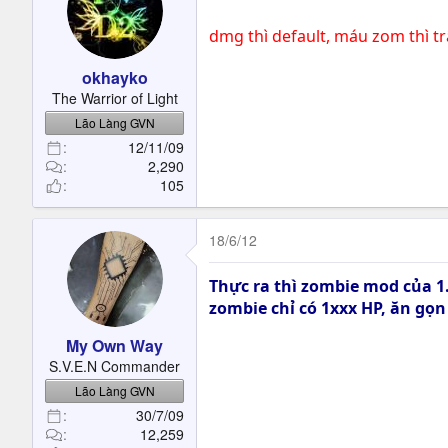
dmg thì default, máu zom thì t
okhayko
The Warrior of Light
Lão Làng GVN
12/11/09
2,290
105
18/6/12
Thực ra thì zombie mod của 1.6
zombie chỉ có 1xxx HP, ăn gọ
My Own Way
S.V.E.N Commander
Lão Làng GVN
30/7/09
12,259