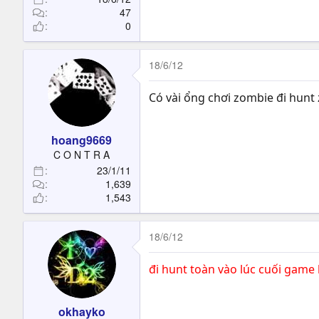
47
0
18/6/12
Có vài ổng chơi zombie đi hun
hoang9669
C O N T R A
23/1/11
1,639
1,543
18/6/12
đi hunt toàn vào lúc cuối game
okhayko