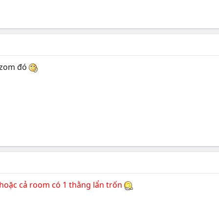
t zom đó
 hoặc cả room có 1 thằng lẩn trốn