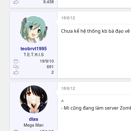
9,438
18/6/12
Chưa kể hệ thống kb bá đạo vê l
teobrvt1995
T.E.T.Я.I.S
19/9/10
691
2
18/6/12
^
- Mi cũng đang làm server Zom
dias
Mega Man