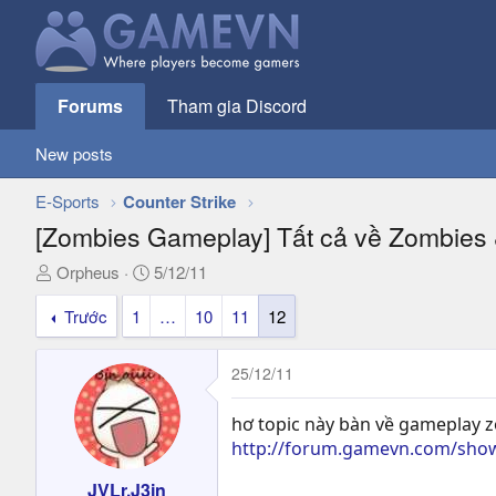
Forums
Tham gia Discord
New posts
E-Sports
Counter Strike
[Zombies Gameplay] Tất cả về Zombie
T
N
Orpheus
5/12/11
h
g
Trước
1
…
10
11
12
r
à
e
y
a
g
25/12/11
d
ử
s
i
hơ topic này bàn về gameplay z
t
http://forum.gamevn.com/sho
a
r
JVLr.J3jn