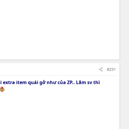
#231
i extra item quái gở như của ZP.. Lắm sv thì