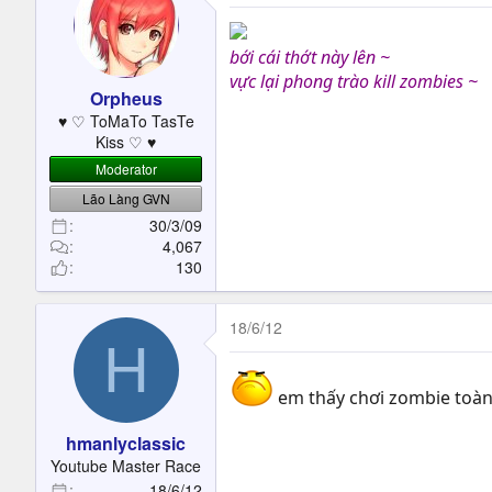
bới cái thớt này lên ~
vực lại phong trào kill zombies ~
Orpheus
♥ ♡ ToMaTo TasTe
Kiss ♡ ♥
Moderator
Lão Làng GVN
30/3/09
4,067
130
18/6/12
H
em thấy chơi zombie toà
hmanlyclassic
Youtube Master Race
18/6/12