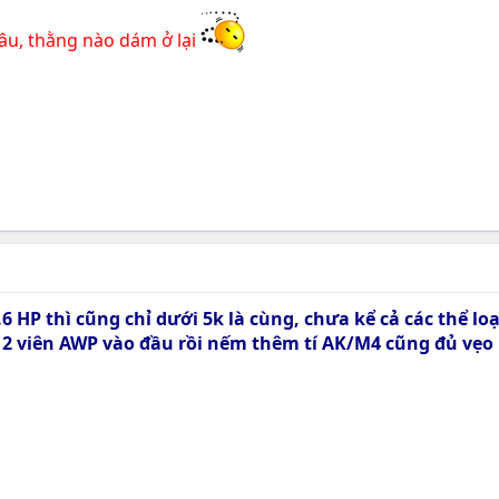
râu, thằng nào dám ở lại
 HP thì cũng chỉ dưới 5k là cùng, chưa kể cả các thể loạ
n 2 viên AWP vào đầu rồi nếm thêm tí AK/M4 cũng đủ vẹo