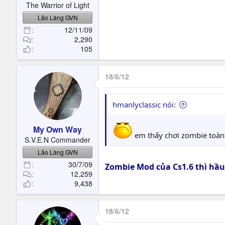
The Warrior of Light
Lão Làng GVN
12/11/09
2,290
105
18/6/12
hmanlyclassic nói:
My Own Way
em thấy chơi zombie toà
S.V.E.N Commander
Lão Làng GVN
30/7/09
Zombie Mod của Cs1.6 thì hầu
12,259
9,438
18/6/12