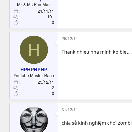
t
Mr & Ms Pac-Man
e
21/11/11
r
101
0
25/12/11
H
Thank nhieu nha minh ko biet...........
HPHPHPHP
Youtube Master Race
25/12/11
2
0
31/12/11
chia sẻ kinh nghiệm chơi zombi