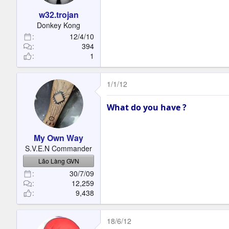
w32.trojan
Donkey Kong
12/4/10
394
1
1/1/12
What do you have ?
My Own Way
S.V.E.N Commander
Lão Làng GVN
30/7/09
12,259
9,438
18/6/12