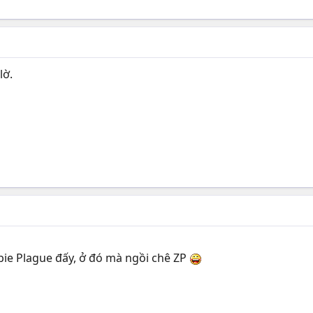
ờ.
bie Plague đấy, ở đó mà ngồi chê ZP