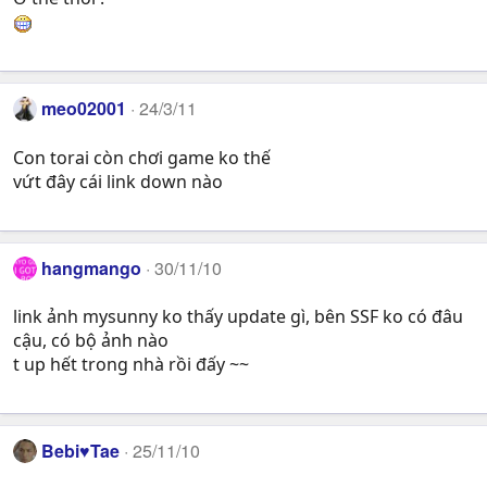
meo02001
24/3/11
Con torai còn chơi game ko thế
vứt đây cái link down nào
hangmango
30/11/10
link ảnh mysunny ko thấy update gì, bên SSF ko có đâu
cậu, có bộ ảnh nào
t up hết trong nhà rồi đấy ~~
Bebi♥Tae
25/11/10