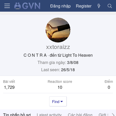
Đăng nhập
Register
xxtoraizz
C O N T R A
·
đến từ
Light To Heaven
Tham gia ngày
3/8/08
Last seen
26/5/18
Bài viết
Reaction score
Điểm
1,729
10
0
Find
Tin nhắn hồ sơ
Latest activity
Các bài đăng
Giới thiệ