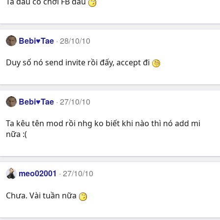
Ta đâu có chơi FB đâu
Bebi♥Tae
28/10/10
Duy số nó send invite rồi đấy, accept đi
Bebi♥Tae
27/10/10
Ta kêu tên mod rồi nhg ko biết khi nào thì nó add mi
nữa :(
meo02001
27/10/10
Chưa. Vài tuần nữa