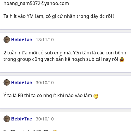
hoang_nam5072@yahoo.com
Ta h ít vào YM lắm, có gì cứ nhắn trong đây đc rồi !
Bebi♥Tae
13/11/10
2 tuần nữa mới có sub eng mà. Yên tâm là các con bệnh
trong group cũng vạch sẵn kế hoạch sub cái này rồi
Bebi♥Tae
30/10/10
Ý ta là FB thì ta có nhg ít khi nào vào lắm
Bebi♥Tae
30/10/10