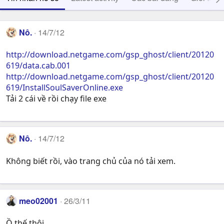
Nô.
14/7/12
http://download.netgame.com/gsp_ghost/client/20120
619/data.cab.001
http://download.netgame.com/gsp_ghost/client/20120
619/InstallSoulSaverOnline.exe
Tải 2 cái về rồi chạy file exe
Nô.
14/7/12
Không biết rồi, vào trang chủ của nó tải xem.
meo02001
26/3/11
Ồ thế thôi .