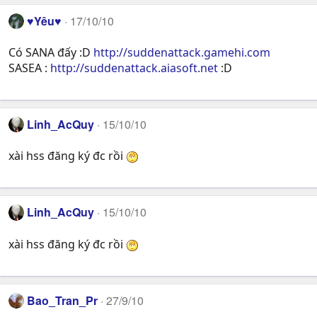
♥Yêu♥
17/10/10
Có SANA đấy :D
http://suddenattack.gamehi.com
SASEA :
http://suddenattack.aiasoft.net
:D
Linh_AcQuy
15/10/10
xài hss đăng ký đc rồi
Linh_AcQuy
15/10/10
xài hss đăng ký đc rồi
Bao_Tran_Pr
27/9/10