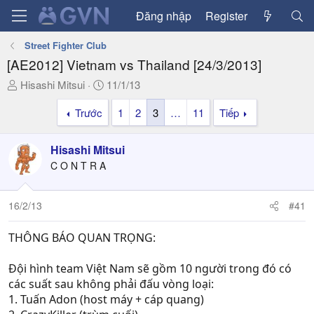
Đăng nhập
Register
Street Fighter Club
[AE2012] Vietnam vs Thailand [24/3/2013]
T
N
Hisashi Mitsui
11/1/13
h
g
Trước
1
2
3
…
11
Tiếp
r
à
e
y
a
g
Hisashi Mitsui
d
ử
C O N T R A
s
i
t
a
16/2/13
#41
r
t
THÔNG BÁO QUAN TRỌNG:
e
r
Đội hình team Việt Nam sẽ gồm 10 người trong đó có
các suất sau không phải đấu vòng loại:
1. Tuấn Adon (host máy + cáp quang)