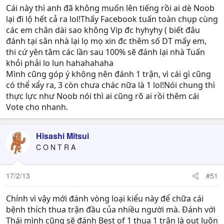
Cái này thì anh đã không muốn lên tiếng rồi ai dè Noob
lại đi lộ hết cả ra lol!Thấy Facebook tuấn toàn chụp cùng
các em chân dài sao không Vip đc hyhyhy ( biết đâu
đánh tại sân nhà lại lọ mọ xin đc thêm số DT mấy em,
thi cứ yên tâm các lần sau 100% sẽ đánh lại nhà Tuấn
khỏi phải lo lun hahahahaha
Mình cũng góp ý không nên đánh 1 trận, vì cái gì cũng
có thể xẩy ra, 3 còn chưa chác nữa là 1 lol!Nói chung thì
thực lực như Noob nói thì ai cũng rõ ai rồi thêm cái
Vote cho nhanh.
Hisashi Mitsui
C O N T R A
17/2/13
#51
Chính vì vậy mới đánh vòng loại kiểu này để chữa cái
bệnh thích thua trận đầu của nhiều người mà. Đánh với
Thái mình cũng sẽ đánh Best of 1 thua 1 trận là out luôn