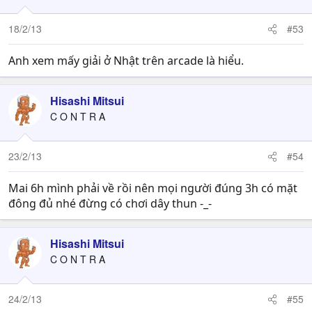
18/2/13
#53
Anh xem mấy giải ở Nhật trên arcade là hiểu.
Hisashi Mitsui
C O N T R A
23/2/13
#54
Mai 6h mình phải về rồi nên mọi người đúng 3h có mặt
đông đủ nhé đừng có chơi dây thun -_-
Hisashi Mitsui
C O N T R A
24/2/13
#55