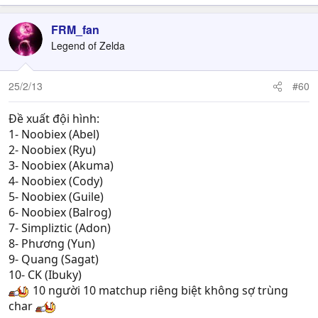
FRM_fan
Legend of Zelda
25/2/13
#60
Đề xuất đội hình:
1- Noobiex (Abel)
2- Noobiex (Ryu)
3- Noobiex (Akuma)
4- Noobiex (Cody)
5- Noobiex (Guile)
6- Noobiex (Balrog)
7- Simpliztic (Adon)
8- Phương (Yun)
9- Quang (Sagat)
10- CK (Ibuky)
10 người 10 matchup riêng biệt không sợ trùng
char