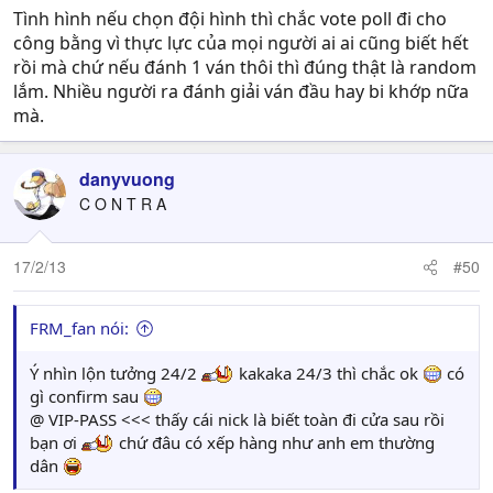
Tình hình nếu chọn đội hình thì chắc vote poll đi cho
công bằng vì thực lực của mọi người ai ai cũng biết hết
rồi mà chứ nếu đánh 1 ván thôi thì đúng thật là random
lắm. Nhiều người ra đánh giải ván đầu hay bi khớp nữa
mà.
danyvuong
C O N T R A
17/2/13
#50
FRM_fan nói:
Ý nhìn lộn tưởng 24/2
kakaka 24/3 thì chắc ok
có
gì confirm sau
@ VIP-PASS <<< thấy cái nick là biết toàn đi cửa sau rồi
bạn ơi
chứ đâu có xếp hàng như anh em thường
dân