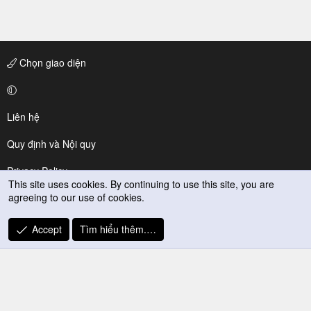
Chọn giao diện
Liên hệ
Quy định và Nội quy
Privacy Policy
This site uses cookies. By continuing to use this site, you are
agreeing to our use of cookies.
Trợ giúp
R
Accept
Tìm hiểu thêm.…
S
S