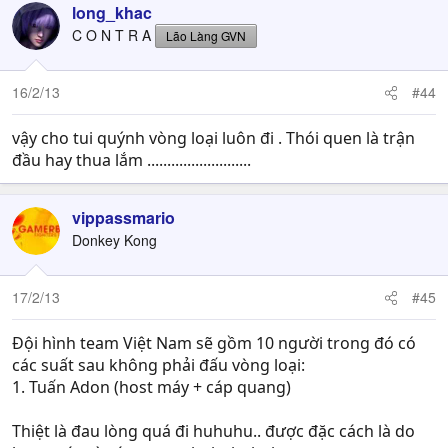
long_khac
C O N T R A
Lão Làng GVN
16/2/13
#44
vậy cho tui quýnh vòng loại luôn đi . Thói quen là trận
đầu hay thua lắm ..........................
vippassmario
Donkey Kong
17/2/13
#45
Đội hình team Việt Nam sẽ gồm 10 người trong đó có
các suất sau không phải đấu vòng loại:
1. Tuấn Adon (host máy + cáp quang)
Thiệt là đau lòng quá đi huhuhu.. được đặc cách là do