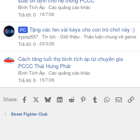
suất ổn định cho hệ thống PCCC
Bình Tích Áp
Các quảng cáo khác
15/7/26
Trả lời
0
Tặng các fen vài keys cho con trò chơi này :)
PC
sypop557
Tin tức - Giới thiệu - Thảo luận chung về game
23/3/26
Trả lời
0
Cách tăng tuổi thọ bình tích áp từ chuyên gia
PCCC Thái Hưng Phát
Bình Tích Áp
Các quảng cáo khác
15/7/26
Trả lời
0
Facebook
X
Bluesky
LinkedIn
Reddit
Pinterest
Tumblr
WhatsApp
Email
Li
Share:
Street Fighter Club