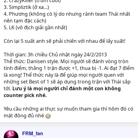
2. CrazyKiller (trùm cuối)
3. Simpliztik (ở xa...)
4. Phương (không có lý do nhưng rành team Thái nhất
nên tạm đặc cách)
5. LK (vô địch giải gần nhất)
Còn lại 5 suất anh sẽ phải chiến với nhau để lấy suất!
Thời gian: 3h chiều Chủ nhật ngày 24/2/2013
Thể thức: Danisen style. Mọi người sẽ đánh vòng tròn
tính điểm, thắng 1 trận được +1, thua bị -1. Ai đạt 7 điểm
là xong! Thể thức này là để giúp mọi người quen với
những set Best of 1 sẽ áp dụng trong trận với Thái sắp
tới.
Lưu ý là mọi người chỉ đánh một con không
counter pick nhé.
Yêu cầu những ai thực sự muốn tham gia thì hôm đó có
mặt đông đủ nhé
FRM_fan