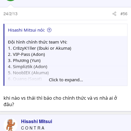
24/2/13
#56
Hisashi Mitsui nói:
Đội hình chính thức team VN:
1. Cr8zyK1ller (Ibuki or Akuma)
2. VIP-Pass (Adon)
3. Phương (Yun)
4. Simpliztik (Adon)
5. NoobIEX (Akuma)
6. Quang (Sagat)
Click to expand...
7. LK (Akuma)
8. hismit@3rd (Cody)
9. Vũ (Dee Jay)
khi nào vs thái thì báo cho chính thức và vs nhà ai ở
10. DBT (Ibuki)
đâu?
Backup players:
Hisashi Mitsui
- Thượng (Makoto)
- Gaumin (Ryu)
C O N T R A