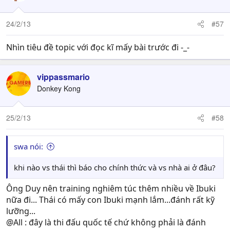
- Nghiêm (El Fuerte)
24/2/13
#57
Nhìn tiêu đề topic với đọc kĩ mấy bài trước đi -_-
vippassmario
Donkey Kong
25/2/13
#58
swa nói:
khi nào vs thái thì báo cho chính thức và vs nhà ai ở đâu?
Ông Duy nên training nghiêm túc thêm nhiều về Ibuki
nữa đi... Thái có mấy con Ibuki mạnh lắm...đánh rất kỹ
lưỡng...
@All : đây là thi đấu quốc tế chứ không phải là đánh