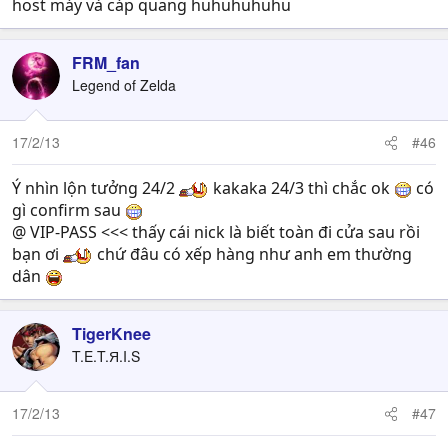
host máy và cáp quang huhuhuhuhu
FRM_fan
Legend of Zelda
17/2/13
#46
Ý nhìn lộn tưởng 24/2
kakaka 24/3 thì chắc ok
có
gì confirm sau
@ VIP-PASS <<< thấy cái nick là biết toàn đi cửa sau rồi
bạn ơi
chứ đâu có xếp hàng như anh em thường
dân
TigerKnee
T.E.T.Я.I.S
17/2/13
#47