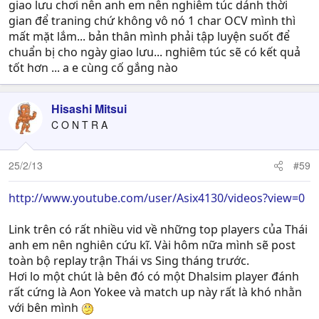
giao lưu chơi nên anh em nên nghiêm túc dánh thời
gian để traning chứ không vô nó 1 char OCV mình thì
mất mặt lắm... bản thân mình phải tập luyện suốt để
chuẩn bị cho ngày giao lưu... nghiêm túc sẽ có kết quả
tốt hơn ... a e cùng cố gắng nào
Hisashi Mitsui
C O N T R A
25/2/13
#59
http://www.youtube.com/user/Asix4130/videos?view=0
Link trên có rất nhiều vid về những top players của Thái
anh em nên nghiên cứu kĩ. Vài hôm nữa mình sẽ post
toàn bộ replay trận Thái vs Sing tháng trước.
Hơi lo một chút là bên đó có một Dhalsim player đánh
rất cứng là Aon Yokee và match up này rất là khó nhằn
với bên mình