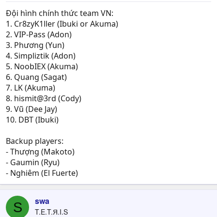
Đội hình chính thức team VN:
1. Cr8zyK1ller (Ibuki or Akuma)
2. VIP-Pass (Adon)
3. Phương (Yun)
4. Simpliztik (Adon)
5. NoobIEX (Akuma)
6. Quang (Sagat)
7. LK (Akuma)
8. hismit@3rd (Cody)
9. Vũ (Dee Jay)
10. DBT (Ibuki)
Backup players:
- Thượng (Makoto)
- Gaumin (Ryu)
- Nghiêm (El Fuerte)
swa
S
T.E.T.Я.I.S