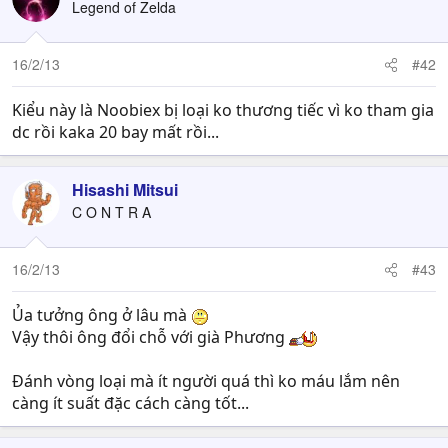
Legend of Zelda
16/2/13
#42
Kiểu này là Noobiex bị loại ko thương tiếc vì ko tham gia
dc rồi kaka 20 bay mất rồi...
Hisashi Mitsui
C O N T R A
16/2/13
#43
Ủa tưởng ông ở lâu mà
Vậy thôi ông đổi chỗ với già Phương
Đánh vòng loại mà ít người quá thì ko máu lắm nên
càng ít suất đặc cách càng tốt...