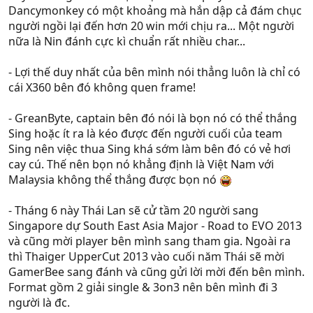
Dancymonkey có một khoảng mà hắn dập cả đám chục
người ngồi lại đến hơn 20 win mới chịu ra... Một người
nữa là Nin đánh cực kì chuẩn rất nhiều char...
- Lợi thế duy nhất của bên mình nói thẳng luôn là chỉ có
cái X360 bên đó không quen frame!
- GreanByte, captain bên đó nói là bọn nó có thể thắng
Sing hoặc ít ra là kéo được đến người cuối của team
Sing nên việc thua Sing khá sớm làm bên đó có vẻ hơi
cay cú. Thế nên bọn nó khẳng định là Việt Nam với
Malaysia không thể thắng được bọn nó
- Tháng 6 này Thái Lan sẽ cử tầm 20 người sang
Singapore dự South East Asia Major - Road to EVO 2013
và cũng mời player bên mình sang tham gia. Ngoài ra
thì Thaiger UpperCut 2013 vào cuối năm Thái sẽ mời
GamerBee sang đánh và cũng gửi lời mời đến bên mình.
Format gồm 2 giải single & 3on3 nên bên mình đi 3
người là đc.