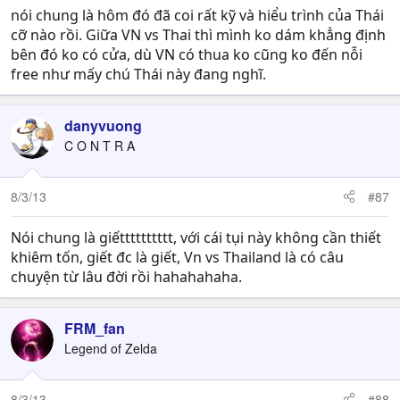
nói chung là hôm đó đã coi rất kỹ và hiểu trình của Thái
cỡ nào rồi. Giữa VN vs Thai thì mình ko dám khẳng định
bên đó ko có cửa, dù VN có thua ko cũng ko đến nỗi
free như mấy chú Thái này đang nghĩ.
danyvuong
C O N T R A
8/3/13
#87
Nói chung là giếtttttttttt, với cái tụi này không cần thiết
khiêm tốn, giết đc là giết, Vn vs Thailand là có câu
chuyện từ lâu đời rồi hahahahaha.
FRM_fan
Legend of Zelda
8/3/13
#88