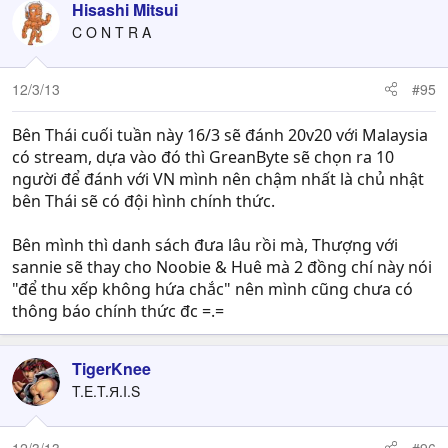
Hisashi Mitsui
C O N T R A
12/3/13
#95
Bên Thái cuối tuần này 16/3 sẽ đánh 20v20 với Malaysia
có stream, dựa vào đó thì GreanByte sẽ chọn ra 10
người để đánh với VN mình nên chậm nhất là chủ nhật
bên Thái sẽ có đội hình chính thức.
Bên mình thì danh sách đưa lâu rồi mà, Thượng với
sannie sẽ thay cho Noobie & Huê mà 2 đồng chí này nói
"để thu xếp không hứa chắc" nên mình cũng chưa có
thông báo chính thức đc =.=
TigerKnee
T.E.T.Я.I.S
12/3/13
#96