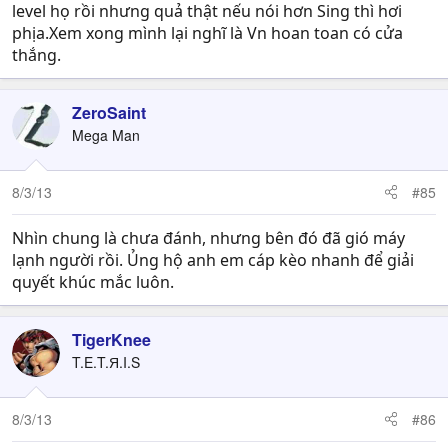
level họ rồi nhưng quả thật nếu nói hơn Sing thì hơi
phịa.Xem xong mình lại nghĩ là Vn hoan toan có cửa
thắng.
ZeroSaint
Mega Man
8/3/13
#85
Nhìn chung là chưa đánh, nhưng bên đó đã gió máy
lạnh người rồi. Ủng hộ anh em cáp kèo nhanh để giải
quyết khúc mắc luôn.
TigerKnee
T.E.T.Я.I.S
8/3/13
#86