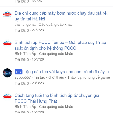
3/7/26
Trả lời
0
Địa chỉ cung cấp máy bơm nước chạy dầu giá rẻ,
uy tín tại Hà Nội
thaihungphat
Các quảng cáo khác
27/7/26
Trả lời
0
Bình tích áp PCCC Tempo – Giải pháp duy trì áp
suất ổn định cho hệ thống PCCC
Bình Tích Áp
Các quảng cáo khác
15/7/26
Trả lời
0
Tặng các fen vài keys cho con trò chơi này :)
PC
sypop557
Tin tức - Giới thiệu - Thảo luận chung về game
23/3/26
Trả lời
0
Cách tăng tuổi thọ bình tích áp từ chuyên gia
PCCC Thái Hưng Phát
Bình Tích Áp
Các quảng cáo khác
15/7/26
Trả lời
0