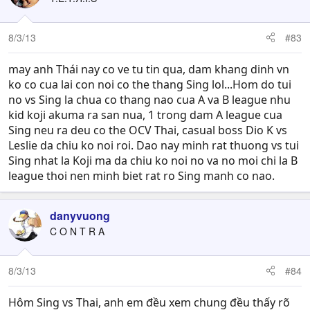
8/3/13
#83
may anh Thái nay co ve tu tin qua, dam khang dinh vn
ko co cua lai con noi co the thang Sing lol...Hom do tui
no vs Sing la chua co thang nao cua A va B league nhu
kid koji akuma ra san nua, 1 trong dam A league cua
Sing neu ra deu co the OCV Thai, casual boss Dio K vs
Leslie da chiu ko noi roi. Dao nay minh rat thuong vs tui
Sing nhat la Koji ma da chiu ko noi no va no moi chi la B
league thoi nen minh biet rat ro Sing manh co nao.
danyvuong
C O N T R A
8/3/13
#84
Hôm Sing vs Thai, anh em đều xem chung đều thấy rõ