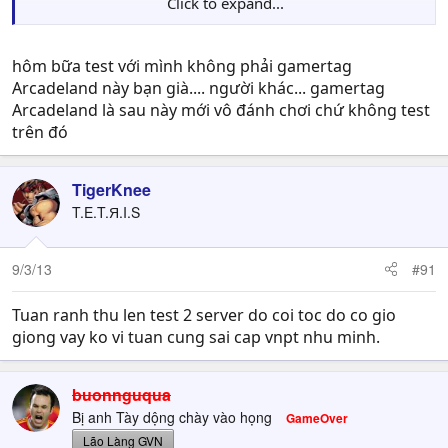
Click to expand...
VNPT (VDC) với DTAC của Thái:
hôm bữa test với mình không phải gamertag
VNPT (VDC) với STS group của Thái:
Arcadeland này bạn già.... người khác... gamertag
Arcadeland là sau này mới vô đánh chơi chứ không test
trên đó
TigerKnee
T.E.T.Я.I.S
9/3/13
#91
Tuan ranh thu len test 2 server do coi toc do co gio
giong vay ko vi tuan cung sai cap vnpt nhu minh.
buonnguqua
Bị anh Tày dộng chày vào họng
GameOver
Lão Làng GVN