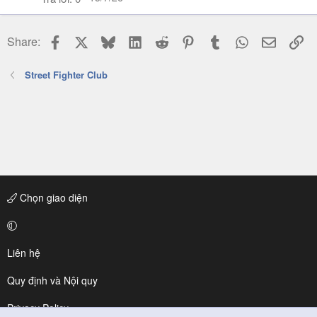
Facebook
X
Bluesky
LinkedIn
Reddit
Pinterest
Tumblr
WhatsApp
Email
Li
Share:
Street Fighter Club
Chọn giao diện
Liên hệ
Quy định và Nội quy
Privacy Policy