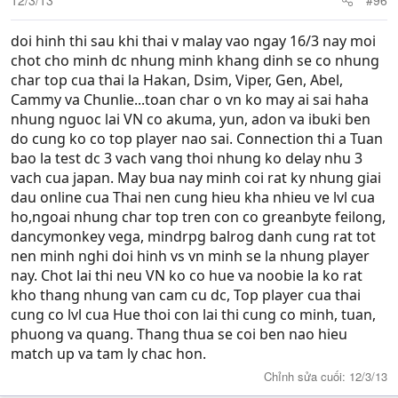
doi hinh thi sau khi thai v malay vao ngay 16/3 nay moi
chot cho minh dc nhung minh khang dinh se co nhung
char top cua thai la Hakan, Dsim, Viper, Gen, Abel,
Cammy va Chunlie...toan char o vn ko may ai sai haha
nhung nguoc lai VN co akuma, yun, adon va ibuki ben
do cung ko co top player nao sai. Connection thi a Tuan
bao la test dc 3 vach vang thoi nhung ko delay nhu 3
vach cua japan. May bua nay minh coi rat ky nhung giai
dau online cua Thai nen cung hieu kha nhieu ve lvl cua
ho,ngoai nhung char top tren con co greanbyte feilong,
dancymonkey vega, mindrpg balrog danh cung rat tot
nen minh nghi doi hinh vs vn minh se la nhung player
nay. Chot lai thi neu VN ko co hue va noobie la ko rat
kho thang nhung van cam cu dc, Top player cua thai
cung co lvl cua Hue thoi con lai thi cung co minh, tuan,
phuong va quang. Thang thua se coi ben nao hieu
match up va tam ly chac hon.
Chỉnh sửa cuối:
12/3/13