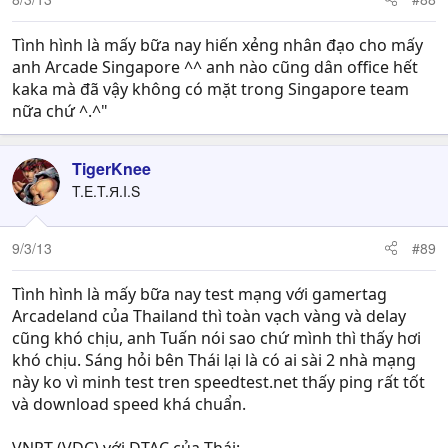
Tình hình là mấy bữa nay hiến xẻng nhân đạo cho mấy
anh Arcade Singapore ^^ anh nào cũng dân office hết
kaka mà đã vậy không có mặt trong Singapore team
nữa chứ ^.^"
TigerKnee
T.E.T.Я.I.S
9/3/13
#89
Tình hình là mấy bữa nay test mạng với gamertag
Arcadeland của Thailand thì toàn vạch vàng và delay
cũng khó chịu, anh Tuấn nói sao chứ mình thì thấy hơi
khó chịu. Sáng hỏi bên Thái lại là có ai sài 2 nhà mạng
này ko vì minh test tren speedtest.net thấy ping rất tốt
và download speed khá chuẩn.
VNPT (VDC) với DTAC của Thái: