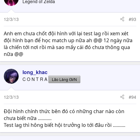
Legend of Zelda
12/3/13
#93
Anh em chưa chốt đội hình với lại test lag rồi xem xét
đội hình bạn để học match up nữa ah @@ 12 ngày nữa
là chiến tới nơi rồi mà sao mấy cái đó chưa thông qua
nữa @@
long_khac
C O N T R A
Lão Làng GVN
12/3/13
#94
Đội hình chính thức bên đó có những char nào còn
chưa biết nữa ...........
Test lag thì hông biết hội trưởng lo tới đâu rồi ..........