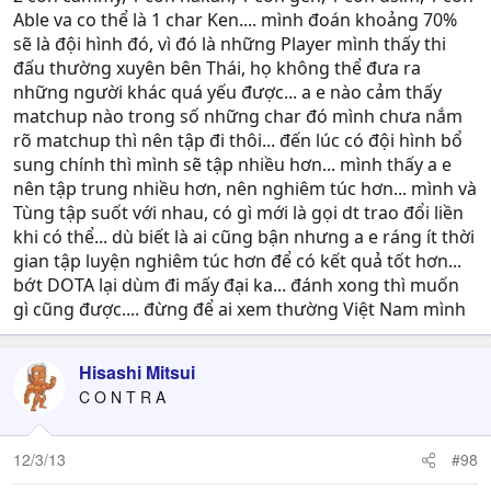
nay. Chot lai thi neu VN ko co hue va noobie la ko rat kho
Able va co thể là 1 char Ken.... mình đoán khoảng 70%
thang nhung van cam cu dc, Top player cua thai cung co
sẽ là đội hình đó, vì đó là những Player mình thấy thi
lvl cua Hue thoi con lai thi cung co minh, tuan, phuong
đấu thường xuyên bên Thái, họ không thể đưa ra
va quang. Thang thua se coi ben nao hieu match up va
những người khác quá yếu được... a e nào cảm thấy
tam ly chac hon.
matchup nào trong số những char đó mình chưa nắm
rõ matchup thì nên tập đi thôi... đến lúc có đội hình bổ
sung chính thì mình sẽ tập nhiều hơn... mình thấy a e
nên tập trung nhiều hơn, nên nghiêm túc hơn... mình và
Tùng tập suốt với nhau, có gì mới là gọi dt trao đổi liền
khi có thể... dù biết là ai cũng bận nhưng a e ráng ít thời
gian tập luyện nghiêm túc hơn để có kết quả tốt hơn...
bớt DOTA lại dùm đi mấy đại ka... đánh xong thì muốn
gì cũng được.... đừng để ai xem thường Việt Nam mình
Hisashi Mitsui
C O N T R A
12/3/13
#98