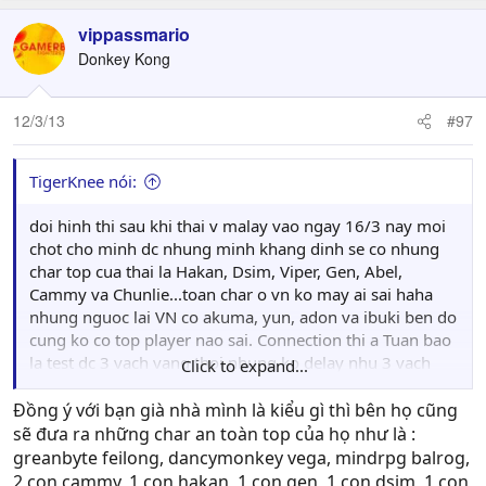
vippassmario
Donkey Kong
12/3/13
#97
TigerKnee nói:
doi hinh thi sau khi thai v malay vao ngay 16/3 nay moi
chot cho minh dc nhung minh khang dinh se co nhung
char top cua thai la Hakan, Dsim, Viper, Gen, Abel,
Cammy va Chunlie...toan char o vn ko may ai sai haha
nhung nguoc lai VN co akuma, yun, adon va ibuki ben do
cung ko co top player nao sai. Connection thi a Tuan bao
la test dc 3 vach vang thoi nhung ko delay nhu 3 vach
Click to expand...
cua japan. May bua nay minh coi rat ky nhung giai dau
online cua Thai nen cung hieu kha nhieu ve lvl cua
Đồng ý với bạn già nhà mình là kiểu gì thì bên họ cũng
ho,ngoai nhung char top tren con co greanbyte feilong,
sẽ đưa ra những char an toàn top của họ như là :
dancymonkey vega, mindrpg balrog danh cung rat tot
greanbyte feilong, dancymonkey vega, mindrpg balrog,
nen minh nghi doi hinh vs vn minh se la nhung player
2 con cammy, 1 con hakan, 1 con gen, 1 con dsim, 1 con