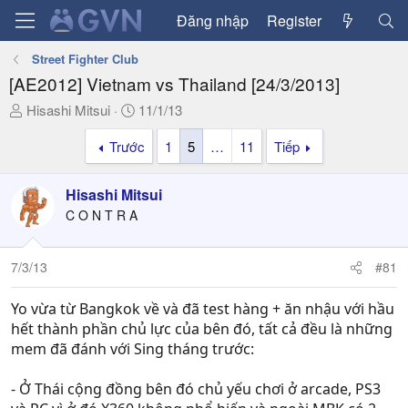
Đăng nhập
Register
Street Fighter Club
[AE2012] Vietnam vs Thailand [24/3/2013]
T
N
Hisashi Mitsui
11/1/13
h
g
Trước
1
5
…
11
Tiếp
r
à
e
y
a
g
Hisashi Mitsui
d
ử
C O N T R A
s
i
t
a
7/3/13
#81
r
t
Yo vừa từ Bangkok về và đã test hàng + ăn nhậu với hầu
e
hết thành phần chủ lực của bên đó, tất cả đều là những
r
mem đã đánh với Sing tháng trước:
- Ở Thái cộng đồng bên đó chủ yếu chơi ở arcade, PS3