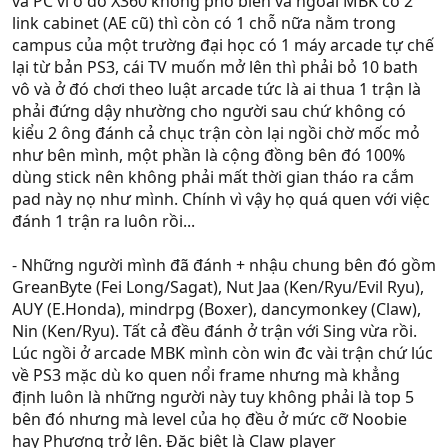
và PC vì ở đó X360 không phổ biến và ngoài MBK có 2
link cabinet (AE cũ) thì còn có 1 chỗ nữa nằm trong
campus của một trường đại học có 1 máy arcade tự chế
lại từ bản PS3, cái TV muốn mở lên thì phải bỏ 10 bath
vô và ở đó chơi theo luật arcade tức là ai thua 1 trận là
phải đứng dậy nhường cho người sau chứ không có
kiểu 2 ông đánh cả chục trận còn lại ngồi chờ mốc mỏ
như bên mình, một phần là cộng đồng bên đó 100%
dùng stick nên không phải mất thời gian tháo ra cắm
pad này nọ như mình. Chính vì vậy họ quá quen với việc
đánh 1 trận ra luôn rồi...
- Những người mình đã đánh + nhậu chung bên đó gồm
GreanByte (Fei Long/Sagat), Nut Jaa (Ken/Ryu/Evil Ryu),
AUY (E.Honda), mindrpg (Boxer), dancymonkey (Claw),
Nin (Ken/Ryu). Tất cả đều đánh ở trận với Sing vừa rồi.
Lúc ngồi ở arcade MBK mình còn win đc vài trận chứ lúc
về PS3 mặc dù ko quen nổi frame nhưng mà khẳng
định luôn là những người này tuy không phải là top 5
bên đó nhưng mà level của họ đều ở mức cỡ Noobie
hay Phương trở lên. Đặc biệt là Claw player