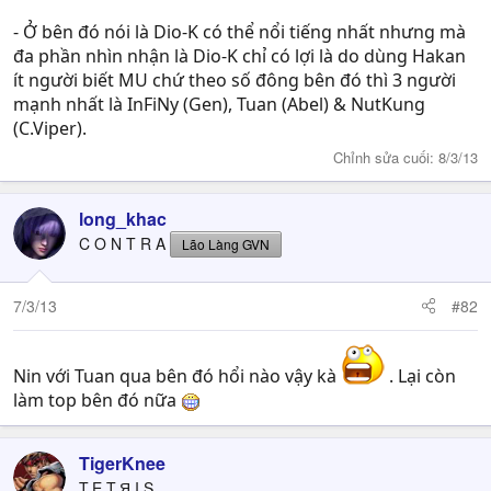
- Ở bên đó nói là Dio-K có thể nổi tiếng nhất nhưng mà
đa phần nhìn nhận là Dio-K chỉ có lợi là do dùng Hakan
ít người biết MU chứ theo số đông bên đó thì 3 người
mạnh nhất là InFiNy (Gen), Tuan (Abel) & NutKung
(C.Viper).
Chỉnh sửa cuối:
8/3/13
long_khac
C O N T R A
Lão Làng GVN
7/3/13
#82
Nin với Tuan qua bên đó hổi nào vậy kà
. Lại còn
làm top bên đó nữa
TigerKnee
T.E.T.Я.I.S