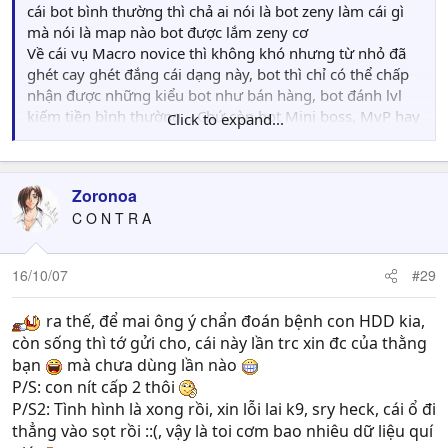
cái bot bình thường thì chả ai nói là bot zeny làm cái gì
teleportAuto_idle 1

mà nói là map nào bot được lắm zeny cơ
teleportAuto_useSkill 1

Về cái vụ Macro novice thì không khó nhưng từ nhỏ đã
teleportAuto_search 1

ghét cay ghét đắng cái dạng này, bot thì chỉ có thể chấp
nhận được những kiểu bot như bán hàng, bot đánh lvl
route_randomWalk 0

kiếm tiền bình thường... Chứ còn bot Mini boss, MvP hay
Click to expand...
là Macro Novice là 3 cái kiểu bot hạ cấp nhất, biết thì có
saveMap <map mà mình save + có con kafra mình 
biết nhưng không xài và cũng chả muốn tuyên truyền.
Tuy nhiên cũng cho một gợi ý nhỏ, sang bên OK, khu vực
Zoronoa
storageAuto 1

Macro, chịu khó ngồi nghiên cứu tầm 2-3 tiếng là có thể
storageAuto_distance 5

C O N T R A
kiếm được 1 bản Macro khá ngon, còn nếu muốn tự viết
storageAuto_npc <mapname> <x> <y> (địa chỉ kaf
bản Macro thì chắc phải 2 tuần là ít
saveMap_warpToBuyOrSell 1
16/10/07
#29
ra thế, để mai ông ý chẩn đoán bệnh con HDD kia,
mon_control.txt thì
còn sống thì tớ gửi cho, cái này lần trc xin đc của thằng
bạn
mà chưa dùng lần nào
Mã:
P/S: con nít cấp 2 thôi
P/S2: Tình hình là xong rồi, xin lỗi lai k9, sry heck, cái ổ đi
all -1 0 0

thẳng vào sọt rồi ::(, vậy là toi cơm bao nhiêu dữ liệu quí
Wild Rose 2 0 1