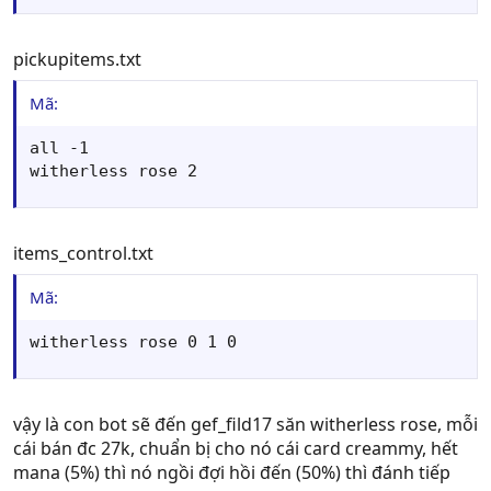
pickupitems.txt
Mã:
all -1

witherless rose 2
items_control.txt
Mã:
witherless rose 0 1 0
vậy là con bot sẽ đến gef_fild17 săn witherless rose, mỗi
cái bán đc 27k, chuẩn bị cho nó cái card creammy, hết
mana (5%) thì nó ngồi đợi hồi đến (50%) thì đánh tiếp