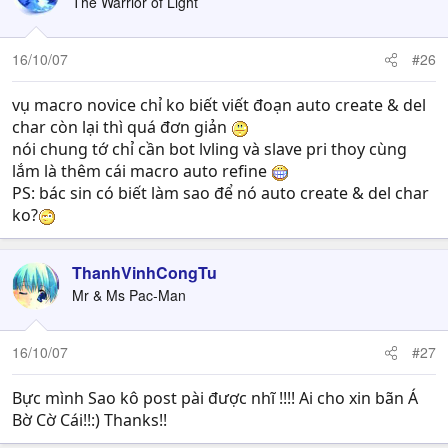
The Warrior of Light
16/10/07
#26
vụ macro novice chỉ ko biết viết đoạn auto create & del
char còn lại thì quá đơn giản
nói chung tớ chỉ cần bot lvling và slave pri thoy cùng
lắm là thêm cái macro auto refine
PS: bác sin có biết làm sao để nó auto create & del char
ko?
ThanhVinhCongTu
Mr & Ms Pac-Man
16/10/07
#27
Bực mình Sao kô post pài được nhĩ !!!! Ai cho xin bãn Á
Bờ Cờ Cái!!:) Thanks!!