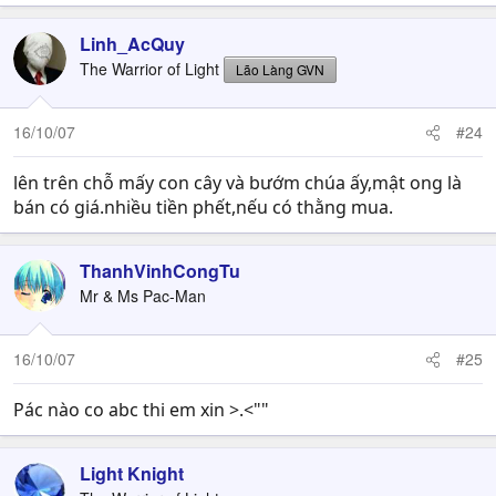
Linh_AcQuy
The Warrior of Light
Lão Làng GVN
16/10/07
#24
lên trên chỗ mấy con cây và bướm chúa ấy,mật ong là
bán có giá.nhiều tiền phết,nếu có thằng mua.
ThanhVinhCongTu
Mr & Ms Pac-Man
16/10/07
#25
Pác nào co abc thi em xin >.<""
Light Knight