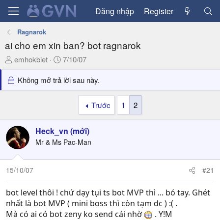
Đăng nhập
Register
Ragnarok
ai cho em xin ban? bot ragnarok
T
N
emhokbiet
7/10/07
h
g
r
à
Không mở trả lời sau này.
e
y
a
g
Trước
1
2
d
ử
s
i
Heck_vn (mới)
t
a
Mr & Ms Pac-Man
r
t
15/10/07
#21
e
r
bot level thôi ! chứ dạy tụi ts bot MVP thì ... bó tay. Ghét
nhất là bot MVP ( mini boss thì còn tạm dc ) :( .
Mà có ai có bot zeny ko send cái nhờ
. Y!M