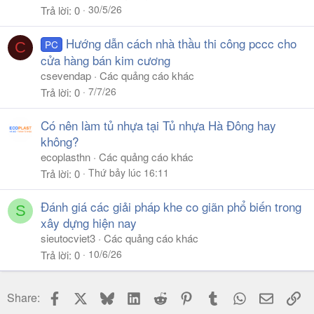
30/5/26
Trả lời
0
Hướng dẫn cách nhà thầu thi công pccc cho
PC
C
cửa hàng bán kim cương
csevendap
Các quảng cáo khác
7/7/26
Trả lời
0
Có nên làm tủ nhựa tại Tủ nhựa Hà Đông hay
không?
ecoplasthn
Các quảng cáo khác
Thứ bảy lúc 16:11
Trả lời
0
Đánh giá các giải pháp khe co giãn phổ biến trong
S
xây dựng hiện nay
sieutocviet3
Các quảng cáo khác
10/6/26
Trả lời
0
Facebook
X
Bluesky
LinkedIn
Reddit
Pinterest
Tumblr
WhatsApp
Email
Li
Share: