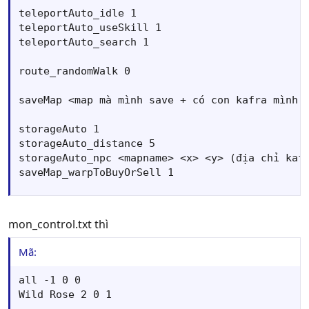
teleportAuto_idle 1

teleportAuto_useSkill 1

teleportAuto_search 1

route_randomWalk 0

saveMap <map mà mình save + có con kafra mình c
storageAuto 1

storageAuto_distance 5

storageAuto_npc <mapname> <x> <y> (địa chỉ kafr
saveMap_warpToBuyOrSell 1
mon_control.txt thì
Mã:
all -1 0 0

Wild Rose 2 0 1