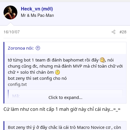
Heck_vn (mới)
Mr & Ms Pac-Man
16/10/07
#28
Zoronoa nói:
tớ từng bot 1 team đi đánh baphomet rồi đấy
, nói
chung cũng đc, nhưng mà đánh MVP mà chỉ toàn chữ với
chữ + solo thì chán òm
bot zeny thì set config cho nó
config.txt
Mã:
Click to expand...
lock map gef_fild17

Cứ làm như con nít cấp 1 mah giờ này chỉ cái này...=_=
sitAuto_sp_lower 5

sitAuto_sp_upper 50

Bot zeny thì ý ở đây chắc là cái trò Macro Novice cơ , còn