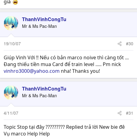
giá
pickupitems.txt
ThanhVinhCongTu
Mr & Ms Pac-Man
Mã:
all -1

19/10/07
#30
witherless rose 2
Giúp Vinh Với !! Nếu có bản marco noive thì càng tốt ...
Đang thiếu tiền mua Card để train level ..... Pm nick
vinhro3000@yahoo.com
items_control.txt
nha! Thanks you!
Mã:
ThanhVinhCongTu
Mr & Ms Pac-Man
witherless rose 0 1 0
4/11/07
#31
vậy là con bot sẽ đến gef_fild17 săn witherless rose, mỗi
cái bán đc 27k, chuẩn bị cho nó cái card creammy, hết
Topic Stop tại đây ????????? Replied trả lời New bie đê
mana (5%) thì nó ngồi đợi hồi đến (50%) thì đánh tiếp
Vụ marco Help Help