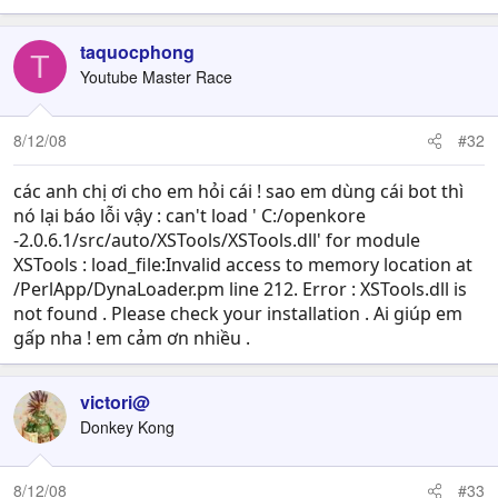
taquocphong
T
Youtube Master Race
8/12/08
#32
các anh chị ơi cho em hỏi cái ! sao em dùng cái bot thì
nó lại báo lỗi vậy : can't load ' C:/openkore
-2.0.6.1/src/auto/XSTools/XSTools.dll' for module
XSTools : load_file:Invalid access to memory location at
/PerlApp/DynaLoader.pm line 212. Error : XSTools.dll is
not found . Please check your installation . Ai giúp em
gấp nha ! em cảm ơn nhiều .
victori@
Donkey Kong
8/12/08
#33