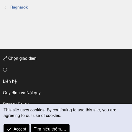
Ragnarok
Chọn giao diện
Liên hệ
Quy định và Nội quy
Privacy Policy
This site uses cookies. By continuing to use this site, you are
agreeing to our use of cookies.
Trợ giúp
R
Accept
Tìm hiểu thêm.…