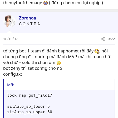
themythofthemage
( đừng chém em tội nghịp )
Zoronoa
C O N T R A
16/10/07
#22
tớ từng bot 1 team đi đánh baphomet rồi đấy
, nói
chung cũng đc, nhưng mà đánh MVP mà chỉ toàn chữ
với chữ + solo thì chán òm
bot zeny thì set config cho nó
config.txt
Mã:
lock map gef_fild17

sitAuto_sp_lower 5

sitAuto_sp_upper 50
