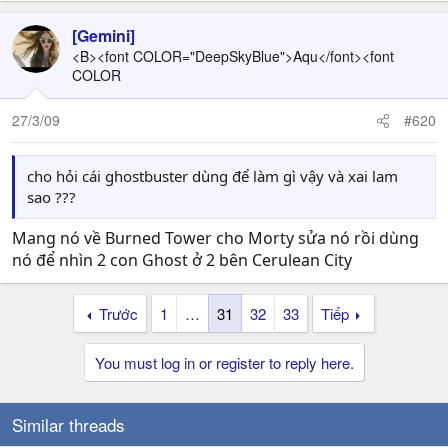
[Gemini]
<B><font COLOR="DeepSkyBlue">Aqu</font><font
COLOR
27/3/09
#620
cho hỏi cái ghostbuster dùng để làm gì vậy và xai lam
sao ???
Mang nó về Burned Tower cho Morty sửa nó rồi dùng
nó để nhìn 2 con Ghost ở 2 bên Cerulean City
Trước
1
…
31
32
33
Tiếp
You must log in or register to reply here.
Similar threads