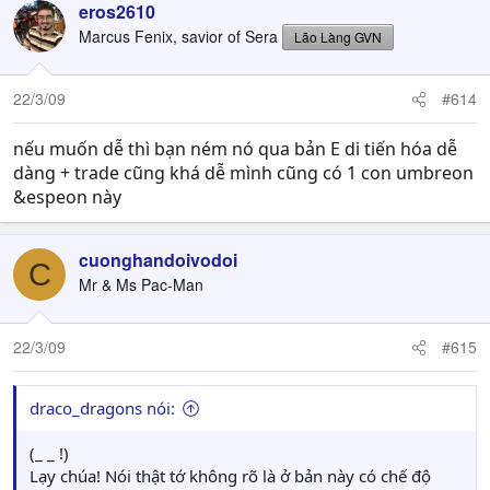
eros2610
Marcus Fenix, savior of Sera
Lão Làng GVN
22/3/09
#614
nếu muốn dễ thì bạn ném nó qua bản E di tiến hóa dễ
dàng + trade cũng khá dễ mình cũng có 1 con umbreon
&espeon này
cuonghandoivodoi
C
Mr & Ms Pac-Man
22/3/09
#615
draco_dragons nói:
(_ _ !)
Lạy chúa! Nói thật tớ không rõ là ở bản này có chế độ