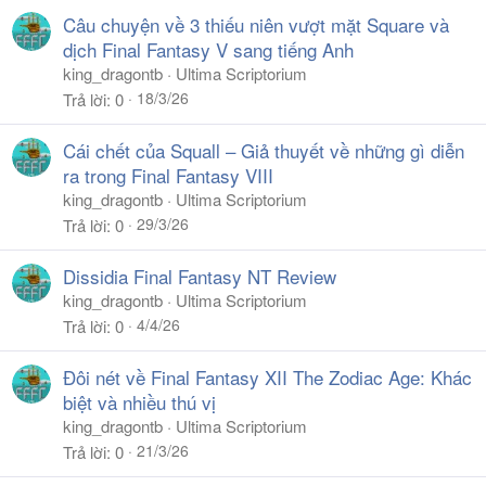
Câu chuyện về 3 thiếu niên vượt mặt Square và
dịch Final Fantasy V sang tiếng Anh
king_dragontb
Ultima Scriptorium
18/3/26
Trả lời
0
Cái chết của Squall – Giả thuyết về những gì diễn
ra trong Final Fantasy VIII
king_dragontb
Ultima Scriptorium
29/3/26
Trả lời
0
Dissidia Final Fantasy NT Review
king_dragontb
Ultima Scriptorium
4/4/26
Trả lời
0
Đôi nét về Final Fantasy XII The Zodiac Age: Khác
biệt và nhiều thú vị
king_dragontb
Ultima Scriptorium
21/3/26
Trả lời
0