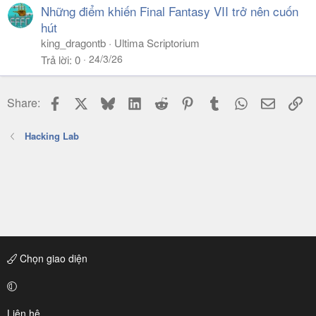
Những điểm khiến Final Fantasy VII trở nên cuốn
hút
king_dragontb
Ultima Scriptorium
24/3/26
Trả lời
0
Facebook
X
Bluesky
LinkedIn
Reddit
Pinterest
Tumblr
WhatsApp
Email
Li
Share:
Hacking Lab
Chọn giao diện
Liên hệ