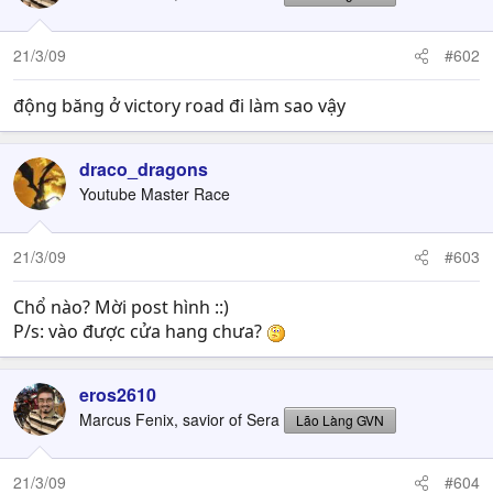
21/3/09
#602
động băng ở victory road đi làm sao vậy
draco_dragons
Youtube Master Race
21/3/09
#603
Chổ nào? Mời post hình ::)
P/s: vào được cửa hang chưa?
eros2610
Marcus Fenix, savior of Sera
Lão Làng GVN
21/3/09
#604