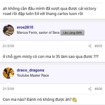
ah không cần đâu mình đã vượt qua được cái victory
road rồi đập luôn E4 với thang carlos luon rồi
eros2610
Marcus Fenix, savior of Sera
Lão Làng GVN
21/3/09
#605
ở chỗ gym misty có con ma lv 35 làm sao qua đươc ???
draco_dragons
Youtube Master Race
21/3/09
#606
Con ma nào? Đánh nó không được àh?