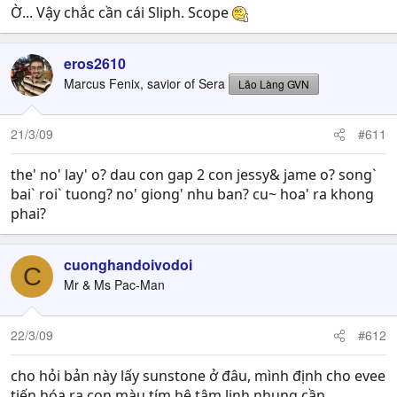
Ờ... Vậy chắc cần cái Sliph. Scope
eros2610
Marcus Fenix, savior of Sera
Lão Làng GVN
21/3/09
#611
the' no' lay' o? dau con gap 2 con jessy& jame o? song`
bai` roi` tuong? no' giong' nhu ban? cu~ hoa' ra khong
phai?
cuonghandoivodoi
C
Mr & Ms Pac-Man
22/3/09
#612
cho hỏi bản này lấy sunstone ở đâu, mình định cho evee
tiến hóa ra con màu tím hệ tâm linh nhung cần