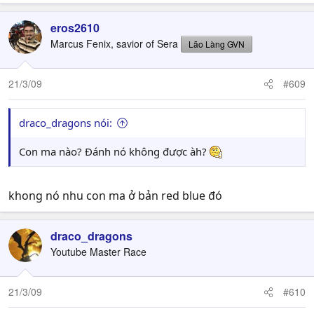
eros2610
Marcus Fenix, savior of Sera
Lão Làng GVN
21/3/09
#609
draco_dragons nói:
Con ma nào? Đánh nó không được àh?
khong nó nhu con ma ở bản red blue đó
draco_dragons
Youtube Master Race
21/3/09
#610