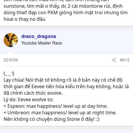
sunstone, tim mãi o thấy, dc 2 cái móontone rùi, định
dùng thief đạp con PKM gióng hình mặt troi nhưng tim
hoai o thay no đâu
draco_dragons
Youtube Master Race
22/3/09
#613
(_ _ !)
Lạy chúa! Nói thật tớ không rõ là ở bản này có chế độ
thời gian để Eevee tiến hóa kiểu trên hay không, hoặc là
đã chỉnh cách thức evolve.
Lý do: Eevee evolve to:
+ Espeon: max happiness/ level up at day time.
+ Umbreon: max happiness/ level up at night time.
Nên không có chuyện dùng Stone ở đây! ::)