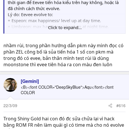
thời gian để Eevee tiến hóa kiểu trên hay không, hoặc là
đã chỉnh cách thức evolve.
Lý do: Eevee evolve to:
+ Espeon: max happiness/ level up at day time.
+ Umbreon: max happiness/ level up at night time.
Click to expand...
Nên không có chuyện dùng Stone ở đây! ::)
nhầm rùi, trong phần hướng dẫn pkm này mình đọc có
phần ZEL công bố là sủa tiến hóa 1 số con pkm mà
trong đó có evee, bản thân mình test rùi là dùng
moonstone thì evee tiên hóa ra con màu đen luôn
[Gemini]
<B><font COLOR="DeepSkyBlue">Aqu</font><font
COLOR
22/3/09
#616
Trong Shiny Gold hai con đó đc sửa chửa lại vì hack
bằng ROM FR nên làm quái gì có time mà cho nó evolve