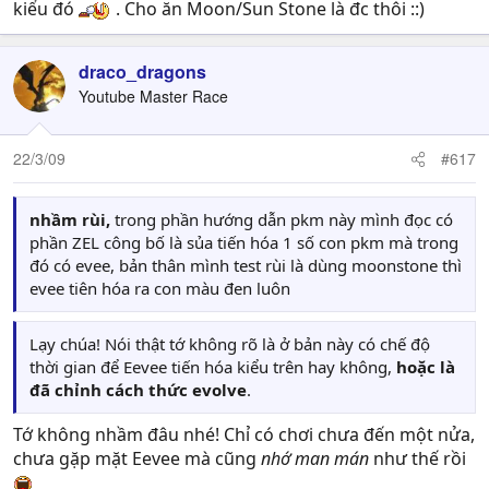
kiểu đó
. Cho ăn Moon/Sun Stone là đc thôi ::)
draco_dragons
Youtube Master Race
22/3/09
#617
nhầm rùi,
trong phần hướng dẫn pkm này mình đọc có
phần ZEL công bố là sủa tiến hóa 1 số con pkm mà trong
đó có evee, bản thân mình test rùi là dùng moonstone thì
evee tiên hóa ra con màu đen luôn
Lạy chúa! Nói thật tớ không rõ là ở bản này có chế độ
thời gian để Eevee tiến hóa kiểu trên hay không,
hoặc là
đã chỉnh cách thức evolve
.
Tớ không nhầm đâu nhé! Chỉ có chơi chưa đến một nửa,
chưa gặp mặt Eevee mà cũng
nhớ man mán
như thế rồi