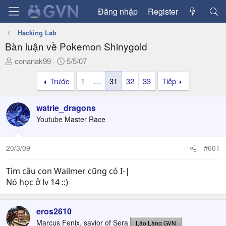
Đăng nhập
Register
Hacking Lab
Bàn luận về Pokemon Shinygold
T
N
conanak99
5/5/07
h
g
Trước
1
…
31
32
33
Tiếp
r
à
e
y
a
g
watrie_dragons
d
ử
Youtube Master Race
s
i
t
a
20/3/09
#601
r
t
Tìm câu con Wailmer cũng có I-|
e
Nó học ở lv 14 ::)
r
eros2610
Marcus Fenix, savior of Sera
Lão Làng GVN