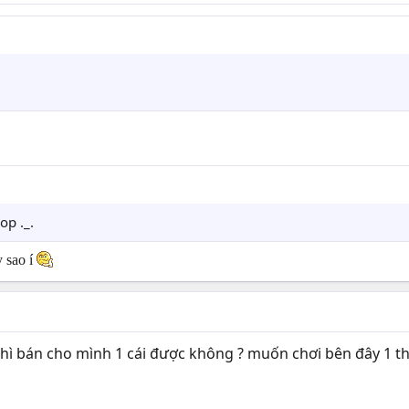
op ._.
y sao í
thì bán cho mình 1 cái được không ? muốn chơi bên đây 1 t