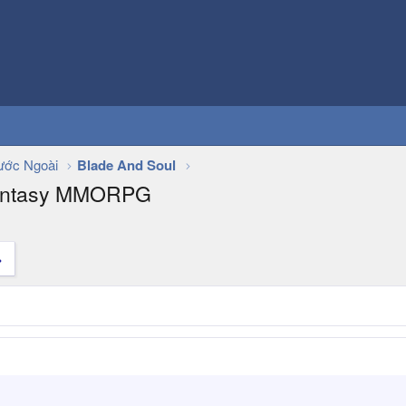
ớc Ngoài
Blade And Soul
 Fantasy MMORPG