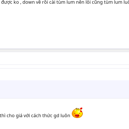
ặt được ko , down về rồi cài tùm lum nên lỗi cũng tùm lum l
thì cho giá với cách thức gd luôn