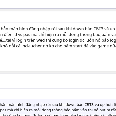
o hẳn màn hình đăng nhập rồi sau khi down bản CBT3 và up
n điền id vs pas mà chỉ hiện ra mỗi dòng thông báo,bấm vào 
....tại vì login trên wed thì cũng ko login đc luôn nó báo log
khổ nỗi cái nclaucher nó ko cho bấm start để vào game nữa xó
 hẳn màn hình đăng nhập rồi sau khi down bản CBT3 và up hơn 
s pas mà chỉ hiện ra mỗi dòng thông báo,bấm vào thì nó out ra rất
ed thì cũng ko login đc luôn nó báo loginblocking mà nếu xài ultrasu