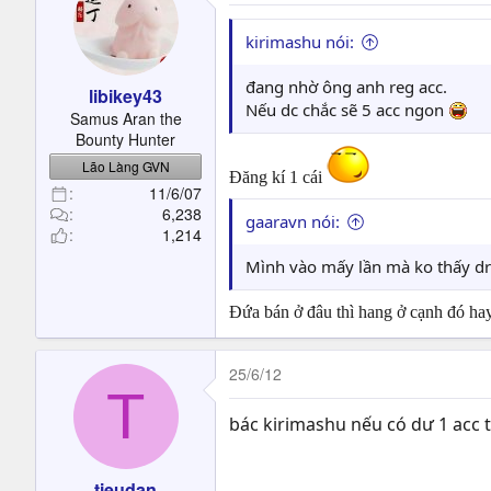
kirimashu nói:
đang nhờ ông anh reg acc.
libikey43
Nếu dc chắc sẽ 5 acc ngon
Samus Aran the
Bounty Hunter
Lão Làng GVN
Đăng kí 1 cái
11/6/07
6,238
gaaravn nói:
1,214
Mình vào mấy lần mà ko thấy dr
Đứa bán ở đâu thì hang ở cạnh đó ha
25/6/12
T
bác kirimashu nếu có dư 1 acc 
tieudan