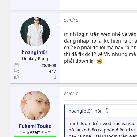
26/6/12
mình login trên wed nhé và và
đăng nhập nó lại ko hiện ra phầ
chứ ko phải do lỗi mà bay ra nhé
hoangfpt01
thì đã fix đc IP về VN nhưng mà 
Donkey Kong
phải down lại
29/8/06
447
0
26/6/12
hoangfpt01 nói:
mình login trên wed nhé và vào
Fukami Touko
nó lại ko hiện ra phần điền id v
°✧✯Azem✯✧°
bay ra nhé....tại vì login trên w