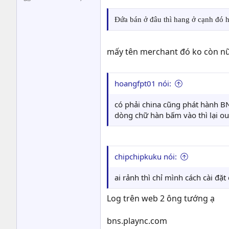
Đứa bán ở đâu thì hang ở cạnh đó 
mấy tên merchant đó ko còn n
hoangfpt01 nói:
có phải china cũng phát hành BN
dòng chữ hàn bấm vào thì lại o
chipchipkuku nói:
ai rảnh thì chỉ mình cách cài đặ
Log trên web 2 ông tướng ạ
bns.plaync.com