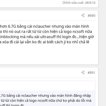
Chỉnh sửa cuối:
26/6/12
#890
 hơn 6.7G bằng cái nclaucher nhưng vào màn hình
thì nó out ra rất từ từ còn hiện cả logo ncsoft nữa
inblocking mà nếu xài ultrasuff thì login đc...hiện giờ
a đi cài lại vẫn ko đc ai biết cách ji ko nhỉ chả lẽ
#891
6.7G bằng cái nclaucher nhưng vào màn hình đăng nhập
 từ từ còn hiện cả logo ncsoft nữa chứ ko phải do lỗi mà
ff thì login đc...