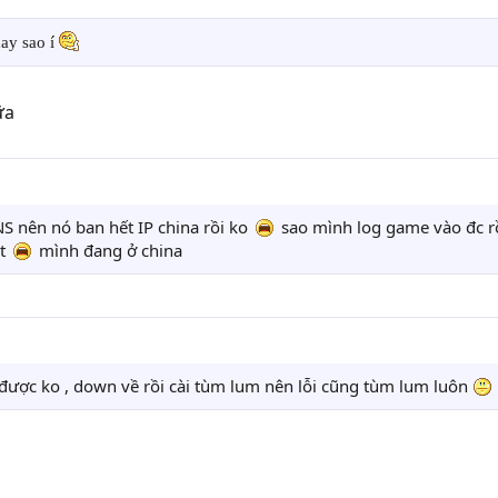
hay sao í
ữa
S nên nó ban hết IP china rồi ko
sao mình log game vào đc rồ
ut
mình đang ở china
t được ko , down về rồi cài tùm lum nên lỗi cũng tùm lum luôn