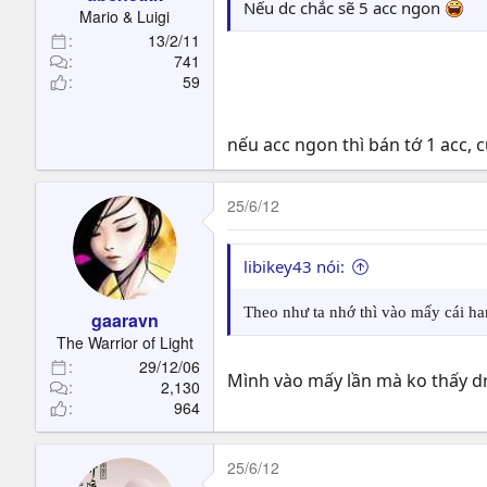
t
Nếu dc chắc sẽ 5 acc ngon
Mario & Luigi
e
13/2/11
r
741
59
nếu acc ngon thì bán tớ 1 acc,
25/6/12
libikey43 nói:
Theo như ta nhớ thì vào mấy cái ha
gaaravn
The Warrior of Light
29/12/06
Mình vào mấy lần mà ko thấy dr
2,130
964
25/6/12