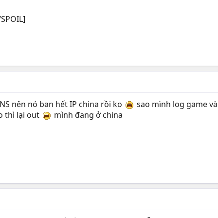
/SPOIL]
NS nên nó ban hết IP china rồi ko
sao mình log game vào 
thì lại out
mình đang ở china