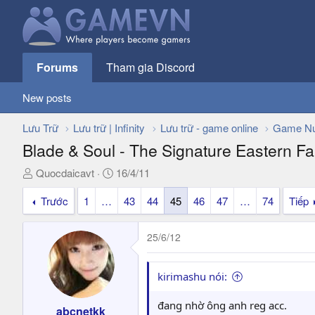
Forums
Tham gia Discord
New posts
Lưu Trữ
Lưu trữ | Infinity
Lưu trữ - game online
Game Nư
Blade & Soul - The Signature Eastern
T
N
Quocdaicavt
16/4/11
h
g
Trước
1
…
43
44
45
46
47
…
74
Tiếp
r
à
e
y
a
g
25/6/12
d
ử
s
i
t
kirimashu nói:
a
r
đang nhờ ông anh reg acc.
abcnetkk