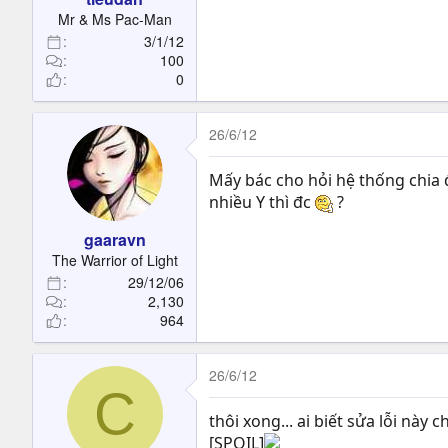
Mr & Ms Pac-Man
3/1/12
100
0
26/6/12
Mấy bác cho hỏi hệ thống chia đồ
nhiều Y thì đc
?
gaaravn
The Warrior of Light
29/12/06
2,130
964
26/6/12
C
thôi xong... ai biết sửa lỗi này c
[SPOIL]