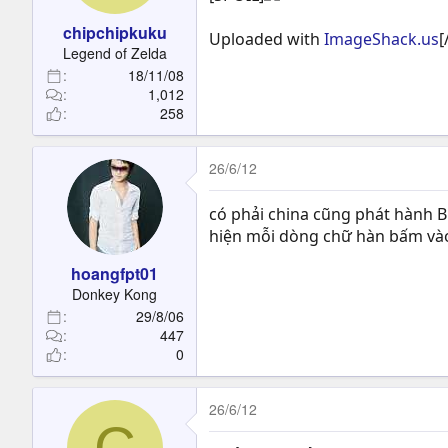
chipchipkuku
Uploaded with
ImageShack.us
[
Legend of Zelda
18/11/08
1,012
258
26/6/12
có phải china cũng phát hành B
hiện mỗi dòng chữ hàn bấm vào 
hoangfpt01
Donkey Kong
29/8/06
447
0
26/6/12
C