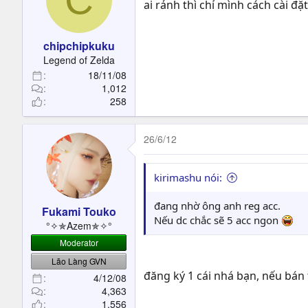
ai rảnh thì chỉ mình cách cài đ
chipchipkuku
Legend of Zelda
18/11/08
1,012
258
26/6/12
kirimashu nói:
đang nhờ ông anh reg acc.
Fukami Touko
Nếu dc chắc sẽ 5 acc ngon
°✧✯Azem✯✧°
Moderator
Lão Làng GVN
đăng ký 1 cái nhá bạn, nếu bán 
4/12/08
4,363
1,556