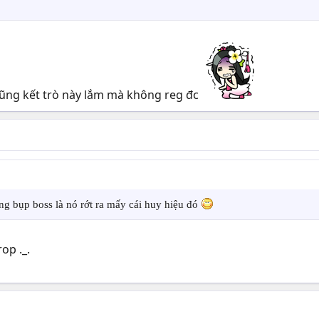
 cũng kết trò này lắm mà không reg đc
ng bụp boss là nó rớt ra mấy cái huy hiệu đó
op ._.