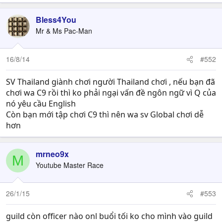
Bless4You
Mr & Ms Pac-Man
16/8/14
#552
SV Thailand giành chơi người Thailand chơi , nếu bạn đã
chơi wa C9 rồi thì ko phải ngại vấn đề ngôn ngữ vì Q của
nó yêu cầu English
Còn bạn mới tập chơi C9 thì nên wa sv Global chơi dễ
hơn
mrneo9x
M
Youtube Master Race
26/1/15
#553
guild còn officer nào onl buổi tối ko cho mình vào guild