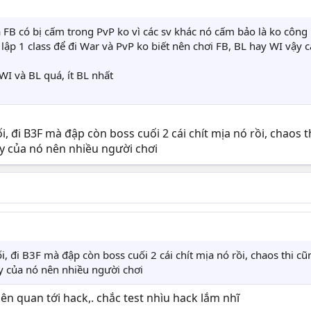
 FB có bị cấm trong PvP ko vì các sv khác nó cấm bảo là ko công 
 lập 1 class để đi War và PvP ko biết nên chơi FB, BL hay WI vậy
WI và BL quá, ít BL nhất
 đi B3F mà đập còn boss cuối 2 cái chít mịa nó rồi, chaos th
ay của nó nên nhiều người chơi
 đi B3F mà đập còn boss cuối 2 cái chít mịa nó rồi, chaos thi cũn
ay của nó nên nhiều người chơi
iên quan tới hack,. chắc test nhìu hack lắm nhĩ