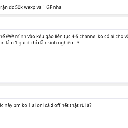
trận đc 50k wexp và 1 GF nha
ế @@ mình vào kêu gào liên tục 4-5 channel ko có ai cho vào G
ần lắm 1 guild chỉ dẫn kinh nghiệm :3
 này pm ko 1 ai onl cả :l off hết thật rùi à?