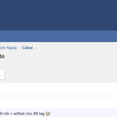
ớc Ngoài
Cabal
te
t nối = wtfast cho đỡ lag