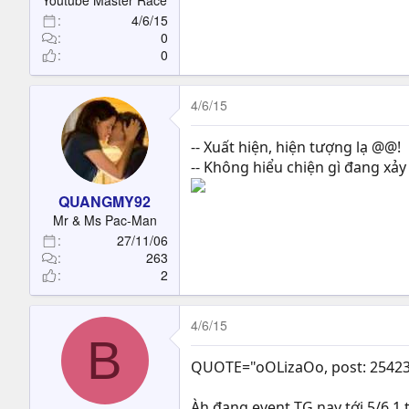
Youtube Master Race
4/6/15
0
0
4/6/15
-- Xuất hiện, hiện tượng lạ @@!
-- Không hiểu chiện gì đang xảy ra
QUANGMY92
Mr & Ms Pac-Man
27/11/06
263
2
4/6/15
B
QUOTE="oOLizaOo, post: 2542314
Àh đang event TG nay tới 5/6 1