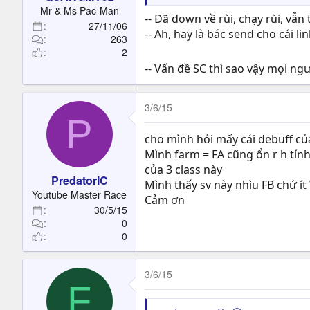
t
Mr & Ms Pac-Man
-- Đã down về rùi, chạy rùi, vẫn 
e
27/11/06
r
-- Ah, hay là bác send cho cái li
263
2
-- Vấn đề SC thì sao vậy mọi ng
3/6/15
P
cho mình hỏi mấy cái debuff của
Mình farm = FA cũng ổn r h tính
của 3 class này
PredatorIC
Mình thấy sv này nhìu FB chứ ít 
Youtube Master Race
Cảm ơn
30/5/15
0
0
3/6/15
F