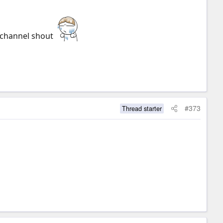
g channel shout
#373
Thread starter