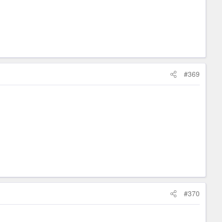
#369
#370