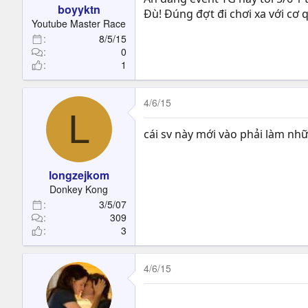
boyyktn
Đù! Đúng đợt đi chơi xa với cơ
Youtube Master Race
8/5/15
0
1
4/6/15
L
cái sv này mới vào phải làm nh
longzejkom
Donkey Kong
3/5/07
309
3
4/6/15