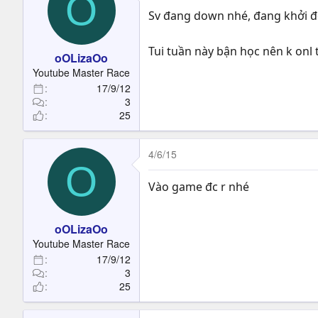
O
Sv đang down nhé, đang khởi độn
Tui tuần này bận học nên k onl 
oOLizaOo
Youtube Master Race
17/9/12
3
25
4/6/15
O
Vào game đc r nhé
oOLizaOo
Youtube Master Race
17/9/12
3
25