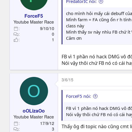
PredatorIC nói:
cho mình hỏi mấy cái debuff của
ForceF5
Mình farm = FA cũng ổn r h tính
Youtube Master Race
class này
9/10/10
Mình thấy sv này nhìu FB chứ ít 
0
Cảm ơn
1
FB vì 1 phần nó hack DMG vô đối,
Nói vậy thôi chứ FB nó có cái h
3/6/15
O
ForceF5 nói:
FB vì 1 phần nó hack DMG vô đối,
oOLizaOo
Nói vậy thôi chứ FB nó có cái h
Youtube Master Race
17/9/12
Thấy ôg đi topic nào cũng cmt l
3