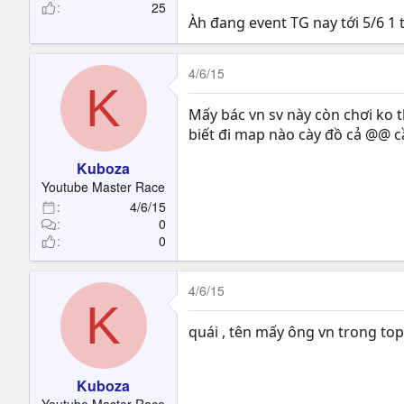
25
Àh đang event TG nay tới 5/6 1 
4/6/15
K
Mấy bác vn sv này còn chơi ko th
biết đi map nào cày đồ cả @@ c
Kuboza
Youtube Master Race
4/6/15
0
0
4/6/15
K
quái , tên mấy ông vn trong topic
Kuboza