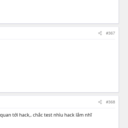
#367
#368
an tới hack,. chắc test nhìu hack lắm nhĩ