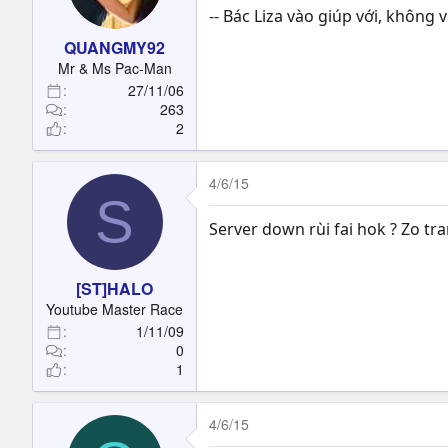
-- Bác Liza vào giúp với, khôn
QUANGMY92
Mr & Ms Pac-Man
27/11/06
263
2
4/6/15
S
Server down rùi fai hok ? Zo tr
[ST]HALO
Youtube Master Race
1/11/09
0
1
4/6/15