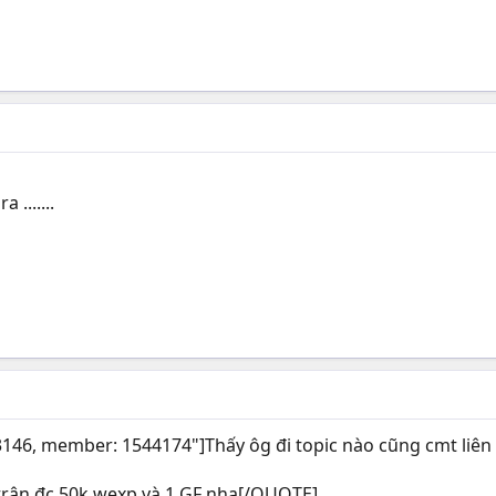
 .......
6, member: 1544174"]Thấy ôg đi topic nào cũng cmt liên qu
 trận đc 50k wexp và 1 GF nha[/QUOTE]