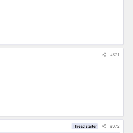
#371
#372
Thread starter