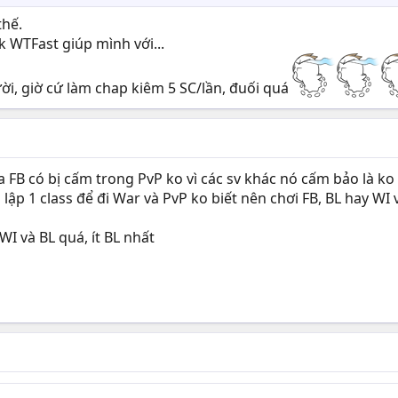
thế.
nk WTFast giúp mình với...
ười, giờ cứ làm chap kiêm 5 SC/lần, đuối quá
 FB có bị cấm trong PvP ko vì các sv khác nó cấm bảo là ko
 lập 1 class để đi War và PvP ko biết nên chơi FB, BL hay W
WI và BL quá, ít BL nhất