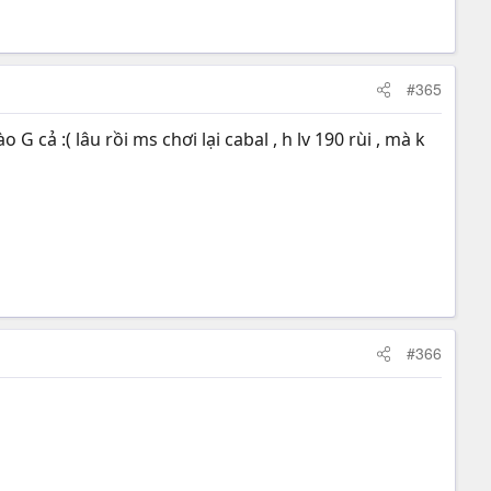
#365
 cả :( lâu rồi ms chơi lại cabal , h lv 190 rùi , mà k
#366