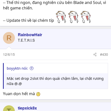
-- Thế thì ngon, đang nghiên cứu bên Blade and Soul, vì
hết game chiến.
-- Update thì về lại chém típ
RainbowHair
R
T.E.T.Я.I.S
12/6/15
#430
boyyktn nói:
Mặc set drop 2slot thì dọn quái chậm lắm, lại chật rương
nữa @.@
Yuan dọn hết mà
tiepxick8x