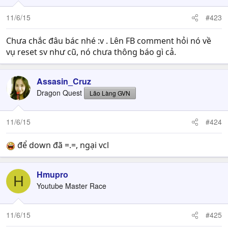
11/6/15
#423
Chưa chắc đâu bác nhé :v . Lên FB comment hỏi nó về
vụ reset sv như cũ, nó chưa thông báo gì cả.
Assasin_Cruz
Dragon Quest
Lão Làng GVN
11/6/15
#424
để down đã =.=, ngại vcl
Hmupro
H
Youtube Master Race
11/6/15
#425