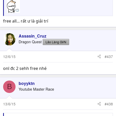
free all... rất ư là giải trí
Assasin_Cruz
Dragon Quest
Lão Làng GVN
12/6/15
#437
onl đc 2 sehh free nhé
boyyktn
B
Youtube Master Race
13/6/15
#438