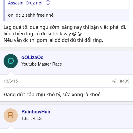
Assasin_Cruz nói:
onl đc 2 sehh free nhé
Lag quá tối qua ngủ sớm, sáng nay thì bận việc phải đi,
liệu chiều log có đc sehh k vậy @.@.
Nếu vẫn đc thì gom lại đó đợi đủ thì đổi ring.
oOLizaOo
O
Youtube Master Race
13/6/15
#439
Đang đứt cáp chịu khó tý, sửa xong là khoẻ =.=
RainbowHair
R
T.E.T.Я.I.S