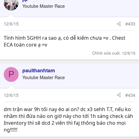
Youtube Master Race
12/6/15
#433
Tình hình SGHH ra sao ạ, có dễ kiếm chưa =v . Chest
ECA toàn core ạ =v
Chỉnh sửa cuối:
12/6/15
paulthanhtam
P
Youtube Master Race
12/6/15
#434
dm trận war 9h tối nay éo ai on? dc x3 sehh T.T, nếu ko
nhầm thì đứa nào on giờ này cho tới 1h sáng check cáh
Inventory thì sẽ dcd 2 viên thì faj thông báo cho mọi
ng!!!!!!