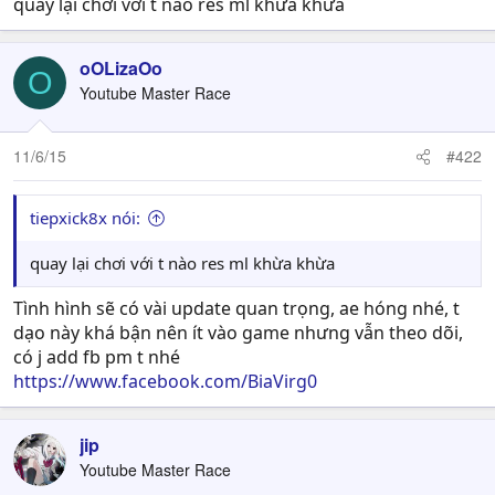
quay lại chơi với t nào res ml khừa khừa
oOLizaOo
O
Youtube Master Race
11/6/15
#422
tiepxick8x nói:
quay lại chơi với t nào res ml khừa khừa
Tình hình sẽ có vài update quan trọng, ae hóng nhé, t
dạo này khá bận nên ít vào game nhưng vẫn theo dõi,
có j add fb pm t nhé
https://www.facebook.com/BiaVirg0
jip
Youtube Master Race