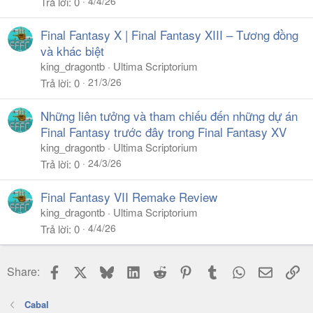
4/4/26
Trả lời
0
Final Fantasy X | Final Fantasy XIII – Tương đồng
và khác biệt
king_dragontb
Ultima Scriptorium
21/3/26
Trả lời
0
Những liên tưởng và tham chiếu đến những dự án
Final Fantasy trước đây trong Final Fantasy XV
king_dragontb
Ultima Scriptorium
24/3/26
Trả lời
0
Final Fantasy VII Remake Review
king_dragontb
Ultima Scriptorium
4/4/26
Trả lời
0
Facebook
X
Bluesky
LinkedIn
Reddit
Pinterest
Tumblr
WhatsApp
Email
Li
Share:
Cabal