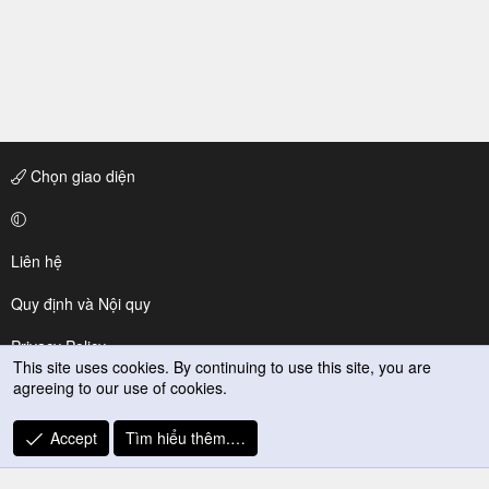
Chọn giao diện
Liên hệ
Quy định và Nội quy
Privacy Policy
This site uses cookies. By continuing to use this site, you are
agreeing to our use of cookies.
Trợ giúp
R
Accept
Tìm hiểu thêm.…
S
S