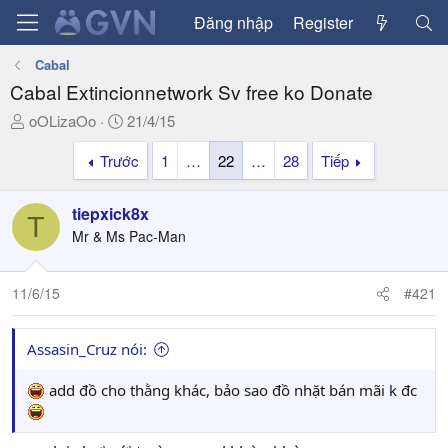
Đăng nhập
Register
Cabal
Cabal Extincionnetwork Sv free ko Donate
T
N
oOLizaOo
21/4/15
h
g
Trước
1
…
22
…
28
Tiếp
r
à
e
y
a
g
tiepxick8x
T
d
ử
Mr & Ms Pac-Man
s
i
t
a
11/6/15
#421
r
t
Assasin_Cruz nói:
e
r
add đồ cho thằng khác, bảo sao đồ nhặt bán mãi k đc