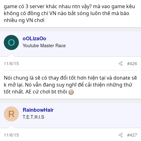
game có 3 server khác nhau ntn vậy? mà vao game kêu
không có đồng chí VN nào bắt sóng luôn thế mà bào
nhiều ng VN chơi
oOLizaOo
O
Youtube Master Race
11/6/15
#426
Nói chung là sẽ có thay đổi tốt hơn hiện tại và donate sẽ
k mở lại. Nó vẫn đang suy nghĩ để cải thiện những thứ
tốt nhất. AE cứ chơi bt thôi
RainbowHair
R
T.E.T.Я.I.S
11/6/15
#427