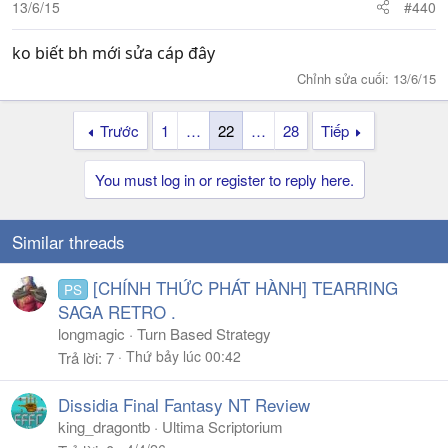
13/6/15
#440
ko biết bh mới sửa cáp đây
Chỉnh sửa cuối:
13/6/15
Trước
1
…
22
…
28
Tiếp
You must log in or register to reply here.
Similar threads
[CHÍNH THỨC PHÁT HÀNH] TEARRING
PS
SAGA RETRO .
longmagic
Turn Based Strategy
Thứ bảy lúc 00:42
Trả lời
7
Dissidia Final Fantasy NT Review
king_dragontb
Ultima Scriptorium