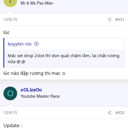
T
Mr & Ms Pac-Man
12/6/15
#431
lúc
boyyktn nói:
Mặc set drop 2slot thì dọn quái chậm lắm, lại chật rương
nữa @.@
lúc nào đập rương thi mac :v
oOLizaOo
O
Youtube Master Race
12/6/15
#432
Update :