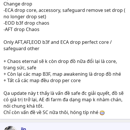
Change drop
-ECA drop core, accessory, safeguard remove set drop (
no longer drop set)
-EOD b3f drop chaos
-AFT drop Chaos
Only AFT,AFI,EOD b3f and ECA drop perfect core /
safeguard other
+ Chaos eternal sẽ k còn drop đồ nữa đổi lại là core,
trang sức, safe
+ Còn lại các map B3F, map awakening là drop đồ nhé
+ Tất cả các map đều drop per core
Qa update này t thấy là vấn đề safe đc giải quyết, đồ sẽ
có giá trị trở lại, AE đi farm đa dạng map k nhàm chán,
nói chung khá tốt.
Chỉ còn vấn đề về SC nữa thôi, hóng típ nhé
jip