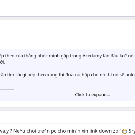
tiếp theo của thằng nhóc mình gặp trong Acedamy lần đầu ko? nó k
ới.
cần tìm cái gì tiếp theo xong thì đưa cái hộp cho nó thì nó sẽ unl
_______
Click to expand...
Chỉ mình với
va.y ? Ne^u choi tre^n pc cho min`h xin link down zoi'
.Sr