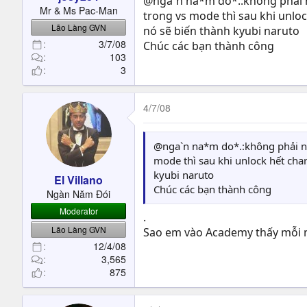
@nga`n na*m do*.:không phải n
t
Mr & Ms Pac-Man
trong vs mode thì sau khi unloc
e
Lão Làng GVN
nó sẽ biến thành kyubi naruto
r
3/7/08
Chúc các bạn thành công
103
3
4/7/08
@nga`n na*m do*.:không phải nó
mode thì sau khi unlock hết char
kyubi naruto
El Villano
Chúc các bạn thành công
Ngàn Năm Đói
Moderator
.
Lão Làng GVN
Sao em vào Academy thấy mỗi mộ
12/4/08
3,565
875