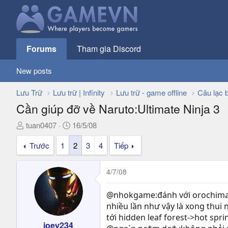
Forums
Tham gia Discord
New posts
Lưu Trữ
Lưu trữ | Infinity
Lưu trữ - game offline
Câu lạc 
Cần giúp đỡ về Naruto:Ultimate Ninja 3
T
N
tuan0407
16/5/08
h
g
Trước
1
2
3
4
Tiếp
r
à
e
y
a
g
4/7/08
d
ử
s
i
@nhokgame:đánh với orochimaru ở
t
nhiều lần như vậy là xong thui
a
tới hidden leaf forest->hot spr
r
joey234