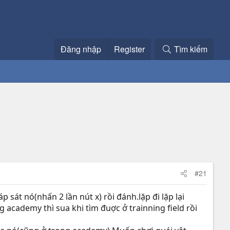
Đăng nhập
Register
Tìm kiếm
#21
sát nó(nhấn 2 lần nút x) rồi đánh.lặp đi lặp lại
academy thì sua khi tìm đuợc ở trainning field rồi