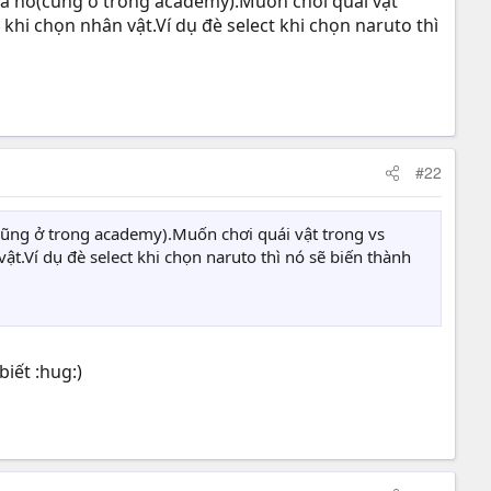
a nó(cũng ở trong academy).Muốn chơi quái vật
khi chọn nhân vật.Ví dụ đè select khi chọn naruto thì
#22
ũng ở trong academy).Muốn chơi quái vật trong vs
ật.Ví dụ đè select khi chọn naruto thì nó sẽ biến thành
iết :hug:)