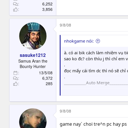
6,252
3,856
9/8/08
nhokgame nói:
à. có ai bik cách làm nhiệm vụ 
sasuke1212
sao ko đc? còn thíu j thì chỉ em v
Samus Aran the
.
Bounty Hunter
đọc mấy cái tìm dc thì nó sẽ chỉ 
13/5/08
.
6,372
___________Auto Merge_________
285
.
làm sao để lấy dc Hanabi vậy ? 
9/8/08
game nay` choi tre^n pc hay ps 