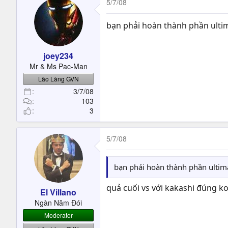
5/7/08
bạn phải hoàn thành phần ulti
joey234
Mr & Ms Pac-Man
Lão Làng GVN
3/7/08
103
3
5/7/08
bạn phải hoàn thành phần ultima
quả cuối vs với kakashi đúng k
El Villano
Ngàn Năm Đói
Moderator