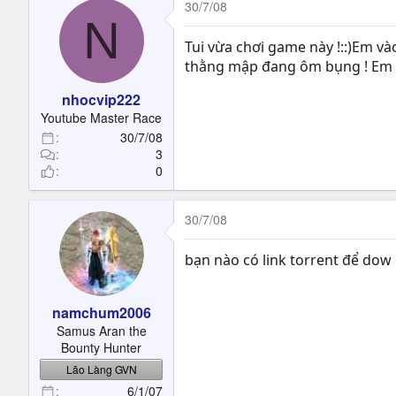
30/7/08
N
Tui vừa chơi game này !::)Em và
thằng mập đang ôm bụng ! Em chã
nhocvip222
Youtube Master Race
30/7/08
3
0
30/7/08
bạn nào có link torrent để dow 
namchum2006
Samus Aran the
Bounty Hunter
Lão Làng GVN
6/1/07