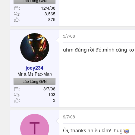
Lão Làng GVN
12/4/08
3,565
875
5/7/08
uhm đúng rồi đó.mình cũng ko b
joey234
Mr & Ms Pac-Man
Lão Làng GVN
3/7/08
103
3
9/7/08
T
Ôi, thanks nhiều lắm! :hug: