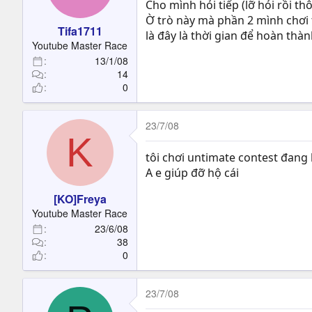
Cho mình hỏi tiếp (lỡ hỏi rồi thô
Ờ trò này mà phần 2 mình chơi t
Tifa1711
là đây là thời gian để hoàn thàn
Youtube Master Race
13/1/08
14
0
23/7/08
K
tôi chơi untimate contest đang b
A e giúp đỡ hộ cái
[KO]Freya
Youtube Master Race
23/6/08
38
0
23/7/08