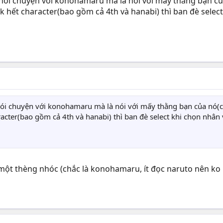
ói chuyện với konohamaru mà là nói với mấy thằng bạn củ
k hết character(bao gồm cả 4th và hanabi) thì ban đè select 
i chuyện với konohamaru mà là nói với mấy thằng bạn của nó(c
acter(bao gồm cả 4th và hanabi) thì ban đè select khi chọn nhân v
t thèng nhóc (chắc là konohamaru, ít đọc naruto nên ko b