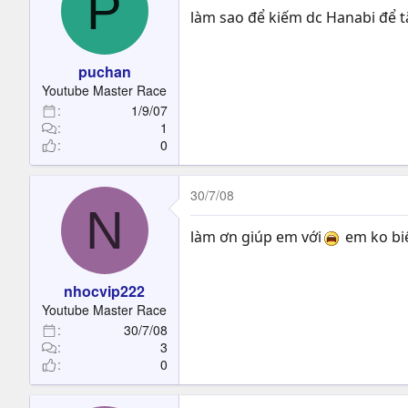
P
làm sao để kiếm dc Hanabi để t
puchan
Youtube Master Race
1/9/07
1
0
30/7/08
N
làm ơn giúp em với
em ko biế
nhocvip222
Youtube Master Race
30/7/08
3
0