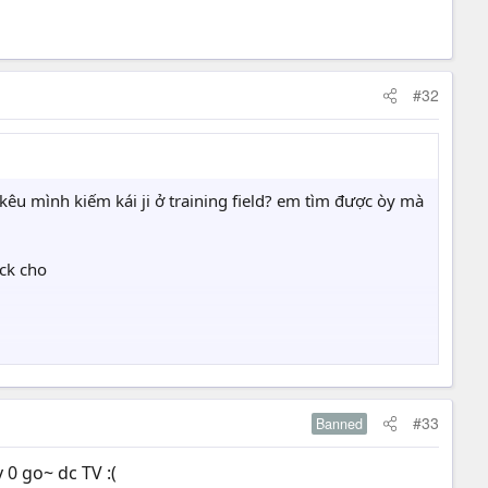
#32
êu mình kiếm kái ji ở training field? em tìm được òy mà
ock cho
#33
Banned
y 0 go~ dc TV :(