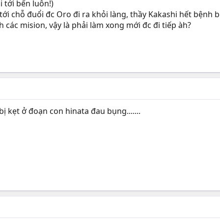
i tới bến luôn!)
ới chỗ đuổi đc Oro đi ra khỏi làng, thầy Kakashi hết bệnh b
h các mision, vậy là phải làm xong mới đc đi tiếp àh?
ị kẹt ở đoạn con hinata đau bụng.......