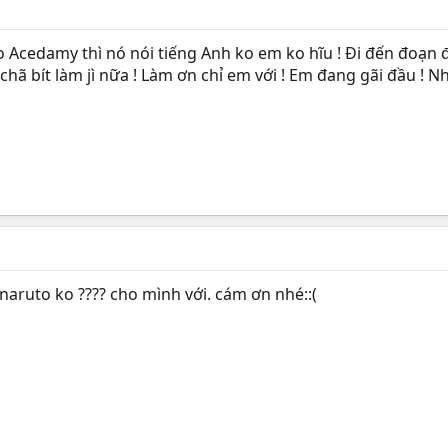
o Acedamy thì nó nói tiếng Anh ko em ko hĩu ! Đi đến đoạn 
 bít làm jì nữa ! Làm ơn chỉ em với ! Em đang gãi đầu ! Nhờ
naruto ko ???? cho mình với. cám ơn nhé::(