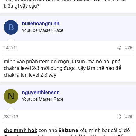
kiểu gì vậy cậu?
builehoangminh
B
Youtube Master Race
14/7/11
#75
mình vào phần item để chọn Jutsun. mà nó nói phải
chakra level 2-3 mới dùng được. vậy làm thế nào để
chakra lên level 2-3 vậy
nguyenthienson
N
Youtube Master Race
23/1/12
#76
cho mình hỏi:
con nhỏ
Shizune
kêu mình bắt cái gì đó