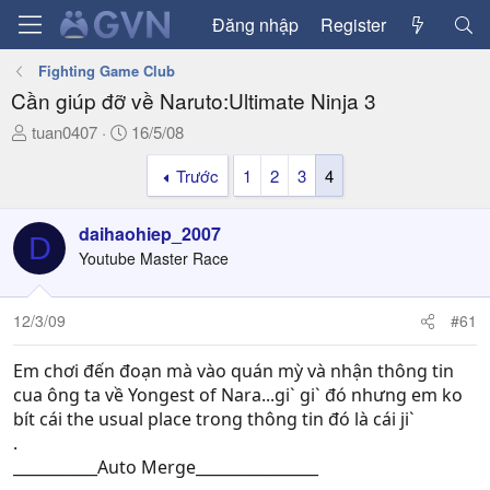
Đăng nhập
Register
Fighting Game Club
Cần giúp đỡ về Naruto:Ultimate Ninja 3
T
N
tuan0407
16/5/08
h
g
Trước
1
2
3
4
r
à
e
y
a
g
daihaohiep_2007
D
d
ử
Youtube Master Race
s
i
t
a
12/3/09
#61
r
t
Em chơi đến đoạn mà vào quán mỳ và nhận thông tin
e
cua ông ta về Yongest of Nara...gi` gi` đó nhưng em ko
r
bít cái the usual place trong thông tin đó là cái ji`
.
___________Auto Merge________________