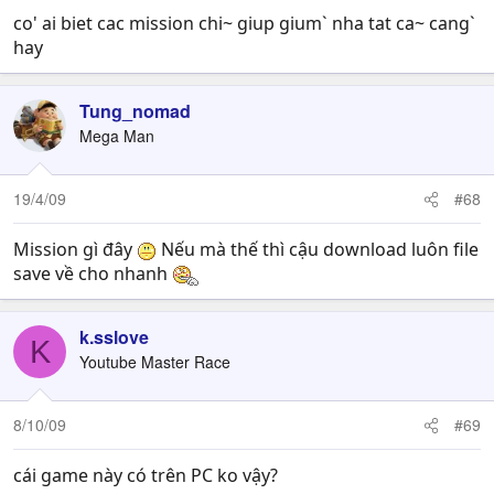
co' ai biet cac mission chi~ giup gium` nha tat ca~ cang`
hay
Tung_nomad
Mega Man
19/4/09
#68
Mission gì đây
Nếu mà thế thì cậu download luôn file
save về cho nhanh
k.sslove
K
Youtube Master Race
8/10/09
#69
cái game này có trên PC ko vậy?