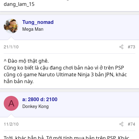
dang_lam_15
Tung_nomad
Mega Man
21/1/10
#73
^ Đào mộ thật ghê.
Cũng ko biết là cậu đang chơi bản nào vì ở trên PSP
cũng có game Naruto Ultimate Ninja 3 bản JPN, khác
hẳn bản này.
a: 2800 d: 2100
A
Donkey Kong
11/2/10
#74
Trời, khác hẳn hả. Tớ mới tính mua bản trên PSP. Khác