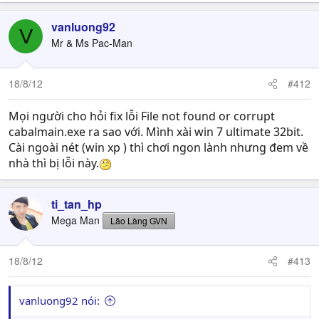
vanluong92
V
Mr & Ms Pac-Man
18/8/12
#412
Mọi người cho hỏi fix lỗi File not found or corrupt
cabalmain.exe ra sao với. Mình xài win 7 ultimate 32bit.
Cài ngoài nét (win xp ) thì chơi ngon lành nhưng đem về
nhà thì bị lỗi này.
ti_tan_hp
Mega Man
Lão Làng GVN
18/8/12
#413
vanluong92 nói: