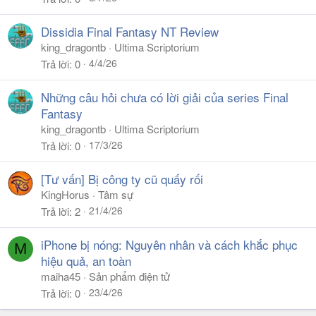
Dissidia Final Fantasy NT Review
king_dragontb
Ultima Scriptorium
4/4/26
Trả lời
0
Những câu hỏi chưa có lời giải của series Final
Fantasy
king_dragontb
Ultima Scriptorium
17/3/26
Trả lời
0
[Tư vấn] Bị công ty cũ quấy rối
KingHorus
Tâm sự
21/4/26
Trả lời
2
iPhone bị nóng: Nguyên nhân và cách khắc phục
M
hiệu quả, an toàn
maiha45
Sản phẩm điện tử
23/4/26
Trả lời
0