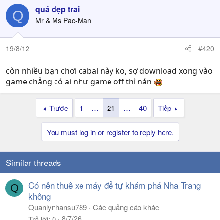
quá đẹp trai
Q
Mr & Ms Pac-Man
19/8/12
#420
còn nhiều bạn chơi cabal này ko, sợ download xong vào
game chẳng có ai như game off thì nản
Trước
1
…
21
…
40
Tiếp
You must log in or register to reply here.
Similar threads
Có nên thuê xe máy để tự khám phá Nha Trang
Q
không
Quanlynhansu789
Các quảng cáo khác
8/7/26
Trả lời
0