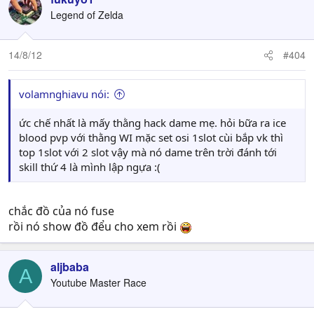
Legend of Zelda
14/8/12
#404
volamnghiavu nói:
ức chế nhất là mấy thằng hack dame mẹ. hỏi bữa ra ice
blood pvp với thằng WI mặc set osi 1slot cùi bắp vk thì
top 1slot với 2 slot vậy mà nó dame trên trời đánh tới
skill thứ 4 là mình lập ngựa :(
chắc đồ của nó fuse
rồi nó show đồ đểu cho xem rồi
aljbaba
A
Youtube Master Race