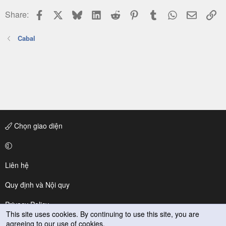
Facebook
X
Bluesky
LinkedIn
Reddit
Pinterest
Tumblr
WhatsApp
Email
Li
Share:
Cabal
Chọn giao diện
Liên hệ
Quy định và Nội quy
Privacy Policy
This site uses cookies. By continuing to use this site, you are
agreeing to our use of cookies.
Trợ giúp