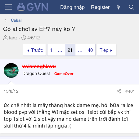
Đăng nhập
Register
Cabal
Có ai chơi sv EP7 này ko ?
T
N
fanz
4/6/12
h
g
Trước
1
…
21
…
40
Tiếp
r
à
e
y
a
g
volamnghiavu
d
ử
Dragon Quest
GameOver
s
i
t
a
13/8/12
#401
r
t
ức chế nhất là mấy thằng hack dame mẹ. hỏi bữa ra ice
e
blood pvp với thằng WI mặc set osi 1slot cùi bắp vk thì
r
top 1slot với 2 slot vậy mà nó dame trên trời đánh tới
skill thứ 4 là mình lập ngựa :(