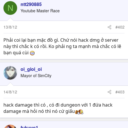
ntt290885
N
Youtube Master Race
13/8/12
#402
Phải coi lại bạn mặc đồ gì. Chứ nói hack dmg ở server
này thì chắc k có rồi. Ko phải ng ta mạnh mà chắc có lẽ
bạn quá cùi
oi_gioi_oi
Mayor of SimCity
14/8/12
#403
hack damage thì có , có đi dungeon với 1 đứa hack
damage mà hỏi nó thì nó cứ giấu
fukuyo1