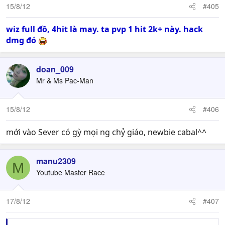
15/8/12
#405
wiz full đồ, 4hit là may. ta pvp 1 hit 2k+ này. hack
dmg đó
doan_009
Mr & Ms Pac-Man
15/8/12
#406
mới vào Sever có gỳ mọi ng chỷ giáo, newbie cabal^^
manu2309
M
Youtube Master Race
17/8/12
#407