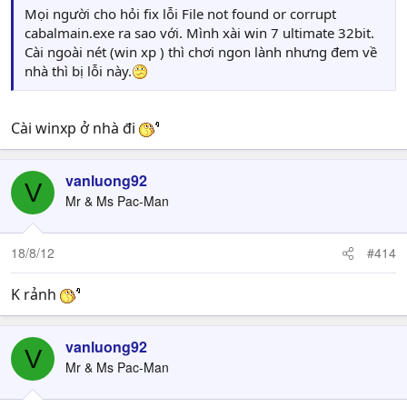
Mọi người cho hỏi fix lỗi File not found or corrupt
cabalmain.exe ra sao với. Mình xài win 7 ultimate 32bit.
Cài ngoài nét (win xp ) thì chơi ngon lành nhưng đem về
nhà thì bị lỗi này.
Cài winxp ở nhà đi
vanluong92
V
Mr & Ms Pac-Man
18/8/12
#414
K rảnh
vanluong92
V
Mr & Ms Pac-Man