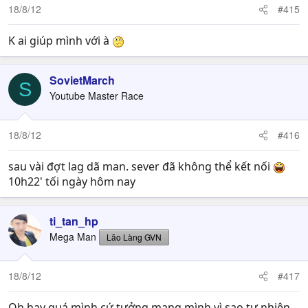
18/8/12
#415
K ai giúp mình với à
SovietMarch
S
Youtube Master Race
18/8/12
#416
sau vài đợt lag dã man. sever đã không thể kết nối
10h22' tối ngày hôm nay
ti_tan_hp
Mega Man
Lão Làng GVN
18/8/12
#417
Oh hay quá mình cứ tưởng mạng mình vì sao tự nhiên