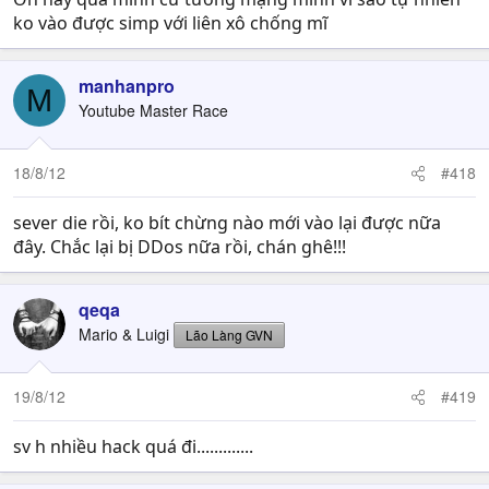
ko vào được simp với liên xô chống mĩ
manhanpro
M
Youtube Master Race
18/8/12
#418
sever die rồi, ko bít chừng nào mới vào lại được nữa
đây. Chắc lại bị DDos nữa rồi, chán ghê!!!
qeqa
Mario & Luigi
Lão Làng GVN
19/8/12
#419
sv h nhiều hack quá đi.............