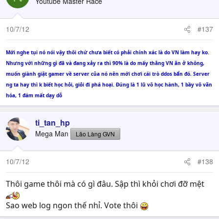
Youtube Master Race
10/7/12
#137
Mới nghe tụi nó nói vậy thôi chứ chưa biết có phải chính xác là do VN làm hay ko.
Nhưng với những gì đã và đang xảy ra thì 90% là do mấy thằng VN ăn ở không,
muốn giành giật gamer về server của nó nên mới chơi cái trò ddos bẩn đó. Server
ng ta hay thì k biết học hỏi, giỏi đi phá hoại. Đúng là 1 lũ vô học hành, 1 bầy vô văn
hóa, 1 đám mất dạy dỗ
ti_tan_hp
Mega Man
Lão Làng GVN
10/7/12
#138
Thôi game thôi mà có gì đâu. Sập thì khỏi chơi đỡ mệt
Sao web log ngon thế nhỉ. Vote thôi