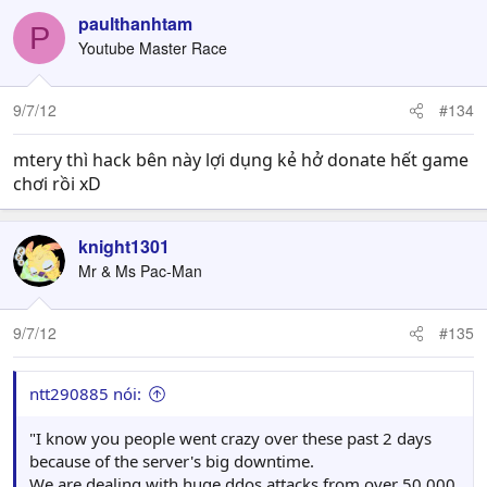
paulthanhtam
P
Youtube Master Race
9/7/12
#134
mtery thì hack bên này lợi dụng kẻ hở donate hết game
chơi rồi xD
knight1301
Mr & Ms Pac-Man
9/7/12
#135
ntt290885 nói:
"I know you people went crazy over these past 2 days
because of the server's big downtime.
We are dealing with huge ddos attacks from over 50.000