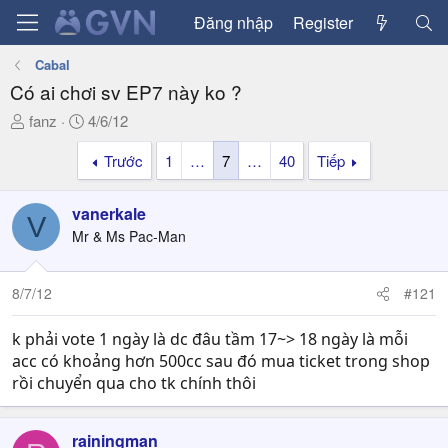
Đăng nhập
Register
Cabal
Có ai chơi sv EP7 này ko ?
T
N
fanz
4/6/12
h
g
Trước
1
…
7
…
40
Tiếp
r
à
e
y
a
g
vanerkale
V
d
ử
Mr & Ms Pac-Man
s
i
t
a
8/7/12
#121
r
t
k phải vote 1 ngày là dc đâu tầm 17~> 18 ngày là mỗi
e
acc có khoảng hơn 500cc sau đó mua ticket trong shop
r
rồi chuyển qua cho tk chính thôi
rainingman