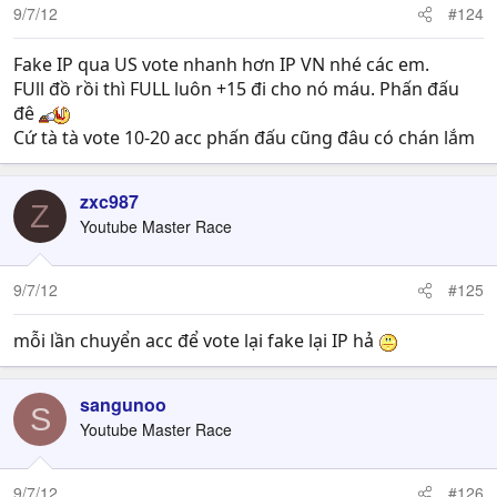
9/7/12
#124
Fake IP qua US vote nhanh hơn IP VN nhé các em.
FUll đồ rồi thì FULL luôn +15 đi cho nó máu. Phấn đấu
đê
Cứ tà tà vote 10-20 acc phấn đấu cũng đâu có chán lắm
zxc987
Z
Youtube Master Race
9/7/12
#125
mỗi lần chuyển acc để vote lại fake lại IP hả
sangunoo
S
Youtube Master Race
9/7/12
#126