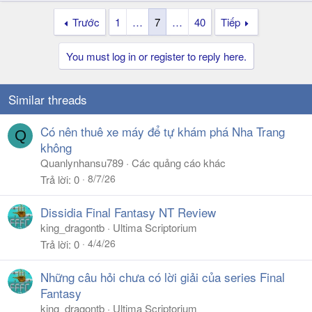
Trước
1
…
7
…
40
Tiếp
You must log in or register to reply here.
Similar threads
Có nên thuê xe máy để tự khám phá Nha Trang
Q
không
Quanlynhansu789
Các quảng cáo khác
8/7/26
Trả lời
0
Dissidia Final Fantasy NT Review
king_dragontb
Ultima Scriptorium
4/4/26
Trả lời
0
Những câu hỏi chưa có lời giải của series Final
Fantasy
king_dragontb
Ultima Scriptorium