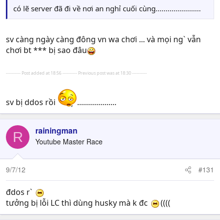
có lẽ server đã đi về nơi an nghỉ cuối cùng.......................
sv càng ngày càng đông vn wa chơi ... và mọi ng` vẫn
chơi bt *** bị sao đâu
---------- Post added at 18:56 ---------- Previous post was at 18:30 ----------
sv bị ddos rồi
....................
rainingman
R
Youtube Master Race
9/7/12
#131
đdos r`
tưởng bị lỗi LC thì dùng husky mà k đc
((((