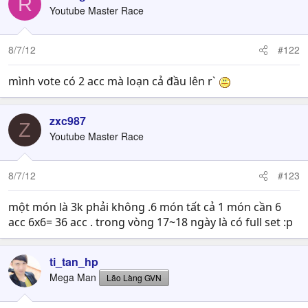
R
Youtube Master Race
8/7/12
#122
mình vote có 2 acc mà loạn cả đầu lên r`
zxc987
Z
Youtube Master Race
8/7/12
#123
một món là 3k phải không .6 món tất cả 1 món cần 6
acc 6x6= 36 acc . trong vòng 17~18 ngày là có full set :p
ti_tan_hp
Mega Man
Lão Làng GVN