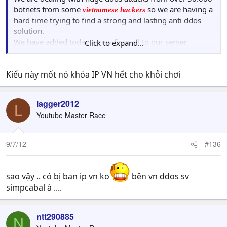
botnets from some
so we are having a
vietnamese hackers
hard time trying to find a strong and lasting anti ddos
solution.
We have added today a new firewall to our server
Click to expand...
protection and we will just see after 1-2 days if it has any
effect on defending our game!"
Kiểu này mốt nó khóa IP VN hết cho khỏi chơi
Nhục mặt chưa.
lagger2012
L
Youtube Master Race
9/7/12
#136
sao vậy .. có bị ban ip vn ko
bên vn ddos sv
simpcabal à ....
ntt290885
N