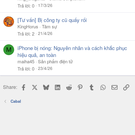
17/3/26
Trả lời
0
[Tư vấn] Bị công ty cũ quấy rối
KingHorus
Tâm sự
21/4/26
Trả lời
2
iPhone bị nóng: Nguyên nhân và cách khắc phục
M
hiệu quả, an toàn
maiha45
Sản phẩm điện tử
23/4/26
Trả lời
0
Facebook
X
Bluesky
LinkedIn
Reddit
Pinterest
Tumblr
WhatsApp
Email
Li
Share:
Cabal