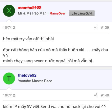
xuanha2122
X
Mr & Ms Pac-Man
GameOver
Lão Làng GVN
10/7/12
#139
bên mýtery vẫn off thì phải
đọc cái thông báo của nó mà thấy buồn vkl........mấy cha
VN
mình chạy sang sever nước ngoài rồi mà vẫn bị..
thelove92
T
Youtube Master Race
10/7/12
#140
kiếm IP mấy SV việt Send wa cho nó hack lại cho vui ^^