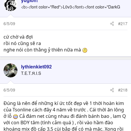
yugioh!
<b><font color="Red">L0v3</font><font color="DarkG
6/5/09
#217
cứ chờ và đợi
rồi nó cũng sẽ ra
nghe nói còn thằng ỷ thiên nữa mà
lythienkiet092
T.E.T.Я.I.S
6/5/09
#218
Đúng là nên để những kí ức tốt đẹp về 1 thời hoàn kim
của Tsonline cách đây 4 năm về trước . Cái thời ăn lông
ở lỗ
Cả đám net cùng nhau đi đánh bánh bao , lam Q
với con BDY tâm (tình cảm quá ) , rồi vào hầm đào
khoáng mix đồ cấp 3,5 cùi bắp để có mà mặc. Xong rồi