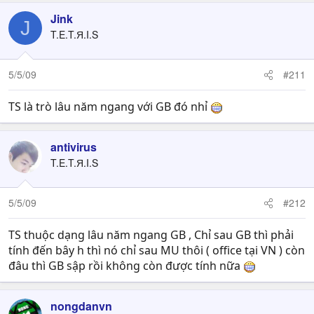
Jink
J
T.E.T.Я.I.S
5/5/09
#211
TS là trò lâu năm ngang với GB đó nhỉ
antivirus
T.E.T.Я.I.S
5/5/09
#212
TS thuộc dạng lâu năm ngang GB , Chỉ sau GB thì phải
tính đến bây h thì nó chỉ sau MU thôi ( office tại VN ) còn
đâu thì GB sập rồi không còn được tính nữa
nongdanvn