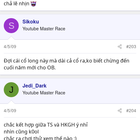
chả lẽ nhịn
Sikoku
S
Youtube Master Race
4/5/09
#203
Đợi cái cổ long này mà dài cả cổ ra,ko biết chừng đến
cuối năm mới cho OB.
Jedi_Dark
J
Youtube Master Race
4/5/09
#204
chắc kết hợp giữa TS và HKGH ý nhỉ
nhìn cũng k0ol
chắc ra chơi thử xem thế nào :)