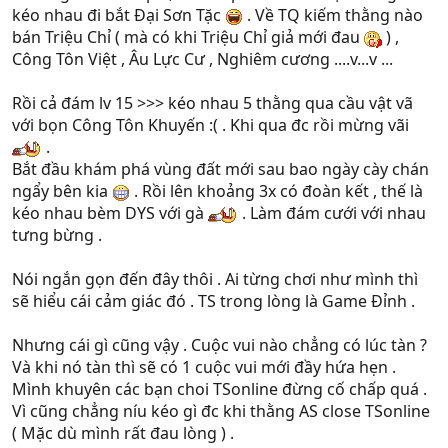
kéo nhau đi bắt Đại Sơn Tặc
. Về TQ kiếm thằng nào
bán Triệu Chỉ ( mà có khi Triệu Chỉ giả mới đau
) ,
Công Tôn Việt , Âu Lực Cư , Nghiêm cương ....v...v ...
Rồi cả đám lv 15 >>> kéo nhau 5 thằng qua cầu vật vã
với bọn Công Tôn Khuyến :( . Khi qua đc rồi mừng vãi
.
Bắt đầu khám phá vùng đất mới sau bao ngày cày chán
ngẩy bên kia
. Rồi lên khoảng 3x có đoàn kết , thế là
kéo nhau bèm DYS với gà
. Làm đám cưới với nhau
tưng bừng .
Nói ngắn gọn đến đây thôi . Ai từng chơi như mình thì
sẽ hiểu cái cảm giác đó . TS trong lòng là Game Đỉnh .
Nhưng cái gì cũng vậy . Cuộc vui nào chẳng có lúc tàn ?
Và khi nó tàn thì sẽ có 1 cuộc vui mới đầy hứa hẹn .
Mình khuyên các bạn choi TSonline đừng cố chấp quá .
Vì cũng chẳng níu kéo gì đc khi thằng AS close TSonline
( Mặc dù mình rất đau lòng ) .