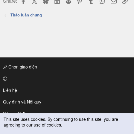
Share:
Thảo luận chung
Chọn giao diện
Liên hệ
Quy định và Nội quy
Privacy Policy
This site uses cookies. By continuing to use this site, you are
agreeing to our use of cookies.
Trợ giúp