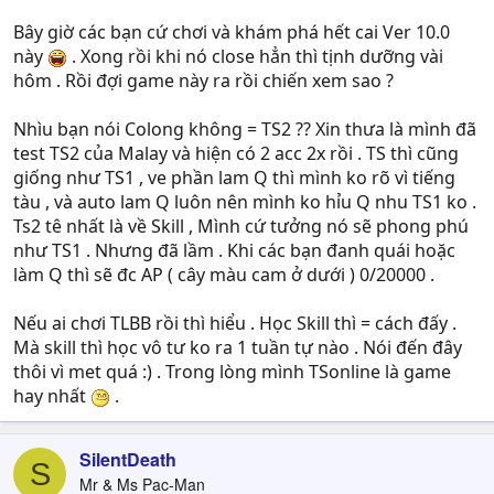
Bây giờ các bạn cứ chơi và khám phá hết cai Ver 10.0
này
. Xong rồi khi nó close hẳn thì tịnh dưỡng vài
hôm . Rồi đợi game này ra rồi chiến xem sao ?
Nhìu bạn nói Colong không = TS2 ?? Xin thưa là mình đã
test TS2 của Malay và hiện có 2 acc 2x rồi . TS thì cũng
giống như TS1 , ve phần lam Q thì mình ko rõ vì tiếng
tàu , và auto lam Q luôn nên mình ko hỉu Q nhu TS1 ko .
Ts2 tê nhất là về Skill , Mình cứ tưởng nó sẽ phong phú
như TS1 . Nhưng đã lầm . Khi các bạn đanh quái hoặc
làm Q thì sẽ đc AP ( cây màu cam ở dưới ) 0/20000 .
Nếu ai chơi TLBB rồi thì hiểu . Học Skill thì = cách đấy .
Mà skill thì học vô tư ko ra 1 tuần tự nào . Nói đến đây
thôi vì met quá :) . Trong lòng mình TSonline là game
hay nhất
.
SilentDeath
S
Mr & Ms Pac-Man