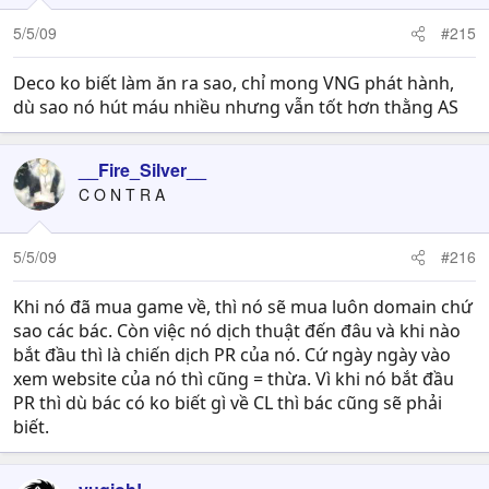
5/5/09
#215
Deco ko biết làm ăn ra sao, chỉ mong VNG phát hành,
dù sao nó hút máu nhiều nhưng vẫn tốt hơn thằng AS
__Fire_Silver__
C O N T R A
5/5/09
#216
Khi nó đã mua game về, thì nó sẽ mua luôn domain chứ
sao các bác. Còn việc nó dịch thuật đến đâu và khi nào
bắt đầu thì là chiến dịch PR của nó. Cứ ngày ngày vào
xem website của nó thì cũng = thừa. Vì khi nó bắt đầu
PR thì dù bác có ko biết gì về CL thì bác cũng sẽ phải
biết.