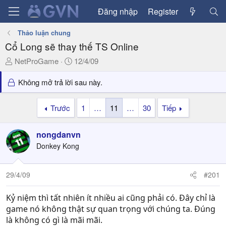
Đăng nhập
Register
Thảo luận chung
Cổ Long sẽ thay thế TS Online
T
N
NetProGame
12/4/09
h
g
r
à
Không mở trả lời sau này.
e
y
a
g
Trước
1
…
11
…
30
Tiếp
d
ử
s
i
nongdanvn
t
a
Donkey Kong
r
t
29/4/09
#201
e
r
Kỷ niệm thì tất nhiên ít nhiều ai cũng phải có. Đây chỉ là
game nó không thật sự quan trọng với chúng ta. Đúng
là không có gì là mãi mãi.