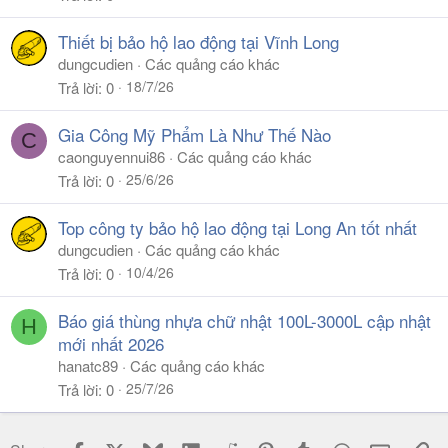
Thiết bị bảo hộ lao động tại Vĩnh Long
dungcudien
Các quảng cáo khác
18/7/26
Trả lời
0
Gia Công Mỹ Phẩm Là Như Thế Nào
C
caonguyennui86
Các quảng cáo khác
25/6/26
Trả lời
0
Top công ty bảo hộ lao động tại Long An tốt nhất
dungcudien
Các quảng cáo khác
10/4/26
Trả lời
0
Báo giá thùng nhựa chữ nhật 100L-3000L cập nhật
H
mới nhất 2026
hanatc89
Các quảng cáo khác
25/7/26
Trả lời
0
Facebook
X
Bluesky
LinkedIn
Reddit
Pinterest
Tumblr
WhatsApp
Email
Li