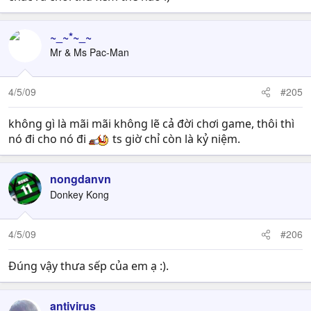
~_~*~_~
Mr & Ms Pac-Man
4/5/09
#205
không gì là mãi mãi không lẽ cả đời chơi game, thôi thì
nó đi cho nó đi
ts giờ chỉ còn là kỷ niệm.
nongdanvn
Donkey Kong
4/5/09
#206
Đúng vậy thưa sếp của em ạ :).
antivirus