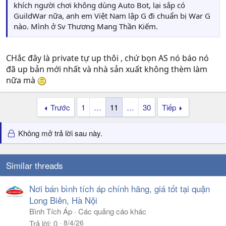
khích người chơi không dùng Auto Bot, lại sắp có
GuildWar nữa, anh em Việt Nam lập G đi chuẩn bị War G
nào. Mình ở Sv Thương Mang Thần Kiếm.
CHắc đây là private tự up thôi , chứ bọn AS nó báo nó
đã up bản mới nhất và nhà sản xuất không thèm làm
nữa mà
Trước
1
…
11
…
30
Tiếp
Không mở trả lời sau này.
Similar threads
Nơi bán bình tích áp chính hãng, giá tốt tại quận
Long Biên, Hà Nội
Bình Tích Áp
Các quảng cáo khác
8/4/26
Trả lời
0