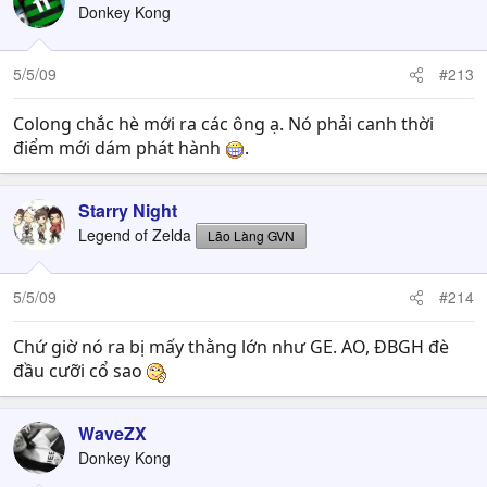
Donkey Kong
5/5/09
#213
Colong chắc hè mới ra các ông ạ. Nó phải canh thời
điểm mới dám phát hành
.
Starry Night
Legend of Zelda
Lão Làng GVN
5/5/09
#214
Chứ giờ nó ra bị mấy thằng lớn như GE. AO, ĐBGH đè
đầu cưỡi cổ sao
WaveZX
Donkey Kong