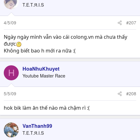
T.E.T.Я.I.S
4/5/09
#207
Ngày ngày mình vẫn vào cái colong.vn mà chưa thấy
được
Không biết bao h mới ra nữa :(
HoaNhuKhuyet
H
Youtube Master Race
5/5/09
#208
hok bik làm ăn thế nào mà chậm rì :(
VanThanh99
T.E.T.Я.I.S