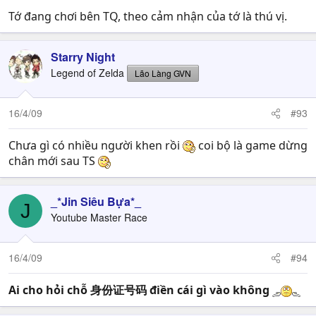
Tớ đang chơi bên TQ, theo cảm nhận của tớ là thú vị.
Starry Night
Legend of Zelda
Lão Làng GVN
16/4/09
#93
Chưa gì có nhiều người khen rồi
coi bộ là game dừng
chân mới sau TS
_*Jin Siêu Bựa*_
J
Youtube Master Race
16/4/09
#94
Ai cho hỏi chỗ 身份证号码 điền cái gì vào không