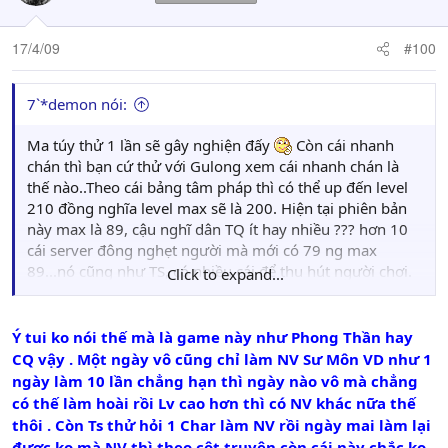
17/4/09
#100
7`*demon nói:
Ma túy thử 1 lần sẽ gây nghiện đấy
Còn cái nhanh
chán thì bạn cứ thử với Gulong xem cái nhanh chán là
thế nào..Theo cái bảng tâm pháp thì có thể up đến level
210 đồng nghĩa level max sẽ là 200. Hiện tại phiên bản
này max là 89, cậu nghĩ dân TQ ít hay nhiều ??? hơn 10
cái server đông nghẹt người mà mới có 79 ng max
89...nó cũng như TS, có nhiều cái để thu hút người chơi.
Click to expand...
Exp từ Q chỉ là phụ trợ 1 phần nhỏ thôi. Với level thấp thì
nó quý chứ lên lvl cao nó chẳng xi nhê gì cả...:(
Ý tui ko nói thế mà là game này như Phong Thần hay
CQ vậy . Một ngày vô cũng chỉ làm NV Sư Môn VD như 1
ngày làm 10 lần chẳng hạn thì ngày nào vô mà chẳng
có thế làm hoài rồi Lv cao hơn thì có NV khác nữa thế
thôi . Còn Ts thử hỏi 1 Char làm NV rồi ngày mai làm lại
được ko mà NV thì theo cột truyện còn cái này chắc ko