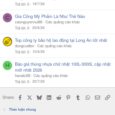
18/7/26
Trả lời
0
Gia Công Mỹ Phẩm Là Như Thế Nào
C
caonguyennui86
Các quảng cáo khác
25/6/26
Trả lời
0
Top công ty bảo hộ lao động tại Long An tốt nhất
dungcudien
Các quảng cáo khác
10/4/26
Trả lời
0
Báo giá thùng nhựa chữ nhật 100L-3000L cập nhật
H
mới nhất 2026
hanatc89
Các quảng cáo khác
25/7/26
Trả lời
0
Facebook
X
Bluesky
LinkedIn
Reddit
Pinterest
Tumblr
WhatsApp
Email
Li
Share:
Thảo luận chung