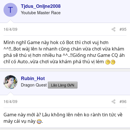
Tjdus_Onljne2008
T
Youtube Master Race
16/4/09
#95
Mình nghĩ Game này hok có Bot thì chơi vuj hơn
^^!!..Bot wàj lên lv nhanh cũng chán vừa chơi vừa khám
phá sẽ thú vị hơn nhiều ha ^^..!!Giống như Game CQ áh
chĩ có Auto..vừa chơi vừa khám phá thú vị lém
Rubin_Hot
Dragon Quest
Lão Làng GVN
16/4/09
#96
Game này mới à? Lâu không lên nên ko rành tin tức về
máy cái vụ này
.