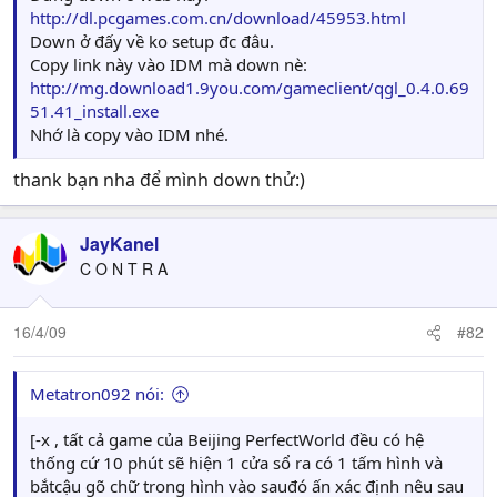
http://dl.pcgames.com.cn/download/45953.html
Down ở đấy về ko setup đc đâu.
Copy link này vào IDM mà down nè:
http://mg.download1.9you.com/gameclient/qgl_0.4.0.69
51.41_install.exe
Nhớ là copy vào IDM nhé.
thank bạn nha để mình down thử:)
JayKanel
C O N T R A
16/4/09
#82
Metatron092 nói:
[-x , tất cả game của Beijing PerfectWorld đều có hệ
thống cứ 10 phút sẽ hiện 1 cửa sổ ra có 1 tấm hình và
bắtcậu gõ chữ trong hình vào sauđó ấn xác định nêu sau