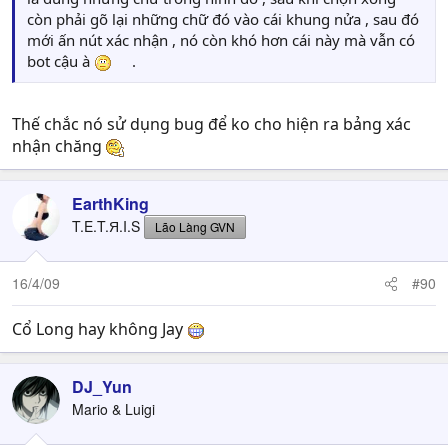
còn phải gõ lại những chữ đó vào cái khung nửa , sau đó
mới ấn nút xác nhận , nó còn khó hơn cái này mà vẫn có
bot cậu à
.
Thế chắc nó sử dụng bug để ko cho hiện ra bảng xác
nhận chăng
EarthKing
T.E.T.Я.I.S
Lão Làng GVN
16/4/09
#90
Cổ Long hay không Jay
DJ_Yun
Mario & Luigi