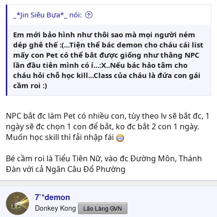
_*Jin Siêu Bựa*_ nói:
Em mới bảo hình như thôi sao mà mọi người ném
dép ghê thế :(...Tiện thể bác demon cho cháu cái list
mấy con Pet có thể bắt được giống như thằng NPC
lần đầu tiên mình có í...:X..Nếu bác hảo tâm cho
cháu hỏi chỗ học kill...Class của cháu là đứa con gái
cầm roi :)
NPC bắt đc làm Pet có nhiều con, tùy theo lv sẽ bắt đc, 1
ngày sẽ đc chọn 1 con để bắt, ko đc bắt 2 con 1 ngày.
Muốn học skill thì fải nhập fái
Bé cầm roi là Tiểu Tiên Nữ, vào đc Đường Môn, Thánh
Đàn với cả Ngân Câu Đổ Phường
7`*demon
Donkey Kong
Lão Làng GVN