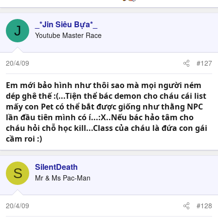
_*Jin Siêu Bựa*_
J
Youtube Master Race
20/4/09
#127
Em mới bảo hình như thôi sao mà mọi người ném
dép ghê thế :(...Tiện thể bác demon cho cháu cái list
mấy con Pet có thể bắt được giống như thằng NPC
lần đầu tiên mình có í...:X..Nếu bác hảo tâm cho
cháu hỏi chỗ học kill...Class của cháu là đứa con gái
cầm roi :)
SilentDeath
S
Mr & Ms Pac-Man
20/4/09
#128