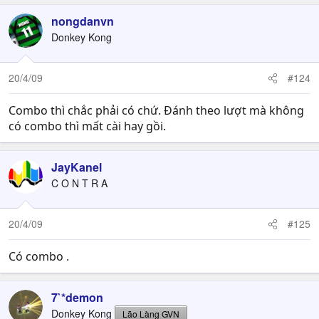
nongdanvn
Donkey Kong
20/4/09
#124
Combo thì chắc phải có chứ. Đánh theo lượt mà không
có combo thì mất cài hay gồi.
JayKanel
C O N T R A
20/4/09
#125
Có combo .
7`*demon
Donkey Kong
Lão Làng GVN