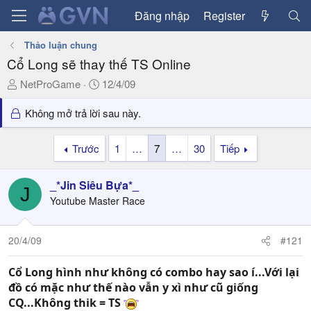
Đăng nhập
Register
Thảo luận chung
Cổ Long sẽ thay thế TS Online
T
N
NetProGame
12/4/09
h
g
r
à
Không mở trả lời sau này.
e
y
a
g
Trước
1
…
7
…
30
Tiếp
d
ử
s
i
_*Jin Siêu Bựa*_
t
J
a
Youtube Master Race
r
t
20/4/09
#121
e
r
Cổ Long hình như không có combo hay sao í...Với lại
đồ có mặc như thế nào vẫn y xì như cũ giống
CQ...Không thik = TS