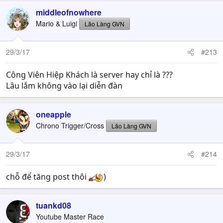
middleofnowhere
Mario & Luigi
Lão Làng GVN
29/3/17
#213
Công Viên Hiệp Khách là server hay chỉ là ???
Lâu lắm không vào lại diễn đàn
oneapple
Chrono Trigger/Cross
Lão Làng GVN
29/3/17
#214
chỗ để tăng post thôi
)
tuankd08
Youtube Master Race