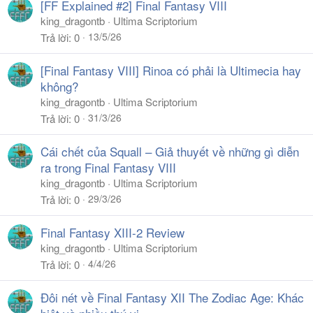
[FF Explained #2] Final Fantasy VIII
king_dragontb
Ultima Scriptorium
13/5/26
Trả lời
0
[Final Fantasy VIII] Rinoa có phải là Ultimecia hay
không?
king_dragontb
Ultima Scriptorium
31/3/26
Trả lời
0
Cái chết của Squall – Giả thuyết về những gì diễn
ra trong Final Fantasy VIII
king_dragontb
Ultima Scriptorium
29/3/26
Trả lời
0
Final Fantasy XIII-2 Review
king_dragontb
Ultima Scriptorium
4/4/26
Trả lời
0
Đôi nét về Final Fantasy XII The Zodiac Age: Khác