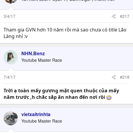
3/4/17
#217
Tham gia GVN hơn 10 năm rồi mà sao chưa có title Lão
Làng nhỉ :v
NHN.Benz
Youtube Master Race
7/4/17
#218
Trời ạ toàn mấy gương mặt quen thuộc của mấy
năm trước ,h chắc sắp ăn nhan đến nơi rồi
vietxaitrinhta
Youtube Master Race