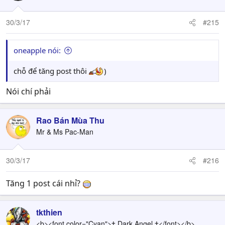
30/3/17
#215
oneapple nói:
chỗ để tăng post thôi
)
Nói chí phải
Rao Bán Mùa Thu
Mr & Ms Pac-Man
30/3/17
#216
Tăng 1 post cái nhỉ?
tkthien
<b><font color="Cyan">† Dark Angel †</font></b>