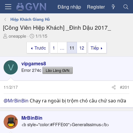
Đăng nhập
Register
Hiệp Khách Giang Hồ
[Công Viên Hiệp Khách] _Đinh Dậu 2017_
T
N
oneapple
1/1/15
h
g
Trước
1
…
11
12
Tiếp
r
à
e
y
a
g
vipgames8
V
d
ử
Error 274c
Lão Làng GVN
s
i
t
a
11/2/17
#201
r
t
@MrBinBin
Chạy ra ngoài bị trộm chó câu chứ sao nữa
e
r
MrBinBin
<b style="color:#FFFE00">Generalissimus</b>