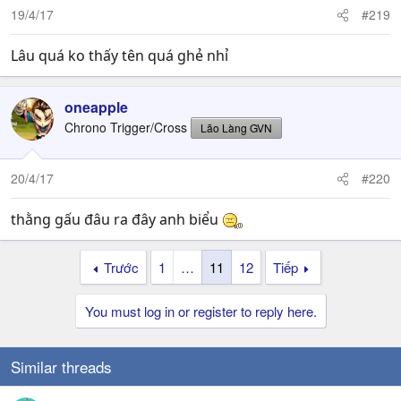
19/4/17
#219
Lâu quá ko thấy tên quá ghẻ nhỉ
oneapple
Chrono Trigger/Cross
Lão Làng GVN
20/4/17
#220
thằng gấu đâu ra đây anh biểu
Trước
1
…
11
12
Tiếp
You must log in or register to reply here.
Similar threads