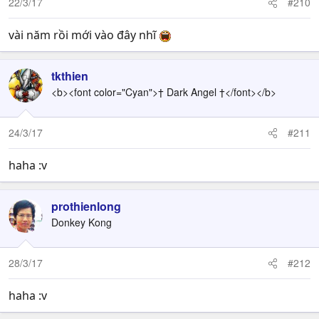
22/3/17
#210
s
:
vài năm rồi mới vào đây nhĩ
tkthien
<b><font color="Cyan">† Dark Angel †</font></b>
24/3/17
#211
haha :v
prothienlong
Donkey Kong
28/3/17
#212
haha :v