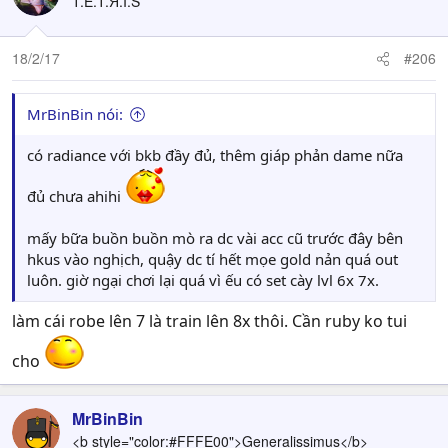
T.E.T.Я.I.S
18/2/17
#206
MrBinBin nói:
có radiance với bkb đầy đủ, thêm giáp phản dame nữa
đủ chưa ahihi
mấy bữa buồn buồn mò ra dc vài acc cũ trước đây bên
hkus vào nghịch, quậy dc tí hết mọe gold nản quá out
luôn. giờ ngại chơi lại quá vì ếu có set cày lvl 6x 7x.
làm cái robe lên 7 là train lên 8x thôi. Cần ruby ko tui
cho
MrBinBin
<b style="color:#FFFE00">Generalissimus</b>