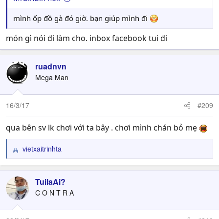
mình ốp đồ gà đó giờ. bạn giúp mình đi
món gì nói đi làm cho. inbox facebook tui đi
ruadnvn
Mega Man
16/3/17
#209
qua bên sv lk chơi với ta bây . chơi mình chán bỏ mẹ
vietxaitrinhta
R
e
a
c
TuilaAi?
t
C O N T R A
i
o
n