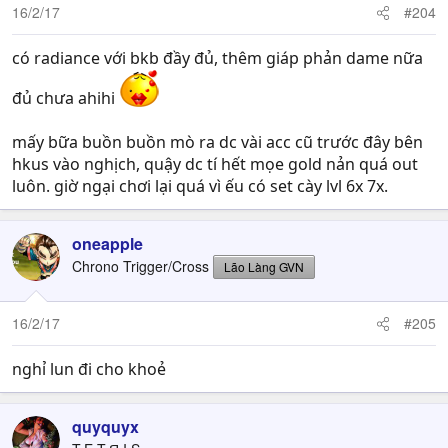
16/2/17
#204
có radiance với bkb đầy đủ, thêm giáp phản dame nữa
đủ chưa ahihi
mấy bữa buồn buồn mò ra dc vài acc cũ trước đây bên
hkus vào nghịch, quậy dc tí hết mọe gold nản quá out
luôn. giờ ngại chơi lại quá vì ếu có set cày lvl 6x 7x.
oneapple
Chrono Trigger/Cross
Lão Làng GVN
16/2/17
#205
nghỉ lun đi cho khoẻ
quyquyx