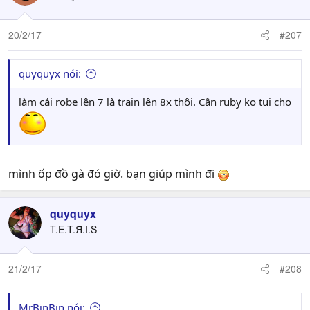
20/2/17
#207
quyquyx nói:
làm cái robe lên 7 là train lên 8x thôi. Cần ruby ko tui cho
mình ốp đồ gà đó giờ. bạn giúp mình đi
quyquyx
T.E.T.Я.I.S
21/2/17
#208
MrBinBin nói: