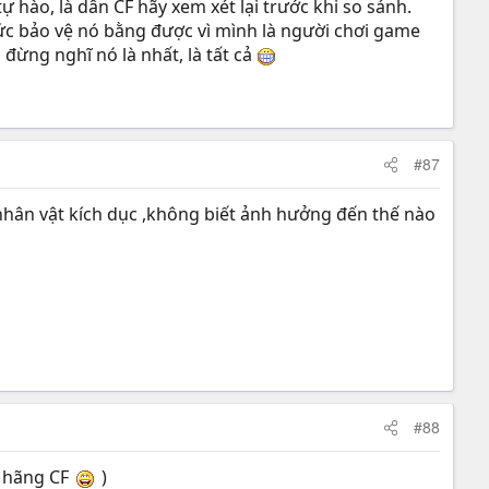
ự hào, là dân CF hãy xem xét lại trước khi so sánh.
sức bảo vệ nó bằng được vì mình là người chơi game
đừng nghĩ nó là nhất, là tất cả
#87
 nhân vật kích dục ,không biết ảnh hưởng đến thế nào
#88
 hãng CF
)