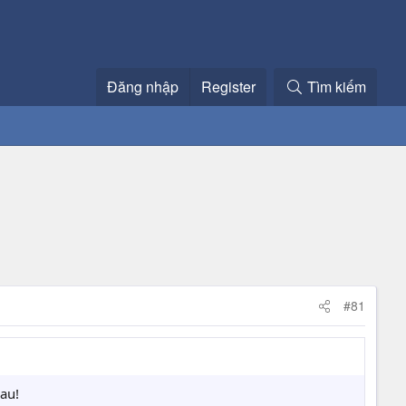
Đăng nhập
Register
Tìm kiếm
#81
au!