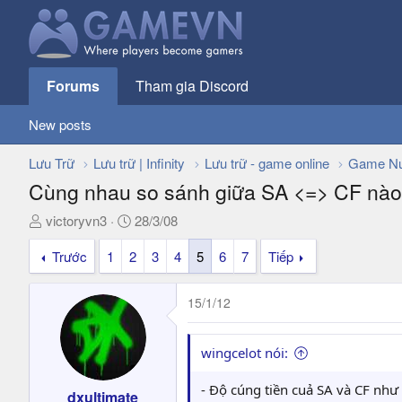
Forums
Tham gia Discord
New posts
Lưu Trữ
Lưu trữ | Infinity
Lưu trữ - game online
Game Nư
Cùng nhau so sánh giữa SA <=> CF nào!
T
N
victoryvn3
28/3/08
h
g
Trước
1
2
3
4
5
6
7
Tiếp
r
à
e
y
a
g
15/1/12
d
ử
s
i
t
wingcelot nói:
a
r
- Độ cúng tiền cuả SA và CF như
dxultimate