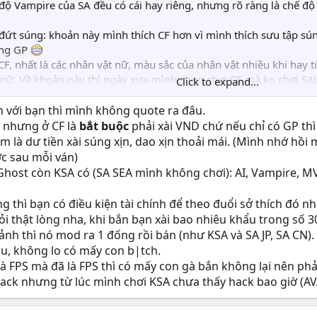
độ Vampire của SA đều có cái hay riêng, nhưng rõ ràng là chế đ
a đứt súng: khoản này mình thích CF hơn vì mình thích sưu tập s
ằng GP
CF, nhất là các nhân vật nữ, màu sắc của nhân vật nhiều khi hay 
t nữ. Về khoản này thì ngày xưa mình chọn chơi CF mà ko chơi SAV
Click to expand...
FVN tuy là game FPS duy nhất ở VN nhưng mức độ cheat, glitch qu
 toàn đứa mất dạy, hơi tí là chửi bậy, ít có tính đồng đội nếu chơ
 với bạn thì mình không quote ra đâu.
chuyện cũng ko có nhiều trẻ trâu, tính đồng đội cao hơn.
u nhưng ở CF là
bắt buộc
phải xài VND chứ nếu chỉ có GP thì 
 là dư tiền xài súng xịn, dao xịn thoải mái. (Mình nhớ hồi 
c sau mỗi ván)
 Ghost còn KSA có (SA SEA mình không chơi): AI, Vampire, M
 thì bạn có điều kiện tài chính để theo đuổi sở thích đó n
i thật lòng nha, khi bắn bạn xài bao nhiêu khẩu trong số 3
rảnh thì nó mod ra 1 đống rồi bán (như KSA và SA JP, SA CN).
u, không lo có mấy con b|tch.
 là FPS mà đã là FPS thì có mấy con gà bắn không lại nên phải
ack nhưng từ lúc mình chơi KSA chưa thấy hack bao giờ (AVA