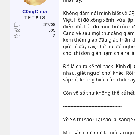
nhân ấy.
_C0ngChua_
Không dám nói mình biết về CF,
T.E.T.Я.I.S
Việt. Hồi đó xông xênh, vừa lập
3/7/09
điểm đó. Lúc đó mọi thứ còn sơ 
503
Càng về sau mọi thứ càng giảm.
3
kèm thêm giáp đầu giáp thân khi
giờ thì đầy rẫy, chứ hồi đó nghe
chơi thì đơn giản, tạm chia ra 
Đó là chưa kể tới hack. Kinh dị.
nhau, giết người chơi khác. Rồi
sập sệ, không hiểu còn chơi ha
Còn vô số thứ không thể kể hế
---------------------------------------
Về SA thì sao? Tại sao lại sang S
Một sân chơi mới lạ, nếu ai ngó