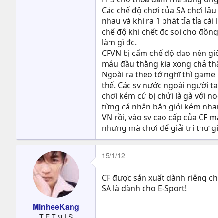
Các chế độ chơi của SA chơi lâ
nhau và khi ra 1 phát tỉa tỉa cá
chế độ khi chết đc soi cho đồng 
làm gì đc.
CFVN bị cấm chế độ dao nên giờ 
máu đầu thằng kia xong chả thấ
Ngoài ra theo tớ nghĩ thì game
thế. Các sv nước ngoài người ta
chơi kém cứ bị chửi là gà với n
từng cá nhân bắn giỏi kém nhau 
VN rồi, vào sv cao cấp của CF m
nhưng mà chơi để giải trí thư gi
15/1/12
CF được sản xuất dành riêng ch
SA là dành cho E-Sport!
MinheeKang
T.E.T.Я.I.S