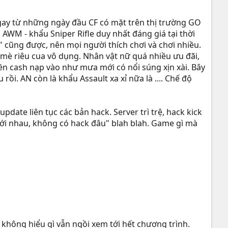
ngay từ những ngày đầu CF có mặt trên thị trường GO
c AWM - khẩu Sniper Rifle duy nhất đáng giá tại thời
" cũng được, nên mọi người thích chơi và chơi nhiều.
 mè riêu cua vô dụng. Nhân vật nữ quá nhiều ưu đãi,
iền cash nạp vào như mưa mới có nổi súng xịn xài. Bây
rồi. AN còn là khẩu Assault xa xỉ nữa là .... Chế độ
pdate liên tục các bản hack. Server trì trệ, hack kick
 với nhau, không có hack đâu" blah blah. Game gì mà
 không hiểu gì vẫn ngồi xem tới hết chương trình.