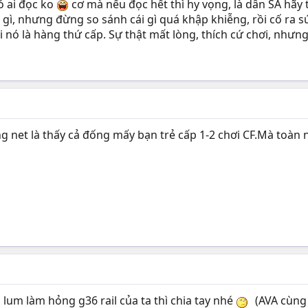
có ai đọc ko
cơ mà nếu đọc hết thì hy vọng, là dân SA hãy t
e gì, nhưng đừng so sánh cái gì quá khập khiễng, rồi cố ra 
ó là hàng thứ cấp. Sự thật mất lòng, thích cứ chơi, nhưng 
ng net là thấy cả đống mấy bạn trẻ cấp 1-2 chơi CF.Mà toàn
 lum làm hỏng g36 rail của ta thì chia tay nhé
(AVA cùng