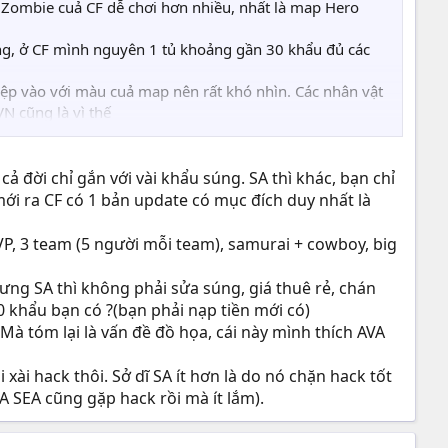
ộ Zombie cuả CF dễ chơi hơn nhiều, nhất là map Hero
úng, ở CF mình nguyên 1 tủ khoảng gần 30 khẩu đủ các
tiệp vào với màu cuả map nên rất khó nhìn. Các nhân vật
N cũng là vì thế
á nhiều, dù có thích CF đến mâý cũng ko thể nào chơi
i ở sv ngoài (không tính chuyện war clan). Dân SA chơi ít
cả đời chỉ gắn với vài khẩu súng. SA thì khác, bạn chỉ
mới ra CF có 1 bản update có mục đích duy nhất là
VP, 3 team (5 người mỗi team), samurai + cowboy, big
hưng SA thì không phải sửa súng, giá thuê rẻ, chán
0 khẩu bạn có ?(bạn phải nạp tiền mới có)
 Mà tóm lại là vấn đề đồ họa, cái này mình thích AVA
 xài hack thôi. Sở dĩ SA ít hơn là do nó chặn hack tốt
 SEA cũng gặp hack rồi mà ít lắm).