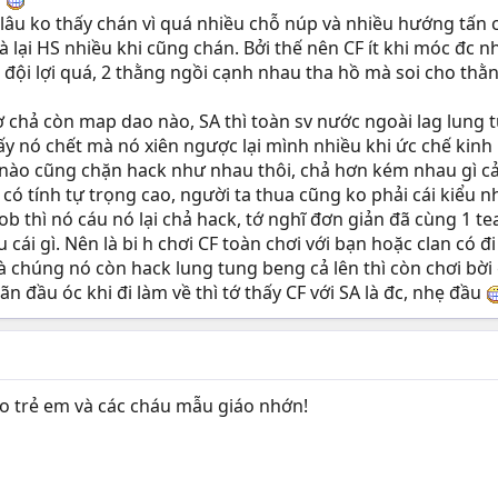
u lâu ko thấy chán vì quá nhiều chỗ núp và nhiều hướng tấn
i là lại HS nhiều khi cũng chán. Bởi thế nên CF ít khi móc đ
đội lợi quá, 2 thằng ngồi cạnh nhau tha hồ mà soi cho thằng 
chả còn map dao nào, SA thì toàn sv nước ngoài lag lung tu
y nó chết mà nó xiên ngược lại mình nhiều khi ức chế kinh 
 nào cũng chặn hack như nhau thôi, chả hơn kém nhau gì cả
 có tính tự trọng cao, người ta thua cũng ko phải cái kiểu
oob thì nó cáu nó lại chả hack, tớ nghĩ đơn giản đã cùng 1 t
cái gì. Nên là bi h chơi CF toàn chơi với bạn hoặc clan có 
à chúng nó còn hack lung tung beng cả lên thì còn chơi bời 
ãn đầu óc khi đi làm về thì tớ thấy CF với SA là đc, nhẹ đầu
o trẻ em và các cháu mẫu giáo nhớn!