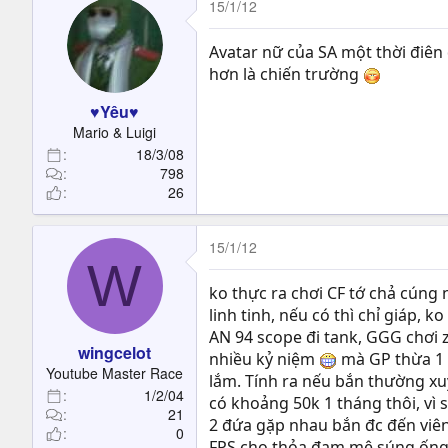
15/1/12
Avatar nữ của SA một thời điên 
hơn là chiến trường
♥Yêu♥
Mario & Luigi
18/3/08
798
26
15/1/12
W
ko thực ra chơi CF tớ chả cúng 
linh tinh, nếu có thì chỉ giáp,
AN 94 scope đi tank, GGG chơi z
wingcelot
nhiều kỷ niệm
mà GP thừa 1 
Youtube Master Race
lắm. Tính ra nếu bắn thường xu
1/2/04
có khoảng 50k 1 tháng thôi, vì 
21
2 đứa gặp nhau bắn đc đến viên 
0
FPS cho thỏa đam mê súng ốn