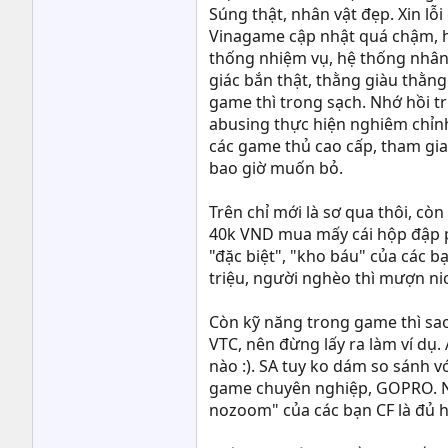
Súng thật, nhân vật đẹp. Xin lỗ
Vinagame cập nhật quá chậm, họ 
thống nhiệm vụ, hệ thống nhân 
giác bắn thật, thằng giàu thằn
game thì trong sạch. Nhớ hồi tr
abusing thực hiện nghiêm chỉnh,
các game thủ cao cấp, tham gi
bao giờ muốn bỏ.
Trên chỉ mới là sơ qua thôi, còn
40k VND mua mấy cái hộp đập po
"đặc biệt", "kho báu" của các bạ
triệu, người nghèo thì mượn nic
Còn kỹ năng trong game thì sao
VTC, nên đừng lấy ra làm ví dụ
nào :). SA tuy ko dám so sánh vớ
game chuyên nghiệp, GOPRO. Nói
nozoom" của các bạn CF là đủ hi