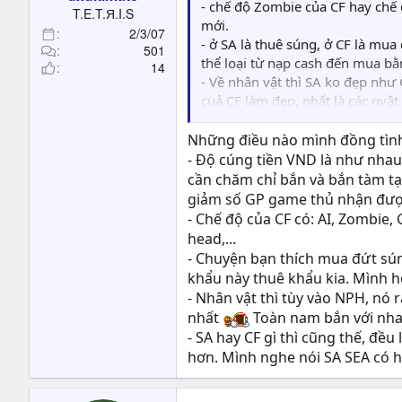
t
- chế độ Zombie của CF hay chế 
T.E.T.Я.I.S
e
mới.
2/3/07
r
- ở SA là thuê súng, ở CF là mu
501
thể loại từ nạp cash đến mua b
14
- Về nhân vật thì SA ko đẹp như 
cuả CF làm đẹp, nhất là các nvậ
- Tính đến thời điểm hiện nay C
nổi, người chơi CFVN hiện nay thì
Những điều nào mình đồng tình
khi thấy cheat hoặc glitch, nói 
- Độ cúng tiền VND là như nha
cần chăm chỉ bắn và bắn tàm tạm
giảm số GP game thủ nhận đượ
- Chế độ của CF có: AI, Zombie,
head,...
- Chuyện bạn thích mua đứt súng
khẩu này thuê khẩu kia. Mình hỏ
- Nhân vật thì tùy vào NPH, nó 
nhất
Toàn nam bắn với nha
- SA hay CF gì thì cũng thế, đều
hơn. Mình nghe nói SA SEA có h