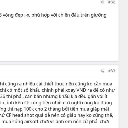
#82
3 vòng đẹp :-x, phù hợp với chiến đấu trên giường
#83
 thì cũng ra nhiều cái thiết thực nên cũng ko cần mua
ra chỉ có một số khẩu chính phải xoay VND ra để có như
6 thì phải, căn bản những khẩu kia đều gắn với ít
ân tình kêu CF cúng tiền nhiều tớ nghĩ cũng ko đúng
ng thì nạp 100k cho 2 tháng bởi tiền mua giáp mất
chứ CF head shot quá dễ nên có giáp hay ko cũng thế,
ian mua súng airsoft chơi vs anh em nên cứ phải chơi