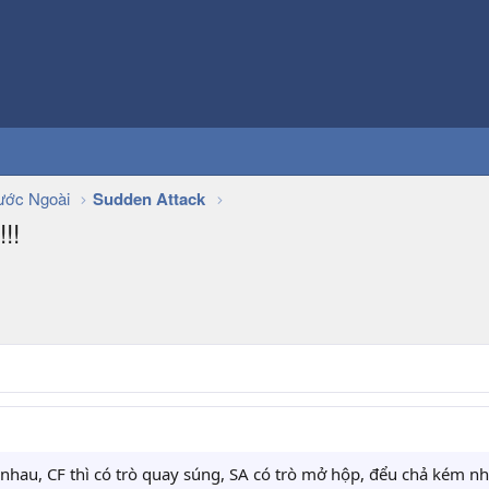
ớc Ngoài
Sudden Attack
!!
 nhau, CF thì có trò quay súng, SA có trò mở hộp, đểu chả kém nh