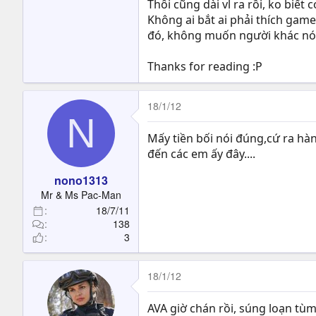
Thôi cũng dài vl ra rồi, ko biết 
Không ai bắt ai phải thích gam
đó, không muốn người khác nói n
Thanks for reading :P
18/1/12
N
Mấy tiền bối nói đúng,cứ ra hà
đến các em ấy đây....
nono1313
Mr & Ms Pac-Man
18/7/11
138
3
18/1/12
AVA giờ chán rồi, súng loạn tùm