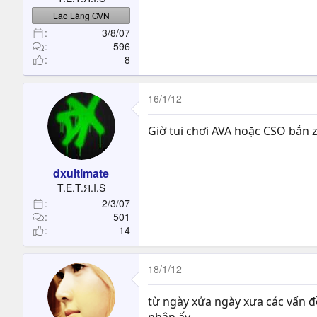
Lão Làng GVN
3/8/07
596
8
16/1/12
Giờ tui chơi AVA hoặc CSO bắn
dxultimate
T.E.T.Я.I.S
2/3/07
501
14
18/1/12
từ ngày xửa ngày xưa các vấn đ