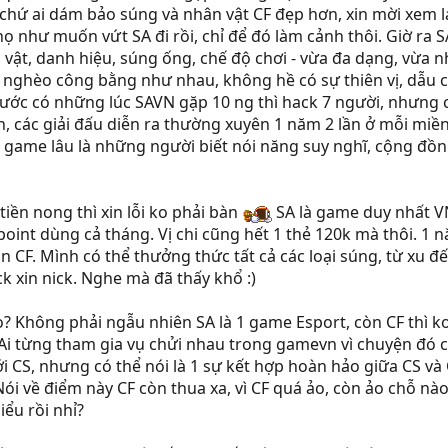
i chứ ai dám bảo súng và nhân vật CF đẹp hơn, xin mời xem lạ
như muốn vứt SA đi rồi, chỉ để đó làm cảnh thôi. Giờ ra SA
vật, danh hiệu, súng ống, chế độ chơi - vừa đa dạng, vừa 
g nghèo công bằng như nhau, không hề có sự thiên vị, dẫu c
ước có những lúc SAVN gặp 10 ng thì hack 7 người, nhưng ch
 các giải đấu diễn ra thường xuyên 1 năm 2 lần ở mỗi miền,
a game lâu là những người biết nói năng suy nghĩ, cộng đồ
 tiền nong thì xin lỗi ko phải bàn
SA là game duy nhất VN
int dùng cả tháng. Vị chi cũng hết 1 thẻ 120k mà thôi. 1 n
n CF. Mình có thể thưởng thức tất cả các loại súng, từ xu đế
k xin nick. Nghe mà đã thấy khổ :)
? Không phải ngẫu nhiên SA là 1 game Esport, còn CF thì ko
. Ai từng tham gia vụ chửi nhau trong gamevn vì chuyện đó
i CS, nhưng có thể nói là 1 sự kết hợp hoàn hảo giữa CS và C
 về điểm này CF còn thua xa, vì CF quá ảo, còn ảo chỗ nào
ểu rồi nhỉ?