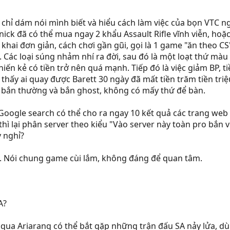
 chỉ dám nói mình biết và hiểu cách làm việc của bọn VTC 
 nick đã có thể mua ngay 2 khẩu Assault Rifle vĩnh viễn, hoặ
khai đơn giản, cách chơi gần gũi, gọi là 1 game "ăn theo CS
 Các loại súng nhảm nhí ra đời, sau đó là một loạt thứ màu
ến kẻ có tiền trở nên quá mạnh. Tiếp đó là việc giảm BP, t
 thấy ai quay được Barett 30 ngày đã mất tiền trăm tiền triệu 
là bắn thường và bắn ghost, không có mấy thứ để bàn.
 Google search có thể cho ra ngay 10 kết quả các trang web u
 thì lại phân server theo kiểu "Vào server này toàn pro bắn
y nghỉ?
t. Nói chung game cùi lắm, không đáng để quan tâm.
A?
 qua Ariarang có thể bắt gặp những trận đấu SA nảy lửa, dù