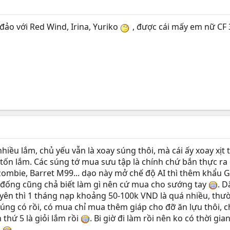
đảo với Red Wind, Irina, Yuriko
, được cái mấy em nữ CF 
nhiều lắm, chủ yếu vẫn là xoay súng thôi, mà cái ấy xoay xịt
 ko tốn lắm. Các súng tớ mua sưu tập là chính chứ bắn thực 
ombie, Barret M99... dạo này mở chế độ AI thì thêm khẩu G3
đống cũng chả biết làm gì nên cứ mua cho sướng tay
. D
yên thì 1 tháng nạp khoảng 50-100k VND là quá nhiều, thườ
súng có rồi, có mua chỉ mua thêm giáp cho đỡ ăn lựu thôi, 
thứ 5 là giỏi lắm rồi
. Bi giờ đi làm rồi nên ko có thời g
g