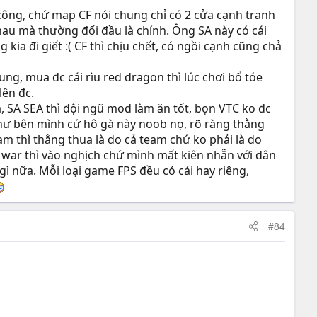
 công, chứ map CF nói chung chỉ có 2 cửa cạnh tranh
c nhau mà thường đối đầu là chính. Ông SA này có cái
kia đi giết :( CF thì chịu chết, có ngồi cạnh cũng chả
ng, mua đc cái rìu red dragon thì lúc chơi bổ tóe
lên đc.
, SA SEA thì đội ngũ mod làm ăn tốt, bọn VTC ko đc
 như bên mình cứ hô gà này noob nọ, rõ ràng thằng
eam thì thắng thua là do cả team chứ ko phải là do
đi war thì vào nghịch chứ mình mất kiên nhẫn với dân
gì nữa. Mỗi loại game FPS đều có cái hay riêng,
#84