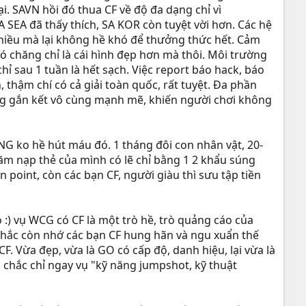
i. SAVN hồi đó thua CF về độ đa dạng chỉ vì
 SEA đã thấy thích, SA KOR còn tuyệt vời hơn. Các hệ
nhiều mà lại không hề khó để thưởng thức hết. Cảm
ó chăng chỉ là cái hình đẹp hơn mà thôi. Môi trường
ỉ sau 1 tuần là hết sạch. Việc report báo hack, báo
 thậm chí có cả giải toàn quốc, rất tuyệt. Đa phần
ng gắn kết vô cùng mạnh mẽ, khiến người chơi không
G ko hề hút máu đó. 1 tháng đôi con nhân vật, 20-
ăm nạp thẻ của mình có lẽ chỉ bằng 1 2 khẩu súng
n point, còn các bạn CF, người giàu thì sưu tập tiền
 :) vụ WCG có CF là một trò hề, trò quảng cáo của
 chắc còn nhớ các bạn CF hung hãn và ngu xuẩn thế
F. Vừa đẹp, vừa là GO có cấp độ, danh hiệu, lại vừa là
 chắc chỉ ngay vụ "kỹ năng jumpshot, kỹ thuật