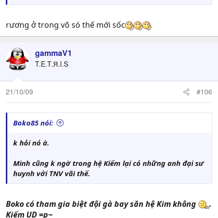
rương ở trong võ só thế mới sốc
gammaV1
T.E.T.Я.I.S
21/10/09
#106
Boko85 nói:
k hỏi nó à.
Mình cũng k ngờ trong hệ Kiếm lại có những anh đại sư
huynh với TNV vãi thế.
Boko có tham gia biệt đội gà bay săn hệ Kim không
.
Kiếm UD =p~