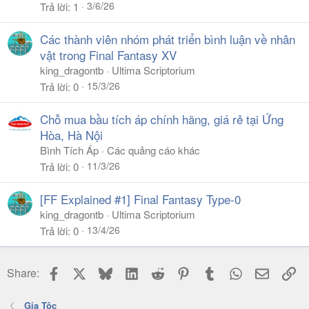
3/6/26
Trả lời
1
Các thành viên nhóm phát triển bình luận về nhân
vật trong Final Fantasy XV
king_dragontb
Ultima Scriptorium
15/3/26
Trả lời
0
Chỗ mua bầu tích áp chính hãng, giá rẻ tại Ứng
Hòa, Hà Nội
Bình Tích Áp
Các quảng cáo khác
11/3/26
Trả lời
0
[FF Explained #1] Final Fantasy Type-0
king_dragontb
Ultima Scriptorium
13/4/26
Trả lời
0
Facebook
X
Bluesky
LinkedIn
Reddit
Pinterest
Tumblr
WhatsApp
Email
Li
Share:
Gia Tộc