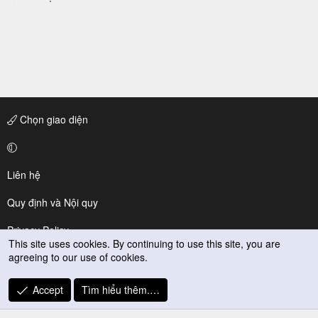
Chọn giao diện
Liên hệ
Quy định và Nội quy
Privacy Policy
This site uses cookies. By continuing to use this site, you are
agreeing to our use of cookies.
Trợ giúp
R
Accept
Tìm hiểu thêm.…
S
S