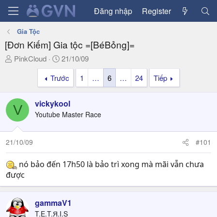
Đăng nhập
Register
Gia Tộc
[Đơn Kiếm] Gia tộc =[BéBỏng]=
T
N
PinkCloud
21/10/09
h
g
Trước
1
…
6
…
24
Tiếp
r
à
e
y
a
g
vickykool
V
d
ử
Youtube Master Race
s
i
t
a
21/10/09
#101
r
t
nó bảo đến 17h50 là bảo trì xong mà mãi vẫn chưa
e
được
r
gammaV1
T.E.T.Я.I.S