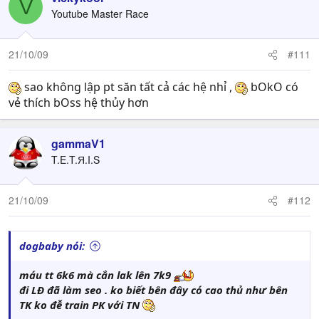
V
Youtube Master Race
21/10/09
#111
sao không lập pt săn tất cả các hệ nhỉ ,
bOkO có
vẻ thích bOss hệ thủy hơn
gammaV1
T.E.T.Я.I.S
21/10/09
#112
dogbaby nói:
máu tt 6k6 mà cắn lak lên 7k9
đi LĐ đã làm seo . ko biết bên đây có cao thủ như bên
TK ko đễ train PK với TN