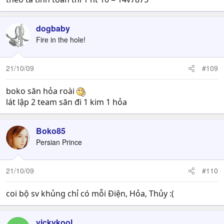
dogbaby
Fire in the hole!
21/10/09
#109
boko săn hỏa roài
lát lập 2 team săn đi 1 kim 1 hỏa
Boko85
Persian Prince
21/10/09
#110
coi bộ sv khủng chỉ có mỗi Điện, Hỏa, Thủy :(
vickykool