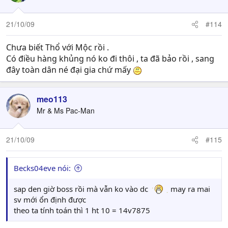
21/10/09
#114
Chưa biết Thổ với Mộc rồi .
Có điều hàng khủng nó ko đi thôi , ta đã bảo rồi , sang
đây toàn dân né đại gia chứ mấy
meo113
Mr & Ms Pac-Man
21/10/09
#115
Becks04eve nói:
sap den giờ boss rồi mà vẫn ko vào dc
may ra mai
sv mới ổn định được
theo ta tính toán thì 1 ht 10 = 14v7875