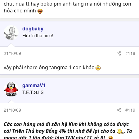
chut nua tt hay boko pm anh tang ma nói nhường con
hỏa cho mình
dogbaby
Fire in the hole!
21/10/09
#118
vậy phải share ông tangma 1 con khác
gammaV1
T.E.T.Я.I.S
21/10/09
#119
Các con hàng mà đi săn hệ Kim khi không có ta được
cái Triền Thủ hay Bổng 4% thì nhớ để lại cho ta
. Ta
mong ước 1 lần được làm TNV như TT và BL
.