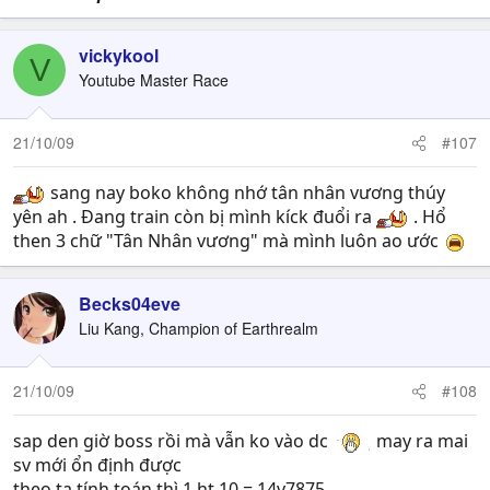
vickykool
V
Youtube Master Race
21/10/09
#107
sang nay boko không nhớ tân nhân vương thúy
yên ah . Đang train còn bị mình kíck đuổi ra
. Hổ
then 3 chữ "Tân Nhân vương" mà mình luôn ao ước
Becks04eve
Liu Kang, Champion of Earthrealm
21/10/09
#108
sap den giờ boss rồi mà vẫn ko vào dc
may ra mai
sv mới ổn định được
theo ta tính toán thì 1 ht 10 = 14v7875