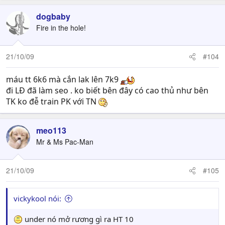
dogbaby
Fire in the hole!
21/10/09
#104
máu tt 6k6 mà cắn lak lên 7k9
đi LĐ đã làm seo . ko biết bên đây có cao thủ như bên
TK ko đễ train PK với TN
meo113
Mr & Ms Pac-Man
21/10/09
#105
vickykool nói:
under nó mở rương gì ra HT 10