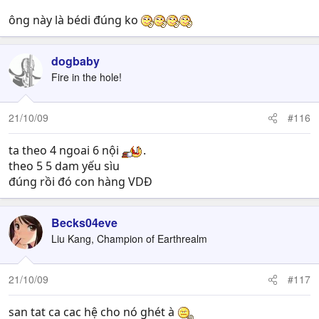
ông này là bédi đúng ko
dogbaby
Fire in the hole!
21/10/09
#116
ta theo 4 ngoai 6 nội
.
theo 5 5 dam yếu sìu
đúng rồi đó con hàng VDĐ
Becks04eve
Liu Kang, Champion of Earthrealm
21/10/09
#117
san tat ca cac hệ cho nó ghét à