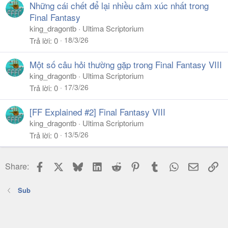
Những cái chết để lại nhiều cảm xúc nhất trong
Final Fantasy
king_dragontb
Ultima Scriptorium
18/3/26
Trả lời
0
Một số câu hỏi thường gặp trong Final Fantasy VIII
king_dragontb
Ultima Scriptorium
17/3/26
Trả lời
0
[FF Explained #2] Final Fantasy VIII
king_dragontb
Ultima Scriptorium
13/5/26
Trả lời
0
Facebook
X
Bluesky
LinkedIn
Reddit
Pinterest
Tumblr
WhatsApp
Email
Li
Share:
Sub