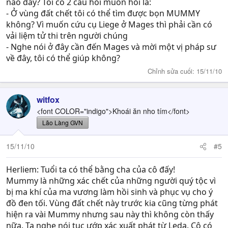
nào đây? Tôi có 2 câu hỏi muốn hỏi là:
- Ở vùng đất chết tôi có thể tìm được bọn MUMMY
không? Vì muốn cứu cụ Liege ở Mages thì phải cần có
vải liệm tử thi trên người chúng
- Nghe nói ở đây cần đến Mages và mời một vị pháp sư
về đây, tôi có thể giúp không?
Chỉnh sửa cuối:
15/11/10
witfox
<font COLOR="indigo">Khoái ăn nho tím</font>
Lão Làng GVN
15/11/10
#5
Herliem: Tuổi ta có thể bằng cha của cô đấy!
Mummy là những xác chết của những người quý tộc vì
bị ma khí của ma vương làm hồi sinh và phục vụ cho ý
đồ đen tối. Vùng đất chết này trước kia cũng từng phát
hiện ra vài Mummy nhưng sau này thì không còn thấy
nữa. Ta nghe nói tục ướp xác xuất phát từ Leda. Cô có