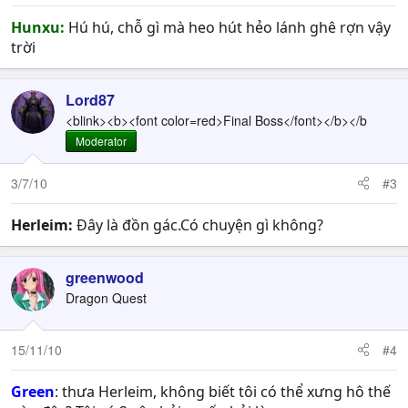
Hunxu:
Hú hú, chỗ gì mà heo hút hẻo lánh ghê rợn vậy
trời
Lord87
<blink><b><font color=red>Final Boss</font></b></b
Moderator
3/7/10
#3
Herleim:
Đây là đồn gác.Có chuyện gì không?
greenwood
Dragon Quest
15/11/10
#4
Green
: thưa Herleim, không biết tôi có thể xưng hô thế