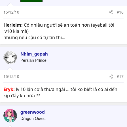
15/12/10
#16
Herleim:
Có nhiều người sẽ an toàn hơn (eyeball tới
lv10 kia mà)
nhưng nếu cậu có tự tin thì...
Nhim_gepah
Persian Prince
15/12/10
#17
Eryk:
lv 10 lận cơ à thưa ngài ... tôi ko biết là có ai đến
kịp đây ko nữa ??
greenwood
Dragon Quest