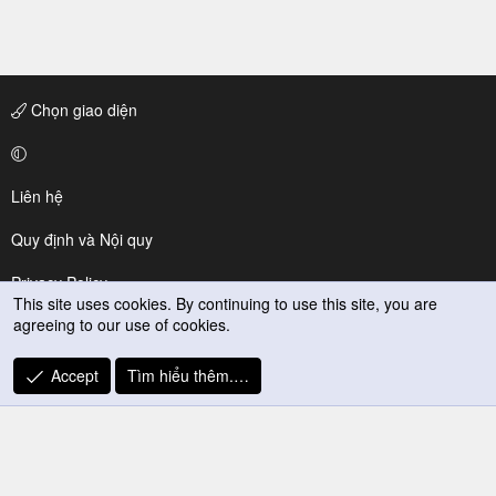
Chọn giao diện
Liên hệ
Quy định và Nội quy
Privacy Policy
This site uses cookies. By continuing to use this site, you are
agreeing to our use of cookies.
Trợ giúp
R
Accept
Tìm hiểu thêm.…
S
S