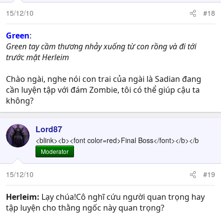
15/12/10
#18
Green
:
Green tay cầm thương nhảy xuống từ con rồng và đi tới
trước mặt Herleim
Chào ngài, nghe nói con trai của ngài là Sadian đang
cần luyện tập với đám Zombie, tôi có thể giúp cậu ta
không?
Lord87
<blink><b><font color=red>Final Boss</font></b></b
Moderator
15/12/10
#19
Herleim:
Lạy chúa!Cô nghĩ cứu người quan trọng hay
tập luyện cho thằng ngốc này quan trọng?