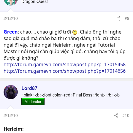
Dragon Quest
2/12/10
#9
Green
: chào.... chào gì giờ trời
. Chào ông thì nghe
sao già quá mà chào ba thì chẳng dám, thôi cứ chào
ngài đi vậy. chào ngài Heirleim, nghe ngài Tutorial
Master nói ngài cần giúp việc gì đó, chẳng hay tôi giúp
được gì không?
http://forum.gamevn.com/showpost.php?p=17015458
http://forum.gamevn.com/showpost.php?p=17014656
Lord87
<blink><b><font color=red>Final Boss</font></b></b
Moderator
2/12/10
#10
Herleim: