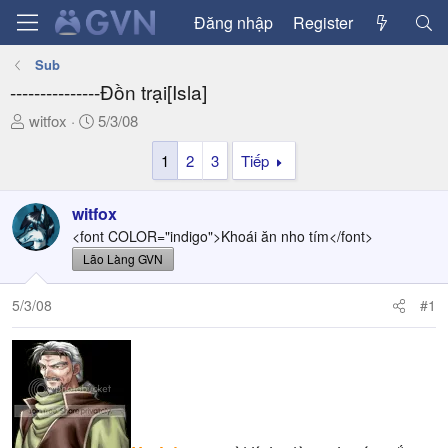
Đăng nhập
Register
Sub
---------------Đồn trại[Isla]
T
N
witfox
5/3/08
h
g
1
2
3
Tiếp
r
à
e
y
a
g
witfox
d
ử
<font COLOR="indigo">Khoái ăn nho tím</font>
s
i
Lão Làng GVN
t
a
5/3/08
#1
r
t
e
r