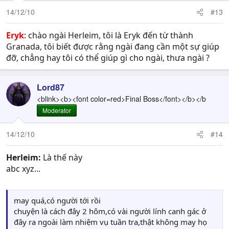
14/12/10
#13
Eryk
: chào ngài Herleim, tôi là Eryk đến từ thành
Granada, tôi biết được rằng ngài đang cần một sự giúp
đỡ, chẳng hay tôi có thể giúp gì cho ngài, thưa ngài ?
Lord87
<blink><b><font color=red>Final Boss</font></b></b
Moderator
14/12/10
#14
Herleim:
Là thế này
abc xyz...
may quá,có người tới rồi
chuyện là cách đây 2 hôm,có vài người lính canh gác ở
đây ra ngoài làm nhiệm vụ tuần tra,thật không may họ