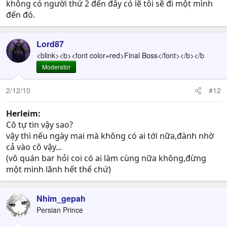
không có người thứ 2 đến đây có lẽ tôi sẽ đi một mình
đến đó.
Lord87
<blink><b><font color=red>Final Boss</font></b></b
Moderator
2/12/10
#12
Herleim:
Cô tự tin vậy sao?
vậy thì nếu ngày mai mà không có ai tới nữa,đành nhờ
cả vào cô vậy...
(vô quán bar hỏi coi có ai làm cùng nữa không,đừng
một mình lãnh hết thế chứ)
Nhim_gepah
Persian Prince