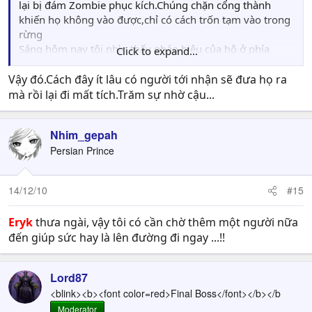
lại bị đám Zombie phục kích.Chúng chặn cổng thành
khiến họ không vào được,chỉ có cách trốn tạm vào trong
rừng
Sáng hôm nay tôi nhìn thấy pháo hiệu của hộ ở phía
Click to expand...
đông Vùng đất chết,đó là "Hang ẩm".Chỗ đó tuy ít lũ
Zombie nhưng lại có lũ Eyeball rất nguy hiểm.Tôi cần ít
Vậy đó.Cách đây ít lâu có người tới nhận sẽ đưa họ ra
nhất là 2 người cùng vào đó giải cứu cho họ
mà rồi lại đi mất tích.Trăm sự nhờ cậu...
cô là 1 người rồi,có lẽ nên đợi thêm 1 người nữa,2 người
càng tốt!
Nhim_gepah
Persian Prince
14/12/10
#15
Eryk
thưa ngài, vậy tôi có cần chờ thêm một người nữa
đến giúp sức hay là lên đường đi ngay ...!!
Lord87
<blink><b><font color=red>Final Boss</font></b></b
Moderator