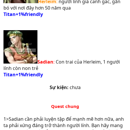
Herleim
:
người lính già canh gác, gắn
bó với nơi đây hơn 50 năm qua
Titan+1%friendly
Sadian
:
Con trai của Herleim, 1 ngưới
lính còn non trẻ
Titan+1%friendly
Sự kiện:
chưa
Quest chung​
1>Sadian cần phải luyện tập để mạnh mẽ hơn nữa, anh
ta phải xứng đáng trở thành người lính. Bạn hãy mang