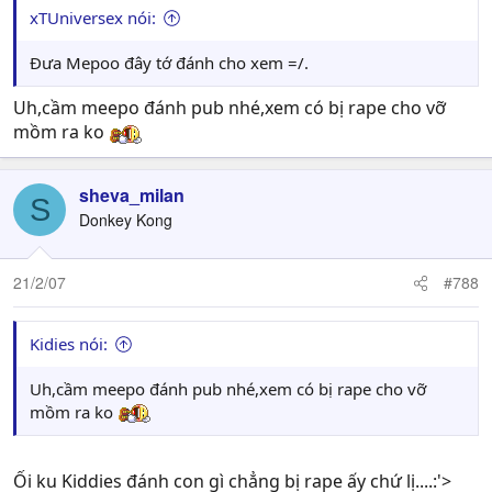
xTUniversex nói:
Đưa Mepoo đây tớ đánh cho xem =/.
Uh,cầm meepo đánh pub nhé,xem có bị rape cho vỡ
mồm ra ko
sheva_milan
S
Donkey Kong
21/2/07
#788
Kidies nói:
Uh,cầm meepo đánh pub nhé,xem có bị rape cho vỡ
mồm ra ko
Ối ku Kiddies đánh con gì chẳng bị rape ấy chứ lị....:'>