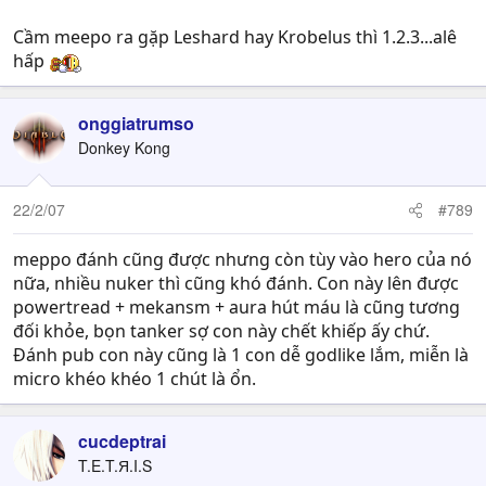
Cầm meepo ra gặp Leshard hay Krobelus thì 1.2.3...alê
hấp
onggiatrumso
Donkey Kong
22/2/07
#789
meppo đánh cũng được nhưng còn tùy vào hero của nó
nữa, nhiều nuker thì cũng khó đánh. Con này lên được
powertread + mekansm + aura hút máu là cũng tương
đối khỏe, bọn tanker sợ con này chết khiếp ấy chứ.
Đánh pub con này cũng là 1 con dễ godlike lắm, miễn là
micro khéo khéo 1 chút là ổn.
cucdeptrai
T.E.T.Я.I.S