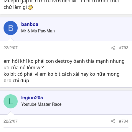
Meepo gặp lich thì từ lvl 6 đến lvl 11 chỉ có khóc thét
chứ làm gì
banboa
B
Mr & Ms Pac-Man
22/2/07
#793
em hỏi khí ko phải con destroy óanh thìa mạnh nhung
uti của nó lỏm we'
ko bit có phài vì em ko bit cách xài hay ko nữa mong
bro chỉ dúp
legion205
L
Youtube Master Race
22/2/07
#794