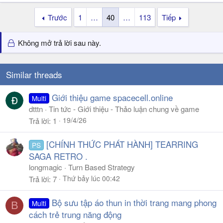
Trước
1
…
40
…
113
Tiếp
Không mở trả lời sau này.
Similar threads
Giới thiệu game spacecell.online
Multi
dtttn
Tin tức - Giới thiệu - Thảo luận chung về game
19/4/26
Trả lời
1
[CHÍNH THỨC PHÁT HÀNH] TEARRING
PS
SAGA RETRO .
longmagic
Turn Based Strategy
Thứ bảy lúc 00:42
Trả lời
7
Bộ sưu tập áo thun in thời trang mang phong
Multi
B
cách trẻ trung năng động