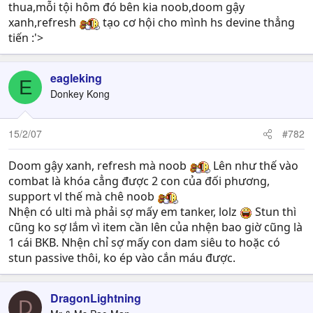
thua,mỗi tội hôm đó bên kia noob,doom gậy
xanh,refresh
tạo cơ hội cho mình hs devine thẳng
tiến :'>
eagleking
E
Donkey Kong
15/2/07
#782
Doom gậy xanh, refresh mà noob
Lên như thế vào
combat là khóa cẳng được 2 con của đối phương,
support vl thế mà chê noob
Nhện có ulti mà phải sợ mấy em tanker, lolz
Stun thì
cũng ko sợ lắm vì item cần lên của nhện bao giờ cũng là
1 cái BKB. Nhện chỉ sợ mấy con dam siêu to hoặc có
stun passive thôi, ko ép vào cắn máu được.
DragonLightning
D