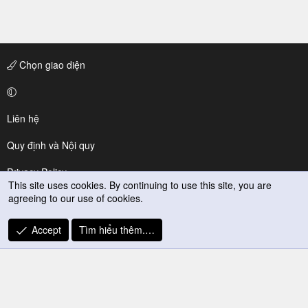
Chọn giao diện
Liên hệ
Quy định và Nội quy
Privacy Policy
This site uses cookies. By continuing to use this site, you are
agreeing to our use of cookies.
Trợ giúp
R
Accept
Tìm hiểu thêm.…
S
S