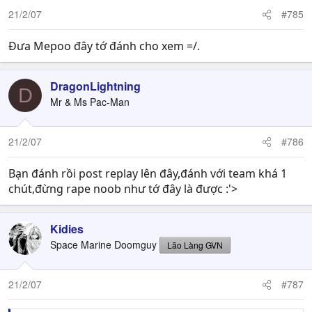
21/2/07
#785
Đưa Mepoo đây tớ đánh cho xem =/.
DragonLightning
D
Mr & Ms Pac-Man
21/2/07
#786
Bạn đánh rồi post replay lên đây,đánh với team khá 1
chút,đừng rape noob như tớ đây là được :'>
Kidies
Space Marine Doomguy
Lão Làng GVN
21/2/07
#787