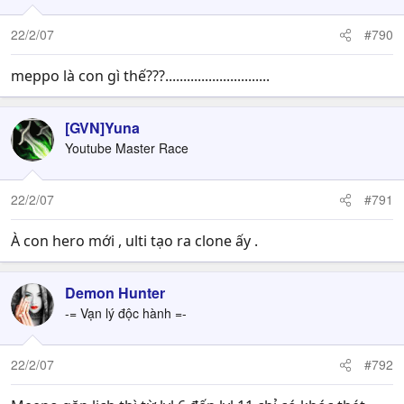
22/2/07
#790
meppo là con gì thế???.............................
[GVN]Yuna
Youtube Master Race
22/2/07
#791
À con hero mới , ulti tạo ra clone ấy .
Demon Hunter
-= Vạn lý độc hành =-
22/2/07
#792