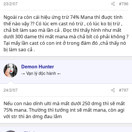
23/2/07
#796
Ngoài ra còn cái hiệu ứng trừ 74% Mana thì đuợc tính
thế nào vậy ?? Có lúc em cast nó trừ , có lúc ko bị trừ ,
chả bít làm sao mà lần cả . Đọc thì thấy hình như mất
dưới 300 dame thì mất mana mà chả bít có phải không ?
Tại mấy lần cast có con int ở trong đám đó ,chả thấy nó
bị làm sao cả .
Demon Hunter
-= Vạn lý độc hành =-
24/2/07
#797
Nếu con nào dính ulti mà mất dưới 250 dmg thì sẽ mất
75% mana. Thường thì tướng int sẽ mất mana, còn agi
với str thì ăn dmg đau lắm