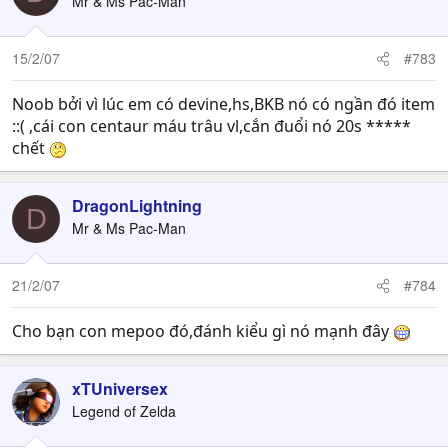
Mr & Ms Pac-Man
15/2/07
#783
Noob bởi vì lúc em có devine,hs,BKB nó có ngần đó item
::( ,cái con centaur máu trâu vl,cắn đuổi nó 20s *****
chết
DragonLightning
D
Mr & Ms Pac-Man
21/2/07
#784
Cho bạn con mepoo đó,đánh kiểu gì nó mạnh đây
xTUniversex
Legend of Zelda