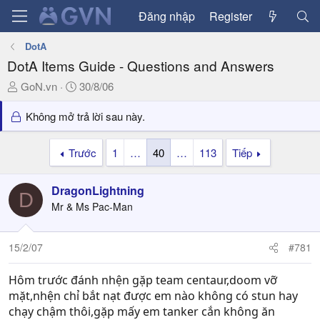
Đăng nhập
Register
DotA
DotA Items Guide - Questions and Answers
T
N
GoN.vn
30/8/06
h
g
r
à
Không mở trả lời sau này.
e
y
a
g
Trước
1
…
40
…
113
Tiếp
d
ử
s
i
DragonLightning
t
D
a
Mr & Ms Pac-Man
r
t
15/2/07
#781
e
r
Hôm trước đánh nhện gặp team centaur,doom vỡ
mặt,nhện chỉ bắt nạt được em nào không có stun hay
chạy chậm thôi,gặp mấy em tanker cắn không ăn