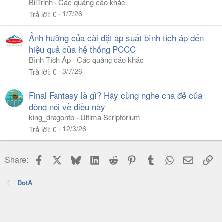
BiiTrinh
Các quảng cáo khác
1/7/26
Trả lời
0
Ảnh hưởng của cài đặt áp suất bình tích áp đến
hiệu quả của hệ thống PCCC
Bình Tích Áp
Các quảng cáo khác
3/7/26
Trả lời
0
Final Fantasy là gì? Hãy cùng nghe cha đẻ của
dòng nói về điều này
king_dragontb
Ultima Scriptorium
12/3/26
Trả lời
0
Facebook
X
Bluesky
LinkedIn
Reddit
Pinterest
Tumblr
WhatsApp
Email
Li
Share:
DotA