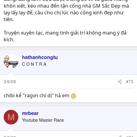
khôn xiết, kéo nhau đến tận cổng nhà GM Sắc Đẹp mà
lạy lấy lạy để, cầu cho chị lúc nào cũng xinh đẹp như
tiên.
Truyện xuyên tạc, mang tinh giải trí không mang ý đả
kích.
hathanhcongtu
C O N T R A
3/6/08
#73
chibi kể "ragvn chí dị" hả em
mrbear
M
Youtube Master Race