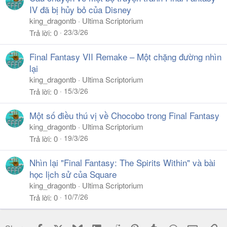
IV đã bị hủy bỏ của Disney
king_dragontb
Ultima Scriptorium
23/3/26
Trả lời
0
Final Fantasy VII Remake – Một chặng đường nhìn
lại
king_dragontb
Ultima Scriptorium
15/3/26
Trả lời
0
Một số điều thú vị về Chocobo trong Final Fantasy
king_dragontb
Ultima Scriptorium
19/3/26
Trả lời
0
Nhìn lại "Final Fantasy: The Spirits Within" và bài
học lịch sử của Square
king_dragontb
Ultima Scriptorium
10/7/26
Trả lời
0
Facebook
X
Bluesky
LinkedIn
Reddit
Pinterest
Tumblr
WhatsApp
Email
Li