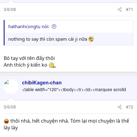
3/6/08
#71
hathanhcongtu nói:
nothing to say thì còn spam cái ji nữa
Bó tay với tên đấy thôi
Anh thích ý kiến ko
chibiKagen-chan
<table width="120"><tbody><tr><td><marquee scrolld
3/6/08
#72
thôi nhá, hết chuyện nhá. Tóm lại mọi chuyện là thế
lày lày