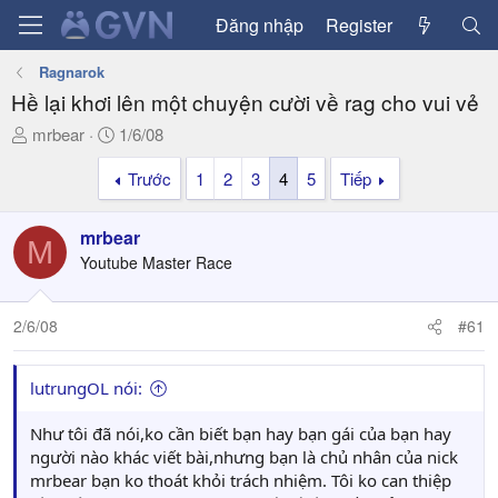
Đăng nhập
Register
Ragnarok
Hề lại khơi lên một chuyện cười về rag cho vui vẻ
T
N
mrbear
1/6/08
h
g
Trước
1
2
3
4
5
Tiếp
r
à
e
y
a
g
mrbear
M
d
ử
Youtube Master Race
s
i
t
a
2/6/08
#61
r
t
lutrungOL nói:
e
r
Như tôi đã nói,ko cần biết bạn hay bạn gái của bạn hay
người nào khác viết bài,nhưng bạn là chủ nhân của nick
mrbear bạn ko thoát khỏi trách nhiệm. Tôi ko can thiệp