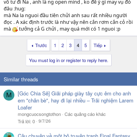
vô tư đi Na , anh là ng open mind , ko để ý gì may vụ đó
đâu :hug:
mà Na la nguoi đầu tiên chửi anh sau rất nhiều người
đọc . A xác định trước là như vậy nên cắn rơm cắn cỏ rồi
mà
tưởng cả G chửi , may quá mới có 1 nguoi :p
Trước
1
2
3
4
5
Tiếp
You must log in or register to reply here.
Similar threads
[Góc Chia Sẻ] Giải pháp giày tây cực êm cho anh
M
em "chân bè", hay đi lại nhiều – Trải nghiệm Larem
Loafer
mongcuocsongtothon
Các quảng cáo khác
9/7/26
Trả lời
0
Câu chuyện về một bộ truyện tranh Final Fantasy