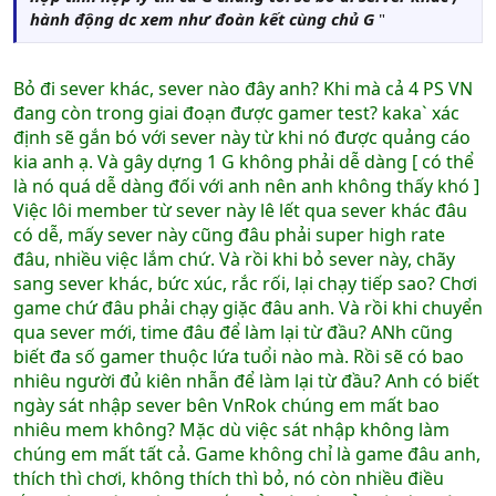
hành động dc xem như đoàn kết cùng chủ G
"
Bỏ đi sever khác, sever nào đây anh? Khi mà cả 4 PS VN
đang còn trong giai đoạn được gamer test? kaka` xác
định sẽ gắn bó với sever này từ khi nó được quảng cáo
kia anh ạ. Và gây dựng 1 G không phải dễ dàng [ có thể
là nó quá dễ dàng đối với anh nên anh không thấy khó ]
Việc lôi member từ sever này lê lết qua sever khác đâu
có dễ, mấy sever này cũng đâu phải super high rate
đâu, nhiều việc lắm chứ. Và rồi khi bỏ sever này, chãy
sang sever khác, bức xúc, rắc rối, lại chạy tiếp sao? Chơi
game chứ đâu phải chạy giặc đâu anh. Và rồi khi chuyển
qua sever mới, time đâu để làm lại từ đầu? ANh cũng
biết đa số gamer thuộc lứa tuổi nào mà. Rồi sẽ có bao
nhiêu người đủ kiên nhẫn để làm lại từ đầu? Anh có biết
ngày sát nhập sever bên VnRok chúng em mất bao
nhiêu mem không? Mặc dù việc sát nhập không làm
chúng em mất tất cả. Game không chỉ là game đâu anh,
thích thì chơi, không thích thì bỏ, nó còn nhiều điều