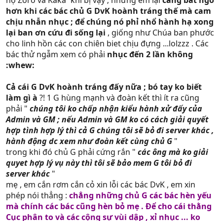
hộ Zoro và Kaka` khi bị vậy ; nhưng em lại
càng bất ngờ
giờ tớ đi ngoài đường mà gặp phải hội choai choai cà
hơn khi các bác chủ G DvK hoành tráng thế mà cam
khịa là tớ chỉ có im ỉm mà bỏ đi thôi, coi như mình không
chịu nhẫn nhục ; để chúng nó phỉ nhổ hành hạ xong
chấp nó, nhưng mà thực ra là tớ sợ nó bỏ mịe (nó rút con
lại ban ơn cứu đi sống lại
, giống như Chúa ban phước
tông con phóng ra nó phang mình thì biết kêu ai
)
cho linh hồn các con chiên biet chịu đựng ...lolzzz . Các
bác thử ngẫm xem có phải
nhục đến 2 lần không
Cho nên là bài học cho các bạn: muốn sống chung với
:whew:
rác, hãy biết nhịn nhục.
Cả cái G DvK hoành tráng đấy nữa ; bó tay ko biết
làm gì à
?! 1 G hùng mạnh và đoàn kết thì ít ra cũng
phải "
chúng tôi ko chấp nhận kiểu hành xử đấy của
Admin và GM ; nếu Admin và GM ko có cách giải quyết
hợp tình hợp lý thì cả G chúng tôi sẽ bỏ đi server khác ,
hành động dc xem như đoàn kết cùng chủ G
"
trong khi đó chủ G phải cứng rắn "
các ông mà ko giải
quyet hợp lý vụ này thì tôi sẽ bảo mem G tôi bỏ đi
server khác
"
mẹ , em cắn rơm cắn cỏ xin lỗi các bác DvK , em xin
phép nói thẳng :
chẳng những chủ G các bác hèn yếu
mà chính các bác cũng hèn bỏ mẹ . Để cho cái thằng
Cục phân to và các cộng sự vùi dập , xỉ nhục ... ko