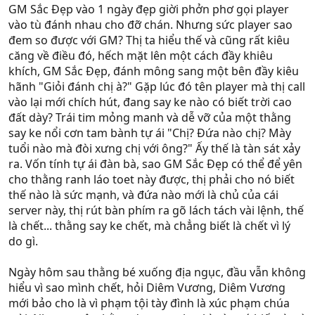
GM Sắc Đẹp vào 1 ngày đẹp giời phởn phơ gọi player
vào tù đánh nhau cho đỡ chán. Nhưng sức player sao
đem so được với GM? Thị ta hiểu thế và cũng rất kiêu
căng về điều đó, hếch mặt lên một cách đầy khiêu
khích, GM Sắc Đẹp, đánh mông sang một bên đầy kiêu
hãnh "Giỏi đánh chị à?" Gặp lúc đó tên player mà thị call
vào lại mới chích hút, đang say ke nào có biết trời cao
đất dày? Trái tim mỏng manh và dễ vỡ của một thằng
say ke nổi cơn tam bành tự ái "Chị? Đứa nào chị? Mày
tuổi nào mà đòi xưng chị với ông?" Ấy thế là tàn sát xảy
ra. Vốn tính tự ái đàn bà, sao GM Sắc Đẹp có thể để yên
cho thằng ranh láo toet này được, thị phải cho nó biết
thế nào là sức mạnh, và đứa nào mới là chủ của cái
server này, thị rút bàn phím ra gõ lách tách vài lệnh, thế
là chết... thằng say ke chết, mà chẳng biết là chết vì lý
do gì.
Ngày hôm sau thằng bé xuống địa ngục, đầu vẫn không
hiểu vì sao mình chết, hỏi Diêm Vương, Diêm Vương
mới bảo cho là vì phạm tội tày đình là xúc phạm chúa