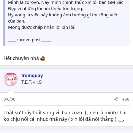
Mình là zorovn. Nay mình chính thức xin lỗi bạn GM Sắc
Đẹp vì những lời nói thiếu tôn trọng.
Hy vọng là việc này không ảnh hưởng gì tới công việc
của bạn.
Mong được chấp nhận lời xin lỗi.
____zorovn post_____
Hết chuyện nhá
trumquay
T.E.T.Я.I.S
3/6/08
#68
Thật sự thấy thất vọng về bạn zozo :) , nếu là mình chắc
ko chịu nổi cái nhục nhã này ( xin lỗi đã nói thẳng ) .__.