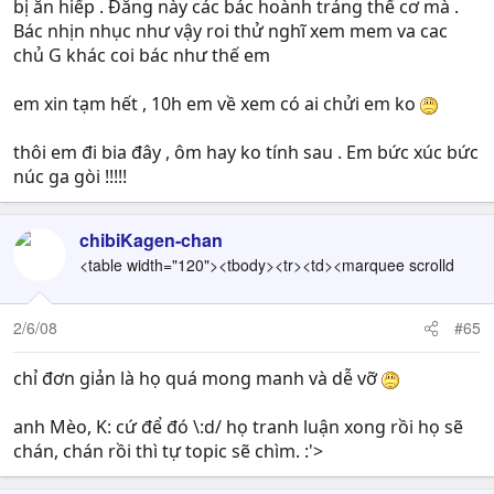
bị ăn hiếp . Đằng này các bác hoành tráng thế cơ mà .
Bác nhịn nhục như vậy roi thử nghĩ xem mem va cac
chủ G khác coi bác như thế em
em xin tạm hết , 10h em về xem có ai chửi em ko
thôi em đi bia đây , ôm hay ko tính sau . Em bức xúc bức
núc ga gòi !!!!!
chibiKagen-chan
<table width="120"><tbody><tr><td><marquee scrolld
2/6/08
#65
chỉ đơn giản là họ quá mong manh và dễ vỡ
anh Mèo, K: cứ để đó \:d/ họ tranh luận xong rồi họ sẽ
chán, chán rồi thì tự topic sẽ chìm. :'>