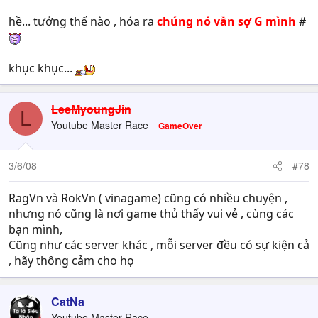
hề... tưởng thế nào , hóa ra
chúng nó vẫn sợ G mình
#
khục khục...
LeeMyoungJin
L
Youtube Master Race
GameOver
3/6/08
#78
RagVn và RokVn ( vinagame) cũng có nhiều chuyện ,
nhưng nó cũng là nơi game thủ thấy vui vẻ , cùng các
bạn mình,
Cũng như các server khác , mỗi server đều có sự kiện cả
, hãy thông cảm cho họ
CatNa
Youtube Master Race