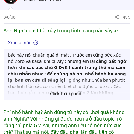
3/6/08
#79
Anh Nghĩa post bài này trong tình trạng nào vậy ạ?
Xmetal nói:
bác này nói chuẩn quá đi mất . Trước em cũng bức xúc
hộ Zoro và Kaka` khi bị vậy ; nhưng em lại
càng bất ngờ
hơn khi các bác chủ G DvK hoành tráng thế mà cam
chịu nhẫn nhục ; để chúng nó phỉ nhổ hành hạ xong
lại ban ơn cứu đi sống lại
, giống như Chúa ban phước
cho linh hồn các con chiên biet chịu đựng ...lolzzz . Các
bác thử ngẫm xem có phải
nhục đến 2 lần không
Click to expand...
:whew:
Phỉ nhổ hành hạ? Anh dùng từ này có...hơi quá không
anh Nghĩa? Với những gì được nêu ra ở đầu topic, rõ
ràng thì phía GM sai, nhưng anh liệu có nên bức xúc
thế? Thật sự mà nói, đây đâu phải lần đầu tiên có