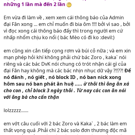
những 1 lần mà đến 2 lần
Em vừa đi làm về , xem xem cái thông báo của Admin
đại Fân xong ... em chỉ muốn đi bia ôm !!!! bởi vì sao , bởi
vì đọc xong cái thông báo đấy thì trong người em cứ
nhấp nhổm chịu ko nổi ( bác Mèo có đi ko :devil:)
em cũng xin cắn tiếp cọng rơm và búi cỏ nữa ; và em xin
mạn phép hỏi khí không phải chứ bác Zoro , kaka` nói
riêng và các bác DvK nói chung có trót nhận cái gì của
đại Fân hay không mà các bác nhịn nhục dữ vậy ?!!??!
Để
nó đánh , nó giết , nó block ID , nó ban nick xong
hôm sau nó ban phát ân huệ .....
ừ thôi thì ông ân xá
cho con , chỉ block 3 ngày thôi . Từ nay các con ăn nói
với ông bà cho cẩn thận
lolzzzzz......
em vớt câu cuối với 2 bác Zoro và Kaka` , 2 bác làm em
thất vọng quá .Phải chi 2 bác solo đơn thương độc mã