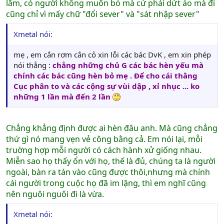
lắm, có người không muốn bỏ mà cứ phải dứt áo mà đi
cũng chỉ vì mấy chữ "đổi sever" và "sát nhập sever"
Xmetal nói:
mẹ , em cắn rơm cắn cỏ xin lỗi các bác DvK , em xin phép
nói thẳng :
chẳng những chủ G các bác hèn yếu mà
chính các bác cũng hèn bỏ mẹ . Để cho cái thằng
Cục phân to và các cộng sự vùi dập , xỉ nhục ... ko
những 1 lần mà đến 2 lần
Chẳng khẳng định được ai hèn đâu anh. Mà cũng chẳng
thứ gì nó mang vẹn vẻ công bằng cả. Em nói lại, mỗi
truờng hợp mỗi người có cách hành xử giống nhau.
Miễn sao họ thấy ổn với họ, thế là đủ, chúng ta là người
ngoài, bàn ra tán vào cũng được thôi,nhưng mà chính
cái người trong cuộc họ đã im lặng, thì em nghĩ cũng
nên nguôi nguôi đi là vừa.
Xmetal nói: