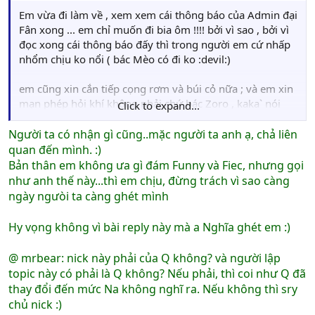
Em vừa đi làm về , xem xem cái thông báo của Admin đại
Fân xong ... em chỉ muốn đi bia ôm !!!! bởi vì sao , bởi vì
đọc xong cái thông báo đấy thì trong người em cứ nhấp
nhổm chịu ko nổi ( bác Mèo có đi ko :devil:)
em cũng xin cắn tiếp cọng rơm và búi cỏ nữa ; và em xin
mạn phép hỏi khí không phải chứ bác Zoro , kaka` nói
Click to expand...
riêng và các bác DvK nói chung có trót nhận cái gì của đại
Fân hay không mà các bác nhịn nhục dữ vậy ?!!??!
Để nó
Người ta có nhận gì cũng..mặc người ta anh ạ, chả liên
đánh , nó giết , nó block ID , nó ban nick xong hôm
quan đến mình. :)
sau nó ban phát ân huệ .....
ừ thôi thì ông ân xá cho
Bản thân em không ưa gì đám Funny và Fiec, nhưng gọi
con , chỉ block 3 ngày thôi . Từ nay các con ăn nói với
như anh thế này...thì em chịu, đừng trách vì sao càng
ông bà cho cẩn thận
ngày ngưòi ta càng ghét mình
Hy vọng không vì bài reply này mà a Nghĩa ghét em :)
@ mrbear: nick này phải của Q không? và người lập
topic này có phải là Q không? Nếu phải, thì coi như Q đã
thay đổi đến mức Na không nghĩ ra. Nếu không thì sry
chủ nick :)