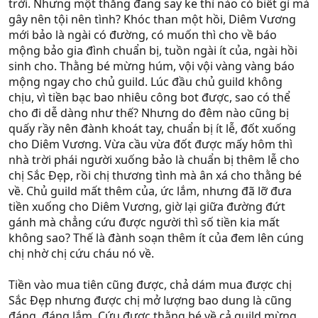
trời. Nhưng một thằng đang say ke thì nào có biết gì mà
gây nên tội nên tình? Khóc than một hồi, Diêm Vương
mới bảo là ngài có đường, có muốn thì cho về báo
mộng bảo gia đình chuẩn bị, tuồn ngài ít của, ngài hồi
sinh cho. Thằng bé mừng húm, vội vội vàng vàng báo
mộng ngay cho chủ guild. Lúc đầu chủ guild không
chịu, vì tiền bạc bao nhiêu công bot được, sao có thể
cho đi dễ dàng như thế? Nhưng do đêm nào cũng bị
quấy rầy nên đành khoát tay, chuẩn bị ít lễ, đốt xuống
cho Diêm Vương. Vừa cầu vừa đốt được mấy hôm thì
nhà trời phái người xuống bảo là chuẩn bị thêm lễ cho
chị Sắc Đẹp, rồi chị thương tình mà ân xá cho thằng bé
về. Chủ guild mất thêm của, ức lắm, nhưng đã lỡ đưa
tiền xuống cho Diêm Vương, giờ lại giữa đường đứt
gánh mà chẳng cứu được người thì số tiền kia mất
không sao? Thế là đành soạn thêm ít của đem lên cúng
chị nhờ chị cứu cháu nó về.
Tiền vào mua tiên cũng được, chả dám mua được chị
Sắc Đẹp nhưng được chị mở lượng bao dung là cũng
đáng, đáng lắm. Cứu được thằng bé về cả guild mừng