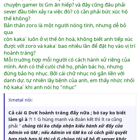
chuyện gamer bị Gm ăn hiếp? và đây cũng đâu phải
sever đầu tiên xảy ra việc đó? có cần phải bức xúc hộ
thế không?
Bản thân zoro là một người nóng tính, nhưng dễ bỏ
qua
còn kaka` luôn ở vị thế ôn hoà, không biết anh tiếp xúc
được với zoro và kaka` bao nhiêu lần để đặt họ vào vị trí
hoành tráng?
Mỗi truờng hợp mỗi người có cách hành xử riêng của
mình. Anh có thể cưòi chê họ, phản bác họ, nhưng
đừng bảo họ nhục. Bởi cái chữ nhục nó gắn liền với
danh dự. tự nhiên lây bệnh của anh, em thấy nhức nhối
hộ kaka` khi anh nói họ "nhục"
Xmetal nói:
Cả cái G DvK hoành tráng đấy nữa ; bó tay ko biết
làm gì à
?! 1 G hùng mạnh và đoàn kết thì ít ra cũng
phải "
chúng tôi ko chấp nhận kiểu hành xử đấy của
Admin và GM ; nếu Admin và GM ko có cách giải quyết
hợp tình hợp lý thì cả G chúng tôi sẽ bỏ đi server khác ,