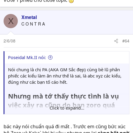
VOte 1 phiếu cho close topic
Xmetal
X
C O N T R A
2/6/08
#64
Poseidal Mk.II nói:
Nói chung là chị PA (AKA GM Sắc đẹp) cùng bè lũ phân
phiếc các kiểu làm ăn như thế là sai, là abc xyz các kiểu,
đúng như các bạn tố cáo hết.
Nhưng mà tớ thấy thực tình là vụ
việc xảy ra cũng do bạn zoro quá
Click to expand...
yếu đuối, đa cảm, mong manh dễ
vỡ
. Ai dè người ta mới xưng chị được vài câu mà đã ức
bác này nói chuẩn quá đi mất . Trước em cũng bức xúc
không chịu được, quại lại luôn mấy phát. Nói thực chứ