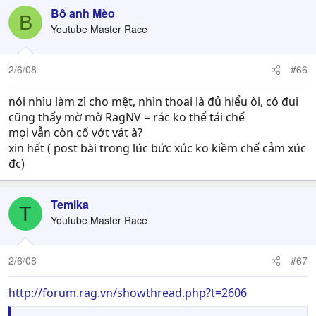
Bồ anh Mèo
B
Youtube Master Race
2/6/08
#66
nói nhìu làm zì cho mệt, nhìn thoai là đủ hiểu òi, có đui
cũng thấy mờ mờ RagNV = rác ko thể tái chế
mọi vẫn còn cố vớt vát à?
xin hết ( post bài trong lúc bức xúc ko kiềm chế cảm xúc
đc)
Temika
T
Youtube Master Race
2/6/08
#67
http://forum.rag.vn/showthread.php?t=2606