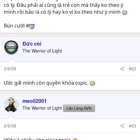
có lý. Đâu phải ai cũng là trẻ con mà thấy ko theo ý
mình rồi bảo là có lý hay ko vì ko theo như ý mình
Bùn cười #
Đức còi
The Warrior of Light
2/6/08
#62
Ước giề mình còn quyền khóa topic.
meo02001
The Warrior of Light
Lão Làng GVN
2/6/08
#63