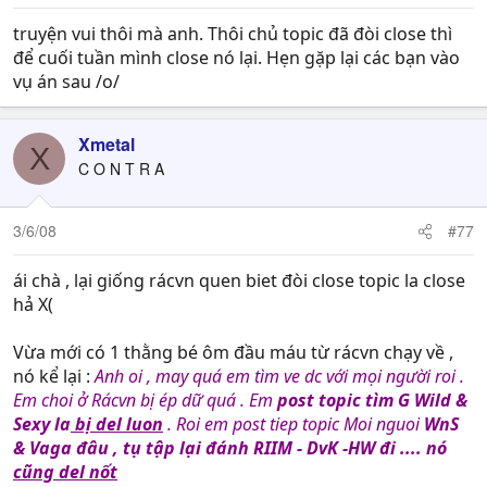
truyện vui thôi mà anh. Thôi chủ topic đã đòi close thì
để cuối tuần mình close nó lại. Hẹn gặp lại các bạn vào
vụ án sau /o/
Xmetal
X
C O N T R A
3/6/08
#77
ái chà , lại giống rácvn quen biet đòi close topic la close
hả X(
Vừa mới có 1 thằng bé ôm đầu máu từ rácvn chạy về ,
nó kể lại :
Anh oi , may quá em tìm ve dc với mọi người roi .
Em choi ở Rácvn bị ép dữ quá . Em
post topic tìm G Wild &
Sexy la
bị del luon
. Roi em post tiep topic Moi nguoi
WnS
& Vaga đâu , tụ tập lại đánh RIIM - DvK -HW đi .... nó
cũng del nốt