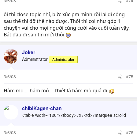
3/6/08
#74
ôi thì close topic nhỉ, bức xúc pm mình rồi lại đi cổng
sau thế thì đỡ thế nào được. Thôi thì coi như góp 1
chuyện vui cho mọi người cùng cười vào cuối tuần vậy.
Bắt đầu đi săn tin mới thôi
Joker
Administrator
Administrator
3/6/08
#75
Hâm mộ.... hâm mộ.... thiệt là hâm mộ quá đi
chibiKagen-chan
<table width="120"><tbody><tr><td><marquee scrolld
3/6/08
#76