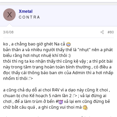
Xmetal
X
C O N T R A
3/6/08
#80
ko , a chẳng bao giờ ghét Na cả
bản thân a và nhiều người thấy thế là "nhụt" nên a phát
biểu rằng hơi nhụt nhuệ khí thôi :)
thôi thì ng ta ko nhận thấy thì cũng kệ vậy ; a thì pót bài
này trong tâm trạng hoàn toàn bình thường , có điều a
đọc thấy cái thông báo ban ơn của Admin thì a hơi nhấp
nhổm tí thôi :'>
a cũng chả dụ dỗ ai choi R4V vì a dạo này cũng ít choi ,
chuan bị cho Kế hoạch 5 năm lần 2 :'> ; vả lại đừng ai
chơi , để a làm trùm ở bển #
vả lại em cũng đừng bẻ
chữ bắt câu quá , a ghi cũng vui thoi mà