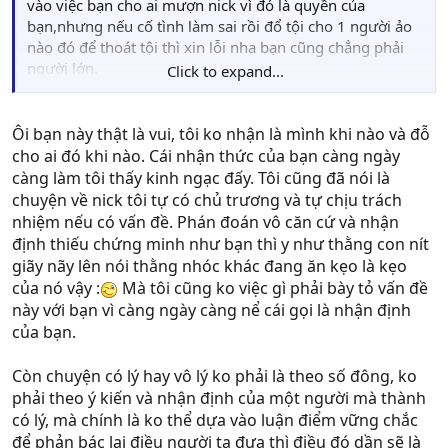
vào việc bạn cho ai mượn nick vì đó là quyền của
bạn,nhưng nếu cố tình làm sai rồi đổ tội cho 1 người ảo
nào đó để thoát tội thì xin lỗi nha bạn cũng chẳng phải
người lớn.
Click to expand...
@Chibi: nếu cho là Bình post bài ko ăn nhập với chủ đề
thì Bình ko tham gia nữa, Bình ko chịu nổi cái vô lý ở
Ôi bạn này thật là vui, tôi ko nhận là mình khi nào và đỗ
topic này. Mặc dù có lý,nhưng nó đã trở thành vô lý mất
cho ai đó khi nào. Cái nhận thức của bạn càng ngày
rồi.
càng làm tôi thấy kinh ngạc đấy. Tôi cũng đã nói là
chuyện về nick tôi tự có chủ trương và tự chịu trách
nhiệm nếu có vấn đề. Phán đoán vô căn cứ và nhận
định thiếu chứng minh như bạn thì y như thằng con nít
giãy nãy lên nói thằng nhóc khác đang ăn kẹo là kẹo
của nó vậy :
Mà tôi cũng ko việc gì phải bày tỏ vấn đề
này với bạn vì càng ngày càng nể cái gọi là nhận định
của bạn.
Còn chuyện có lý hay vô lý ko phải là theo số đông, ko
phải theo ý kiến và nhận định của một người mà thành
có lý, mà chính là ko thể dựa vào luận điểm vững chắc
để phản bác lại điều người ta đưa thì điều đó dần sẽ là