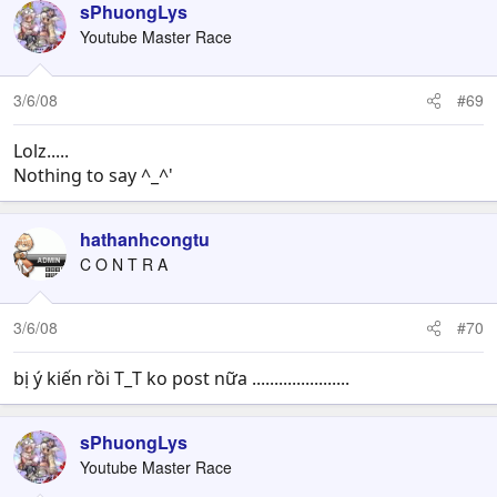
sPhuongLys
Youtube Master Race
3/6/08
#69
Lolz.....
Nothing to say ^_^'
hathanhcongtu
C O N T R A
3/6/08
#70
bị ý kiến rồi T_T ko post nữa ......................
sPhuongLys
Youtube Master Race