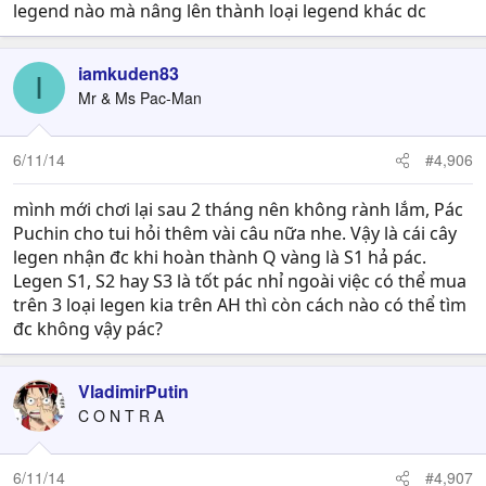
legend nào mà nâng lên thành loại legend khác dc
iamkuden83
I
Mr & Ms Pac-Man
6/11/14
#4,906
mình mới chơi lại sau 2 tháng nên không rành lắm, Pác
Puchin cho tui hỏi thêm vài câu nữa nhe. Vậy là cái cây
legen nhận đc khi hoàn thành Q vàng là S1 hả pác.
Legen S1, S2 hay S3 là tốt pác nhỉ ngoài việc có thể mua
trên 3 loại legen kia trên AH thì còn cách nào có thể tìm
đc không vậy pác?
VladimirPutin
C O N T R A
6/11/14
#4,907