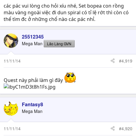
các pác vui lòng cho hỏi xíu nhé, Set bopea con rồng
màu vàng ngoài việc đi dun spiral có tỉ lệ rớt thì còn có
thể tìm đc ở những chổ nào các pác nhỉ.
25512345
Mega Man
Lão Làng GVN
11/11/14
#4,919
Quest này phải làm gì đây
Fantasy8
Mega Man
11/11/14
#4,920