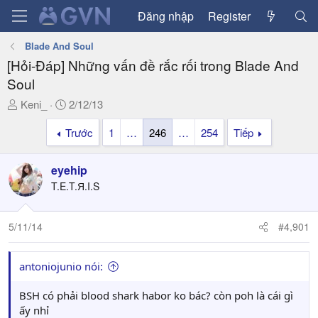
Đăng nhập
Register
Blade And Soul
[Hỏi-Đáp] Những vấn đề rắc rối trong Blade And
Soul
T
N
Keni_
2/12/13
h
g
Trước
1
…
246
…
254
Tiếp
r
à
e
y
a
g
eyehip
d
ử
T.E.T.Я.I.S
s
i
t
a
5/11/14
#4,901
r
t
antoniojunio nói:
e
r
BSH có phải blood shark habor ko bác? còn poh là cái gì
ấy nhỉ