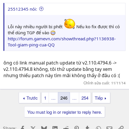
25512345 nói:
Lỗi này nhiều người bị phết
Nếu ko fix được thì có
thể dùng TGP để vào
http://forum.gamevn.com/showthread.php?1136938-
Tool-giam-ping-cua-QQ
ông có link manual patch update từ v2.110.4794.6 ->
v2.110.4794.8 không, tôi thử update bằng tay xem
nhưng thiếu patch này tìm mãi không thấy ở đâu có :(
Chỉnh sửa cuối:
11/11/14
Trước
1
…
246
…
254
Tiếp
You must log in or register to reply here.
Facebook
X
Bluesky
LinkedIn
Reddit
Pinterest
Tumblr
WhatsApp
Email
Li
Share: