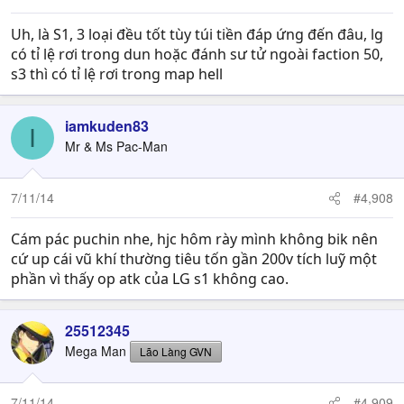
Uh, là S1, 3 loại đều tốt tùy túi tiền đáp ứng đến đâu, lg
có tỉ lệ rơi trong dun hoặc đánh sư tử ngoài faction 50,
s3 thì có tỉ lệ rơi trong map hell
iamkuden83
I
Mr & Ms Pac-Man
7/11/14
#4,908
Cám pác puchin nhe, hjc hôm rày mình không bik nên
cứ up cái vũ khí thường tiêu tốn gần 200v tích luỹ một
phần vì thấy op atk của LG s1 không cao.
25512345
Mega Man
Lão Làng GVN
7/11/14
#4,909