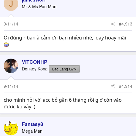
J
Mr & Ms Pac-Man
9/11/14
#4,913
Ôi đúng r bạn à cảm ơn bạn nhiều nhé, loay hoay mãi
VITCONHP
Donkey Kong
Lão Làng GVN
9/11/14
#4,914
cho mình hỏi với acc bỏ gần 6 tháng rồi giờ còn vào
được ko vậy :(
Fantasy8
Mega Man