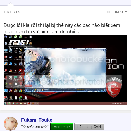
10/11/14
#4,915
Được lỗi kia rồi thì lại bị thế này các bác nào biết xem
giúp dùm tôi với, xin cám ơn nhiều
Fukami Touko
°✧✯Azem✯✧°
Moderator
Lão Làng GVN