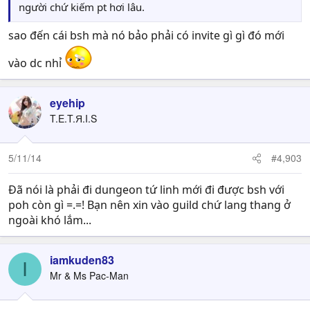
người chứ kiếm pt hơi lâu.
sao đến cái bsh mà nó bảo phải có invite gì gì đó mới
vào dc nhỉ
eyehip
T.E.T.Я.I.S
5/11/14
#4,903
Đã nói là phải đi dungeon tứ linh mới đi được bsh với
poh còn gì =.=! Bạn nên xin vào guild chứ lang thang ở
ngoài khó lắm...
iamkuden83
I
Mr & Ms Pac-Man