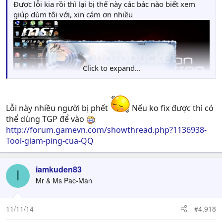
Được lỗi kia rồi thì lại bị thế này các bác nào biết xem
giúp dùm tôi với, xin cám ơn nhiều
Click to expand...
Lỗi này nhiều người bị phết
Nếu ko fix được thì có
thể dùng TGP để vào
http://forum.gamevn.com/showthread.php?1136938-
Tool-giam-ping-cua-QQ
iamkuden83
I
Mr & Ms Pac-Man
11/11/14
#4,918