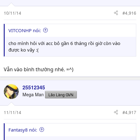
10/11/14
#4,916
VITCONHP nói:
cho mình hỏi với acc bỏ gần 6 tháng rồi giờ còn vào
được ko vậy :(
Vẫn vào bình thường nhé. =^)
25512345
Mega Man
Lão Làng GVN
11/11/14
#4,917
Fantasy8 nói: