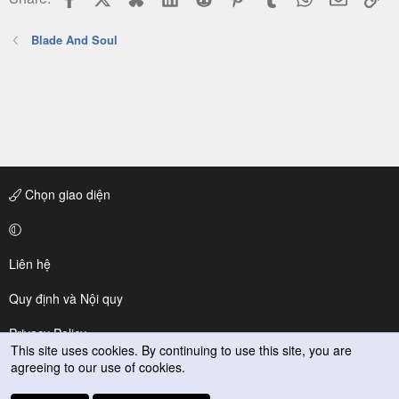
Blade And Soul
Chọn giao diện
Liên hệ
Quy định và Nội quy
Privacy Policy
This site uses cookies. By continuing to use this site, you are
agreeing to our use of cookies.
Trợ giúp