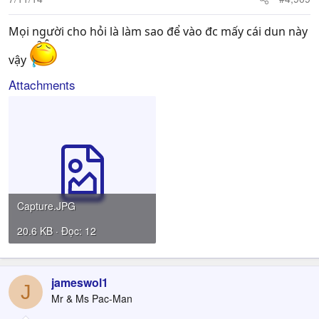
Mọi người cho hỏi là làm sao để vào đc mấy cái dun này
vậy
Attachments
Capture.JPG
20.6 KB · Đọc: 12
jameswol1
J
Mr & Ms Pac-Man