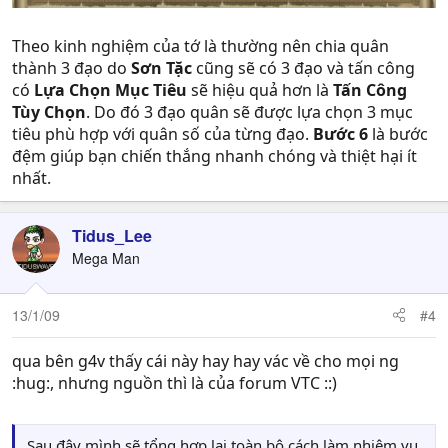
Theo kinh nghiệm của tớ là thường nên chia quân
thành 3 đạo do
Sơn Tặc
cũng sẽ có 3 đạo và tấn công
có
Lựa Chọn Mục Tiêu
sẽ hiệu quả hơn là
Tấn Công
Tùy Chọn
. Do đó 3 đạo quân sẽ được lựa chọn 3 mục
tiêu phù hợp với quân số của từng đạo.
Bước 6
là bước
đệm giúp bạn chiến thắng nhanh chóng và thiệt hại ít
nhất.
Tidus_Lee
Mega Man
13/1/09
#4
qua bên g4v thấy cái này hay hay vác về cho mọi ng
:hug:, nhưng nguồn thì là của forum VTC ::)
Sau đây mình sẽ tổng hợp lại toàn bộ cách làm nhiệm vụ