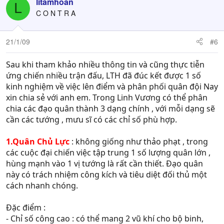
litamhoan
L
Khi quân đội ta đi đánh trận quân địch sẽ sử dụng các kế
C O N T R A
sách, khi bị trúng kế quân ta bị thương và làm giảm sĩ khí
quân ta và sẽ dẫn đến thất bại ....
Vì thế sĩ khí cũng cần nâng cao để đáp ứng cho các trận
21/1/09
#6
đánh
bạn chỉ cần nâng cao sĩ khí tới chừng 40 ~ 50 là được vì
Sau khi tham khảo nhiều thông tin và cũng thực tiễn
trận đánh cũng không kéo dài quá lấu để tổn thất hết sĩ
ứng chiến nhiều trận đấu, LTH đã đúc kết được 1 số
khí (nếu thắng)
kinh nghiệm về việc lên điểm và phân phối quân đội Nay
Sĩ khí quân ta bị giảm khi quân ta ko đánh lại đc quân
xin chia sẻ với anh em. Trong Linh Vương có thể phân
địch và để quân địch còn sống mà thi hành các kế sách
chia các đạo quân thành 3 dạng chính , với mỗi dạng sẽ
phản công lại chúng ta....
cần các tướng , mưu sĩ có các chỉ số phù hợp.
Trong thời gian bắt đầu này bạn nên tiến hành nghiên
cứu Quân Giới trong Đại học viện (nâng cấp vũ khí càng
1.Quân Chủ Lực
: không giống như thảo phạt , trong
cao càng tốt)
các cuộc đại chiến việc tập trung 1 số lượng quân lớn ,
Tiếp theo là < Tướng Soái >
hùng mạnh vào 1 vị tướng là rất cần thiết. Đạo quân
Tướng của bạn sẽ chịu trách nhiệm cầm quân đánh trận
hoặc đơn độc xông pha nên phần chỉ số cũng khá quan
này có trách nhiệm công kích và tiêu diệt đối thủ một
trọng
cách nhanh chóng.
Sức Mạnh
ảnh hưởng tới sức tấn công khi tướng ta đơn
đấu với tướng giặc
Đặc điểm :
Nhanh nhẹn
ảnh hưởng tới khả năng ứng biến (ở đây
- Chỉ số công cao : có thể mang 2 vũ khí cho bộ binh,