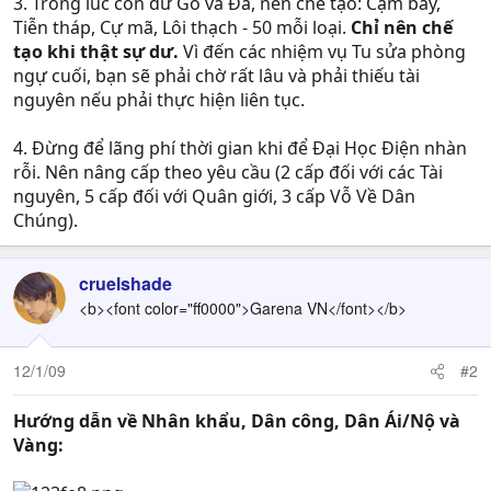
3. Trong lúc còn dư Gỗ và Đá, nên chế tạo: Cạm bẫy,
Tiễn tháp, Cự mã, Lôi thạch - 50 mỗi loại.
Chỉ nên chế
tạo khi thật sự dư.
Vì đến các nhiệm vụ Tu sửa phòng
ngự cuối, bạn sẽ phải chờ rất lâu và phải thiếu tài
nguyên nếu phải thực hiện liên tục.
4. Đừng để lãng phí thời gian khi để Đại Học Điện nhàn
rỗi. Nên nâng cấp theo yêu cầu (2 cấp đối với các Tài
nguyên, 5 cấp đối với Quân giới, 3 cấp Vỗ Về Dân
Chúng).
cruelshade
<b><font color="ff0000">Garena VN</font></b>
12/1/09
#2
Hướng dẫn về
Nhân khẩu, Dân công, Dân Ái/Nộ và
Vàng: