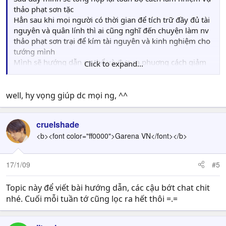
thảo phạt sơn tặc
Hẳn sau khi mọi người có thời gian để tích trữ đầy đủ tài
nguyên và quân lính thì ai cũng nghĩ đến chuyện làm nv
thảo phạt sơn trại để kím tài nguyên và kinh nghiệm cho
tướng mình
Mình sẽ hướng dẫn cụ thể và đưa ra phuơng cách giảm
Click to expand...
tối thiểu mọi thiệt hại cho quân mình khi tham gia nv
thảo phạt...
well, hy vọng giúp dc mọi ng, ^^
Đầu tiên là
< Quân lính >
Đầu tiên bạn cần phải chiêu mộ quân lính ( chắc việc
cruelshade
chiêu mộ thì ai cũng biết hết gòy ) bạn phải chiêu mộ
<b><font color="ff0000">Garena VN</font></b>
một số lượng binh cỡ 200 ~ 300 quân (chỉ dành cho nv ở
level nhỏ càng làm lên cấp cao thì phải tăng thêm số
lượng lính, tốt nhất cứ 2 level thì bổ sung thêm 100 ~
17/1/09
#5
200 quân)
Hãy nhớ để ý đến quân lương của mình ( lương thực và
Topic này để viết bài hướng dẫn, các cậu bớt chat chit
tiền vàng) vì nếu 1 trong 2 thứ đó hết thì lính sẽ ko có
nhé. Cuối mỗi tuần tớ cũng lọc ra hết thôi =.=
lương sẽ đào ngũ bỏ đi....
Sĩ khí
cũng khá quan trọng đối với 1 đội quân