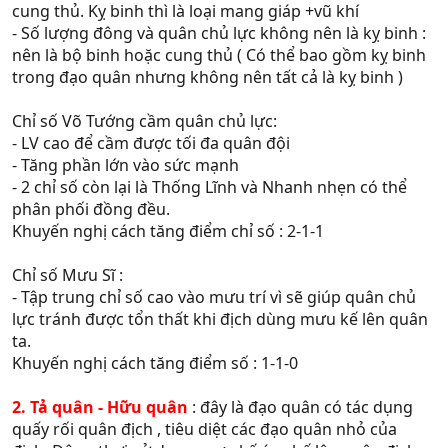
quyết định xem ai ra quân đánh trước)
cung thủ. Kỵ binh thì là loại mang giáp +vũ khí
Thống lĩnh
sẽ quyết định tới khả năng cầm quân đánh
- Số lượng đông và quân chủ lực không nên là kỵ binh :
địch (nói chung là khả năng dùng trận hình đánh giặc)
nên là bộ binh hoặc cung thủ ( Có thể bao gồm kỵ binh
bạn chỉ việc chọn 1 tướng cấp vừa thôi nhưng cần có chỉ
trong đạo quân nhưng không nên tất cả là kỵ binh )
số Thống Lĩnh càng cao càng tốt
Làm nv Thảo Phạt thì bạn cần tuyển từ 2 đến 3 tướng (
Chỉ số Võ Tướng cầm quân chủ lực:
dứt khoát ko chọn 1 tướng)
- LV cao để cầm được tối đa quân đội
bạn hãy phân phối cho tất cả tướng có quân số bằng
- Tăng phần lớn vào sức mạnh
nhau.( Trong khi giao chiến thường thì quân địch đánh
- 2 chỉ số còn lại là Thống Lĩnh và Nhanh nhẹn có thể
hội đồng tướng nào có quân nhiều nhất )
phân phối đồng đều.
Khi tướng ta xuất chinh bạn có thể chọn phương án tác
Khuyến nghị cách tăng điểm chỉ số : 2-1-1
chiến là cho tướng một mình ứng chiến thì tướng sẽ tăng
level rất nhanh ( còn tùy theo tướng địch có chịu ra ứng
Chỉ số Mưu Sĩ :
chiến và bạn có đánh lại tướng địch hay không)
- Tập trung chỉ số cao vào mưu trí vì sẽ giúp quân chủ
Nhưng mặt bất lợi là quân bạn đứng ở nhà có thể bị một
lực tránh được tổn thất khi địch dùng mưu kế lên quân
đạo quân khác tấn công (tuy tổn thất ko lớn nhưng cũng
ta.
cần cẩn thận)
Khuyến nghị cách tăng điểm số : 1-1-0
Tiếp theo là phần quan trọng nhất < Trận Hình >
2. Tả quân - Hữu quân
: đây là đạo quân có tác dụng
Khi làm nv này thì yếu tố trận hình là rất quan trọng
quấy rối quân địch , tiêu diệt các đạo quân nhỏ của