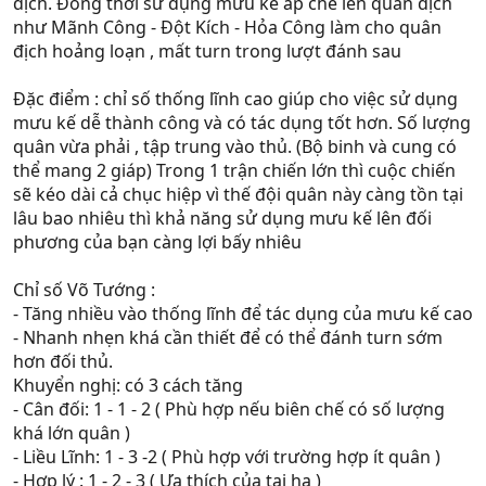
địch. Đông thơi sử dụng mưu kế áp chế lên quân địch
Để điều chỉnh lại trận hình thì bạn có thể vào Binh
như Mãnh Công - Đột Kích - Hỏa Công làm cho quân
trường, chọn Biên chế, sau đó chọn tướng đi làm nv và
địch hoảng loạn , mất turn trong lượt đánh sau
chọn Thiết lập (hoặc trong phần Quân sự trong nhân vật
tướng )
Đặc điểm : chỉ số thống lĩnh cao giúp cho việc sử dụng
Khi nhìn vào phần Trận hình (bên góc phải) bạn thấy có 1
mưu kế dễ thành công và có tác dụng tốt hơn. Số lượng
hình nhỏ đại diện cho trận hình đó bạn chỉ chuột vào sẽ
quân vừa phải , tập trung vào thủ. (Bộ binh và cung có
thấy một bảng nhỏ hiện ra đó chính là bảng tính khắc
thể mang 2 giáp) Trong 1 trận chiến lớn thì cuộc chiến
chế nhau giữa các Trận hình
sẽ kéo dài cả chục hiệp vì thế đội quân này càng tồn tại
lâu bao nhiêu thì khả năng sử dụng mưu kế lên đối
phương của bạn càng lợi bấy nhiêu
Mình sẽ lấy ví dụ trận hình Trùy Hình
( khi nhìn vào bảng bạn thấy 2 loại 1 là hàng ngang 1 là
Chỉ số Võ Tướng :
hàng dọc, ở đây mình lấy ví dụ tính theo hàng ngang)
- Tăng nhiều vào thống lĩnh để tác dụng của mưu kế cao
trận Trùy Hình theo hàng ngang các bạn sẽ thấy các chỉ
- Nhanh nhẹn khá cần thiết để có thể đánh turn sớm
số
hơn đối thủ.
Khuyển nghị: có 3 cách tăng
Trùy hình Câu hình Ky hình Hạc dực Ngư lân
Trùy Hình 1.0 1.1 1.2 0.8 0.9
- Cân đối: 1 - 1 - 2 ( Phù hợp nếu biên chế có số lượng
khá lớn quân )
ta có thể thấy Trùy hình kháng Trùy hình nên sức tấn
- Liều Lĩnh: 1 - 3 -2 ( Phù hợp với trường hợp ít quân )
công vẫn là 1.0
- Hợp lý : 1 - 2 - 3 ( Ưa thích của tại hạ )