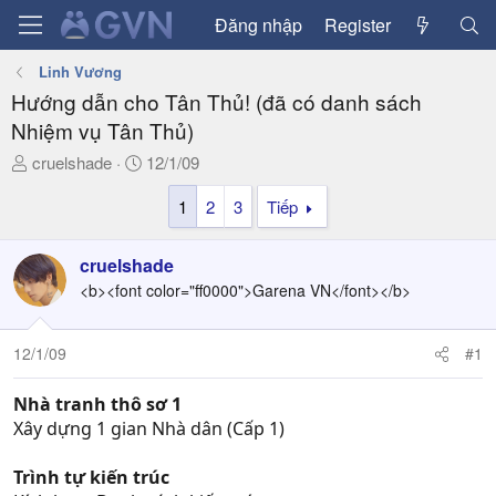
Đăng nhập
Register
Linh Vương
Hướng dẫn cho Tân Thủ! (đã có danh sách
Nhiệm vụ Tân Thủ)
T
N
cruelshade
12/1/09
h
g
1
2
3
Tiếp
r
à
e
y
a
g
cruelshade
d
ử
<b><font color="ff0000">Garena VN</font></b>
s
i
t
a
12/1/09
#1
r
t
Nhà tranh thô sơ 1
e
Xây dựng 1 gian Nhà dân (Cấp 1)
r
Trình tự kiến trúc