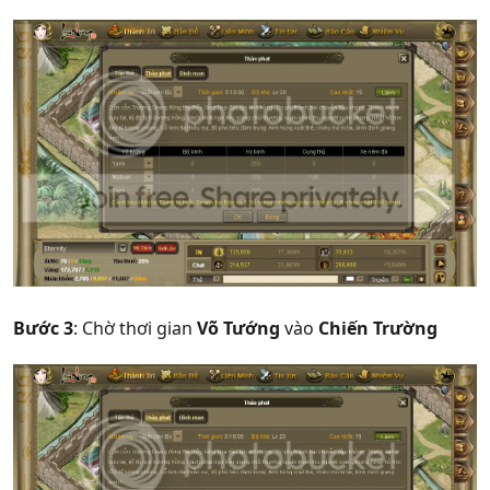
Bước 3
: Chờ thơi gian
Võ Tướng
vào
Chiến Trường