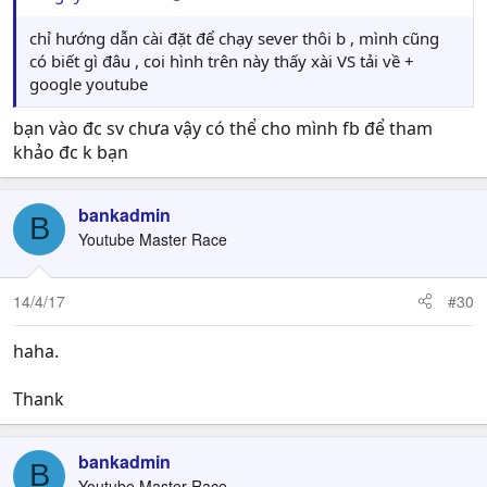
chỉ hướng dẫn cài đặt để chạy sever thôi b , mình cũng
có biết gì đâu , coi hình trên này thấy xài VS tải về +
google youtube
bạn vào đc sv chưa vậy có thể cho mình fb để tham
khảo đc k bạn
bankadmin
B
Youtube Master Race
14/4/17
#30
haha.
Thank
bankadmin
B
Youtube Master Race