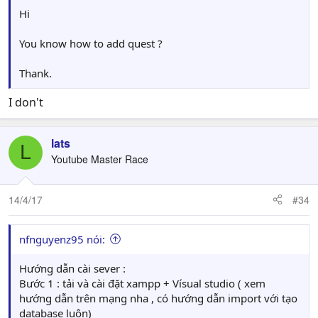
Hi
You know how to add quest ?
Thank.
I don't
lats
L
Youtube Master Race
14/4/17
#34
nfnguyenz95 nói:
Hướng dẫn cài sever :
Bước 1 : tải và cài đặt xampp + Vísual studio ( xem
hướng dẫn trên mạng nha , có hướng dẫn import với tạo
database luôn)