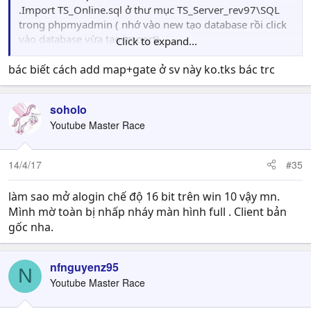
.Import TS_Online.sql ở thư mục TS_Server_rev97\SQL
trong phpmyadmin ( nhớ vào new tạo database rồi click
vào database vừa tạo import)
Click to expand...
.Vào TS_Server_rev97\TS_Server\bin\Debug mở
dbconfig.txt
bác biết cách add map+gate ở sv này ko.tks bác trc
...đổi tên database trùng với database bạn vừa tạo trong
phpmyadmin
soholo
...chỗ password bạn để trống như hình trong comment
Youtube Master Race
trên của mình
.Vào TS_Server_rev97\TS_Server mở TSServer.cs(cài Visual
studio xong mới mở được) tìm đến dòng :
14/4/17
#35
Console.WriteLine("Loaded " + EveData.mapList.Count + "
EVEs");
làm sao mở alogin chế độ 16 bit trên win 10 vậy mn.
sửa thành
Mình mờ toàn bị nhấp nháy màn hình full . Client bản
//Console.WriteLine("Loaded " + EveData.mapList.Count
gốc nha.
+ " EVEs");
.
Bước 2:Vào TS_Server_rev97 mở TS_Server.sln nhấn start
nfnguyenz95
N
ở phần client TS bạn thêm dòng
Youtube Master Race
00.Pri*127.0.0.1 trong file SERVER.INI bạn nào cài sever
ts của DVT rồi là biết chỗ này mà