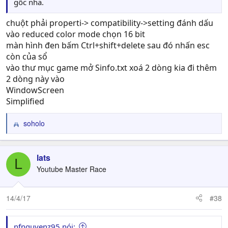
gốc nha.
chuột phải properti-> compatibility->setting đánh dấu
vào reduced color mode chọn 16 bit
màn hình đen bấm Ctrl+shift+delete sau đó nhấn esc
còn của sổ
vào thư mục game mở Sinfo.txt xoá 2 dòng kia đi thêm
2 dòng này vào
WindowScreen
Simplified
soholo
R
e
a
c
lats
L
t
Youtube Master Race
i
o
n
14/4/17
#38
s
:
nfnguyenz95 nói: