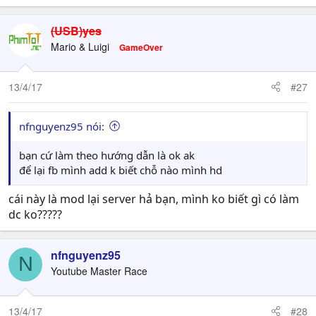
(USB)yes
Mario & Luigi
GameOver
13/4/17
#27
nfnguyenz95 nói:
bạn cứ làm theo hướng dẫn là ok ak
để lại fb mình add k biết chỗ nào mình hd
cái này là mod lại server hả bạn, mình ko biết gì có làm
dc ko?????
nfnguyenz95
N
Youtube Master Race
13/4/17
#28