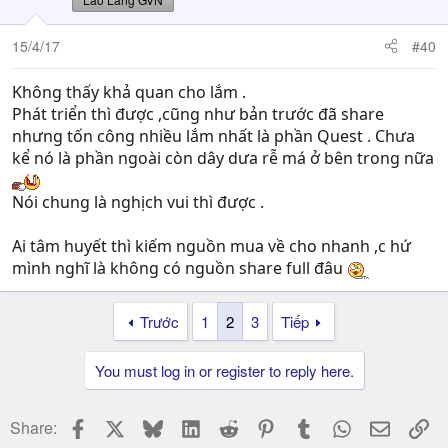
15/4/17
#40
Không thấy khả quan cho lắm .
Phát triển thì được ,cũng như bản trước đã share
nhưng tốn công nhiều lắm nhất là phần Quest . Chưa
kể nó là phần ngoài còn dây dưa rễ má ở bên trong nữa
Nói chung là nghịch vui thì được .
Ai tâm huyết thì kiếm nguồn mua về cho nhanh ,c hứ
mình nghĩ là không có nguồn share full đâu
Trước
1
2
3
Tiếp
You must log in or register to reply here.
Facebook
X
Bluesky
LinkedIn
Reddit
Pinterest
Tumblr
WhatsApp
Email
Li
Share: