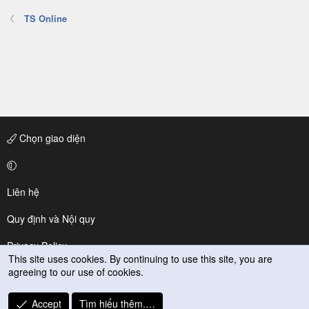
TS Online
Chọn giao diện
Liên hệ
Quy định và Nội quy
Privacy Policy
This site uses cookies. By continuing to use this site, you are
agreeing to our use of cookies.
Trợ giúp
R
Accept
Tìm hiểu thêm.…