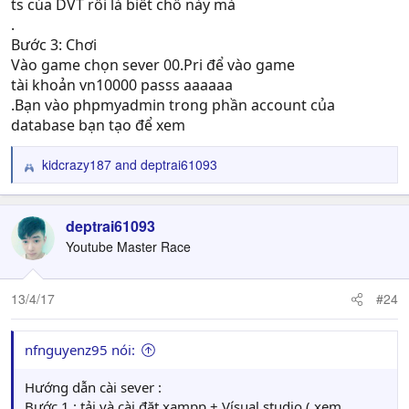
ts của DVT rồi là biết chỗ này mà
.
Bước 3: Chơi
Vào game chọn sever 00.Pri để vào game
tài khoản vn10000 passs aaaaaa
.Bạn vào phpmyadmin trong phần account của
database bạn tạo để xem
kidcrazy187
and
deptrai61093
R
e
a
c
deptrai61093
t
Youtube Master Race
i
o
n
13/4/17
#24
s
:
nfnguyenz95 nói:
Hướng dẫn cài sever :
Bước 1 : tải và cài đặt xampp + Vísual studio ( xem