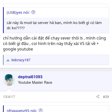
(USB)yes nói:
cái này là mod lại server hả bạn, mình ko biết gì có làm
dc ko?????
chỉ hướng dẫn cài đặt để chạy sever thôi b , mình cũng
có biết gì đâu , coi hình trên này thấy xài VS tải về +
google youtube
kidcrazy187
R
e
a
c
deptrai61093
t
Youtube Master Race
i
o
n
13/4/17
#29
s
:
nfnguyenz95 nói: