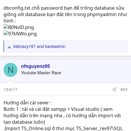
dbconfig.txt chỗ password bạn để trống database sửa
giống với database bạn đăt tên trong phpmyadmin như
hình :
kidcrazy187
and
bankadmin
R
e
a
c
nfnguyenz95
N
t
Youtube Master Race
i
o
n
13/4/17
#23
s
:
Hướng dẫn cài sever :
Bước 1 : tải và cài đặt xampp + Vísual studio ( xem
hướng dẫn trên mạng nha , có hướng dẫn import với
tạo database luôn)
.Import TS_Online.sql ở thư mục TS_Server_rev97\SQL