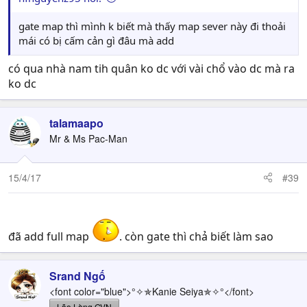
gate map thì mình k biết mà thấy map sever này đi thoải
mái có bị cấm cản gì đâu mà add
có qua nhà nam tih quân ko dc với vài chổ vào dc mà ra
ko dc
talamaapo
Mr & Ms Pac-Man
15/4/17
#39
đã add full map
. còn gate thì chả biết làm sao
Srand Ngố
<font color="blue">°✧✯Kanie Seiya✯✧°</font>
Lão Làng GVN