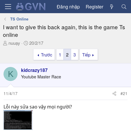
Đăng nhập
Register
TS Online
I want to give this back again, this is the game Ts
online
T
N
nuuạy
20/2/17
h
g
Trước
1
2
3
Tiếp
r
à
e
y
a
g
kidcrazy187
K
d
ử
Youtube Master Race
s
i
t
a
11/4/17
#21
r
t
Lỗi này sửa sao vậy mọi người?
e
r