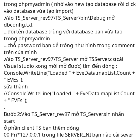
trong phpmyadmin ( nhớ vào new tạo database rồi click
vào database vừa tạo import)
.Vào TS_Server_rev97\TS_Server\bin\Debug mở
dbconfig.txt
...đổi tên database trùng với database bạn vừa tạo
trong phpmyadmin
...chỗ password bạn để trống như hình trong comment
trên của mình
.Vào TS_Server_rev97\TS_Server mở TSServer.cs(cài
Visual studio xong mới mở được) tìm đến dòng :
Console.WriteLine("Loaded " + EveData.mapList.Count +
" EVEs");
sửa thành
//Console.WriteLine("Loaded " + EveData.mapList.Count
+ " EVEs");
.
Bước 2:Vào TS_Server_rev97 mở TS_Server.sln nhấn
start
ở phần client TS bạn thêm dòng
00.Pri*127.0.0.1 trong file SERVER.INI bạn nào cài sever