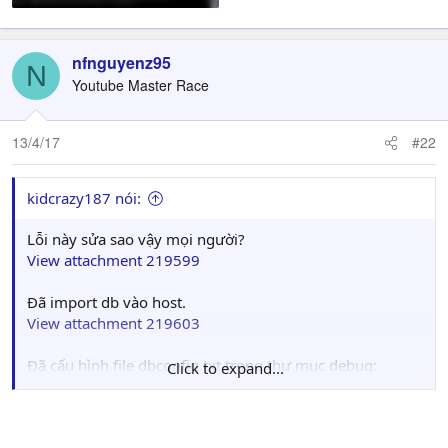
nfnguyenz95
N
Youtube Master Race
13/4/17
#22
kidcrazy187 nói:
Lỗi này sửa sao vậy mọi người?
View attachment 219599
Đã import db vào host.
View attachment 219603
Đã cấu hình file dbconfig.txt trong thư mục debug:
Click to expand...
View attachment 219598