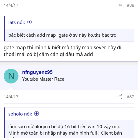
.
14/4/17
#36
Bước 3: Chơi
Vào game chọn sever 00.Pri để vào game
tài khoản vn10000 passs aaaaaa
lats nói:
.Bạn vào phpmyadmin trong phần account của database
bạn tạo để xem
bác biết cách add map+gate ở sv này ko.tks bác trc
gate map thì mình k biết mà thấy map sever này đi
thoải mái có bị cấm cản gì đâu mà add
nfnguyenz95
N
Youtube Master Race
14/4/17
#37
soholo nói:
làm sao mở alogin chế độ 16 bit trên win 10 vậy mn.
Mình mờ toàn bị nhấp nháy màn hình full . Client bản