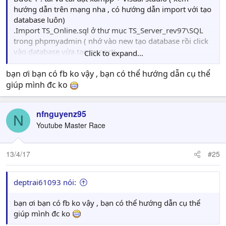
hướng dẫn trên mạng nha , có hướng dẫn import với tạo
database luôn)
.Import TS_Online.sql ở thư mục TS_Server_rev97\SQL
trong phpmyadmin ( nhớ vào new tạo database rồi click
vào database vừa tạo import)
Click to expand...
.Vào TS_Server_rev97\TS_Server\bin\Debug mở
dbconfig.txt
bạn ơi bạn có fb ko vậy , bạn có thể hướng dẫn cụ thể
...đổi tên database trùng với database bạn vừa tạo trong
giúp mình đc ko
phpmyadmin
...chỗ password bạn để trống như hình trong comment
nfnguyenz95
trên của mình
N
Youtube Master Race
.Vào TS_Server_rev97\TS_Server mở TSServer.cs(cài Visual
studio xong mới mở được) tìm đến dòng :
Console.WriteLine("Loaded " + EveData.mapList.Count + "
13/4/17
#25
EVEs");
sửa thành
//Console.WriteLine("Loaded " + EveData.mapList.Count
deptrai61093 nói:
+ " EVEs");
.
bạn ơi bạn có fb ko vậy , bạn có thể hướng dẫn cụ thể
Bước 2:Vào TS_Server_rev97 mở TS_Server.sln nhấn start
giúp mình đc ko
ở phần client TS bạn thêm dòng