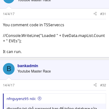
14/4/17
#31
You comment code in TSServer.cs
//Console.WriteLine("Loaded " + EveData.mapList.Count
+ " EVEs");
It can run.
bankadmin
B
Youtube Master Race
14/4/17
#32
nfnguyenz95 nói:
dbconfig.txt chỗ password bạn để trống database sửa