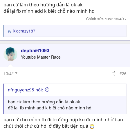
00.Pri*127.0.0.1 trong file SERVER.INI bạn nào cài sever
bạn cứ làm theo hướng dẫn là ok ak
ts của DVT rồi là biết chỗ này mà
để lại fb mình add k biết chỗ nào mình hd
.
Chỉnh sửa cuối:
13/4/17
Bước 3: Chơi
Vào game chọn sever 00.Pri để vào game
kidcrazy187
R
tài khoản vn10000 passs aaaaaa
e
.Bạn vào phpmyadmin trong phần account của database
a
bạn tạo để xem
c
deptrai61093
t
Youtube Master Race
i
o
n
13/4/17
#26
s
:
nfnguyenz95 nói:
bạn cứ làm theo hướng dẫn là ok ak
để lại fb mình add k biết chỗ nào mình hd
bạn cứ cho mình fb đi trường hợp ko đc mình nhờ bạn
chút thôi chứ cứ hỏi ở đây bất tiện quá