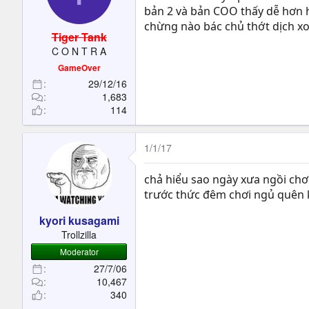
bản 2 và bản COO thấy dễ hơn 
chừng nào bác chủ thớt dịch xo
Tiger Tank
C O N T R A
GameOver
29/12/16
1,683
114
1/1/17
chả hiểu sao ngày xưa ngồi chơ
trước thức đêm chơi ngủ quên k
kyori kusagami
Trollzilla
Moderator
27/7/06
10,467
340