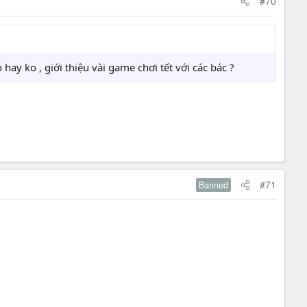
#70
y ko , giới thiệu vài game chơi tết với các bác ?
#71
Banned