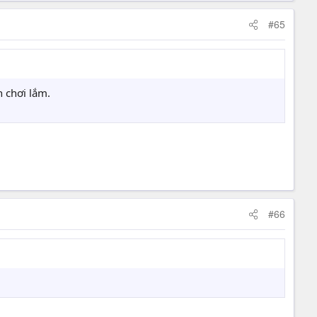
#65
 chơi lắm.
#66