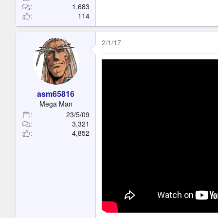
1,683
114
2/1/17
asm65816
Mega Man
23/5/09
3,321
4,852