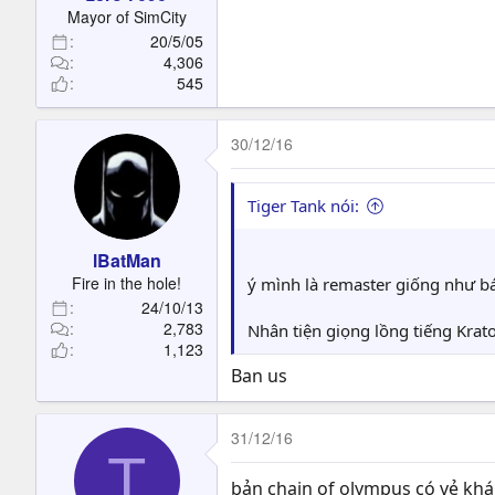
t
Mayor of SimCity
e
20/5/05
r
4,306
545
30/12/16
Tiger Tank nói:
lBatMan
Fire in the hole!
ý mình là remaster giống như bác
24/10/13
2,783
Nhân tiện giọng lồng tiếng Krat
1,123
Ban us
31/12/16
T
bản chain of olympus có vẻ khá d