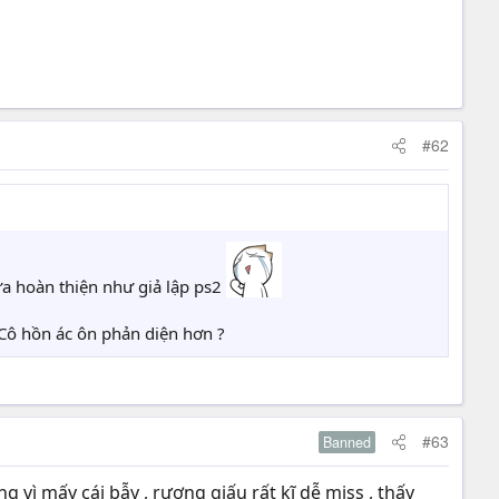
#62
hưa hoàn thiện như giả lập ps2
 Cô hồn ác ôn phản diện hơn ?
#63
Banned
 vì mấy cái bẫy , rương giấu rất kĩ dễ miss , thấy