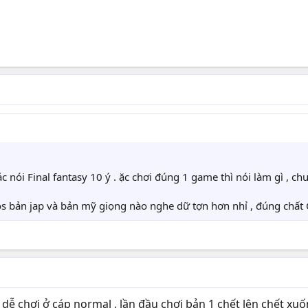
 nói Final fantasy 10 ý . ặc chơi đúng 1 game thì nói làm gì , c
os bản jap và bản mỹ giọng nào nghe dữ tợn hơn nhỉ , đúng chất
ễ chơi ở cáp normal , lần đầu chơi bản 1 chết lên chết xuống