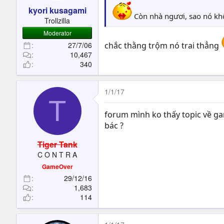
kyori kusagami
Còn nhà ngươi, sao nó khôn
Trollzilla
Moderator
27/7/06
chắc thằng trộm nó trai thẳng
10,467
340
1/1/17
T
forum mình ko thấy topic về gam
bác ?
Tiger Tank
C O N T R A
GameOver
29/12/16
1,683
114