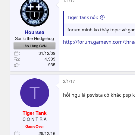
1/1/17
Tiger Tank nói:
forum mình ko thấy topic về game
Hoursea
Sonic the Hedgehog
http://forum.gamevn.com/thread
Lão Làng GVN
31/12/09
4,999
935
2/1/17
T
hỏi ngu là psvista có khác psp
Tiger Tank
C O N T R A
GameOver
29/12/16