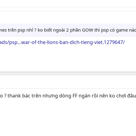
s trên psp nhỉ ? ko biết ngoài 2 phần GOW thì psp có game nào ha
s/psp...war-of-the-lions-ban-dich-tieng-viet.1279647/
 ko ? thank bác trên nhưng dòng FF ngán rồi nên ko chơi đâu