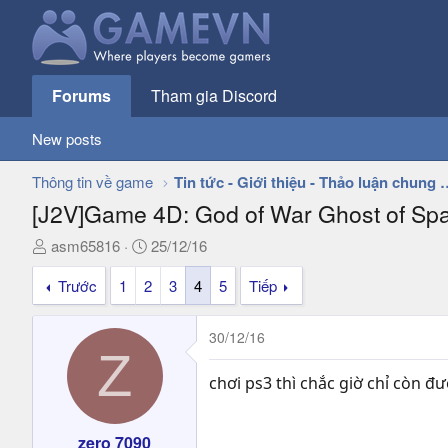
Forums
Tham gia Discord
New posts
Thông tin về game
Tin tức - Giới thiệu - 
[J2V]Game 4D: God of War Ghost of Spa
T
N
asm65816
25/12/16
h
g
Trước
1
2
3
4
5
Tiếp
r
à
e
y
a
g
30/12/16
d
ử
Z
s
i
chơi ps3 thì chắc giờ chỉ còn đ
t
a
r
zero 7090