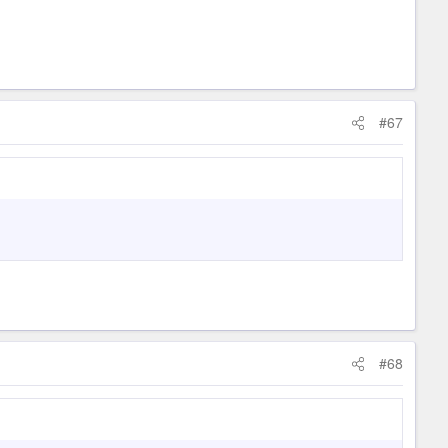
#67
#68