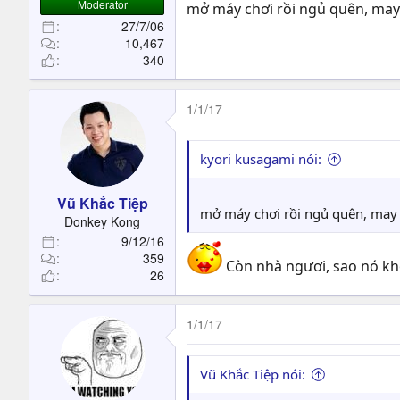
Moderator
mở máy chơi rồi ngủ quên, may l
27/7/06
10,467
340
1/1/17
kyori kusagami nói:
Vũ Khắc Tiệp
mở máy chơi rồi ngủ quên, may l
Donkey Kong
9/12/16
359
Còn nhà ngươi, sao nó khô
26
1/1/17
Vũ Khắc Tiệp nói: