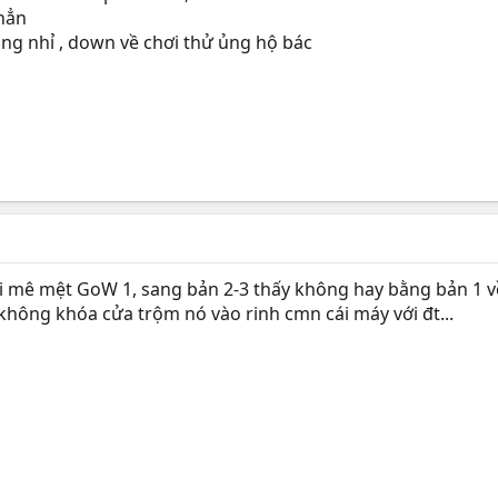
hẳn
ng nhỉ , down về chơi thử ủng hộ bác
i mê mệt GoW 1, sang bản 2-3 thấy không hay bằng bản 1 về
hông khóa cửa trộm nó vào rinh cmn cái máy với đt...