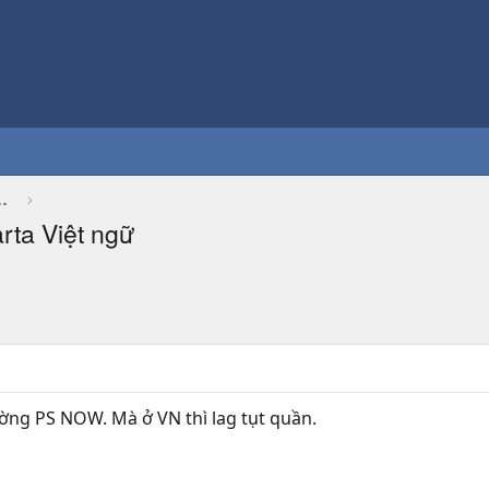
Thảo luận chung về game
rta Việt ngữ
ường PS NOW. Mà ở VN thì lag tụt quần.