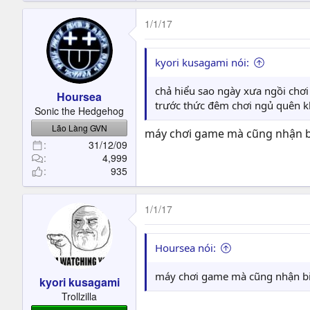
1/1/17
kyori kusagami nói:
chả hiểu sao ngày xưa ngồi chơ
Hoursea
trước thức đêm chơi ngủ quên kh
Sonic the Hedgehog
Lão Làng GVN
máy chơi game mà cũng nhận bi
31/12/09
4,999
935
1/1/17
Hoursea nói:
máy chơi game mà cũng nhận biế
kyori kusagami
Trollzilla