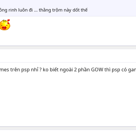
g rinh luôn đi ... thằng trộm này dốt thế
es trên psp nhỉ ? ko biết ngoài 2 phần GOW thì psp có game