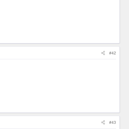
#42
#43