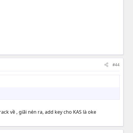
#44
ack về , giãi nén ra, add key cho KAS là oke