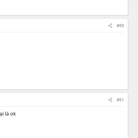
#50
#51
ại là ok