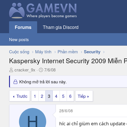
Forums
Tham gia Discord
New posts
Cuộc sống
Máy tính
Phần mềm
Security
Kaspersky Internet Security 2009 Miễn 
T
N
cracker_9x
7/6/08
h
g
r
à
Không mở trả lời sau này.
e
y
a
g
Trước
1
2
3
4
5
6
Tiếp
d
ử
s
i
28/6/08
t
H
a
r
híc ai chỉ giùm em cách update c