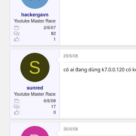
t
e
hackergavn
r
Youtube Master Race
2/6/07
82
1
29/6/08
S
có ai đang dùng k7.0.0.120 có 
sunred
Youtube Master Race
6/6/08
17
0
30/6/08