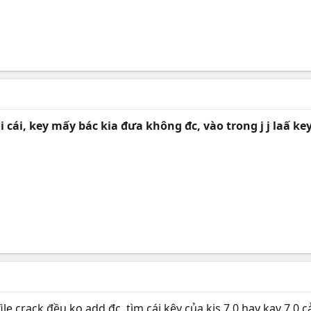
ôi cái, key mấy bác kia đưa không đc, vào trong j j laấ k
file crack đều ko add đc, tìm cái kêy của kis 7.0 hay kav 7.0 c