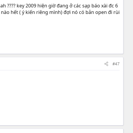
i ah ???? key 2009 hiện giờ đang ở các sạp báo xài đc 6
nào hết ( ý kiến riêng mình) đợi nó có bản open đi rùi
#47