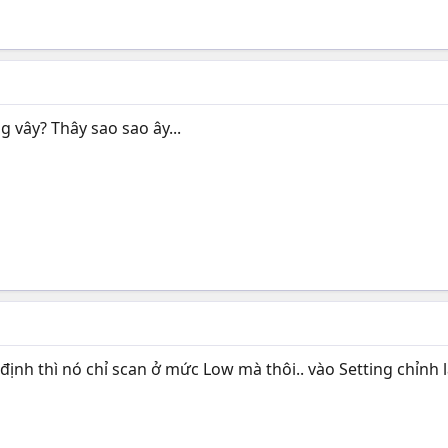
g vây? Thây sao sao ây...
 định thì nó chỉ scan ở mức Low mà thôi.. vào Setting chỉnh l