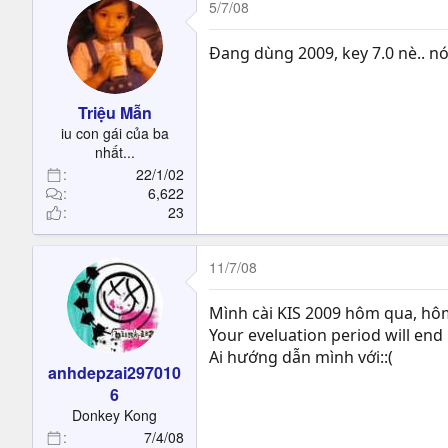
5/7/08
Đang dùng 2009, key 7.0 nè.. n
Triệu Mẫn
iu con gái của ba
nhất...
22/1/02
6,622
23
11/7/08
Mình cài KIS 2009 hôm qua, hôm
Your eveluation period will end 
Ai hướng dẫn mình với::(
anhdepzai297010
6
Donkey Kong
7/4/08