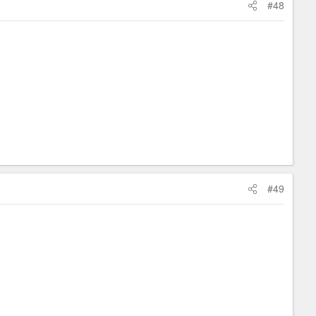
#48
#49