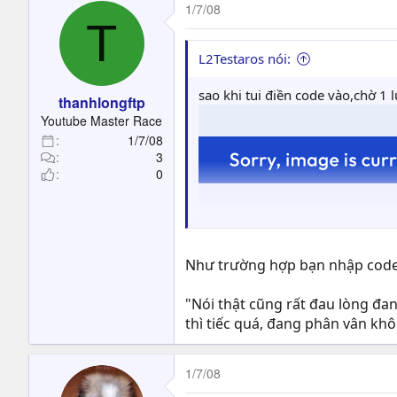
1/7/08
T
L2Testaros nói:
sao khi tui điền code vào,chờ 1 lú
thanhlongftp
Youtube Master Race
1/7/08
3
0
Như trường hợp bạn nhập code m
"Nói thật cũng rất đau lòng đ
thì tiếc quá, đang phân vân khôn
1/7/08