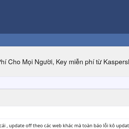
Phí Cho Mọi Người, Key miễn phí từ Kaspers
ái , update off theo các web khác mà toàn báo lỗi kô update đ