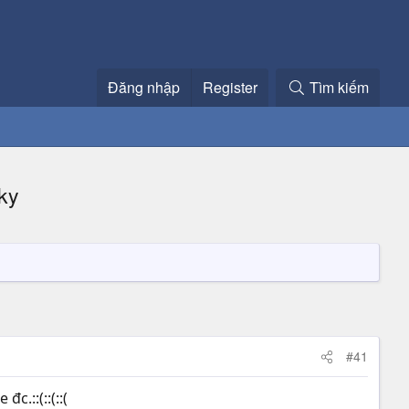
Đăng nhập
Register
Tìm kiếm
ky
#41
c.::(::(::(