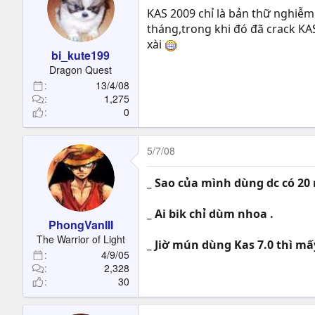
KAS 2009 chỉ là bản thữ nghiễm ,
tháng,trong khi đó đã crack KAS
xài
bi_kute199
Dragon Quest
13/4/08
1,275
0
5/7/08
_ Sao của mình dùng dc có 20 n
_ Ai bik chỉ dùm nhoa .
PhongVanIII
The Warrior of Light
_ Jiờ mún dùng Kas 7.0 thì mấy
4/9/05
2,328
30