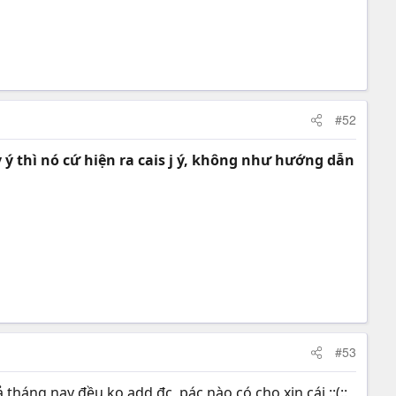
#52
ey ý thì nó cứ hiện ra cais j ý, không như hướng dẫn
#53
ả tháng nay đều ko add đc, pác nào có cho xin cái ::(::