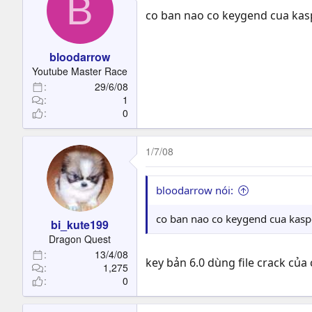
B
co ban nao co keygend cua kaspe
bloodarrow
Youtube Master Race
29/6/08
1
0
1/7/08
bloodarrow nói:
co ban nao co keygend cua kasper
bi_kute199
Dragon Quest
13/4/08
key bản 6.0 dùng file crack của 
1,275
0