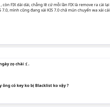
 còn FIX dài dài, chẵng lẽ cứ mỗi lần FIX là remove ra cài lạ
 7.0, mình cũng đang xài KIS 7.0 chã mún chuyển wa xài cái 
gày zọ chài :( .
 ông có key ko bị Blacklist ko vậy ?