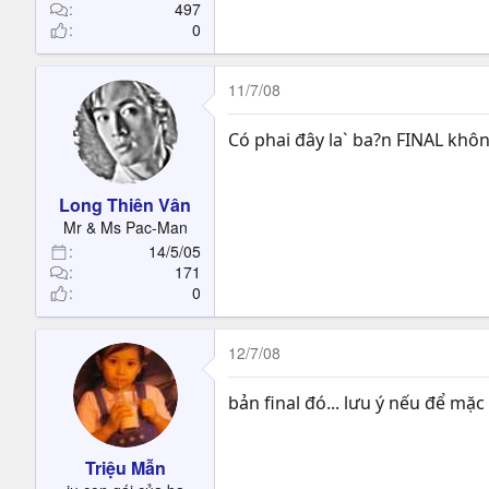
497
0
11/7/08
Có phai đây la` ba?n FINAL khôn
Long Thiên Vân
Mr & Ms Pac-Man
14/5/05
171
0
12/7/08
bản final đó... lưu ý nếu để mặc
Triệu Mẫn