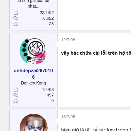
iu con gái của ba
nhất...
22/1/02
6,622
23
12/7/08
vậy bác chữa cái lỗi trên hộ t
anhdepzai297010
6
Donkey Kong
7/4/08
497
0
13/7/08
hiện giờ là tất cả các key trong 