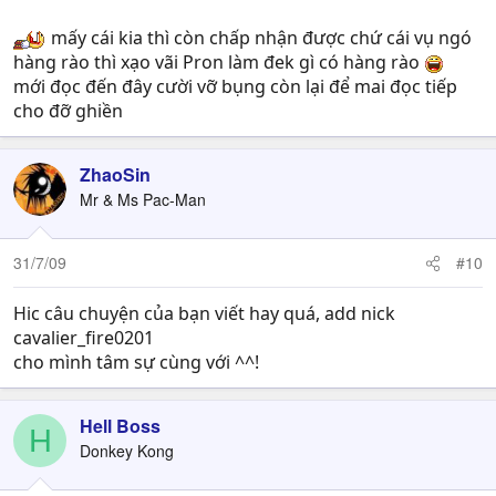
nhỉ? pé Amy ngó trời, ngó trăng, ngó gió, ngó mây, ngó
hàng cây,
ngó hàng rào
etc...
mấy cái kia thì còn chấp nhận được chứ cái vụ ngó
To be continue...​
hàng rào thì xạo vãi Pron làm đek gì có hàng rào
mới đọc đến đây cười vỡ bụng còn lại để mai đọc tiếp
cho đỡ ghiền
ZhaoSin
Mr & Ms Pac-Man
31/7/09
#10
Hic câu chuyện của bạn viết hay quá, add nick
cavalier_fire0201
cho mình tâm sự cùng với ^^!
Hell Boss
H
Donkey Kong