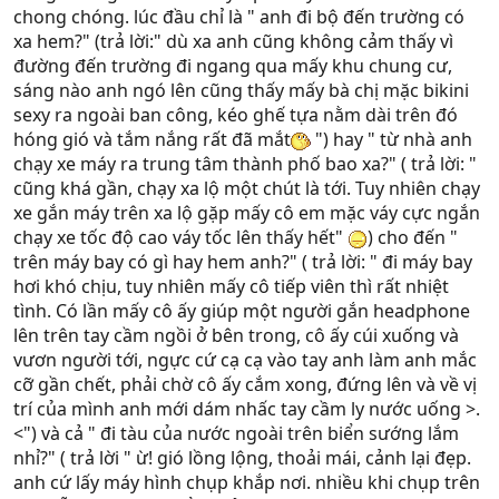
chong chóng. lúc đầu chỉ là " anh đi bộ đến trường có
xa hem?" (trả lời:" dù xa anh cũng không cảm thấy vì
đường đến trường đi ngang qua mấy khu chung cư,
sáng nào anh ngó lên cũng thấy mấy bà chị mặc bikini
sexy ra ngoài ban công, kéo ghế tựa nằm dài trên đó
hóng gió và tắm nắng rất đã mắt
") hay " từ nhà anh
chạy xe máy ra trung tâm thành phố bao xa?" ( trả lời: "
cũng khá gần, chạy xa lộ một chút là tới. Tuy nhiên chạy
xe gắn máy trên xa lộ gặp mấy cô em mặc váy cực ngắn
chạy xe tốc độ cao váy tốc lên thấy hết"
) cho đến "
trên máy bay có gì hay hem anh?" ( trả lời: " đi máy bay
hơi khó chịu, tuy nhiên mấy cô tiếp viên thì rất nhiệt
tình. Có lần mấy cô ấy giúp một người gắn headphone
lên trên tay cầm ngồi ở bên trong, cô ấy cúi xuống và
vươn người tới, ngực cứ cạ cạ vào tay anh làm anh mắc
cỡ gần chết, phải chờ cô ấy cắm xong, đứng lên và về vị
trí của mình anh mới dám nhấc tay cầm ly nước uống >.
<") và cả " đi tàu của nước ngoài trên biển sướng lắm
nhỉ?" ( trả lời " ừ! gió lồng lộng, thoải mái, cảnh lại đẹp.
anh cứ lấy máy hình chụp khắp nơi. nhiều khi chụp trên