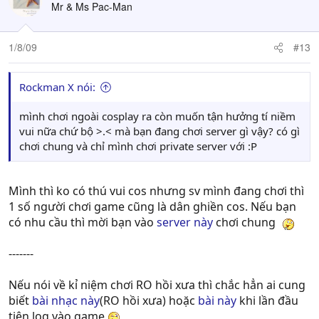
Mr & Ms Pac-Man
1/8/09
#13
Rockman X nói:
mình chơi ngoài cosplay ra còn muốn tận hưởng tí niềm
vui nữa chứ bộ >.< mà bạn đang chơi server gì vậy? có gì
chơi chung và chỉ mình chơi private server với :P
Mình thì ko có thú vui cos nhưng sv mình đang chơi thì
1 số người chơi game cũng là dân ghiền cos. Nếu bạn
có nhu cầu thì mời bạn vào
server này
chơi chung
-------
Nếu nói về kỉ niệm chơi RO hồi xưa thì chắc hẳn ai cung
biết
bài nhạc này
(RO hồi xưa) hoặc
bài này
khi lần đầu
tiên log vào game