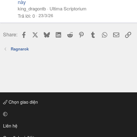
này
king_dragontb
Ultima Scriptorium
23/3/26
Trả lời
0
Facebook
X
Bluesky
LinkedIn
Reddit
Pinterest
Tumblr
WhatsApp
Email
Li
Share:
Ragnarok
Chọn giao diện
Liên hệ