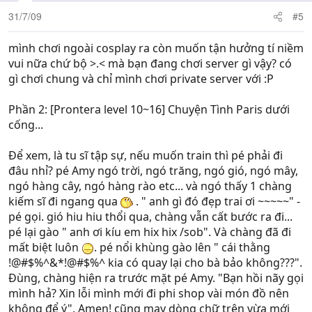
31/7/09
#5
mình chơi ngoài cosplay ra còn muốn tận hưởng tí niềm
vui nữa chứ bộ >.< mà bạn đang chơi server gì vậy? có
gì chơi chung và chỉ mình chơi private server với :P
Phần 2: [Prontera level 10~16] Chuyện Tình Paris dưới
cống...
Để xem, là tu sĩ tập sự, nếu muốn train thì pé phải đi
đâu nhỉ? pé Amy ngó trời, ngó trăng, ngó gió, ngó mây,
ngó hàng cây, ngó hàng rào etc... và ngó thấy 1 chàng
kiếm sĩ đi ngang qua
. " anh gì đó đẹp trai ơi ~~~~~" -
pé gọi. gió hiu hiu thổi qua, chàng vẫn cất bước ra đi...
pé lại gào " anh ơi kíu em hix hix /sob". Và chàng đã đi
mất biệt luôn
. pé nổi khùng gào lên " cái thằng
!@#$%^&*!@#$%^ kia có quay lại cho bà bảo không???".
Đùng, chàng hiện ra trước mặt pé Amy. "Bạn hồi nãy gọi
mình hả? Xin lỗi mình mới đi phi shop vài món đồ nên
không để ý". Amen! cũng may dòng chữ trên vừa mới