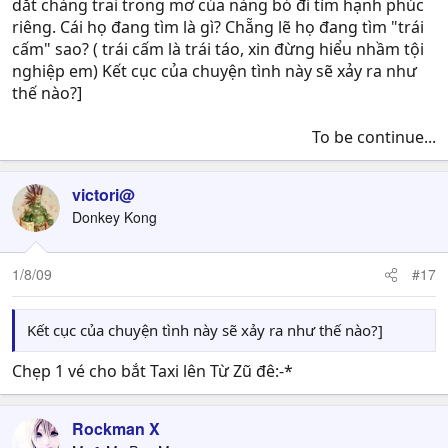
dắt chàng trai trong mơ của nàng bỏ đi tìm hạnh phúc
riêng. Cái họ đang tìm là gì? Chẵng lẽ họ đang tìm "trái
cấm" sao? ( trái cấm là trái táo, xin đừng hiểu nhầm tội
nghiệp em) Kết cục của chuyện tình này sẽ xảy ra như
thế nào?]
To be continue...​
victori@
Donkey Kong
1/8/09
#17
Kết cục của chuyện tình này sẽ xảy ra như thế nào?]
Chẹp 1 vé cho bắt Taxi lên Từ Zũ đê:-*
Rockman X