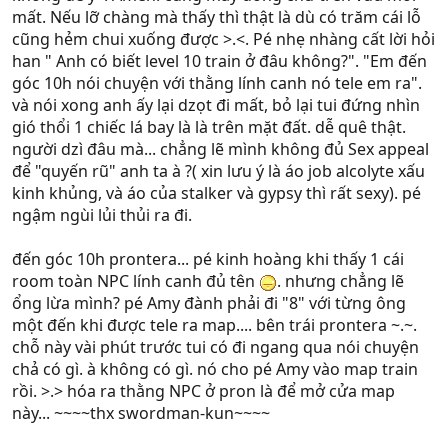
mất. Nếu lỡ chàng mà thấy thì thật là dù có trăm cái lỗ
cũng hẻm chui xuống được >.<. Pé nhẹ nhàng cất lời hỏi
han " Anh có biết level 10 train ở đâu không?". "Em đến
góc 10h nói chuyện với thằng lính canh nó tele em ra".
và nói xong anh ấy lại dzọt đi mất, bỏ lại tui đứng nhìn
gió thổi 1 chiếc lá bay là là trên mặt đất. dễ quê thật.
người dzì đâu mà... chẳng lẽ mình không đủ Sex appeal
để "quyến rũ" anh ta à ?( xin lưu ý là áo job alcolyte xấu
kinh khủng, và áo của stalker và gypsy thì rất sexy). pé
ngậm ngùi lủi thủi ra đi.
đến góc 10h prontera... pé kinh hoàng khi thấy 1 cái
room toàn NPC lính canh đủ tên
. nhưng chẳng lẽ
ổng lừa mình? pé Amy đành phải đi "8" với từng ông
một đến khi được tele ra map.... bên trái prontera ~.~.
chỗ này vài phút trước tui có đi ngang qua nói chuyện
chả có gì. à không có gì. nó cho pé Amy vào map train
rồi. >.> hóa ra thằng NPC ở pron là để mở cửa map
này... ~~~~thx swordman-kun~~~~