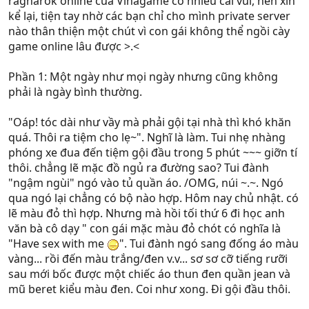
ragnarok online của Vinagame có nhiều cái vui, nên xin
kể lại, tiện tay nhờ các bạn chỉ cho mình private server
nào thân thiện một chút vì con gái không thể ngồi cày
game online lâu được >.<
Phần 1: Một ngày như mọi ngày nhưng cũng không
phải là ngày bình thường.
"Oáp! tóc dài như vầy mà phải gội tại nhà thì khó khăn
quá. Thôi ra tiệm cho lẹ~". Nghĩ là làm. Tui nhẹ nhàng
phóng xe đua đến tiệm gội đầu trong 5 phút ~~~ giỡn tí
thôi. chẳng lẽ mặc đồ ngủ ra đường sao? Tui đành
"ngậm ngùi" ngó vào tủ quần áo. /OMG, núi ~.~. Ngó
qua ngó lại chẳng có bộ nào hợp. Hôm nay chủ nhật. có
lẽ màu đỏ thì hợp. Nhưng mà hồi tối thứ 6 đi học anh
văn bà cô dạy " con gái mặc màu đỏ chót có nghĩa là
"Have sex with me
". Tui đành ngó sang đống áo màu
vàng... rồi đến màu trắng/đen v.v... sơ sơ cỡ tiếng rưỡi
sau mới bốc được một chiếc áo thun đen quần jean và
mũ beret kiểu màu đen. Coi như xong. Đi gội đầu thôi.