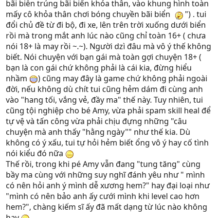
bãi biễn trúng bãi biển khỏa thân, vào khung hình toàn
mấy cô khỏa thân chơi bóng chuyền bãi biển
") . tui
đổi chủ đề từ đi bộ, đi xe, lên trên trời xuống dưới biển
rồi mà trong mắt anh lúc nào cũng chỉ toàn 16+ ( chưa
nói 18+ là may rồi ~.~). Người dzì đâu mà vô ý thế không
biết. Nói chuyện với bạn gái mà toàn gợi chuyện 18+ (
bạn là con gái chứ không phải là cái kia, đừng hiểu
nhầm
) cũng may đây là game chứ không phải ngoài
đời, nếu không dù chít tui cũng hẻm dám đi cùng anh
vào "hang tối, vắng vẻ, đầy ma" thế này. Tuy nhiên, tui
cũng tội nghiệp cho bé Amy, vừa phải spam skill heal để
tự vệ và tấn công vừa phải chịu đựng những "câu
chuyện mà anh thấy "hằng ngày"" như thế kia. Dù
không có ý xấu, tui tự hỏi hẻm biết ổng vô ý hay cố tình
nói kiểu đó nữa
Thế rồi, trong khi pé Amy vẫn đang "tung tăng" cùng
bầy ma cùng với những suy nghĩ đánh yêu như " mình
có nên hỏi anh ý mình dễ xương hem?" hay đại loại như
"mình có nên bảo anh ấy cưới mình khi level cao hơn
hem?", chàng kiếm sĩ ấy đã mất dạng từ lúc nào không
hay
.