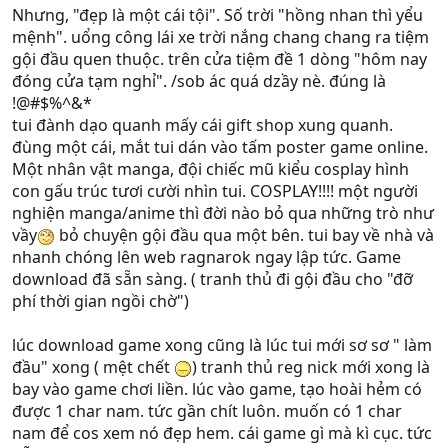
Nhưng, "đẹp là một cái tội". Số trời "hồng nhan thì yểu
mệnh". uổng công lái xe trời nắng chang chang ra tiệm
gội đầu quen thuộc. trên cửa tiệm đề 1 dòng "hôm nay
đóng cửa tạm nghỉ". /sob ác quá dzầy nè. đúng là
!@#$%^&*
tui đành dạo quanh mấy cái gift shop xung quanh.
đùng một cái, mắt tui dán vào tấm poster game online.
Một nhân vật manga, đội chiếc mũ kiểu cosplay hình
con gấu trúc tươi cười nhìn tui. COSPLAY!!!! một người
nghiện manga/anime thì đời nào bỏ qua những trò như
vầy
bỏ chuyện gội đầu qua một bên. tui bay về nhà và
nhanh chóng lên web ragnarok ngay lập tức. Game
download đã sẵn sàng. ( tranh thủ đi gội đầu cho "đỡ
phí thời gian ngồi chờ")
lúc download game xong cũng là lúc tui mới sơ sơ " làm
đầu" xong ( mệt chết
) tranh thủ reg nick mới xong là
bay vào game chơi liền. lúc vào game, tạo hoài hẻm có
được 1 char nam. tức gần chít luôn. muốn có 1 char
nam để cos xem nó đẹp hem. cái game gì mà kì cục. tức