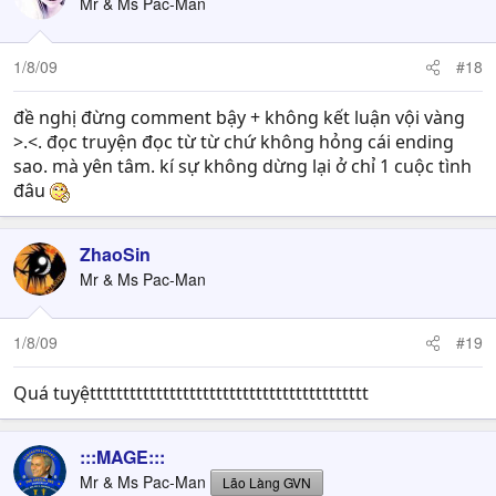
Mr & Ms Pac-Man
1/8/09
#18
đề nghị đừng comment bậy + không kết luận vội vàng
>.<. đọc truyện đọc từ từ chứ không hỏng cái ending
sao. mà yên tâm. kí sự không dừng lại ở chỉ 1 cuộc tình
đâu
ZhaoSin
Mr & Ms Pac-Man
1/8/09
#19
Quá tuyệtttttttttttttttttttttttttttttttttttttttttt
:::MAGE:::
Mr & Ms Pac-Man
Lão Làng GVN