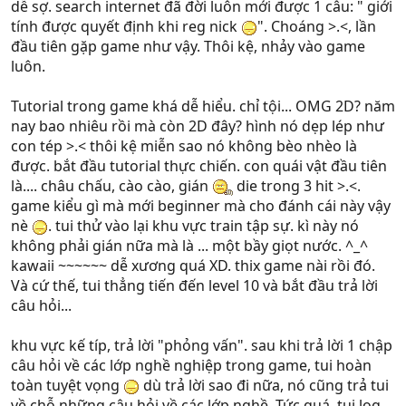
dễ sợ. search internet đã đời luôn mới được 1 câu: " giới
tính được quyết định khi reg nick
". Choáng >.<, lần
đầu tiên gặp game như vậy. Thôi kệ, nhảy vào game
luôn.
Tutorial trong game khá dễ hiểu. chỉ tội... OMG 2D? năm
nay bao nhiêu rồi mà còn 2D đây? hình nó dẹp lép như
con tép >.< thôi kệ miễn sao nó không bèo nhèo là
được. bắt đầu tutorial thực chiến. con quái vật đầu tiên
là.... châu chấu, cào cào, gián
die trong 3 hit >.<.
game kiểu gì mà mới beginner mà cho đánh cái này vậy
nè
. tui thử vào lại khu vực train tập sự. kì này nó
không phải gián nữa mà là ... một bầy giọt nước. ^_^
kawaii ~~~~~~ dễ xương quá XD. thix game nài rồi đó.
Và cứ thế, tui thẳng tiến đến level 10 và bắt đầu trả lời
câu hỏi...
khu vực kế típ, trả lời "phỏng vấn". sau khi trả lời 1 chập
câu hỏi về các lớp nghề nghiệp trong game, tui hoàn
toàn tuyệt vọng
dù trả lời sao đi nữa, nó cũng trả tui
về chỗ những câu hỏi về các lớp nghề. Tức quá, tui log