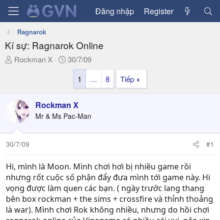
Đăng nhập
Register
Ragnarok
Kí sự: Ragnarok Online
T
N
Rockman X
30/7/09
h
g
1
…
8
Tiếp
r
à
e
y
a
g
Rockman X
d
ử
Mr & Ms Pac-Man
s
i
t
a
30/7/09
#1
r
t
Hi, mình là Moon. Mình chơi hơi bị nhiều game rồi
e
nhưng rốt cuộc số phận đẩy đưa mình tới game này. Hi
r
vọng được làm quen các bạn. ( ngày trước lang thang
bên box rockman + the sims + crossfire và thỉnh thoảng
là war). Mình chơi Rok không nhiều, nhưng do hồi chơi