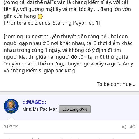
(/omg cái dzì thế nài?): vẫn là chàng kiếm sĩ ấy, với cái
tên ấy, với gương mặt ấy và mái tóc ấy .... đang lởn vởn
gần cửa hang
[Prontera ep 2 ends, Starting Payon ep 1]
[coming up next: truyền thuyết đồn rằng nếu hai con
người gặp nhau ở 3 nơi khác nhau, tại 3 thời điểm khác
nhau trong cùng 1 ngày, và không có ý định đi tìm
người kia, thì giữa hai người đó tồn tại một thứ gọi là
"duyên phận". thế nhưng, chuyện gì sẽ xảy ra giữa Amy
và chàng kiếm sĩ giáp bạc kia?]
To be continue...​
:::MAGE:::
Mr & Ms Pac-Man
Lão Làng GVN
31/7/09
#6