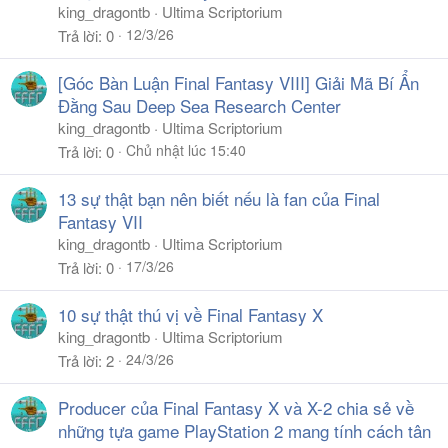
king_dragontb
Ultima Scriptorium
12/3/26
Trả lời
0
[Góc Bàn Luận Final Fantasy VIII] Giải Mã Bí Ẩn
Đằng Sau Deep Sea Research Center
king_dragontb
Ultima Scriptorium
Chủ nhật lúc 15:40
Trả lời
0
13 sự thật bạn nên biết nếu là fan của Final
Fantasy VII
king_dragontb
Ultima Scriptorium
17/3/26
Trả lời
0
10 sự thật thú vị về Final Fantasy X
king_dragontb
Ultima Scriptorium
24/3/26
Trả lời
2
Producer của Final Fantasy X và X-2 chia sẻ về
những tựa game PlayStation 2 mang tính cách tân