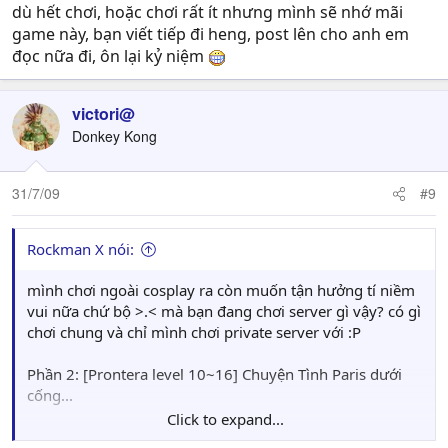
dù hết chơi, hoặc chơi rất ít nhưng mình sẽ nhớ mãi
game này, bạn viết tiếp đi heng, post lên cho anh em
đọc nữa đi, ôn lại kỷ niệm
victori@
Donkey Kong
31/7/09
#9
Rockman X nói:
mình chơi ngoài cosplay ra còn muốn tận hưởng tí niềm
vui nữa chứ bộ >.< mà bạn đang chơi server gì vậy? có gì
chơi chung và chỉ mình chơi private server với :P
Phần 2: [Prontera level 10~16] Chuyện Tình Paris dưới
cống...
Click to expand...
Để xem, là tu sĩ tập sự, nếu muốn train thì pé phải đi đâu