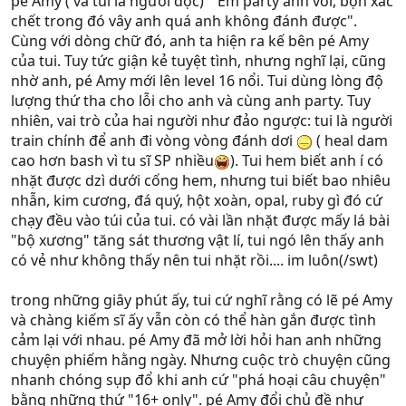
pé Amy ( và tui là người đọc) " Em party anh với, bọn xác
chết trong đó vây anh quá anh không đánh được".
Cùng với dòng chữ đó, anh ta hiện ra kế bên pé Amy
của tui. Tuy tức giận kẻ tuyệt tình, nhưng nghĩ lại, cũng
nhờ anh, pé Amy mới lên level 16 nổi. Tui dùng lòng độ
lượng thứ tha cho lỗi cho anh và cùng anh party. Tuy
nhiên, vai trò của hai người như đảo ngược: tui là người
train chính để anh đi vòng vòng đánh dơi
( heal dam
cao hơn bash vì tu sĩ SP nhiều
). Tui hem biết anh í có
nhặt được dzì dưới cống hem, nhưng tui biết bao nhiêu
nhẫn, kim cương, đá quý, hột xoàn, opal, ruby gì đó cứ
chạy đều vào túi của tui. có vài lần nhặt được mấy lá bài
"bộ xương" tăng sát thương vật lí, tui ngó lên thấy anh
có vẻ như không thấy nên tui nhặt rồi.... im luôn(/swt)
trong những giây phút ấy, tui cứ nghĩ rằng có lẽ pé Amy
và chàng kiếm sĩ ấy vẫn còn có thể hàn gắn được tình
cảm lại với nhau. pé Amy đã mở lời hỏi han anh những
chuyện phiếm hằng ngày. Nhưng cuộc trò chuyện cũng
nhanh chóng sụp đổ khi anh cứ "phá hoại câu chuyện"
bằng những thứ "16+ only". pé Amy đổi chủ đề như