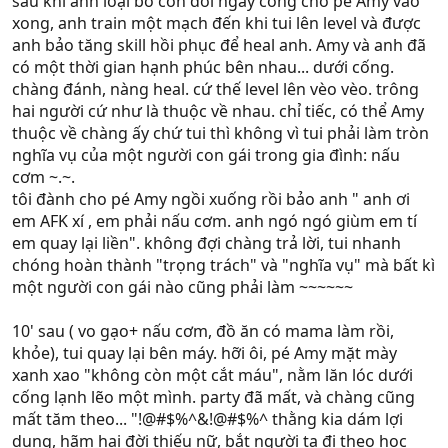
sau khi anh loại bỏ con dơi ngay cổng cho pé Amy vào
xong, anh train một mạch đến khi tui lên level và được
anh bảo tăng skill hồi phục để heal anh. Amy và anh đã
có một thời gian hạnh phúc bên nhau... dưới cống.
chàng đánh, nàng heal. cứ thế level lên vèo vèo. trông
hai người cứ như là thuộc về nhau. chỉ tiếc, có thể Amy
thuộc về chàng ấy chứ tui thì không vì tui phải làm tròn
nghĩa vụ của một người con gái trong gia đình: nấu
cơm ~.~.
tôi đành cho pé Amy ngồi xuống rồi bảo anh " anh ơi
em AFK xí , em phải nấu cơm. anh ngó ngó giùm em tí
em quay lại liền". không đợi chàng trả lời, tui nhanh
chóng hoàn thành "trọng trách" và "nghĩa vụ" mà bất kì
một người con gái nào cũng phải làm ~~~~~~
10' sau ( vo gạo+ nấu cơm, đồ ăn có mama làm rồi,
khỏe), tui quay lại bên máy. hỡi ôi, pé Amy mặt mày
xanh xao "không còn một cắt máu", nằm lăn lóc dưới
cống lạnh lẽo một mình. party đã mất, và chàng cũng
mất tăm theo... "!@#$%^&!@#$%^ thằng kia dám lợi
dụng, hãm hại đời thiếu nữ, bắt người ta đi theo học