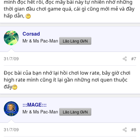
mình đọc hết rồi, đọc mấy bài này tự nhiên nhớ những
thời gian đầu chơi game quá, cái gì cũng mới mẻ và đầy
hấp dẫn,
Corsad
Mr & Ms Pac-Man
Lão Làng GVN
31/7/09
#7
Đọc bài của bạn nhớ lại hồi chơi low rate, bây giờ chơi
high rate mình cũng ít lại gần những nơi quen thuộc
đấy
:::MAGE:::
Mr & Ms Pac-Man
Lão Làng GVN
31/7/09
#8