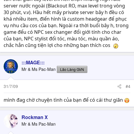
server nước ngoài (Blackout RO, max level trong vòng
30 phút, v.v). Hầu hết mấy private server bây h đều có
khá nhiều item, điển hình là custom headgear để phục
vụ nhu cầu cos của bạn. Ngoài ra thời buổi bây h, trong
game đểu có NPC sex changer đổi giới tính cho char
của bạn, NPC stylist đổi tóc, màu tóc, màu quần áo,
chắc hẳn cũng tiện lợi cho những bạn thích cos
:::MAGE:::
Mr & Ms Pac-Man
Lão Làng GVN
31/7/09
#4
mình đag chờ chuyện tình của bạn để có cái thư giãn
Rockman X
Mr & Ms Pac-Man