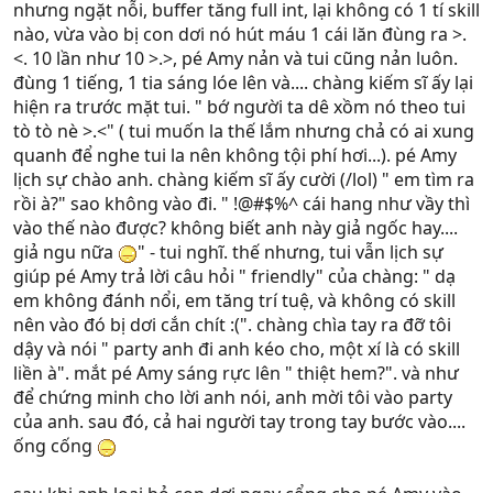
nhưng ngặt nỗi, buffer tăng full int, lại không có 1 tí skill
nào, vừa vào bị con dơi nó hút máu 1 cái lăn đùng ra >.
<. 10 lần như 10 >.>, pé Amy nản và tui cũng nản luôn.
đùng 1 tiếng, 1 tia sáng lóe lên và.... chàng kiếm sĩ ấy lại
hiện ra trước mặt tui. " bớ người ta dê xồm nó theo tui
tò tò nè >.<" ( tui muốn la thế lắm nhưng chả có ai xung
quanh để nghe tui la nên không tội phí hơi...). pé Amy
lịch sự chào anh. chàng kiếm sĩ ấy cười (/lol) " em tìm ra
rồi à?" sao không vào đi. " !@#$%^ cái hang như vầy thì
vào thế nào được? không biết anh này giả ngốc hay....
giả ngu nữa
" - tui nghĩ. thế nhưng, tui vẫn lịch sự
giúp pé Amy trả lời câu hỏi " friendly" của chàng: " dạ
em không đánh nổi, em tăng trí tuệ, và không có skill
nên vào đó bị dơi cắn chít :(". chàng chìa tay ra đỡ tôi
dậy và nói " party anh đi anh kéo cho, một xí là có skill
liền à". mắt pé Amy sáng rực lên " thiệt hem?". và như
để chứng minh cho lời anh nói, anh mời tôi vào party
của anh. sau đó, cả hai người tay trong tay bước vào....
ống cống