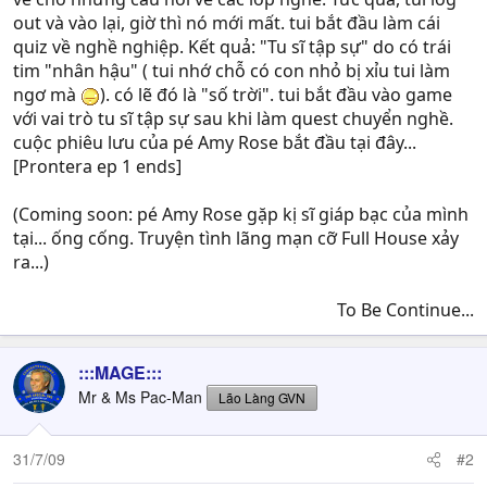
out và vào lại, giờ thì nó mới mất. tui bắt đầu làm cái
quiz về nghề nghiệp. Kết quả: "Tu sĩ tập sự" do có trái
tim "nhân hậu" ( tui nhớ chỗ có con nhỏ bị xỉu tui làm
ngơ mà
). có lẽ đó là "số trời". tui bắt đầu vào game
với vai trò tu sĩ tập sự sau khi làm quest chuyển nghề.
cuộc phiêu lưu của pé Amy Rose bắt đầu tại đây...
[Prontera ep 1 ends]
(Coming soon: pé Amy Rose gặp kị sĩ giáp bạc của mình
tại... ống cống. Truyện tình lãng mạn cỡ Full House xảy
ra...)
To Be Continue...​
:::MAGE:::
Mr & Ms Pac-Man
Lão Làng GVN
31/7/09
#2