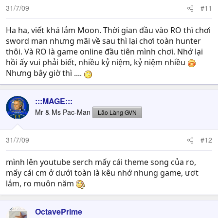
31/7/09
#11
Ha ha, viết khá lắm Moon. Thời gian đầu vào RO thì chơi
sword man nhưng mãi về sau thì lại chơi toàn hunter
thôi. Và RO là game online đầu tiên mình chơi. Nhớ lại
hồi ấy vui phải biết, nhiều kỷ niệm, kỷ niệm nhiều
Nhưng bây giờ thì ....
:::MAGE:::
Mr & Ms Pac-Man
Lão Làng GVN
31/7/09
#12
mình lên youtube serch mấy cái theme song của ro,
mấy cái cm ở dưới toàn là kêu nhớ nhung game, ươt
lắm, ro muôn năm
OctavePrime