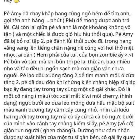
Pé Amy đã chạy khắp hang cùng ngỏ hẻm để tìm anh,
gọi tên anh hàng ... phút ( PM) để mong được anh trả
lời. Cái còn lại giữa pé và anh là một khoảng không vô
tận ( và một chiếc lá được gió hiu hiu thổi qua). Pé Amy
đã bị bỏ rơi tập 2. pé đành lủi thủi bước đi. trong hang
vắng vang lên tiếng chân nặng nề cùng với hơi thở mệt
nhọc, ai oán ( Hem phải của tui, của bọn zombie ấy >.<)
Pé bùn vô tận. mà khi bùn thì pé lại thix ăn. bao nhiêu
nho và táo đều bị ngốn sạch mà cơn giận vẫn chưa
nguôi. Pé lao đầu xuống tầng 2 để tìm manh mối. ở cửa
tầng 2, pé đã đau đớn khi chứng kiến chàng hiệp sĩ giáp
bạc ấy đang tay trong tay cùng một cô gái khác. Đó là
một cô nàng ( màu) tóc xoài mắt kiwi môi cherry, (hình
dạng) ngực bưởi eo dưa leo mông dưa hấu mặc bộ suit
màu xanh dương tay cầm cây cung nhỏ. nhìn cái kiểu
hai người tay trong tay mà cô ấy cứ cà cà bộ ngực bưởi
của mình vào cánh tay chàng kiếm sĩ ấy, pé Amy (vô cớ)
giận run người ( ghen chăng?). Dường như cảm nhận
được sự xuất hiện của một tu sĩ gần bên, cô gái ấy quay