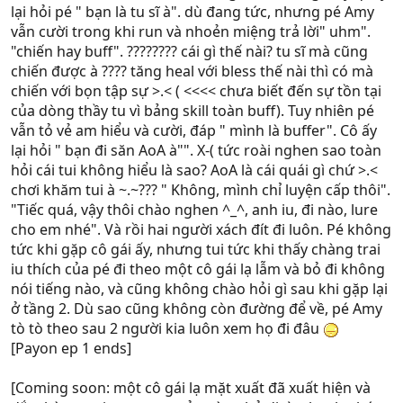
lại hỏi pé " bạn là tu sĩ à". dù đang tức, nhưng pé Amy
vẫn cười trong khi run và nhoẻn miệng trả lời" uhm".
"chiến hay buff". ???????? cái gì thế nài? tu sĩ mà cũng
chiến được à ???? tăng heal với bless thế nài thì có mà
chiến với bọn tập sự >.< ( <<<< chưa biết đến sự tồn tại
của dòng thầy tu vì bảng skill toàn buff). Tuy nhiên pé
vẫn tỏ vẻ am hiểu và cười, đáp " mình là buffer". Cô ấy
lại hỏi " bạn đi săn AoA à"". X-( tức roài nghen sao toàn
hỏi cái tui không hiểu là sao? AoA là cái quái gì chứ >.<
chơi khăm tui à ~.~??? " Không, mình chỉ luyện cấp thôi".
"Tiếc quá, vậy thôi chào nghen ^_^, anh iu, đi nào, lure
cho em nhé". Và rồi hai người xách đít đi luôn. Pé không
tức khi gặp cô gái ấy, nhưng tui tức khi thấy chàng trai
iu thích của pé đi theo một cô gái lạ lẫm và bỏ đi không
nói tiếng nào, và cũng không chào hỏi gì sau khi gặp lại
ở tầng 2. Dù sao cũng không còn đường để về, pé Amy
tò tò theo sau 2 người kia luôn xem họ đi đâu
[Payon ep 1 ends]
[Coming soon: một cô gái lạ mặt xuất đã xuất hiện và