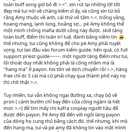
toàn buff xong giờ bỏ đi >.<". xin rút lại những lời tốt
đẹp mà tui nói về chàng kiếm sĩ ấy, và cũng xin từ bỏ
rằng Amy thuộc về anh, cái thứ vô tâm >.<. trống vắng,
hoang mang, lạnh lùng, hoảng sợ... pé Amy không thể
một mình chống mafia dưới cống này được. skill tăng
toàn buff, điểm thì toàn trí tuệ. đánh bằng niềm tin
.
thế nhưng, tui cũng không để cho pé Amy phải tuyệt
vọng. tui lao đầu vào forum kiếm guide. hên quá, có full
support priest guide~~~~. một người tăng điểm như tui,
lối thoát duy nhất không phải là cống nhầm mà là
"hang ma" ở payon. hix tốn vé dịch chuyển rồi >.>, hàng
free chỉ dc 5 cái mà cứ phải chạy qua thành phố này nọ
thì chít thật >.<.
Tuy nhiên, tui vẫn không ngại đường xa, chạy bộ về
pron ( cánh bướm chỉ bay đến cửa cống ngầm là hết
mức >.<) để tìm mấy chị kafra cosplay người hầu để
được đến payon. Pé Amy đã đến với ngôi làng payon
của dòng họ cung thủ bằng cách đó. thế nhưng, khi mò
đến hang ma, tui và pé amy đã không tin vào mắt mình