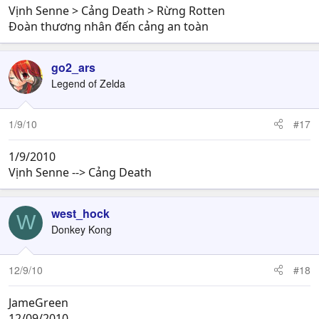
Vịnh Senne > Cảng Death > Rừng Rotten
Đoàn thương nhân đến cảng an toàn
go2_ars
Legend of Zelda
1/9/10
#17
1/9/2010
Vịnh Senne --> Cảng Death
west_hock
W
Donkey Kong
12/9/10
#18
JameGreen
12/09/2010