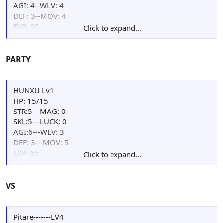
AGI: 4--WLV: 4
DEF: 3--MOV: 4
EXP: 95
Click to expand...
Points: 00
Weapon : Iron Spear[+3AGI,+2WLV](60/60), Iron
Spear(55/60)
PARTY
Item: Herb(4), W.Shield(1)
HUNXU Lv1
HP: 15/15
STR:5---MAG: 0
SKL:5---LUCK: 0
AGI:6---WLV: 3
DEF: 3---MOV: 5
EXP: 65
Click to expand...
Points: 00
Weapon : Iron Axe(83/88)
Item: Herb(4)
VS
Pitare-------LV4