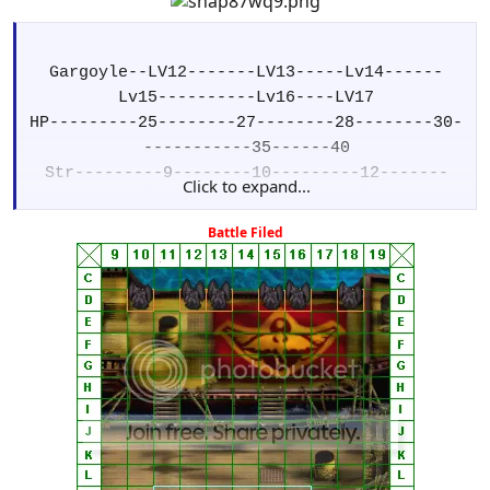
Gargoyle--LV12-------LV13-----Lv14------
Lv15----------Lv16----LV17
HP---------25--------27--------28--------30-
-----------35------40
Str---------9--------10---------12-------
Click to expand...
-13------------13------14
Skl---------10--------11--------12-------
Battle Filed
-12------------13------14
Agi---------9---------9---------11-------
-12------------13------15
Def---------7---------7----------8--------8-
------------9--------11
Mag--------8---------8----------8--------8--
------------8-------8
Luck--------2---------2----------3--------3-
------------4--------5
Move: 5