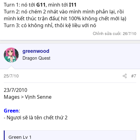
VS
Turn 1: nó tới
G11
, mình tới
I11
Turn 2: nó chém 2 nhát vào mình mình phản lại, rồi
Thief
----
LV1
-------LV2-----Lv3
mình kết thúc trận đấu( hit 100% không chết mới lạ)
HP---------15
---------17--------18
Turn 3: có không nhỉ, thôi kệ liều với nó
Str---------4
----------5---------6
Chỉnh sửa cuối:
26/7/10
Skl---------5
----------5---------5
Agi---------5
----------6----------6
Def---------4
----------4----------5
greenwood
Mag--------0
----------0----------2
Dragon Quest
Luck--------0
----------1----------2
Move: 4
Skill: Sea Mastery: Tăng 10%HIT,EVA và 1MOVE
25/7/10
#7
Weapon
--
Slim Sword
--iron Sword-Scrimita
23/7/2010
Mages > Vịnh Senne
Green
:
- Ngươi sẽ là tên chết thứ 2
Green Lv 1