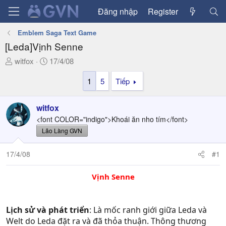
Đăng nhập
Register
Emblem Saga Text Game
[Leda]Vịnh Senne
T
N
witfox
17/4/08
h
g
1
5
Tiếp
r
à
e
y
a
g
witfox
d
ử
<font COLOR="indigo">Khoái ăn nho tím</font>
s
i
Lão Làng GVN
t
a
17/4/08
#1
r
t
e
Vịnh Senne​
r
Lịch sử và phát triển
: Là mốc ranh giới giữa Leda và
Welt do Leda đặt ra và đã thỏa thuận. Thông thương