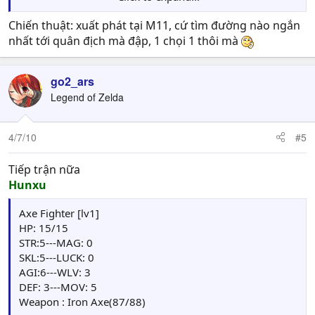
Luck--------0
Move: 4
Chiến thuật: xuất phát tại M11, cứ tìm đường nào ngắn
Skill: Sea Mastery: Tăng 10%HIT,EVA và 1MOVE
nhất tới quân địch mà đập, 1 chọi 1 thôi mà
Weapon-- Slim Sword
go2_ars
Legend of Zelda
4/7/10
#5
Tiếp trận nữa
Hunxu
Axe Fighter [lv1]
HP: 15/15
STR:5---MAG: 0
SKL:5---LUCK: 0
AGI:6---WLV: 3
DEF: 3---MOV: 5
Weapon : Iron Axe(87/88)