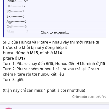
Pitare-----Lv5
HP--------22
Str---------7
Skl---------6
Agi----------6
Def----------6
Mag----------2
Click to expand...
Luck----------2
Move: 4
SPD của Hunxu và Pitare = nhau vậy thì mời Pitare đi
Skill: Sea Mastery: Tăng 10%HIT,EVA và 1MOVE
trước cho khỏi bị nói ỷ đông hiếp ít
Weapon-Iron Axe
hunxu đứng ở
M15
, mình ở
M14
pitare ở
D17
Turn 1: Pitare chạy đến
G15
, Hunxu đến
H15
, mình ở
J15
Turn 2: Pitare chém hunxu 1 cái, huxnu trả lại, Green
chém Pitare rồi tới hunxu kết liễu
Turn 3: giết
(trận này chỉ cần miss 1 phát là coi như thua)
Chỉnh sửa cuối:
26/7/10