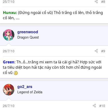
Move: 4
25/7/10
#8
Skill: Sea Mastery: Tăng 10%HIT,EVA và 1MOVE
Weapon
-Scrimita
Hunxu:
(Đứng ngoài cổ vũ) Thỏ trắng cố lên, thỏ trắng
cố lên, ....
greenwood
Dragon Quest
26/7/10
#9
Green
: Th..ỏ...trắng mi xem ta là cái gì hả? Hợp sức với
ta tiêu diệt bọn hải tặc này còn tốt hơn chỉ đứng ngoài
cổ vũ
go2_ars
Legend of Zelda
26/7/10
#10