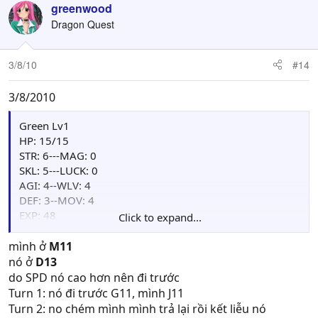
greenwood
Dragon Quest
3/8/10
#14
3/8/2010
Green Lv1
HP: 15/15
STR: 6---MAG: 0
SKL: 5---LUCK: 0
AGI: 4--WLV: 4
DEF: 3--MOV: 4
EXP: 48
Click to expand...
Points: 00
Weapon : Iron Spear[+3AGI,+2WLV](60/60), Iron
mình ở
M11
Spear(54/60)
nó ở
D13
Item: Herb(4), W.Shield(1)
do SPD nó cao hơn nên đi trước
Turn 1: nó đi trước G11, mình J11
VS
Turn 2: no chém mình mình trả lại rồi kết liễu nó