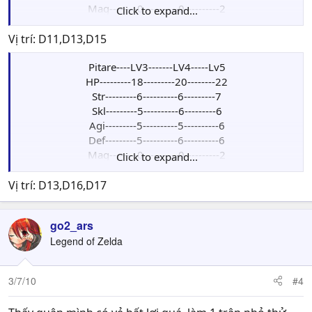
Mag--------0----------0----------2
Click to expand...
Luck--------0----------1----------2
Move: 4
Vị trí: D11,D13,D15
Skill: Sea Mastery: Tăng 10%HIT,EVA và 1MOVE
Weapon-- Slim Sword--iron Sword-Scrimita
Pitare----LV3-------LV4-----Lv5
HP---------18---------20--------22
Str---------6----------6---------7
Skl---------5----------6---------6
Agi---------5----------5----------6
Def---------5----------6----------6
Mag--------0----------0----------2
Click to expand...
Luck--------0----------1----------2
Move: 4
Vị trí: D13,D16,D17
Skill: Sea Mastery: Tăng 10%HIT,EVA và 1MOVE
Weapon--Iron Axe--Hand Axe-Iron Axe
go2_ars
Legend of Zelda
3/7/10
#4