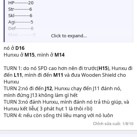
HP---------20
Str----------6
Skl----------6
Agi----------5
Def----------6
Mag----------0
Click to expand...
Luck----------1
Move: 4
nó ở
D16
Skill: Sea Mastery: Tăng 10%HIT,EVA và 1MOVE
Hunxu ở
M15
, mình ở
M14
Weapon--Hand Axe
TURN 1: do nó SPD cao hơn nên đi trước(
H15
), Hunxu đi
đến
L11
, mình đi đến
M11
và đưa Wooden Shield cho
Hunxu
TURN 2:nó đi đến
J12
, Hunxu chạy đến J11 đánh nó,
mình đứng J13 không làm gì hết
TURN 3:nó đánh Hunxu, mình đánh nó trả thù giúp, và
Hunxu kết liễu( 3 phát hụt 1 là thôi rồi)
TURN 4: nếu còn sống thì liều mạng với nó luôn
Chỉnh sửa cuối:
1/8/10