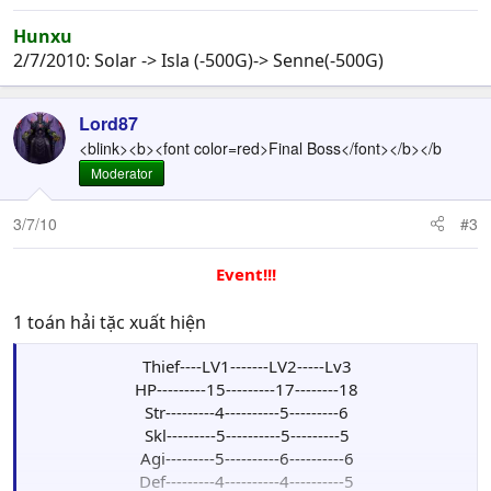
Hunxu
2/7/2010: Solar -> Isla (-500G)-> Senne(-500G)
Lord87
<blink><b><font color=red>Final Boss</font></b></b
Moderator
3/7/10
#3
Event!!!
1 toán hải tặc xuất hiện
Thief----LV1-------LV2-----Lv3
HP---------15---------17--------18
Str---------4----------5---------6
Skl---------5----------5---------5
Agi---------5----------6----------6
Def---------4----------4----------5