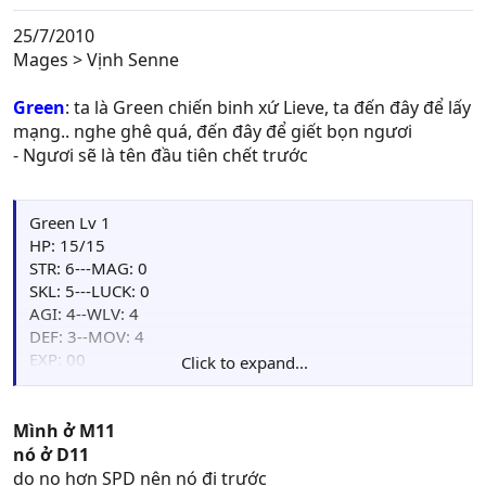
25/7/2010
Mages > Vịnh Senne
Green
: ta là Green chiến binh xứ Lieve, ta đến đây để lấy
mạng.. nghe ghê quá, đến đây để giết bọn ngươi
- Ngươi sẽ là tên đầu tiên chết trước
Green Lv 1
HP: 15/15
STR: 6---MAG: 0
SKL: 5---LUCK: 0
AGI: 4--WLV: 4
DEF: 3--MOV: 4
EXP: 00
Click to expand...
Points: 00
Weapon : Iron Spear[+3AGI,+2WLV](50/50), Iron
Spear(50/50)
Mình ở M11
Item: Herb(4)
nó ở D11
do no hơn SPD nên nó đi trước