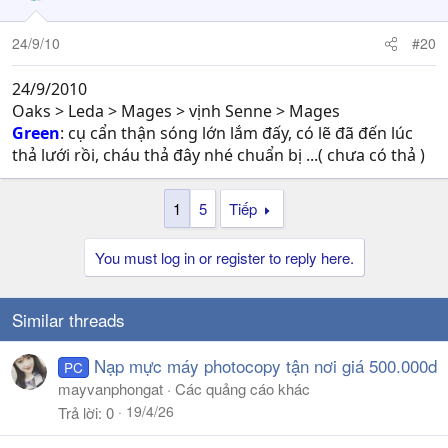
24/9/10
#20
24/9/2010
Oaks > Leda > Mages > vịnh Senne > Mages
Green
: cụ cẩn thận sóng lớn lắm đấy, có lẽ đã đến lúc
thả lưới rồi, cháu thả đây nhé chuẩn bị ...( chưa có thả )
1
5
Tiếp
You must log in or register to reply here.
Similar threads
Nạp mực máy photocopy tận nơi giá 500.000d
PC
mayvanphongat
Các quảng cáo khác
19/4/26
Trả lời
0