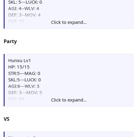
SKL: 5---LUCK: 0
AGI: 4--WLV: 4
DEF: 3--MOV: 4
EXP: 70
Click to expand...
Points: 00
Weapon : Iron Spear[+3AGI,+2WLV](50/50), Iron
Spear(46/50)
Party
Item: Herb(4)
Hunxu Lv1
HP: 15/15
STR:5---MAG: 0
SKL:5---LUCK: 0
AGI:6---WLV: 3
DEF: 3---MOV: 5
EXP: 40
Click to expand...
Points: 00
Weapon : Iron Axe(85/88)
Item: Herb(4)
VS