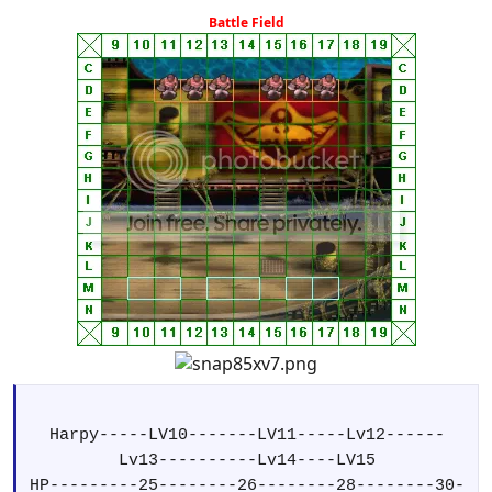
Skl---------10----------11---------12-------
Battle Field
-13----------14--------15
Agi---------9----------10----------12-------
--13----------13--------14
Def---------7----------8----------9--------
-9-----------10---------12
Mag--------4----------4----------5--------
-5-----------5----------6
Luck--------2----------3----------4--------
-4-----------5----------5
Move: 4
Skill: Sea Mastery: Tăng 10%HIT,EVA và 1MOVE
Weapon--Hand Axe--Iron Axe--Steel Axe--Steel
Axe--Silver Axe--MasterAxe
Harpy-----LV10-------LV11-----Lv12------
Lv13----------Lv14----LV15
HP---------25--------26--------28--------30-