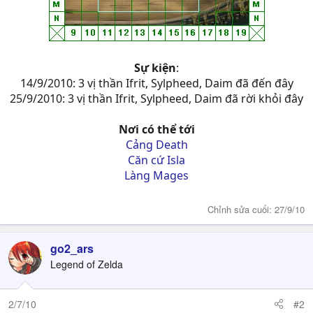
Weapon--EvilClaw---EvilClaw---EvilClaw---
EvilClaw----EvilClaw----EvilClaw
Sự kiện
:
14/9/2010: 3 vị thần Ifrit, Sylpheed, Daim đã đến đây
25/9/2010: 3 vị thần Ifrit, Sylpheed, Daim đã rời khỏi đây
Nơi có thể tới
Cảng Death
Căn cứ Isla
Làng Mages
Chỉnh sửa cuối:
27/9/10
go2_ars
Legend of Zelda
2/7/10
#2