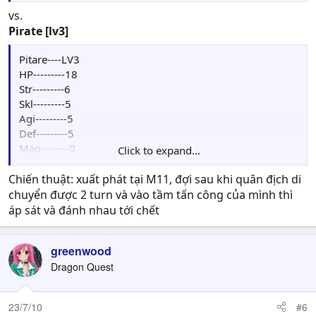
vs.
Pirate [lv3]
Pitare----LV3
HP---------18
Str---------6
Skl---------5
Agi---------5
Def---------5
Mag--------0
Click to expand...
Luck--------0
Move: 4
Chiến thuật: xuất phát tại M11, đợi sau khi quân địch di
Skill: Sea Mastery: Tăng 10%HIT,EVA và 1MOVE
chuyển được 2 turn và vào tầm tấn công của mình thì
Weapon--Iron Axe
áp sát và đánh nhau tới chết
greenwood
Dragon Quest
23/7/10
#6