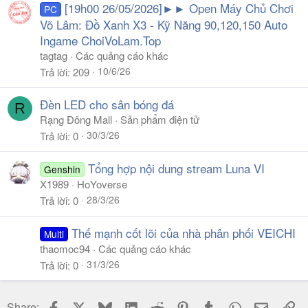
[19h00 26/05/2026]►► Open Máy Chủ Chơi
PC
Võ Lâm: Đồ Xanh X3 - Kỹ Năng 90,120,150 Auto
Ingame ChoiVoLam.Top
tagtag
Các quảng cáo khác
10/6/26
Trả lời
209
Đèn LED cho sân bóng đá
R
Rạng Đông Mall
Sản phẩm điện tử
30/3/26
Trả lời
0
Tổng hợp nội dung stream Luna VI
Genshin
X1989
HoYoverse
28/3/26
Trả lời
0
Thế mạnh cốt lõi của nhà phân phối VEICHI
Multi
thaomoc94
Các quảng cáo khác
31/3/26
Trả lời
0
Facebook
X
Bluesky
LinkedIn
Reddit
Pinterest
Tumblr
WhatsApp
Email
Li
Share: