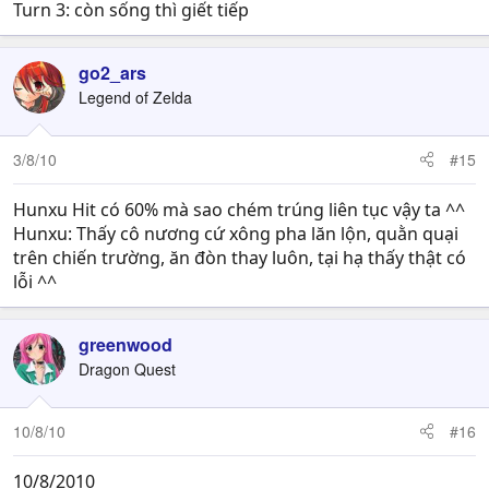
Turn 3: còn sống thì giết tiếp
Thief-------LV2
HP---------17
Str----------5
go2_ars
Skl----------5
Legend of Zelda
Agi----------6
Def---------4
3/8/10
#15
Mag--------0
Luck----------1
Hunxu Hit có 60% mà sao chém trúng liên tục vậy ta ^^
Move: 4
Skill: Sea Mastery: Tăng 10%HIT,EVA và 1MOVE
Hunxu: Thấy cô nương cứ xông pha lăn lộn, quằn quại
Weapon--iron Sword
trên chiến trường, ăn đòn thay luôn, tại hạ thấy thật có
lỗi ^^
greenwood
Dragon Quest
10/8/10
#16
10/8/2010