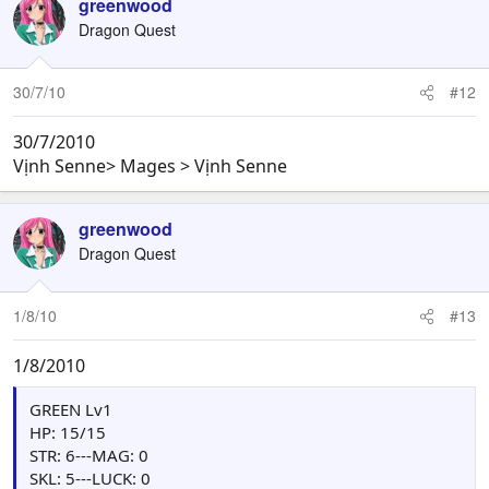
greenwood
Dragon Quest
30/7/10
#12
30/7/2010
Vịnh Senne> Mages > Vịnh Senne
greenwood
Dragon Quest
1/8/10
#13
1/8/2010
GREEN Lv1
HP: 15/15
STR: 6---MAG: 0
SKL: 5---LUCK: 0