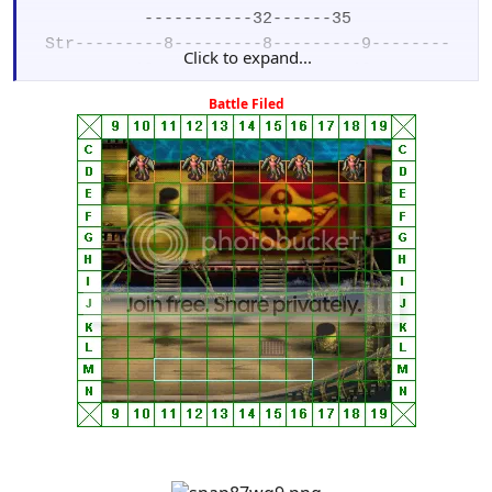
-----------32------35
Str---------8---------8---------9--------
Click to expand...
-10------------11------12
Skl---------10--------10--------11-------
Battle Filed
-12------------13------15
Agi---------10--------11--------11-------
-12------------13------15
Def---------7---------7----------8--------
-8-------------9-------10
Mag--------4---------4----------5---------6-
------------6-------6
Luck--------2---------3----------3--------
-4------------4--------4
Move: 4
Weapon-Harpy Bow-Harpy Bow-Iron Bow-Iron
Bow-Steel Bow-Silver Bow