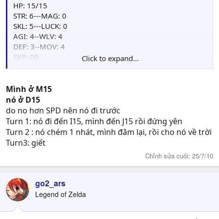
HP: 15/15
STR: 6---MAG: 0
SKL: 5---LUCK: 0
AGI: 4--WLV: 4
DEF: 3--MOV: 4
EXP: 00
Click to expand...
Points: 00
Weapon : Iron Spear[+3AGI,+2WLV](50/50), Iron
Spear(50/50)
Mình ở M15
Item: Herb(4)
nó ở D15
do no hơn SPD nên nó đi trước
VS
Turn 1: nó đi đến I15, mình đến J15 rồi đứng yên
Turn 2 : nó chém 1 nhát, mình đâm lại, rồi cho nó về trời
Thief
-----Lv3
Turn3: giết
HP
--------18
Chỉnh sửa cuối:
25/7/10
Str
---------6
Skl
---------5
Agi
----------6
go2_ars
Def
----------5
Legend of Zelda
Mag
----------2
Luck
----------2