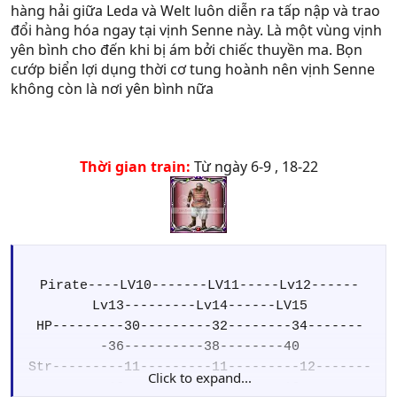
hàng hải giữa Leda và Welt luôn diễn ra tấp nập và trao
đổi hàng hóa ngay tại vịnh Senne này. Là một vùng vịnh
yên bình cho đến khi bị ám bởi chiếc thuyền ma. Bọn
cướp biển lợi dụng thời cơ tung hoành nên vịnh Senne
không còn là nơi yên bình nữa
Thời gian train:
Từ ngày 6-9 , 18-22
Pirate----LV10-------LV11-----Lv12------
Lv13---------Lv14------LV15
HP---------30---------32--------34-------
-36----------38--------40
Str---------11---------11---------12-------
Click to expand...
-13----------14--------16