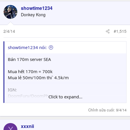
showtime1234
Donkey Kong
2/4/14
#1,515
showtime1234 nói:
Bán 170m server SEA
Mua hết 170m = 700k
Mua lẻ 50m/100m thi` 4.5k/m
IGN:
DoomFury/DoomPhoenix
Click to expand...
Guild Đại Việt
Chỉnh sửa cuối:
9/4/14
SOLD OUT.
xxxnii
Thanks all
X