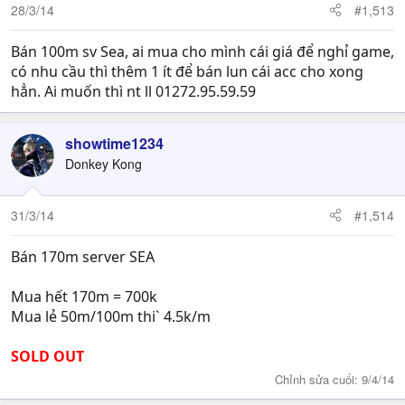
28/3/14
#1,513
Bán 100m sv Sea, ai mua cho mình cái giá để nghỉ game,
có nhu cầu thì thêm 1 ít để bán lun cái acc cho xong
hẳn. Ai muốn thì nt ll 01272.95.59.59
showtime1234
Donkey Kong
31/3/14
#1,514
Bán 170m server SEA
Mua hết 170m = 700k
Mua lẻ 50m/100m thi` 4.5k/m
SOLD OUT
Chỉnh sửa cuối:
9/4/14