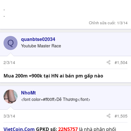
.
.
Chỉnh sửa cuối:
1/3/14
quanbtse02034
Q
Youtube Master Race
2/3/14
#1,504
Mua 200m =900k tại HN ai bán pm gấp nào
NhoMt
<font color=#ff00ff>Dễ Thương</font>
3/3/14
#1,505
VietCoin.Com
GPKD số:
22N5757
là nhà phân phối