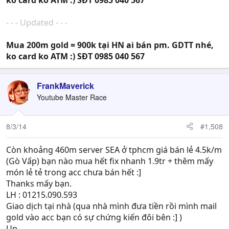
- - - Updated - - -
Mua 200m gold = 900k tại HN ai bán pm. GDTT nhé,
ko card ko ATM :) SĐT 0985 040 567
FrankMaverick
Youtube Master Race
8/3/14
#1,508
Còn khoảng 460m server SEA ở tphcm giá bán lẻ 4.5k/m
(Gò Vấp) bạn nào mua hết fix nhanh 1.9tr + thêm mấy
món lẻ tẻ trong acc chưa bán hết :]
Thanks mấy bạn.
LH : 01215.090.593
Giao dịch tại nhà (qua nhà mình đưa tiền rồi mình mail
gold vào acc bạn có sự chứng kiến đôi bên :] )
Up