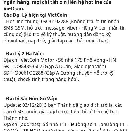
ngân hàng, mọi chi tiết xin liên hệ hotline của
VietCoin.
Các Đại Lý hiện tại VietCoin:
- HotLine chung: 09O6102288 (Không trả lời tin nhắn
SMS GSM, hỗ trợ: imessage, viber - riêng Viber nhắn tin
cũng đc) (Hỗ trợ về kỹ thuật, hướng dẫn đăng ký,
download, nạp thẻ, giải đáp các chắc mắc khác).
- Đại Lý 2 Hà Nội :
Địa chỉ: VietCoin Motor - Số nhà 175 Phố Vọng - HN
SĐT: O984853562 (Gặp A Duẩn, Giao dịch viên)
SĐT: O9061O2288 (Gặp A Cường chuyên hỗ trợ kỹ
thuật, check tình trạng hàng hóa).
- Đại lý Sài Gòn Gò Vấp:
Update: 03/12/2013 bạn Thành đã giao dịch trở lại các
bạn ở SG muốn giao dịch trực tiếp thì cứ liên hệ bạn
Thành nhé.
Địa chỉ (address): Số nhà 111 - Đường số 1 - phường 11 -
Gò Vấp , TP HCM. (nhà riêng, các bạn cần trả $ trước khi