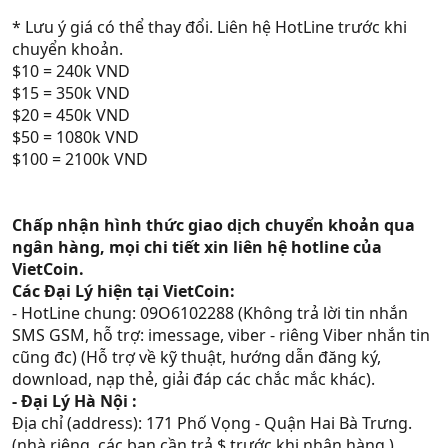
* Lưu ý giá có thể thay đổi. Liên hệ HotLine trước khi
chuyển khoản.
$10 = 240k VND
$15 = 350k VND
$20 = 450k VND
$50 = 1080k VND
$100 = 2100k VND
Chấp nhận hình thức giao dịch chuyển khoản qua
ngân hàng, mọi chi tiết xin liên hệ hotline của
VietCoin.
Các Đại Lý hiện tại VietCoin:
- HotLine chung: 09O6102288 (Không trả lời tin nhắn
SMS GSM, hỗ trợ: imessage, viber - riêng Viber nhắn tin
cũng đc) (Hỗ trợ về kỹ thuật, hướng dẫn đăng ký,
download, nạp thẻ, giải đáp các chắc mắc khác).
- Đại Lý Hà Nội :
Địa chỉ (address): 171 Phố Vọng - Quận Hai Bà Trưng.
(nhà riêng, các bạn cần trả $ trước khi nhận hàng.)