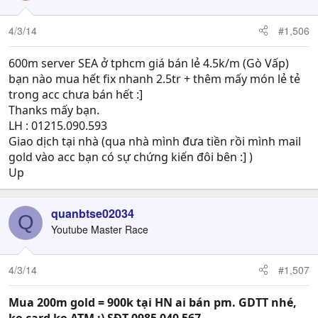
4/3/14
#1,506
600m server SEA ở tphcm giá bán lẻ 4.5k/m (Gò Vấp)
bạn nào mua hết fix nhanh 2.5tr + thêm mấy món lẻ tẻ
trong acc chưa bán hết :]
Thanks mấy bạn.
LH : 01215.090.593
Giao dịch tại nhà (qua nhà mình đưa tiền rồi mình mail
gold vào acc bạn có sự chứng kiến đôi bên :] )
Up
quanbtse02034
Q
Youtube Master Race
4/3/14
#1,507
Mua 200m gold = 900k tại HN ai bán pm. GDTT nhé,
ko card ko ATM :) SĐT 0985 040 567