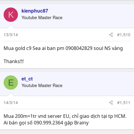
kienphuc87
K
Youtube Master Race
13/3/14
#1,510
Mua gold c9 Sea ai ban pm 0908042829 soul NS vàng
Thanks!!!
et_ct
E
Youtube Master Race
14/3/14
#1,511
Mua 200m=1tr vnd server EU, chỉ giao dịch tại tp HCM.
Ai bán gọi số 090.999.2364 gặp Brainy