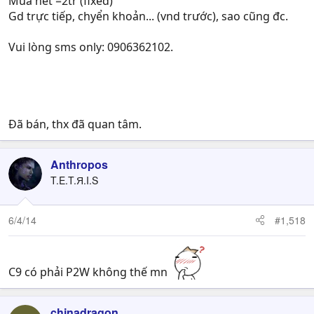
Mua hết =2tr (fixed)
Gd trực tiếp, chyển khoản... (vnd trước), sao cũng đc.
Vui lòng sms only: 0906362102.
Đã bán, thx đã quan tâm.
Anthropos
T.E.T.Я.I.S
6/4/14
#1,518
C9 có phải P2W không thế mn
chjnadragon