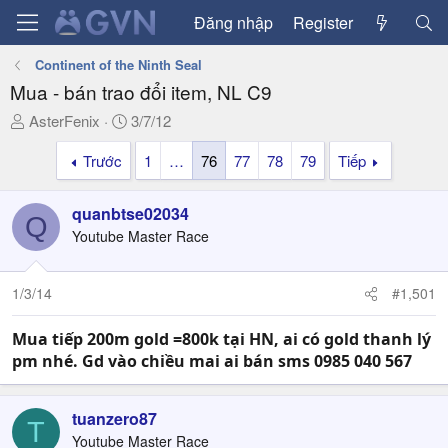
Đăng nhập
Register
Continent of the Ninth Seal
Mua - bán trao đổi item, NL C9
T
N
AsterFenix
3/7/12
h
g
Trước
1
…
76
77
78
79
Tiếp
r
à
e
y
a
g
quanbtse02034
Q
d
ử
Youtube Master Race
s
i
t
a
1/3/14
#1,501
r
t
Mua tiếp 200m gold =800k tại HN, ai có gold thanh lý
e
pm nhé. Gd vào chiều mai ai bán sms 0985 040 567
r
tuanzero87
T
Youtube Master Race