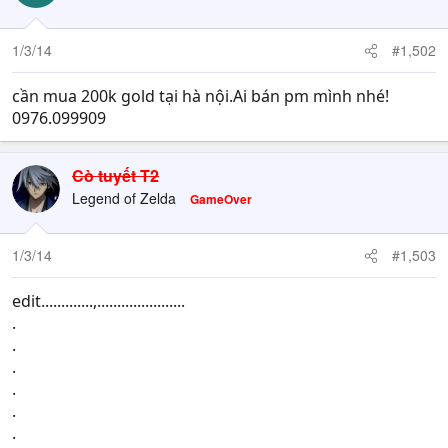
1/3/14
#1,502
cần mua 200k gold tại hà nội.Ai bán pm mình nhé!
0976.099909
Cò tuyết T2
Legend of Zelda
GameOver
1/3/14
#1,503
edit.............,......................
.
.
.
.
.
.