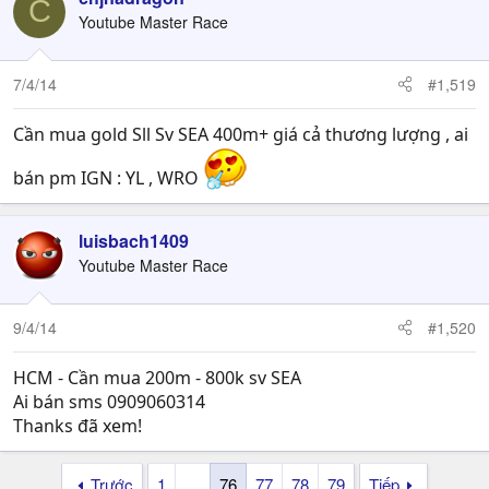
C
Youtube Master Race
7/4/14
#1,519
Cần mua gold Sll Sv SEA 400m+ giá cả thương lượng , ai
bán pm IGN : YL , WRO
luisbach1409
Youtube Master Race
9/4/14
#1,520
HCM - Cần mua 200m - 800k sv SEA
Ai bán sms 0909060314
Thanks đã xem!
Trước
1
…
76
77
78
79
Tiếp