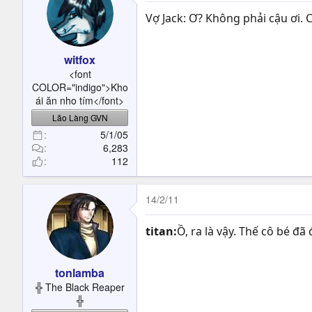
Vợ Jack: Ơ? Không phải cậu ơi. Con
witfox
<font
COLOR="indigo">Kho
ái ăn nho tím</font>
Lão Làng GVN
5/1/05
6,283
112
14/2/11
titan:
Ồ, ra là vậy. Thế cô bé đ
tonlamba
╬ The Black Reaper
╬