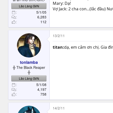
Mary: Dạ!
Lão Làng GVN
Vợ Jack: 2 cha con...(lắc đầu) N
5/1/05
6,283
112
13/2/11
titan:
dạ, em cảm ơn chị. Gia đì
tonlamba
╬ The Black Reaper
╬
Lão Làng GVN
5/1/08
4,197
758
14/2/11