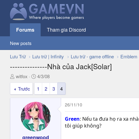
Forums
Tham gia Discord
New posts
Lưu Trữ
Lưu trữ | Infinity
Lưu trữ - game offline
Emblem 
---------------Nhà của Jack[Solar]
T
N
witfox
4/3/08
h
g
Trước
1
2
3
4
r
à
e
y
a
g
26/11/10
d
ử
s
i
Green
: Nếu ta đưa họ ra xa nh
t
tôi giúp không?
a
r
greenwood