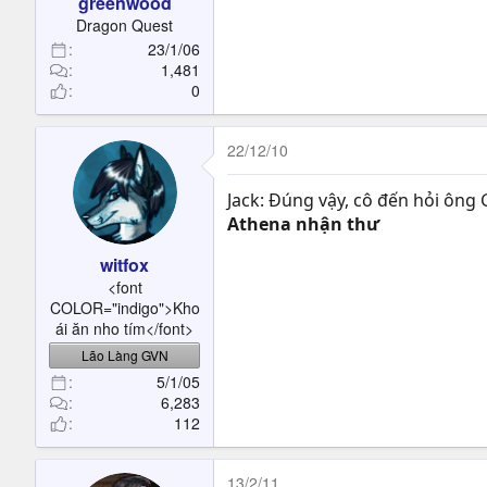
greenwood
Dragon Quest
23/1/06
1,481
0
22/12/10
Jack: Đúng vậy, cô đến hỏi ông
Athena nhận thư
witfox
<font
COLOR="indigo">Kho
ái ăn nho tím</font>
Lão Làng GVN
5/1/05
6,283
112
13/2/11