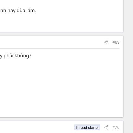
ảnh hay đùa lắm.
#69
ry phải không?
#70
Thread starter