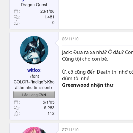
t
Dragon Quest
e
23/1/06
r
1,481
0
26/11/10
Jack: Đưa ra xa nhà? Ở đâu? Con
Cũng tội cho con bé.
witfox
Ừ, cô cũng đến Death thì nhờ c
<font
dùm tôi nhé!
COLOR="indigo">Kho
Greenwood nhận thư
ái ăn nho tím</font>
Lão Làng GVN
5/1/05
6,283
112
27/11/10