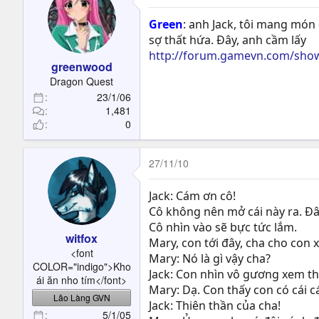
Green
: anh Jack, tôi mang món
sợ thất hứa. Đây, anh cầm lấy
http://forum.gamevn.com/sho
greenwood
Dragon Quest
23/1/06
1,481
0
27/11/10
Jack: Cám ơn cô!
Cô không nên mở cái này ra. Đây
Cô nhìn vào sẽ bực tức lắm.
witfox
Mary, con tới đây, cha cho con
<font
Mary: Nó là gì vậy cha?
COLOR="indigo">Kho
Jack: Con nhìn vô gương xem th
ái ăn nho tím</font>
Mary: Dạ. Con thấy con có cái c
Lão Làng GVN
Jack: Thiên thần của cha!
5/1/05