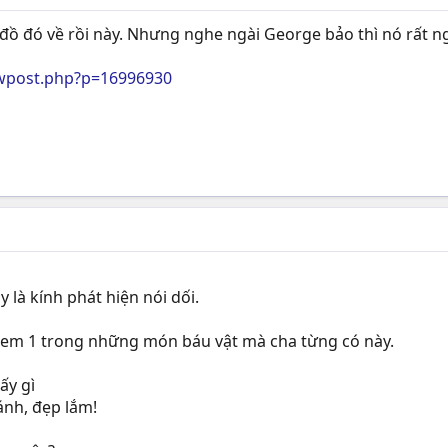
 đồ đó về rồi này. Nhưng nghe ngài George bảo thì nó rất 
wpost.php?p=16996930
 là kính phát hiện nói dối.
 xem 1 trong những món báu vật mà cha từng có này.
ấy gì
ánh, đẹp lắm!