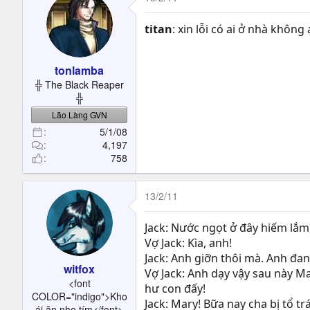
titan
: xin lỗi có ai ở nhà khôn
tonlamba
╬ The Black Reaper
╬
Lão Làng GVN
5/1/08
4,197
758
13/2/11
Jack: Nước ngọt ở đây hiếm lắm
Vợ Jack: Kìa, anh!
Jack: Anh giỡn thôi mà. Anh đa
witfox
Vợ Jack: Anh dạy vậy sau này Mar
<font
hư con đấy!
COLOR="indigo">Kho
Jack: Mary! Bữa nay cha bị tổ tr
ái ăn nho tím</font>