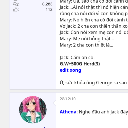
Mary: Ủa, sao cha có đôi cánh 
6,283
Jack:...Ai nói thật thì nó hiện 
112
rằng cha nói dối vì con không p
Mary: Nó hiện cha có đôi cánh t
Vợ Jack: 2 cha con thiên thần x
Jack: Con nói xem mẹ con nói dố
Mary: Mẹ nói hỏng thật...
Mary: 2 cha con thiệt là...
Jack: Cám ơn cô.
G.W+500G Herd(3)
edit xong
Ừ, sức khỏa ông George ra sao 
22/12/10
Athena
: Nghe đâu anh Jack đây