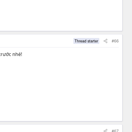
#66
Thread starter
trước nhé!
#67