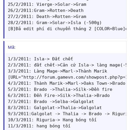
25/2/2011: Vierge->Solar->Gram

26/2/2011:Gram->Rotten->Death

27/2/2011: Death->Rotten->Gram

28/2/2011: Gram->Solar->Isla (-500g)

[B]Đã edit phí di chuyển tháng 2 [COLOR=Blue]e
Mã:
1/3/2011: Isla-> Đất chết                    .

2/3/2011: đất chết->Căn cứ Isla-> làng mage(-50
3/3/2011: Làng Mage->Marl->Thành Marik

[URL="http://forum.gamevn.com/showpost.php?p=17
4/3/2011: Thành Marik->Marl->Oaks Town->Brado C
5/3/2011: Brado ->Thalia->Silk->Đền fire

6/3/2011: Đền Fire->Silk->Thalia->Brado

7/3/2011: Brado ->Selba->Galgolat              
8/3/2011: Galgolat->Thalia->Galgolat

9/3/2011:Galgolat -> Thalia -> Brado -> Riguria
10/3/2011: Riguria-> Hang bóng tối

11/3/2011: hang bóng tối
