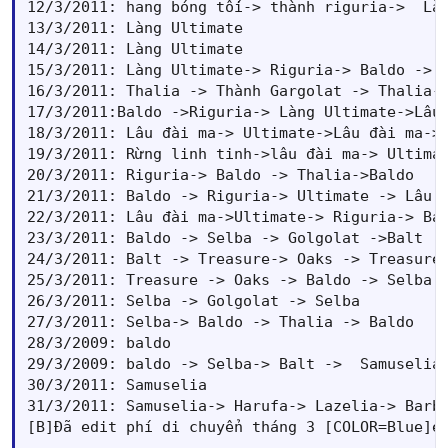
12/3/2011: hang bóng tối-> thành riguria->  Làn
13/3/2011: Làng Ultimate

14/3/2011: Làng Ultimate

15/3/2011: Làng Ultimate-> Riguria-> Baldo -> T
16/3/2011: Thalia -> Thành Gargolat -> Thalia->
17/3/2011:Baldo ->Riguria-> Làng Ultimate->Lâu 
18/3/2011: Lâu đài ma-> Ultimate->Lâu đài ma->R
19/3/2011: Rừng linh tinh->lâu đài ma-> Ultimat
20/3/2011: Riguria-> Baldo -> Thalia->Baldo

21/3/2011: Baldo -> Riguria-> Ultimate -> Lâu đ
22/3/2011: Lâu đài ma->Ultimate-> Riguria-> Bal
23/3/2011: Baldo -> Selba -> Golgolat ->Balt

24/3/2011: Balt -> Treasure-> Oaks -> Treasure

25/3/2011: Treasure -> Oaks -> Baldo -> Selba

26/3/2011: Selba -> Golgolat -> Selba

27/3/2011: Selba-> Baldo -> Thalia -> Baldo

28/3/2009: baldo

29/3/2009: baldo -> Selba-> Balt ->  Samuselia

30/3/2011: Samuselia 

31/3/2011: Samuselia-> Harufa-> Lazelia-> Barba
[B]Đã edit phí di chuyển tháng 3 [COLOR=Blue]e