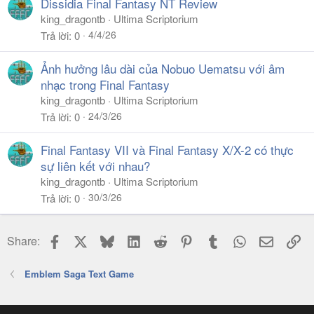
Dissidia Final Fantasy NT Review
king_dragontb
Ultima Scriptorium
4/4/26
Trả lời
0
Ảnh hưởng lâu dài của Nobuo Uematsu với âm
nhạc trong Final Fantasy
king_dragontb
Ultima Scriptorium
24/3/26
Trả lời
0
Final Fantasy VII và Final Fantasy X/X-2 có thực
sự liên kết với nhau?
king_dragontb
Ultima Scriptorium
30/3/26
Trả lời
0
Facebook
X
Bluesky
LinkedIn
Reddit
Pinterest
Tumblr
WhatsApp
Email
Li
Share:
Emblem Saga Text Game