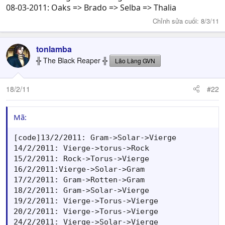
08-03-2011: Oaks => Brado => Selba => Thalia
Chỉnh sửa cuối:
8/3/11
tonlamba
╬ The Black Reaper ╬
Lão Làng GVN
18/2/11
#22
Mã:
[code]13/2/2011: Gram->Solar->Vierge

14/2/2011: Vierge->torus->Rock

15/2/2011: Rock->Torus->Vierge

16/2/2011:Vierge->Solar->Gram

17/2/2011: Gram->Rotten->Gram

18/2/2011: Gram->Solar->Vierge                 
19/2/2011: Vierge->Torus->Vierge

20/2/2011: Vierge->Torus->Vierge

24/2/2011: Vierge->Solar->Vierge
