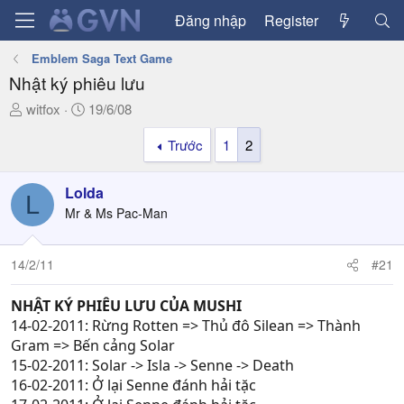
Đăng nhập
Register
Emblem Saga Text Game
Nhật ký phiêu lưu
T
N
witfox
19/6/08
h
g
Trước
1
2
r
à
e
y
a
g
Lolda
L
d
ử
Mr & Ms Pac-Man
s
i
t
a
14/2/11
#21
r
t
NHẬT KÝ PHIÊU LƯU CỦA MUSHI
e
14-02-2011: Rừng Rotten => Thủ đô Silean => Thành
r
Gram => Bến cảng Solar
15-02-2011: Solar -> Isla -> Senne -> Death
16-02-2011: Ở lại Senne đánh hải tặc