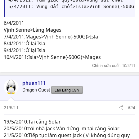
4/4/2011: Tam giác quỷ>Isla>Vùng đất chết

5/4/2011: Vùng đất chết>Isla>Vịnh Senne(-500G)
6/4/2011
Vịnh Senne>Làng Mages
7/4/2011:Mages>Vịnh Senne(-500G)>Isla
8/4/2011:Ở lại Isla
9/4/2011:Ở lại Isla
10/4/2011:Isla>Vịnh Senne(-500G)>Mages
Chỉnh sửa cuối:
10/4/11
phuan111
Dragon Quest
Lão Làng GVN
21/5/11
#24
19/5/2010:Tại cảng Solar
20/5/2010:tới nhà Jack.Vẫn đứng im tại cảng Solar
21/5/2010:Tiếp tục làm quest Jack ( vì không đúng quy