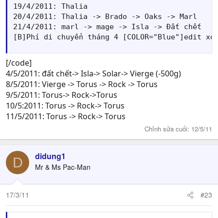
19/4/2011: Thalia

20/4/2011: Thalia -> Brado -> Oaks -> Marl

21/4/2011: marl -> mage -> Isla -> Đất chết

[B]Phí di chuyển tháng 4 [COLOR="Blue"]edit xo
[/code]
4/5/2011: đất chết-> Isla-> Solar-> Vierge (-500g)
8/5/2011: Vierge -> Torus -> Rock -> Torus
9/5/2011: Torus-> Rock->Torus
10/5:2011: Torus -> Rock-> Torus
11/5/2011: Torus -> Rock-> Torus
Chỉnh sửa cuối:
12/5/11
didung1
D
Mr & Ms Pac-Man
17/3/11
#23