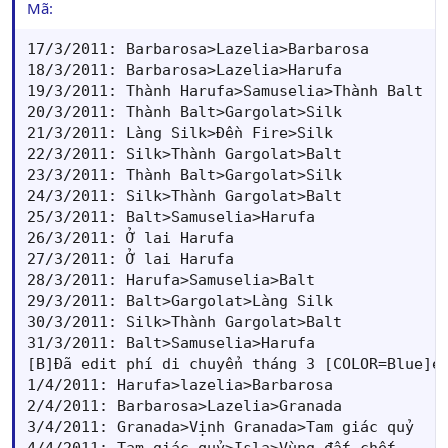
Mã:
17/3/2011: Barbarosa>Lazelia>Barbarosa

18/3/2011: Barbarosa>Lazelia>Harufa

19/3/2011: Thành Harufa>Samuselia>Thành Balt

20/3/2011: Thành Balt>Gargolat>Silk

21/3/2011: Làng Silk>Đền Fire>Silk

22/3/2011: Silk>Thành Gargolat>Balt

23/3/2011: Thành Balt>Gargolat>Silk

24/3/2011: Silk>Thành Gargolat>Balt

25/3/2011: Balt>Samuselia>Harufa

26/3/2011: Ở lai Harufa

27/3/2011: Ở lai Harufa

28/3/2011: Harufa>Samuselia>Balt

29/3/2011: Balt>Gargolat>Làng Silk

30/3/2011: Silk>Thành Gargolat>Balt

31/3/2011: Balt>Samuselia>Harufa

[B]Đã edit phí di chuyển tháng 3 [COLOR=Blue]ed
1/4/2011: Harufa>lazelia>Barbarosa

2/4/2011: Barbarosa>Lazelia>Granada

3/4/2011: Granada>Vịnh Granada>Tam giác quỷ
