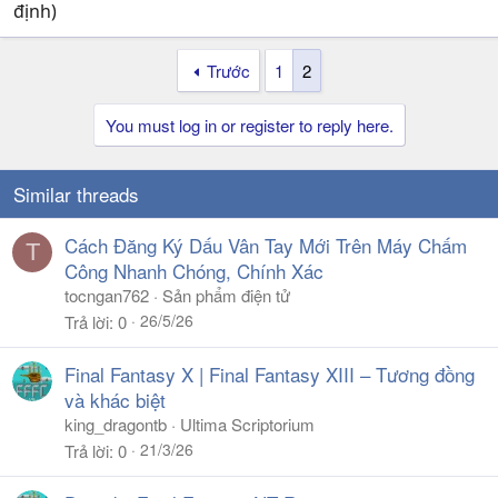
định)
Trước
1
2
You must log in or register to reply here.
Similar threads
Cách Đăng Ký Dấu Vân Tay Mới Trên Máy Chấm
T
Công Nhanh Chóng, Chính Xác
tocngan762
Sản phẩm điện tử
26/5/26
Trả lời
0
Final Fantasy X | Final Fantasy XIII – Tương đồng
và khác biệt
king_dragontb
Ultima Scriptorium
21/3/26
Trả lời
0