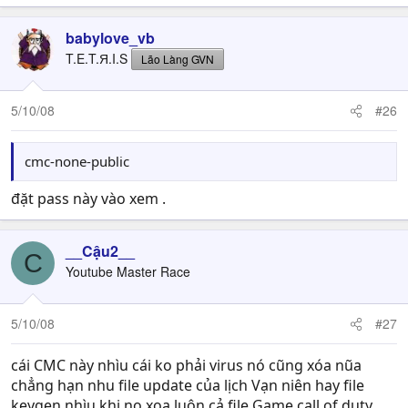
babylove_vb
Diễn đàn hỗ trợ:
http://support.cmclab.net/vn/
T.E.T.Я.I.S
Lão Làng GVN
mọi người sài thử xem, tớ đang test thử và thấy cũng tốt
5/10/08
#26
cmc-none-public
đặt pass này vào xem .
__Cậu2__
C
Youtube Master Race
5/10/08
#27
cái CMC này nhìu cái ko phải virus nó cũng xóa nũa
chẳng hạn nhu file update của lịch Vạn niên hay file
keygen nhìu khi no xoa luôn cả file Game call of duty