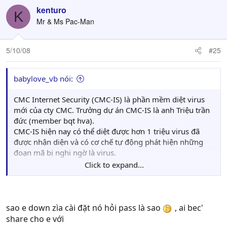
kenturo
K
Mr & Ms Pac-Man
5/10/08
#25
babylove_vb nói:
CMC Internet Security (CMC-IS) là phần mềm diệt virus
mới của cty CMC. Trưởng dự án CMC-IS là anh Triệu trần
đức (member bqt hva).
CMC-IS hiện nay có thể diệt được hơn 1 triệu virus đã
được nhận diện và có cơ chế tự động phát hiện những
đoạn mã bị nghi ngờ là virus.
Click to expand...
download trực tiếp:
Mã:
sao e down zìa cài đặt nó hỏi pass là sao
, ai bec'
http://www.cmcinfosec.com/download/setupCMCIS
share cho e với