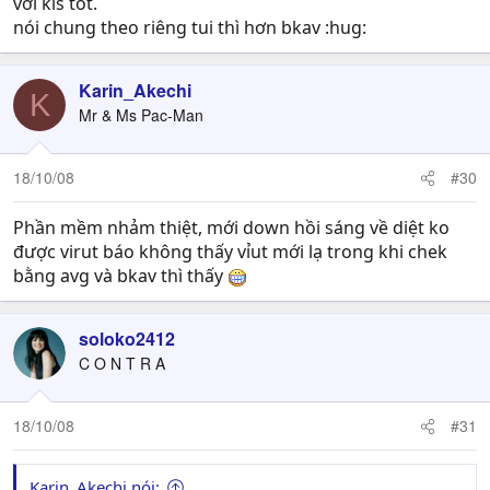
với kis tốt.
nói chung theo riêng tui thì hơn bkav :hug:
Karin_Akechi
K
Mr & Ms Pac-Man
18/10/08
#30
Phần mềm nhảm thiệt, mới down hồi sáng về diệt ko
được virut báo không thấy vỉut mới lạ trong khi chek
bằng avg và bkav thì thấy
soloko2412
C O N T R A
18/10/08
#31
Karin_Akechi nói: