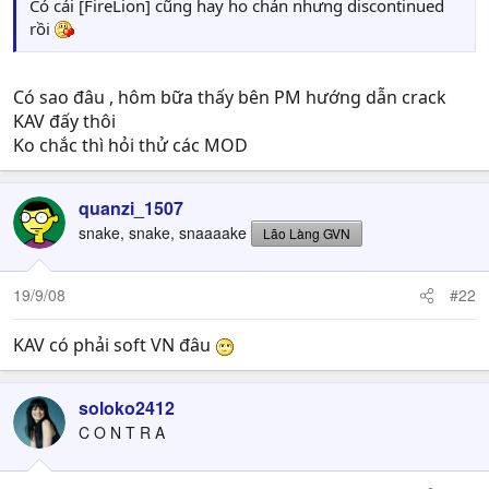
Có cái [FireLion] cũng hay ho chán nhưng discontinued
rồi
Có sao đâu , hôm bữa thấy bên PM hướng dẫn crack
KAV đấy thôi
Ko chắc thì hỏi thử các MOD
quanzi_1507
snake, snake, snaaaake
Lão Làng GVN
19/9/08
#22
KAV có phải soft VN đâu
soloko2412
C O N T R A