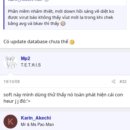
Phần mềm nhảm thiệt, mới down hồi sáng về diệt ko
được virut báo không thấy vỉut mới lạ trong khi chek
bằng avg và bkav thì thấy
Có update database chưa thế
Mp2
T.E.T.Я.I.S
19/10/08
#32
soft này mình dùng thử thấy nó toàn phát hiện cái con
heur j j đó:'>
Karin_Akechi
K
Mr & Ms Pac-Man