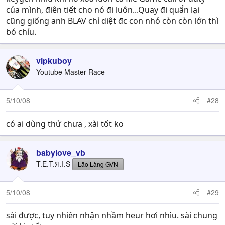
của mình, điên tiết cho nó đi luôn...Quay đi quẩn lại
cũng giống anh BLAV chỉ diệt đc con nhỏ còn còn lớn thì
bó chíu.
vipkuboy
Youtube Master Race
5/10/08
#28
có ai dùng thử chưa , xài tốt ko
babylove_vb
T.E.T.Я.I.S
Lão Làng GVN
5/10/08
#29
sài được, tuy nhiên nhận nhầm heur hơi nhìu. sài chung