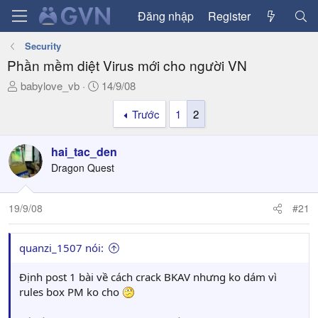
Đăng nhập
Register
Security
Phần mềm diệt Virus mới cho người VN
T
N
babylove_vb
14/9/08
h
g
Trước
1
2
r
à
e
y
a
g
hai_tac_den
d
ử
Dragon Quest
s
i
t
a
19/9/08
#21
r
t
quanzi_1507 nói:
e
r
Định post 1 bài về cách crack BKAV nhưng ko dám vì
rules box PM ko cho