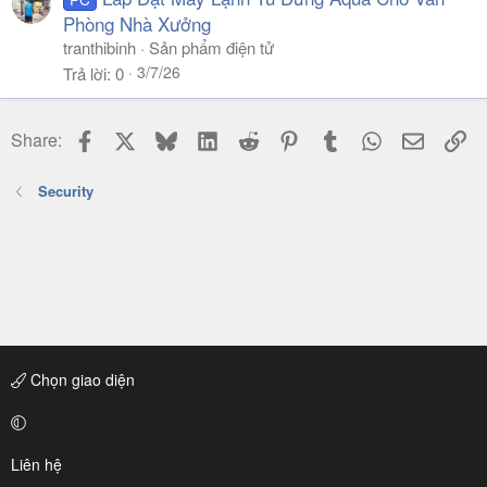
Phòng Nhà Xưởng
tranthibinh
Sản phẩm điện tử
3/7/26
Trả lời
0
Facebook
X
Bluesky
LinkedIn
Reddit
Pinterest
Tumblr
WhatsApp
Email
Li
Share:
Security
Chọn giao diện
Liên hệ