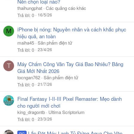
Nên chọn loại nào?
thaihungphat
Các quảng cáo khác
16/5/26
Trả lời
0
iPhone bị nóng: Nguyên nhân và cách khắc phục
M
hiệu quả, an toàn
maiha45
Sản phẩm điện tử
23/4/26
Trả lời
0
Máy Chấm Công Vân Tay Giá Bao Nhiêu? Bảng
T
Giá Mới Nhất 2026
tocngan762
Sản phẩm điện tử
21/7/26
Trả lời
0
Final Fantasy I-II-III Pixel Remaster: Mẹo dành
cho người mới chơi
king_dragontb
Ultima Scriptorium
23/3/26
Trả lời
0
Lắp Đặt Máy Lạnh Tủ Đứng Aqua Cho Văn
PC