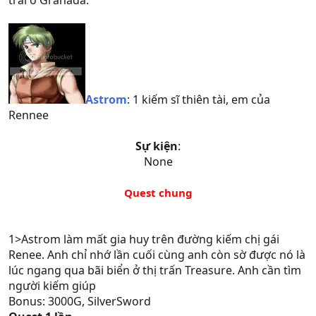
trai ở Granada.
Astrom
: 1 kiếm sĩ thiên tài, em của
Rennee
Sự kiện
:
None
Quest chung
1>Astrom làm mất gia huy trên đường kiếm chị gái
Renee. Anh chỉ nhớ lần cuối cùng anh còn sờ được nó là
lúc ngang qua bãi biển ở thị trấn Treasure. Anh cần tìm
người kiếm giúp
Bonus: 3000G, SilverSword