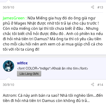
30/9/10
#13
JamesGreen :
Nữa Miếng gia huy đó do ông già ngư
phủ ở Mages Nhặt được nhờ tôi trả lại cho cậu trước !
Còn nữa miếng còn lại thì tôi chưa biết ở đâu . Nhưng
chắc tôi biết chỗ hỏi được điều đó . Anh có phiền ko nếu
đi hỏi nhà tiên tri Damus? Mà ông ta thì có yêu cầu tiền
cho mỗi câu hỏi nên anh xem có ai mua giúp chỗ cá cho
tôi với rồi ta cùng đi!
witfox
<font COLOR="indigo">Khoái ăn nho tím</font>
Lão Làng GVN
30/9/10
#14
Astrom: Cá này anh bán ra sao? Nhà tôi nghèo lắm...đến
tiền đi hỏi nhà tiên tri Damus còn không đủ trả...