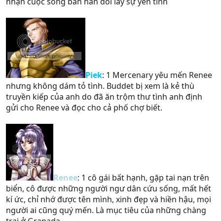
nhận cuộc sống bần hàn đổi lấy sự yên tĩnh
Piek
: 1 Mercenary yêu mến Renee
nhưng không dám tỏ tình. Buddet bị xem là kẻ thù
truyền kiếp của anh do đã ăn trộm thư tình anh định
gửi cho Renee và đọc cho cả phố chợ biết.
Renee
: 1 cô gái bất hạnh, gặp tai nạn trên
biển, cô được những người ngư dân cứu sống, mất hết
kí ức, chỉ nhớ được tên mình, xinh đẹp và hiền hậu, mọi
người ai cũng quý mến. Là mục tiêu của những chàng