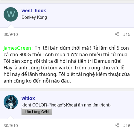
west_hock
W
Donkey Kong
30/9/10
#15
JamesGreen :
Thì tôi bán dùm thôi mà ! Rẻ lắm chỉ 5 con
cá cho 900G thôi ! Anh mua được bao nhiêu thì cứ mua.
Tôi bán xong rồi thì ta đi hỏi nhà tiên tri Damus nữa!
Hay là anh cùng tôi tóm vài tên trộm trong khu vực lễ
hội này để lãnh thưởng. Tôi biết tài nghệ kiếm thuật của
anh cũng ko đến nỗi nào đâu.
witfox
<font COLOR="indigo">Khoái ăn nho tím</font>
Lão Làng GVN
30/9/10
#16