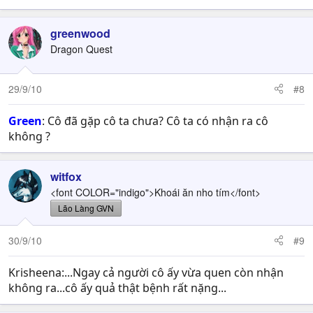
greenwood
Dragon Quest
29/9/10
#8
Green
: Cô đã gặp cô ta chưa? Cô ta có nhận ra cô
không ?
witfox
<font COLOR="indigo">Khoái ăn nho tím</font>
Lão Làng GVN
30/9/10
#9
Krisheena:...Ngay cả người cô ấy vừa quen còn nhận
không ra...cô ấy quả thật bệnh rất nặng...