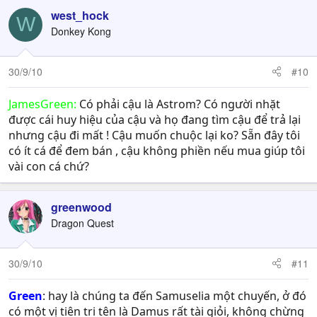
west_hock
W
Donkey Kong
30/9/10
#10
JamesGreen:
Có phải cậu là Astrom? Có người nhặt
được cái huy hiệu của cậu và họ đang tìm cậu để trả lại
nhưng cậu đi mất ! Cậu muốn chuộc lại ko? Sẵn đây tôi
có ít cá để đem bán , cậu không phiền nếu mua giúp tôi
vài con cá chứ?
greenwood
Dragon Quest
30/9/10
#11
Green
: hay là chúng ta đến Samuselia một chuyến, ở đó
có một vị tiên tri tên là Damus rất tài giỏi, không chừng