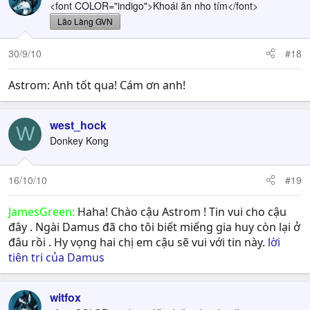
<font COLOR="indigo">Khoái ăn nho tím</font>
Lão Làng GVN
30/9/10
#18
Astrom: Anh tốt qua! Cám ơn anh!
west_hock
W
Donkey Kong
16/10/10
#19
JamesGreen:
Haha! Chào cậu Astrom ! Tin vui cho cậu
đây . Ngài Damus đã cho tôi biết miếng gia huy còn lại ở
đâu rồi . Hy vọng hai chị em cậu sẽ vui với tin này.
lời
tiên tri của Damus
witfox