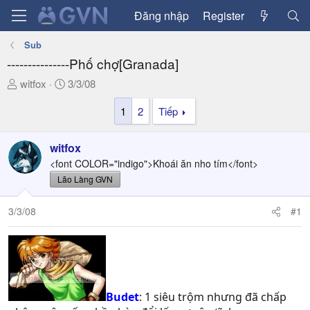
Đăng nhập
Register
Sub
---------------Phố chợ[Granada]
T
N
witfox
3/3/08
h
g
1
2
Tiếp
r
à
e
y
a
g
witfox
d
ử
<font COLOR="indigo">Khoái ăn nho tím</font>
s
i
Lão Làng GVN
t
a
3/3/08
#1
r
t
e
r
Budet
: 1 siêu trộm nhưng đã chấp