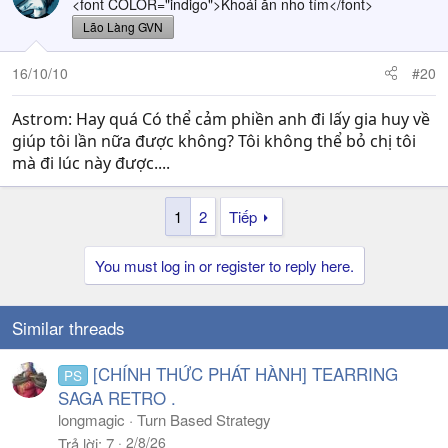
<font COLOR="indigo">Khoái ăn nho tím</font>
Lão Làng GVN
16/10/10
#20
Astrom: Hay quá Có thể cảm phiền anh đi lấy gia huy về
giúp tôi lần nữa được không? Tôi không thể bỏ chị tôi
mà đi lúc này được....
1
2
Tiếp
You must log in or register to reply here.
Similar threads
[CHÍNH THỨC PHÁT HÀNH] TEARRING
PS
SAGA RETRO .
longmagic
Turn Based Strategy
2/8/26
Trả lời
7