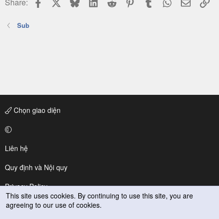
Facebook
X
Bluesky
LinkedIn
Reddit
Pinterest
Tumblr
WhatsApp
Email
Li
Share:
Sub
Chọn giao diện
Liên hệ
Quy định và Nội quy
Privacy Policy
This site uses cookies. By continuing to use this site, you are
agreeing to our use of cookies.
Trợ giúp