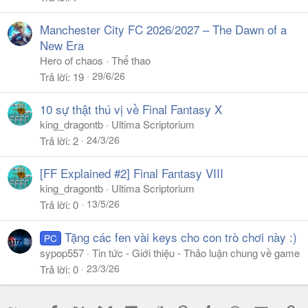
Manchester City FC 2026/2027 – The Dawn of a
New Era
Hero of chaos
Thể thao
29/6/26
Trả lời
19
10 sự thật thú vị về Final Fantasy X
king_dragontb
Ultima Scriptorium
24/3/26
Trả lời
2
[FF Explained #2] Final Fantasy VIII
king_dragontb
Ultima Scriptorium
13/5/26
Trả lời
0
Tặng các fen vài keys cho con trò chơi này :)
PC
sypop557
Tin tức - Giới thiệu - Thảo luận chung về game
23/3/26
Trả lời
0