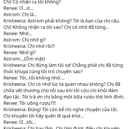
Chị! Có nhận ra tôi không?
Renee: Ơ...ơ....
Astrom: Chị là...
Krisheena: Astrom phải không? Tôi là bạn của chị cậu.
Chị! Không nhận ra tôi sao? Chị có nhớ đã từng...
Renee: Nhớ...
Astrom: Chị nhớ gì?
Krisheena: Chị nhớ rồi?!
Renee: Nhớ gì?
Astrom:...(Ôm mặt)
Krisheena: Chị đừng làm tôi sợ! Chẳng phải chị đã từng
thức khuya cùng tôi trò chuyện sao?
Renee: Tôi...tôi không nhớ....
Krisheena: Chị có nhớ lúc ta quen nhau không? Chị đã
chữa vết thương cho tôi sau khi tôi cứu chị khỏi đám
đạo tặc. Tôi trả ơn chị bằng một bữa rượu thịt linh đình.
Renee: Tôi uống rượu?!!!
Krisheena: Đúng! Tôi còn kể chị nghe chuyện của tôi.
Chị khuyên tôi hãy quên đi quá khứ...
Renee: Ơ...tôi...
Krisheena: Chị hay lắm...Chị làm được điều chị khuyên