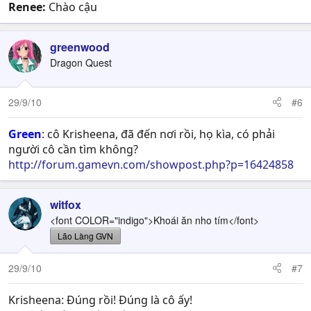
Renee:
Chào cậu
greenwood
Dragon Quest
29/9/10
#6
Green
: cô Krisheena, đã đến nơi rồi, họ kìa, có phải
người cô cần tìm không?
http://forum.gamevn.com/showpost.php?p=16424858
witfox
<font COLOR="indigo">Khoái ăn nho tím</font>
Lão Làng GVN
29/9/10
#7
Krisheena: Đúng rồi! Đúng là cô ấy!