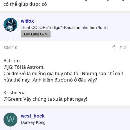
có thể giúp được cô
witfox
<font COLOR="indigo">Khoái ăn nho tím</font>
Lão Làng GVN
30/9/10
#12
Astrom:
@JG: Tôi là Astrom.
Cái đó! Đó là miếng gia huy nhà tôi! Nhưng sao chỉ có 1
nửa thế này...Anh kiếm được nó ở đâu vậy?
Krisheena:
@Green: Vậy chúng ta xuất phát ngay!
west_hock
W
Donkey Kong