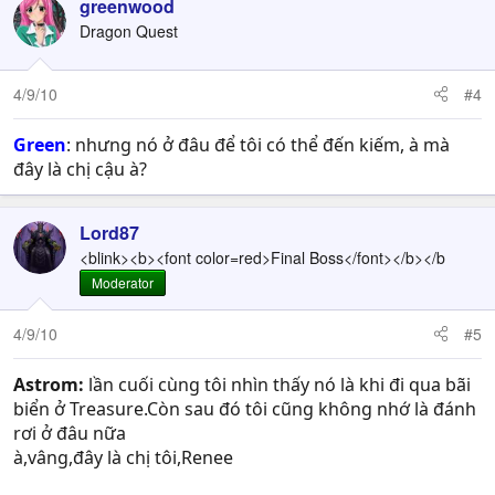
greenwood
Dragon Quest
4/9/10
#4
Green
: nhưng nó ở đâu để tôi có thể đến kiếm, à mà
đây là chị cậu à?
Lord87
<blink><b><font color=red>Final Boss</font></b></b
Moderator
4/9/10
#5
Astrom:
lần cuối cùng tôi nhìn thấy nó là khi đi qua bãi
biển ở Treasure.Còn sau đó tôi cũng không nhớ là đánh
rơi ở đâu nữa
à,vâng,đây là chị tôi,Renee