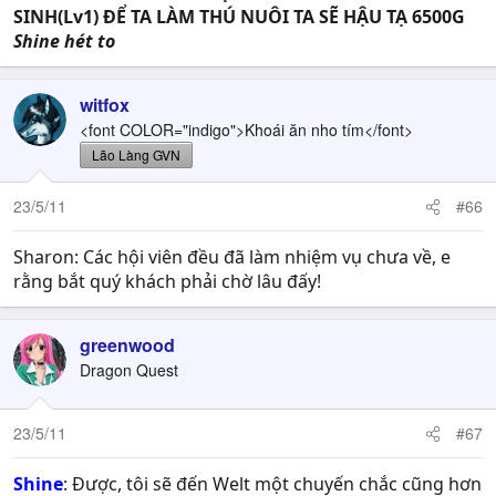
SINH(Lv1) ĐỂ TA LÀM THÚ NUÔI TA SẼ HẬU TẠ 6500G
Shine hét to
witfox
<font COLOR="indigo">Khoái ăn nho tím</font>
Lão Làng GVN
23/5/11
#66
Sharon: Các hội viên đều đã làm nhiệm vụ chưa về, e
rằng bắt quý khách phải chờ lâu đấy!
greenwood
Dragon Quest
23/5/11
#67
Shine
: Được, tôi sẽ đến Welt một chuyến chắc cũng hơn