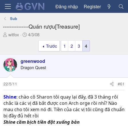
Đăng nhập
Register
Sub
---------------Quán rượu[Treasure]
T
N
witfox
4/3/08
h
g
Trước
1
2
3
4
r
à
e
y
a
g
greenwood
d
ử
Dragon Quest
s
i
t
a
22/5/11
#61
r
t
Shine
: chào cô Sharon tôi quay lại đây, đã 3 tháng rôi
e
chắc là các vị đã bắt được con Arch orge rồi nhỉ? Nào
r
mau cho tôi xem nó đi. Tiền của các vị tôi cũng đã chuẩn
bị đầy đủ hết rồi
Shine cầm bịch tiền đặt xuống bàn