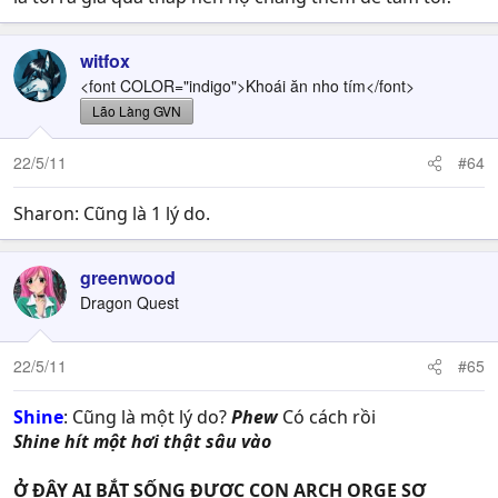
witfox
<font COLOR="indigo">Khoái ăn nho tím</font>
Lão Làng GVN
22/5/11
#64
Sharon: Cũng là 1 lý do.
greenwood
Dragon Quest
22/5/11
#65
Shine
: Cũng là một lý do?
Phew
Có cách rồi
Shine hít một hơi thật sâu vào
Ở ĐÂY AI BẮT SỐNG ĐƯỢC CON ARCH ORGE SƠ