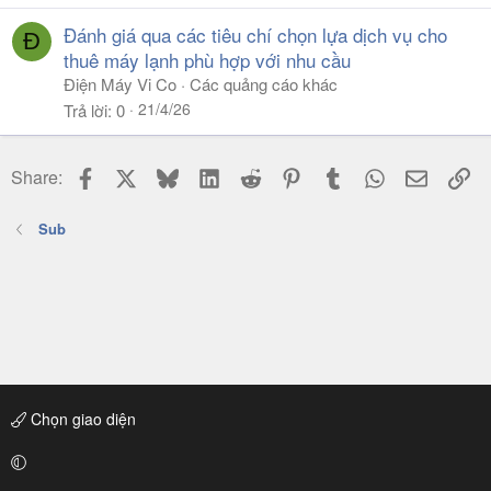
Đánh giá qua các tiêu chí chọn lựa dịch vụ cho
Đ
thuê máy lạnh phù hợp với nhu cầu
Điện Máy Vi Co
Các quảng cáo khác
21/4/26
Trả lời
0
Facebook
X
Bluesky
LinkedIn
Reddit
Pinterest
Tumblr
WhatsApp
Email
Li
Share:
Sub
Chọn giao diện