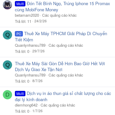
Đón Tết Bính Ngọ, Trúng Iphone 15 Promax
Multi
cùng MobiFone Money
betamam2020
Các quảng cáo khác
24/2/26
Trả lời
11
Thuê Xe Máy TPHCM Giải Pháp Di Chuyển
PC
Q
Tiết Kiệm
Quanlynhansu789
Các quảng cáo khác
29/7/26
Trả lời
0
Thuê Xe Máy Sài Gòn Dễ Hơn Bao Giờ Hết Với
Q
Dịch Vụ Giao Xe Tận Nơi
Quanlynhansu789
Các quảng cáo khác
8/7/26
Trả lời
0
Dịch vụ in áo thun giá sỉ chất lượng cho các
Multi
D
đại lý kinh doanh
diemhong642
Các quảng cáo khác
1/7/26
Trả lời
0