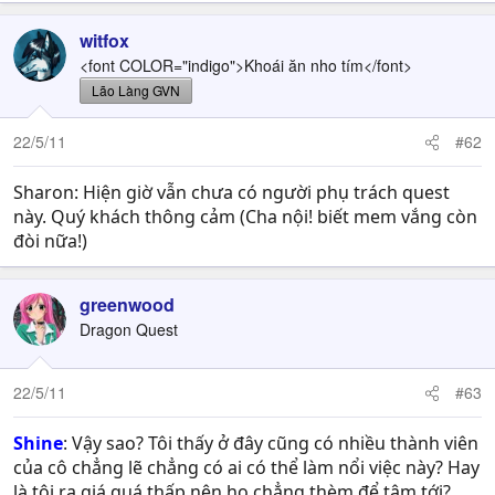
witfox
<font COLOR="indigo">Khoái ăn nho tím</font>
Lão Làng GVN
22/5/11
#62
Sharon: Hiện giờ vẫn chưa có người phụ trách quest
này. Quý khách thông cảm (Cha nội! biết mem vắng còn
đòi nữa!)
greenwood
Dragon Quest
22/5/11
#63
Shine
: Vậy sao? Tôi thấy ở đây cũng có nhiều thành viên
của cô chẳng lẽ chẳng có ai có thể làm nổi việc này? Hay
là tôi ra giá quá thấp nên họ chẳng thèm để tâm tới?