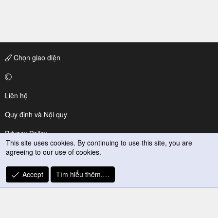
Chọn giao diện
Liên hệ
Quy định và Nội quy
Privacy Policy
This site uses cookies. By continuing to use this site, you are
agreeing to our use of cookies.
Trợ giúp
R
Accept
Tìm hiểu thêm.…
S
S