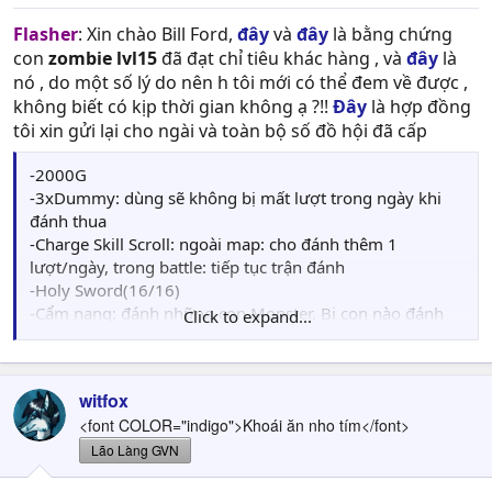
Flasher
: Xin chào Bill Ford,
đây
và
đây
là bằng chứng
con
zombie lvl15
đã đạt chỉ tiêu khác hàng , và
đây
là
nó , do một số lý do nên h tôi mới có thể đem về được ,
không biết có kịp thời gian không ạ ?!!
Đây
là hợp đồng
tôi xin gửi lại cho ngài và toàn bộ số đồ hội đã cấp
-2000G
-3xDummy: dùng sẽ không bị mất lượt trong ngày khi
đánh thua
-Charge Skill Scroll: ngoài map: cho đánh thêm 1
lượt/ngày, trong battle: tiếp tục trận đánh
-Holy Sword(16/16)
-Cẩm nang: đánh những con Monster. Bị con nào đánh
Click to expand...
thắng 3 lần là đủ tiêu chuẩn khách hàng
witfox
<font COLOR="indigo">Khoái ăn nho tím</font>
Lão Làng GVN