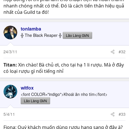
nhanh chóng nhất có thể. Đó là cách tiến thân hiệu quả
nhất của Guild ta đó!
tonlamba
╬ The Black Reaper ╬
Lão Làng GVN
24/3/11
#32
Titan:
Xin chào! Bà chủ ơi, cho tại hạ 1 li rượu. Mà ở đây
có loại rượu gì nổi tiếng nhỉ
witfox
<font COLOR="indigo">Khoái ăn nho tím</font>
Lão Làng GVN
5/4/11
#33
Fiona: Quý khách muốn dùng rượu hạng sang ở đây à?