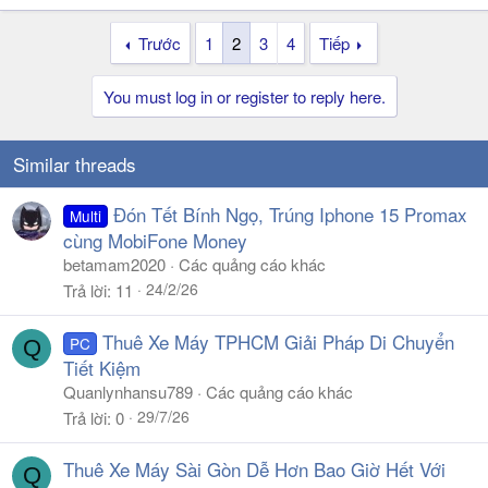
Trước
1
2
3
4
Tiếp
You must log in or register to reply here.
Similar threads
Đón Tết Bính Ngọ, Trúng Iphone 15 Promax
Multi
cùng MobiFone Money
betamam2020
Các quảng cáo khác
24/2/26
Trả lời
11
Thuê Xe Máy TPHCM Giải Pháp Di Chuyển
PC
Q
Tiết Kiệm
Quanlynhansu789
Các quảng cáo khác
29/7/26
Trả lời
0
Thuê Xe Máy Sài Gòn Dễ Hơn Bao Giờ Hết Với
Q