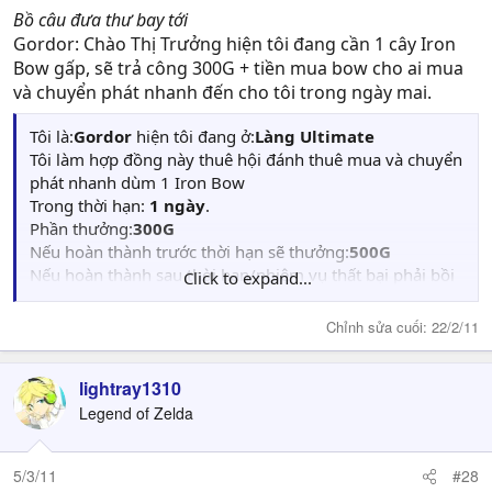
Bồ câu đưa thư bay tới
Gordor: Chào Thị Trưởng hiện tôi đang cần 1 cây Iron
Bow gấp, sẽ trả công 300G + tiền mua bow cho ai mua
và chuyển phát nhanh đến cho tôi trong ngày mai.
Tôi là:
Gordor
hiện tôi đang ở:
Làng Ultimate
Tôi làm hợp đồng này thuê hội đánh thuê mua và chuyển
phát nhanh dùm 1 Iron Bow
Trong thời hạn:
1 ngày
.
Phần thưởng:
300G
Nếu hoàn thành trước thời hạn sẽ thưởng:
500G
Nếu hoàn thành sau thời hạn/nhiệm vụ thất bại phải bồi
Click to expand...
thường:300G
Chỉnh sửa cuối:
22/2/11
lightray1310
Legend of Zelda
5/3/11
#28