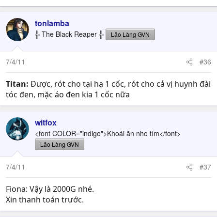
tonlamba
╬ The Black Reaper ╬
Lão Làng GVN
7/4/11
#36
Titan:
Được, rót cho tại hạ 1 cốc, rót cho cả vị huynh đài
tóc đen, mặc áo đen kia 1 cốc nữa
witfox
<font COLOR="indigo">Khoái ăn nho tím</font>
Lão Làng GVN
7/4/11
#37
Fiona: Vậy là 2000G nhé.
Xin thanh toán trước.