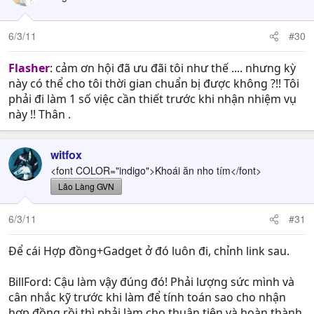
6/3/11
#30
Flasher
: cảm ơn hội đã ưu đãi tôi như thế .... nhưng kỳ
này có thể cho tôi thời gian chuẩn bị được không ?!! Tôi
phải đi làm 1 số việc cần thiết trước khi nhận nhiệm vụ
này !! Thân .
witfox
<font COLOR="indigo">Khoái ăn nho tím</font>
Lão Làng GVN
6/3/11
#31
Để cái Hợp đồng+Gadget ở đó luôn đi, chỉnh link sau.
BillFord: Cậu làm vậy đúng đó! Phải lượng sức mình và
cân nhắc kỹ trước khi làm để tính toán sao cho nhận
hợp đồng rồi thì phải làm cho thuận tiện và hoàn thành