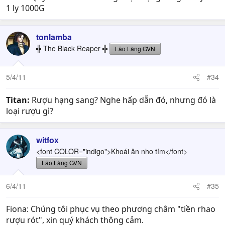
1 ly 1000G
tonlamba
╬ The Black Reaper ╬
Lão Làng GVN
5/4/11
#34
Titan:
Rượu hạng sang? Nghe hấp dẫn đó, nhưng đó là
loại rượu gì?
witfox
<font COLOR="indigo">Khoái ăn nho tím</font>
Lão Làng GVN
6/4/11
#35
Fiona: Chúng tôi phục vụ theo phương châm "tiền rhao
rượu rót", xin quý khách thông cảm.