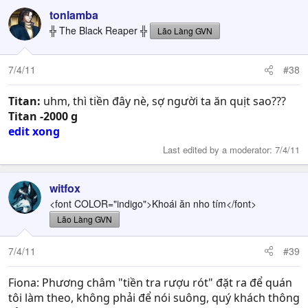
tonlamba
╬ The Black Reaper ╬
Lão Làng GVN
7/4/11
#38
Titan:
uhm, thì tiền đây nè, sợ người ta ăn quịt sao???
Titan -2000 g
edit xong
Last edited by a moderator:
7/4/11
witfox
<font COLOR="indigo">Khoái ăn nho tím</font>
Lão Làng GVN
7/4/11
#39
Fiona: Phương châm "tiền tra rượu rót" đặt ra để quán
tôi làm theo, không phải để nói suông, quý khách thông