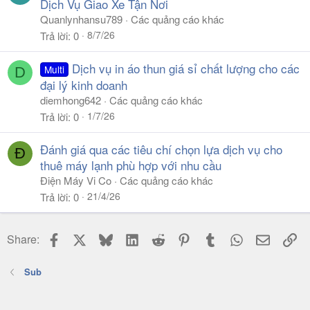
Dịch Vụ Giao Xe Tận Nơi
Quanlynhansu789
Các quảng cáo khác
8/7/26
Trả lời
0
Dịch vụ in áo thun giá sỉ chất lượng cho các
Multi
D
đại lý kinh doanh
diemhong642
Các quảng cáo khác
1/7/26
Trả lời
0
Đánh giá qua các tiêu chí chọn lựa dịch vụ cho
Đ
thuê máy lạnh phù hợp với nhu cầu
Điện Máy Vi Co
Các quảng cáo khác
21/4/26
Trả lời
0
Facebook
X
Bluesky
LinkedIn
Reddit
Pinterest
Tumblr
WhatsApp
Email
Li
Share:
Sub