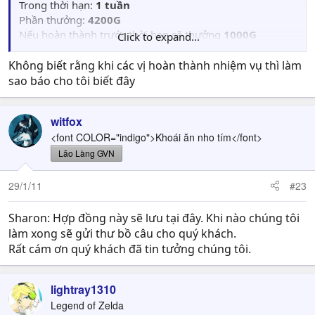
Trong thời hạn:
1 tuần
Phần thưởng:
4200G
Nếu hoàn thành trước thời hạn sẽ thưởng
1000G
Click to expand...
Nếu hoàn thành sau thời hạn/nhiệm vụ thất bại phải bồi
thường
1000G
Không biết rằng khi các vị hoàn thành nhiệm vụ thì làm
sao báo cho tôi biết đây
witfox
<font COLOR="indigo">Khoái ăn nho tím</font>
Lão Làng GVN
29/1/11
#23
Sharon: Hợp đồng này sẽ lưu tại đây. Khi nào chúng tôi
làm xong sẽ gửi thư bồ câu cho quý khách.
Rất cám ơn quý khách đã tin tưởng chúng tôi.
lightray1310
Legend of Zelda