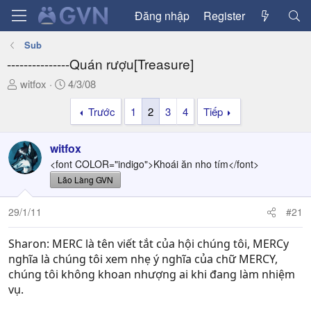
Đăng nhập
Register
Sub
---------------Quán rượu[Treasure]
T
N
witfox
4/3/08
h
g
Trước
1
2
3
4
Tiếp
r
à
e
y
a
g
witfox
d
ử
<font COLOR="indigo">Khoái ăn nho tím</font>
s
i
Lão Làng GVN
t
a
29/1/11
#21
r
t
Sharon: MERC là tên viết tắt của hội chúng tôi, MERCy
e
r
nghĩa là chúng tôi xem nhẹ ý nghĩa của chữ MERCY,
chúng tôi không khoan nhượng ai khi đang làm nhiệm
vụ.