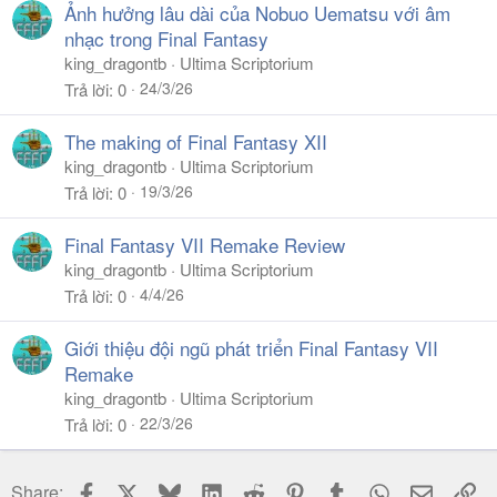
Ảnh hưởng lâu dài của Nobuo Uematsu với âm
nhạc trong Final Fantasy
king_dragontb
Ultima Scriptorium
24/3/26
Trả lời
0
The making of Final Fantasy XII
king_dragontb
Ultima Scriptorium
19/3/26
Trả lời
0
Final Fantasy VII Remake Review
king_dragontb
Ultima Scriptorium
4/4/26
Trả lời
0
Giới thiệu đội ngũ phát triển Final Fantasy VII
Remake
king_dragontb
Ultima Scriptorium
22/3/26
Trả lời
0
Facebook
X
Bluesky
LinkedIn
Reddit
Pinterest
Tumblr
WhatsApp
Email
Li
Share: