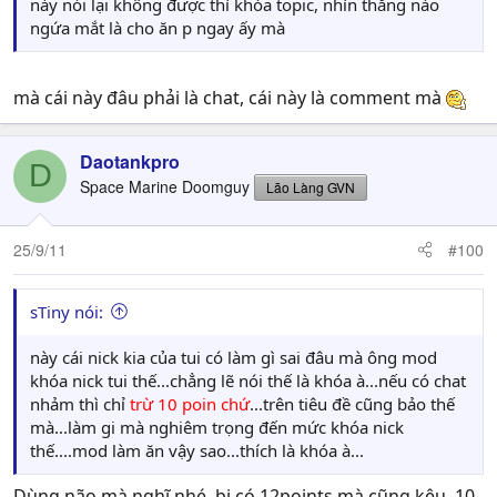
này nói lại không được thì khóa topic, nhìn thằng nào
ngứa mắt là cho ăn p ngay ấy mà
mà cái này đâu phải là chat, cái này là comment mà
Daotankpro
D
Space Marine Doomguy
Lão Làng GVN
25/9/11
#100
sTiny nói:
này cái nick kia của tui có làm gì sai đâu mà ông mod
khóa nick tui thế...chẳng lẽ nói thế là khóa à...nếu có chat
nhảm thì chỉ
trừ 10 poin chứ
...trên tiêu đề cũng bảo thế
mà...làm gi mà nghiêm trọng đến mức khóa nick
thế....mod làm ăn vậy sao...thích là khóa à...
Dùng não mà nghĩ nhé, bị có 12points mà cũng kêu, 10