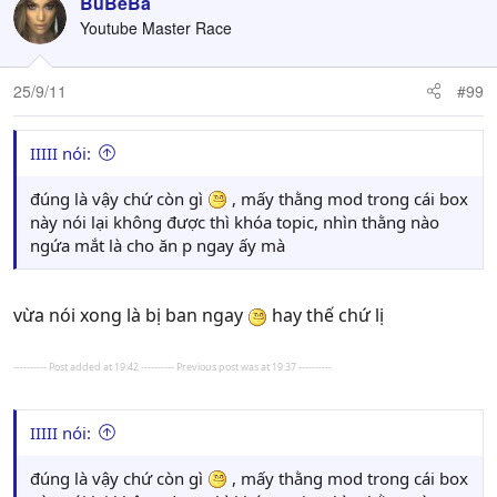
BuBeBa
Youtube Master Race
25/9/11
#99
IIIII nói:
đúng là vậy chứ còn gì
, mấy thằng mod trong cái box
này nói lại không được thì khóa topic, nhìn thằng nào
ngứa mắt là cho ăn p ngay ấy mà
vừa nói xong là bị ban ngay
hay thế chứ lị
---------- Post added at 19:42 ---------- Previous post was at 19:37 ----------
IIIII nói:
đúng là vậy chứ còn gì
, mấy thằng mod trong cái box