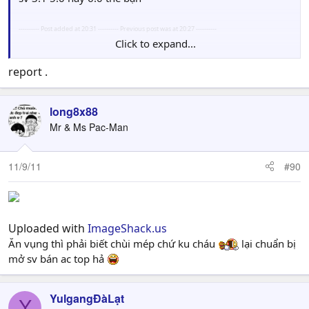
---------- Post added at 20:31 ---------- Previous post was at 20:27 ----------
Click to expand...
oh Shit đm sv này là sv angel ah
đm định
report .
lừa tình hả
long8x88
Mr & Ms Pac-Man
11/9/11
#90
Uploaded with
ImageShack.us
Ăn vụng thì phải biết chùi mép chứ ku cháu
lại chuẩn bị
mở sv bán ac top hả
YulgangĐàLạt
Y