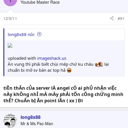
Youtube Master Race
12/9/11
#91
long8x88 nói:
uploaded with
imageshack.us
Ăn vụng thì phải biết chùi mép chứ ku cháu
lại
chuẩn bị mở sv bán ac top hả
tiỀn thÂn cỦa server lÀ angel cÓ ai phỦ nhẬn viỆc
nÀy khÔng nhỈ mÀ mÀy phẢi tỐn cÔng chỨng minh
thẾ? ChuẨn bỊ Ăn point lẦn ( xx ) Đi
long8x88
Mr & Ms Pac-Man