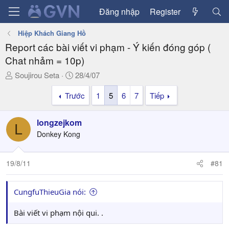
Đăng nhập
Register
Hiệp Khách Giang Hồ
Report các bài viết vi phạm - Ý kiến đóng góp (
Chat nhảm = 10p)
T
N
Soujirou Seta
28/4/07
h
g
Trước
1
5
6
7
Tiếp
r
à
e
y
a
g
longzejkom
L
d
ử
Donkey Kong
s
i
t
a
19/8/11
#81
r
t
CungfuThieuGia nói:
e
r
Bài viết vi phạm nội qui. .