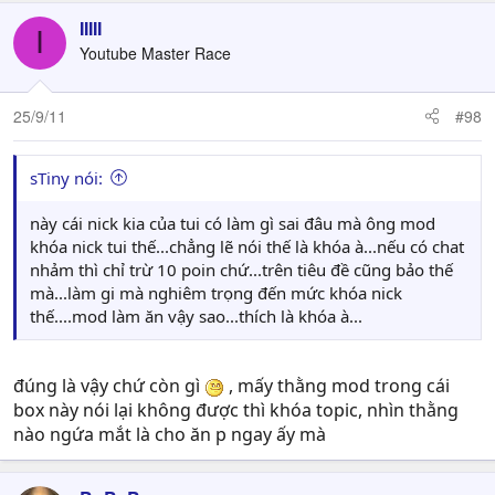
IIIII
I
Youtube Master Race
25/9/11
#98
sTiny nói:
này cái nick kia của tui có làm gì sai đâu mà ông mod
khóa nick tui thế...chẳng lẽ nói thế là khóa à...nếu có chat
nhảm thì chỉ trừ 10 poin chứ...trên tiêu đề cũng bảo thế
mà...làm gi mà nghiêm trọng đến mức khóa nick
thế....mod làm ăn vậy sao...thích là khóa à...
đúng là vậy chứ còn gì
, mấy thằng mod trong cái
box này nói lại không được thì khóa topic, nhìn thằng
nào ngứa mắt là cho ăn p ngay ấy mà