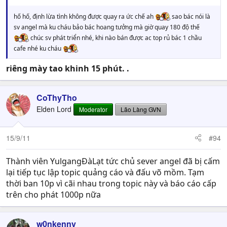
hố hố, định lừa tình không được quay ra ức chế ah
sao bác nói là
sv angel mà ku cháu bảo bác hoang tưởng mà giờ quay 180 độ thế
chúc sv phát triển nhé, khi nào bán được ac top rủ bác 1 chầu
cafe nhé ku cháu
riêng mày tao khinh 15 phút. .
CoThyTho
Elden Lord
Moderator
Lão Làng GVN
15/9/11
#94
Thành viên YulgangĐàLạt tức chủ sever angel đã bị cấm
lại tiếp tục lập topic quảng cáo và đấu võ mồm. Tạm
thời ban 10p vì cãi nhau trong topic này và báo cáo cấp
trên cho phát 1000p nữa
w0nkenny