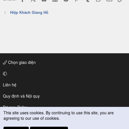
Hiệp Khách Giang Hồ
Chọn giao diện
Liên hệ
Quy định và Nội quy
Privacy Policy
This site uses cookies. By continuing to use this site, you are
agreeing to our use of cookies.
Trợ giúp