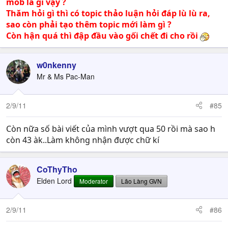
mob là gì vậy ?
Thăm hỏi gì thì có topic thảo luận hỏi đáp lù lù ra,
sao còn phải tạo thêm topic mới làm gì ?
Còn hận quá thì đập đầu vào gối chết đi cho rồi
w0nkenny
Mr & Ms Pac-Man
2/9/11
#85
Còn nữa số bài viết của mình vượt qua 50 rồi mà sao h
còn 43 àk..Làm không nhận được chữ kí
CoThyTho
Elden Lord
Moderator
Lão Làng GVN
2/9/11
#86