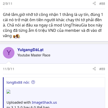
2/9/11
#88
Ghê lắm,giờ nhỡ tớ công nhận 1 thằng là uy tín, đùng 1
cái nó trở mặt ôm tiền người khác chạy thì tớ phải đền
à. Chả nói ai đâu xa ngay cả mod UngThieuGia box này
cũng đã từng ẵm 6 triệu VND của member và đi vào dĩ
vãng
YulgangĐàLạt
Y
Youtube Master Race
11/9/11
#89
long8x88 nói:
Uploaded with
ImageShack.us
sv 3.1 5.0 hay 6.0 thế bạn