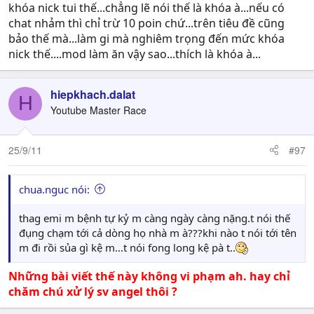
khóa nick tui thế...chẳng lẽ nói thế là khóa à...nếu có
chat nhảm thì chỉ trừ 10 poin chứ...trên tiêu đề cũng
bảo thế mà...làm gi mà nghiêm trọng đến mức khóa
nick thế....mod làm ăn vậy sao...thích là khóa à...
hiepkhach.dalat
H
Youtube Master Race
25/9/11
#97
chua.nguc nói:
thag emi m bệnh tự kỷ m càng ngày càng nặng.t nói thế
đụng chạm tới cả dòng họ nhà m à???khi nào t nói tới tên
m đi rồi sủa gì kệ m...t nói fong long kệ pà t..
Những bài viết thế này không vi phạm ah. hay chỉ
chăm chú xử lý sv angel thôi ?