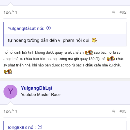
12/9/11
#92
YulgangĐàLạt nói:
tự hoang tưởng dẫn đến vi phạm nội qui.
hố hố, định lừa tình không được quay ra ức chế ah
sao bác nói là sv
angel mà ku cháu bảo bác hoang tưởng mà giờ quay 180 độ thế
chúc
sv phát triển nhé, khi nào bán được ac top rủ bác 1 chầu cafe nhé ku cháu
YulgangĐàLạt
Y
Youtube Master Race
12/9/11
#93
long8x88 nói: